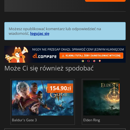
Możesz opublikować komentarz lub odpowiedzieć na
wiadomość,
logując się
Może Ci się również spodobać
154.90
zł
171
Baldur's Gate 3
Elden Ring