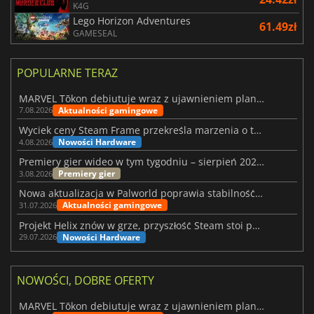
K4G
Lego Horizon Adventures
61.49zł
GAMESEAL
POPULARNE TERAZ
MARVEL Tōkon debiutuje wraz z ujawnieniem planu rozwoju na pierwszy rok
Aktualności gamingowe
7.08.2026
Wyciek ceny Steam Frame przekreśla marzenia o tanim zestawie VR
Nowości Hardware
4.08.2026
Premiery gier wideo w tym tygodniu – sierpień 2026 r. (32. tydzień)
Premiery gier
3.08.2026
Nowa aktualizacja w Palworld poprawia stabilność Sunreach i walk z bossami
Aktualności gamingowe
31.07.2026
Projekt Helix znów w grze, przyszłość Steam stoi pod znakiem zapytania
Nowości Hardware
29.07.2026
NOWOŚCI, DOBRE OFERTY
MARVEL Tōkon debiutuje wraz z ujawnieniem planu rozwoju na pierwszy rok