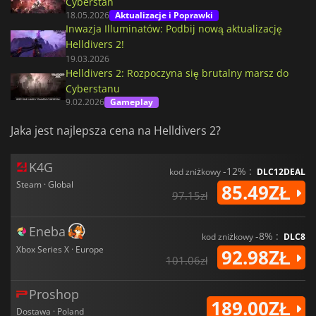
Cyberstan
18.05.2026
Aktualizacje i Poprawki
Inwazja Illuminatów: Podbij nową aktualizację
Helldivers 2!
19.03.2026
Helldivers 2: Rozpoczyna się brutalny marsz do
Cyberstanu
9.02.2026
Gameplay
Jaka jest najlepsza cena na Helldivers 2?
K4G
-12% :
kod zniżkowy
DLC12DEAL
Steam · Global
85.49ZŁ
97.15zł
Eneba
-8% :
kod zniżkowy
DLC8
Xbox Series X · Europe
92.98ZŁ
101.06zł
Proshop
189.00ZŁ
Dostawa · Poland