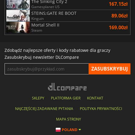
The Sinking City 2
167.15zł
Gamesplanet US
STEINS;GATE RE BOOT
89.06zł
Kinguin
Mortal Shell II
169.00zł
Steam
Zdobądź najlepsze oferty i kody rabatowe dla graczy
Zasubskrybuj newsletter DLCompare
SKLEPY
PLATFORMA GIER
KONTAKT
NAJCZĘŚCIEJ ZADAWANE PYTANIA
POLITYKA PRYWATNOŚCI
MAPA STRONY
POLAND