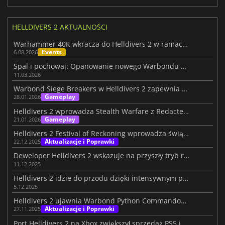
HELLDIVERS 2 AKTUALNOŚCI
Warhammer 40K wkracza do Helldivers 2 w ramach epickiej nowej współpracy
Events
6.08.2026
Spal i pochowaj: Opanowanie nowego Warbondu Helldivers 2
11.03.2026
Warbond Siege Breakers w Helldivers 2 zapewnia brutalną siłę ognia
Gameplay
28.01.2026
Helldivers 2 wprowadza Stealth Warfare z Redacted Regiment
Gameplay
21.01.2026
Helldivers 2 Festival of Reckoning wprowadza świąteczny chaos
Aktualizacje i Poprawki
22.12.2025
Deweloper Helldivers 2 wskazuje na przyszły tryb roguelite
11.12.2025
Helldivers 2 idzie do przodu dzięki intensywnym pracom optymalizacyjnym
5.12.2025
Helldivers 2 ujawnia Warbond Python Commandos na grudzień 2025
Aktualizacje i Poprawki
27.11.2025
Port Helldivers 2 na Xbox zwiększył sprzedaż PS5 i PC, potwierdza Sony