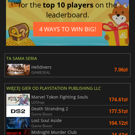
for the
top 10 players
on the
leaderboard.
4 WAYS TO WIN BIG!
TA SAMA SERIA
Helldivers
7.06zł
GAMESEAL
WIĘCEJ GIER OD PLAYSTATION PUBLISHING LLC
Marvel Tokon Fighting Souls
174.61zł
LDShop
Death Stranding 2
177.51zł
Game Boost
Lost Soul Aside
104.12zł
Game Boost
Midnight Murder Club
24.42zł