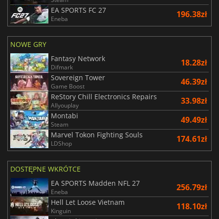
EA SPORTS FC 27
196.38zł
Eneba
NOWE GRY
Fantasy Network
18.28zł
Difmark
Sovereign Tower
46.39zł
Game Boost
ReStory Chill Electronics Repairs
33.98zł
Allyouplay
Montabi
49.49zł
Steam
Marvel Tokon Fighting Souls
174.61zł
LDShop
DOSTĘPNE WKRÓTCE
EA SPORTS Madden NFL 27
256.79zł
Eneba
Hell Let Loose Vietnam
118.10zł
Kinguin