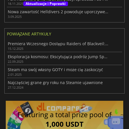
Aktualizacje i Poprawki
18.11.2025
Nowa zawartość Helldivers 2 powoduje uporczywe problemy z wydajnością
3.09.2025
POWIĄZANE ARTYKUŁY
Premiera Wczesnego Dostępu Raiders of Blackveil: MOBA spotyka Roguelite
15.12.2025
Eksploracja kosmosu: Ekscytująca podróż Jump Space w trybie kooperacji
22.09.2025
Steam ma swój własny GOTY i może cię zaskoczyć
2.01.2025
Najczęściej grane gry roku na Steamie ujawnione
27.12.2024
Featuring a total prize pool of
1,000 USDT