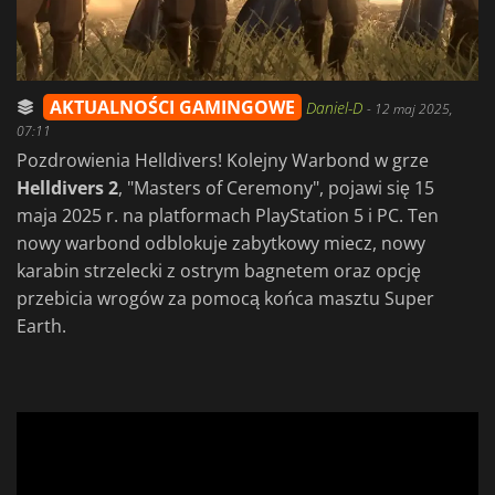
AKTUALNOŚCI GAMINGOWE
Daniel-D
-
12 maj 2025,
07:11
Pozdrowienia Helldivers! Kolejny Warbond w grze
Helldivers 2
, "Masters of Ceremony", pojawi się 15
maja 2025 r. na platformach PlayStation 5 i PC. Ten
nowy warbond odblokuje zabytkowy miecz, nowy
karabin strzelecki z ostrym bagnetem oraz opcję
przebicia wrogów za pomocą końca masztu Super
Earth.