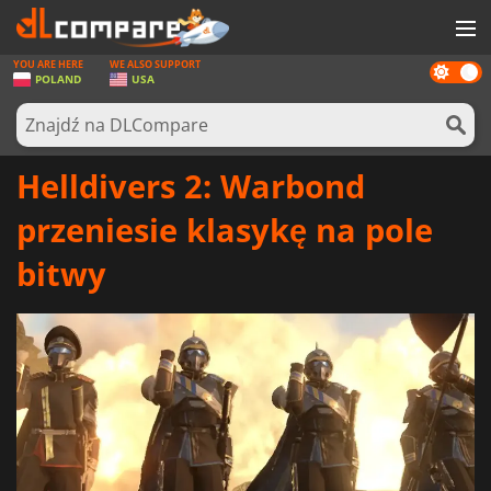
YOU ARE HERE
WE ALSO SUPPORT
Dark
GRY
POLAND
USA
mode
KARTY DO GIER
OPROGRAMOWANIE
Helldivers 2: Warbond
REWARDS
przeniesie klasykę na pole
SPRZĘT KOMPUTEROWY
bitwy
AKTUALNOŚCI
ZALOGUJ SIĘ LUB ZAREJESTRUJ