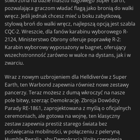
stworzona na bazie masztu flagowego Super Earth,
pozwalająca graczom władać flagą jako bronią do walki
wręcz. Jeśli jednak chcesz mieć u boku zabytkową,
stylową broń do walki wręcz, najlepszą opcją jest szabla
CQC-2. Wreszcie, dla fanów karabinu wyborowego R-
2124, Ministerstwo Obrony oferuje poprawkę R-2:
Karabin wyborowy wyposażony w bagnet, oferujący
wszechstronność zarówno w walce na dystans, jak i w
zwarciu.
Wraz z nowym uzbrojeniem dla Helldiverów z Super
Earth, ten Warbond zapewnia również nowe zestawy
pancerzy. Teraz możesz z dumą wkroczyć na nasze
pole bitwy, szerząc Demokrację. Zbroja Dowódcy
Parady RE-1861, zaprojektowana z myślą o oficjalnych
ceremoniach, ale gotowa na wojnę, ten klasyczny
zestaw zapewnia prestiż starego świata bez
poświęcania mobilności, w połączeniu z peleryną
Humble Regalia, aby Demokracja lśniła czerwienią,