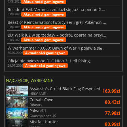
Aktualności gamingowe
7.08.2026
Resident Evil: Veronica znalazł się już na ponad 2 milionach list życzeń
Aktualności gamingowe
5.08.2026
Beast of Reincarnation: twórcy serii gier Pokémon wkraczają na nową ścieżkę
Aktualności gamingowe
5.08.2026
Big Walk już w sprzedaży – podróż oparta na przyjaźni
Aktualności gamingowe
5.08.2026
W Warhammer 40,000: Dawn of War 4 pojawia się frakcja Nekronów
Aktualności gamingowe
30.07.2026
Oficjalnie ogłoszono DLC Nioh 3: Hell Rising
Aktualności gamingowe
29.07.2026
NAJCZĘŚCIEJ WYBIERANE
Assassin's Creed Black Flag Resynced
163.99zł
HRKGAME
Corsair Cove
80.43zł
Difmark
Palworld
77.98zł
Gamesplanet US
Mistfall Hunter
80.99zł
Steam