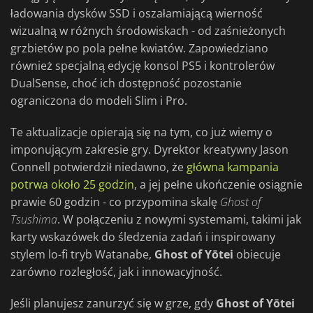
ładowania dysków SSD i oszałamiającą wierność
wizualną w różnych środowiskach - od zaśnieżonych
grzbietów po pola pełne kwiatów. Zapowiedziano
również specjalną edycję konsol PS5 i kontrolerów
DualSense, choć ich dostępność pozostanie
ograniczona do modeli Slim i Pro.
Te aktualizacje opierają się na tym, co już wiemy o
imponującym zakresie gry. Dyrektor kreatywny Jason
Connell potwierdził niedawno, że
główna kampania
potrwa około 25 godzin
, a jej pełne ukończenie osiągnie
prawie 60 godzin - co przypomina skalę
Ghost of
Tsushima
. W połączeniu z nowymi systemami, takimi jak
karty wskazówek do śledzenia zadań i inspirowany
stylem lo-fi tryb Watanabe,
Ghost of Yōtei
obiecuje
zarówno rozległość, jak i innowacyjność.
Jeśli planujesz zanurzyć się w grze, gdy
Ghost of Yōtei