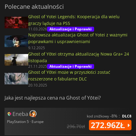
Polecane aktualności
Ghost of Yotei Legends: Kooperacja dla wielu
graczy ląduje na PS5
11.03.2026
Aktualizacje i Poprawki
Najnowsza aktualizacja Ghost of Yotei z ważnymi
poprawkami i usprawnieniami
9.12.2025
Ghost of Yōtei otrzyma aktualizację Nowa Gra+ 24
listopada
21.11.2025
Aktualizacje i Poprawki
Ghost of Yōtei może w przyszłości zostać
rozszerzone o fabularne DLC
20.10.2025
Jaka jest najlepsza cena na Ghost of Yōtei?
Eneba
-8% :
kod zniżkowy
DLC8
PlayStation 5 · Europe
272.96ZŁ
296.70zł