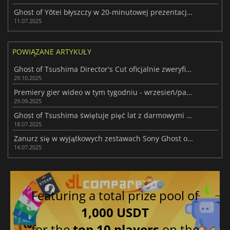
Ghost of Yōtei błyszczy w 20-minutowej prezentacji rozgrywki
11.07.2025
POWIĄZANE ARTYKUŁY
Ghost of Tsushima Director's Cut oficjalnie zweryfikowane na Steam Deck
29.10.2025
Premiery gier wideo w tym tygodniu - wrzesień/październik 2025 (tydzień 40)
29.09.2025
Ghost of Tsushima świętuje pięć lat z darmowymi awatarami PSN
18.07.2025
Zanurz się w wyjątkowych zestawach Sony Ghost of Yōtei na PS5
14.07.2025
Featuring a total prize pool of
1,000 USDT
for the
top 10 players
on the