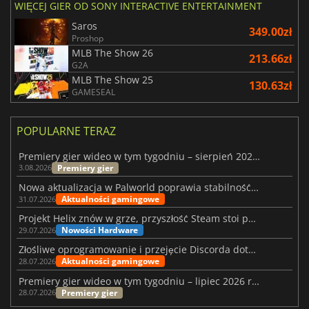
WIĘCEJ GIER OD SONY INTERACTIVE ENTERTAINMENT
Saros
349.00zł
Proshop
MLB The Show 26
213.66zł
G2A
MLB The Show 25
130.63zł
GAMESEAL
POPULARNE TERAZ
Premiery gier wideo w tym tygodniu – sierpień 2026 r. (32. tydzień)
Premiery gier
3.08.2026
Nowa aktualizacja w Palworld poprawia stabilność Sunreach i walk z bossami
Aktualności gamingowe
31.07.2026
Projekt Helix znów w grze, przyszłość Steam stoi pod znakiem zapytania
Nowości Hardware
29.07.2026
Złośliwe oprogramowanie i przejęcie Discorda dotknęły Meccha Chameleon
Aktualności gamingowe
28.07.2026
Premiery gier wideo w tym tygodniu – lipiec 2026 r. (tydzień 31)
Premiery gier
28.07.2026