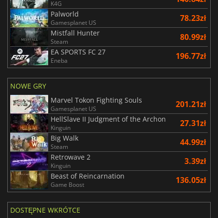
K4G
Palworld
78.23zł
Gamesplanet US
Mistfall Hunter
80.99zł
Steam
EA SPORTS FC 27
196.77zł
Eneba
NOWE GRY
Marvel Tokon Fighting Souls
201.21zł
Gamesplanet US
HellSlave II Judgment of the Archon
27.31zł
Kinguin
Big Walk
44.99zł
Steam
Retrowave 2
3.39zł
Kinguin
Beast of Reincarnation
136.05zł
Game Boost
DOSTĘPNE WKRÓTCE