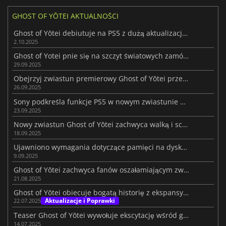
GHOST OF YŌTEI AKTUALNOŚCI
Ghost of Yōtei debiutuje na PS5 z dużą aktualizacją Day-One
2.10.2025
Ghost of Yotei pnie się na szczyt światowych zamówień przedpremierowych
29.09.2025
Obejrzyj zwiastun premierowy Ghost of Yōtei przed 2 października
26.09.2025
Sony podkreśla funkcje PS5 w nowym zwiastunie Ghost of Yōtei
23.09.2025
Nowy zwiastun Ghost of Yōtei zachwyca walką i scenerią
18.09.2025
Ujawniono wymagania dotyczące pamięci na dysku pod Ghost of Yotei
9.09.2025
Ghost of Yōtei zachwyca fanów oszałamiającym zwiastunem na Gamescomie
21.08.2025
Ghost of Yōtei obiecuje bogatą historię z ekspansywną eksploracją
Aktualizacje i Poprawki
22.07.2025
Teaser Ghost of Yōtei wywołuje ekscytację wśród graczy
14.07.2025