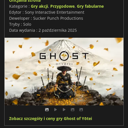
Oficjalna strona
Kategorie :
Gry akcji
,
Przygodowe
,
Gry fabularne
Edytor : Sony Interactive Entertainment
Deweloper : Sucker Punch Productions
Tryby : Solo
Data wydania : 2 października 2025
Zobacz szczegóły i ceny gry Ghost of Yōtei