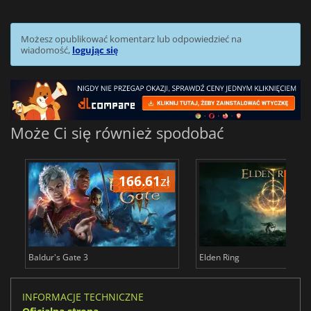
Możesz opublikować komentarz lub odpowiedzieć na
wiadomość,
logując się
Może Ci się również spodobać
166.61
zł
175
Baldur's Gate 3
Elden Ring
INFORMACJE TECHNICZNE