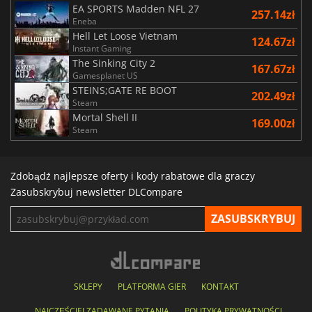
EA SPORTS Madden NFL 27
257.14zł
Eneba
Hell Let Loose Vietnam
124.67zł
Instant Gaming
The Sinking City 2
167.67zł
Gamesplanet US
STEINS;GATE RE BOOT
202.49zł
Steam
Mortal Shell II
169.00zł
Steam
Zdobądź najlepsze oferty i kody rabatowe dla graczy
Zasubskrybuj newsletter DLCompare
SKLEPY
PLATFORMA GIER
KONTAKT
NAJCZĘŚCIEJ ZADAWANE PYTANIA
POLITYKA PRYWATNOŚCI