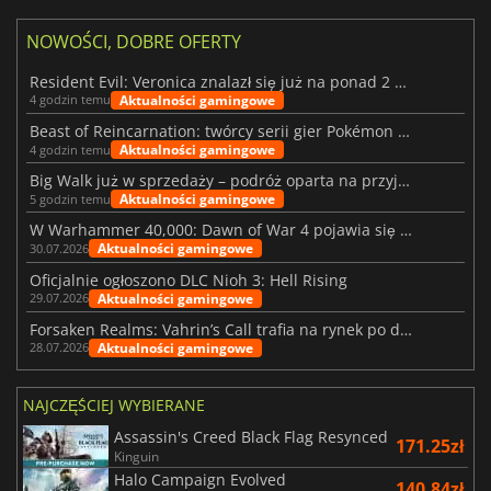
NOWOŚCI, DOBRE OFERTY
Resident Evil: Veronica znalazł się już na ponad 2 milionach list życzeń
Aktualności gamingowe
4 godzin temu
Beast of Reincarnation: twórcy serii gier Pokémon wkraczają na nową ścieżkę
Aktualności gamingowe
4 godzin temu
Big Walk już w sprzedaży – podróż oparta na przyjaźni
Aktualności gamingowe
5 godzin temu
W Warhammer 40,000: Dawn of War 4 pojawia się frakcja Nekronów
Aktualności gamingowe
30.07.2026
Oficjalnie ogłoszono DLC Nioh 3: Hell Rising
Aktualności gamingowe
29.07.2026
Forsaken Realms: Vahrin’s Call trafia na rynek po dziesięciu latach prac
Aktualności gamingowe
28.07.2026
NAJCZĘŚCIEJ WYBIERANE
Assassin's Creed Black Flag Resynced
171.25zł
Kinguin
Halo Campaign Evolved
140.84zł