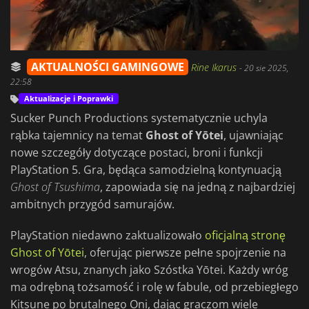
AKTUALNOŚCI GAMINGOWE
Rine Ikarus
-
20 sie 2025,
22:58
Aktualizacje i Poprawki
Sucker Punch Productions systematycznie uchyla
rąbka tajemnicy na temat
Ghost of Yōtei
, ujawniając
nowe szczegóły dotyczące postaci, broni i funkcji
PlayStation 5. Gra, będąca samodzielną kontynuacją
Ghost of Tsushima
, zapowiada się na jedną z najbardziej
ambitnych przygód samurajów.
PlayStation niedawno zaktualizowało
oficjalną stronę
Ghost of Yōtei
, oferując pierwsze pełne spojrzenie na
wrogów Atsu, znanych jako Szóstka Yōtei. Każdy wróg
ma odrębną tożsamość i rolę w fabule, od przebiegłego
Kitsune po brutalnego Oni, dając graczom wiele