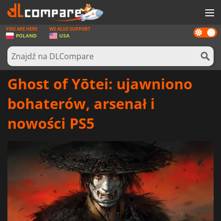
YOU ARE HERE
WE ALSO SUPPORT
Dark
GRY
POLAND
USA
mode
KARTY DO GIER
OPROGRAMOWANIE
Ghost of Yōtei: ujawniono
REWARDS
bohaterów, arsenał i
SPRZĘT KOMPUTEROWY
nowości PS5
AKTUALNOŚCI
ZALOGUJ SIĘ LUB ZAREJESTRUJ