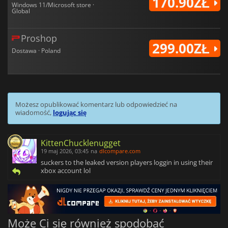
170.90ZŁ
Windows 11/Microsoft store ·
Global
Proshop
299.00ZŁ
Dostawa · Poland
Możesz opublikować komentarz lub odpowiedzieć na
wiadomość,
logując się
KittenChucklenugget
19 maj 2026, 03:45
na
dlcompare.com
suckers to the leaked version players loggin in using their
xbox account lol
Może Ci się również spodobać