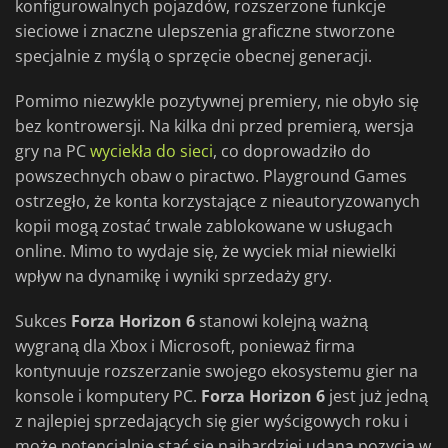
konfigurowalnych pojazdów, rozszerzone funkcje
sieciowe i znaczne ulepszenia graficzne stworzone
specjalnie z myślą o sprzęcie obecnej generacji.
Pomimo niezwykle pozytywnej premiery, nie obyło się
bez kontrowersji. Na kilka dni przed premierą, wersja
gry na PC
wyciekła do sieci
, co doprowadziło do
powszechnych obaw o piractwo. Playground Games
ostrzegło, że konta korzystające z nieautoryzowanych
kopii mogą zostać trwale zablokowane w usługach
online. Mimo to wydaje się, że wyciek miał niewielki
wpływ na dynamikę i wyniki sprzedaży gry.
Sukces
Forza Horizon 6
stanowi kolejną ważną
wygraną dla Xbox i Microsoft, ponieważ firma
kontynuuje rozszerzanie swojego ekosystemu gier na
konsole i komputery PC.
Forza Horizon 6
jest już jedną
z najlepiej sprzedających się gier wyścigowych roku i
może potencjalnie stać się najbardziej udaną pozycją w