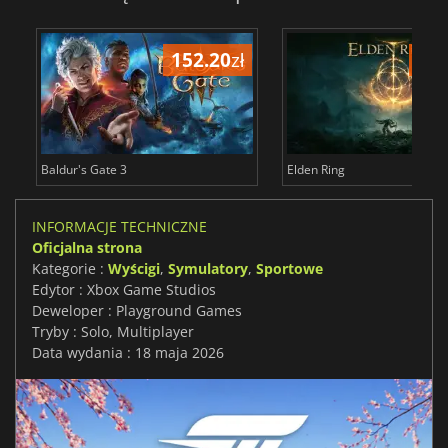
152.20
zł
175
Baldur's Gate 3
Elden Ring
INFORMACJE TECHNICZNE
Oficjalna strona
Kategorie :
Wyścigi
,
Symulatory
,
Sportowe
Edytor : Xbox Game Studios
Deweloper : Playground Games
Tryby : Solo, Multiplayer
Data wydania : 18 maja 2026