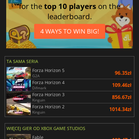
for the
top 10 players
on the
leaderboard.
4 WAYS TO WIN BIG!
TA SAMA SERIA
Forza Horizon 5
96.35zł
G2A
Forza Horizon 4
109.46zł
Difmark
Forza Horizon 3
856.67zł
Kinguin
Forza Horizon 2
1014.34zł
Kinguin
WIĘCEJ GIER OD XBOX GAME STUDIOS
Fable