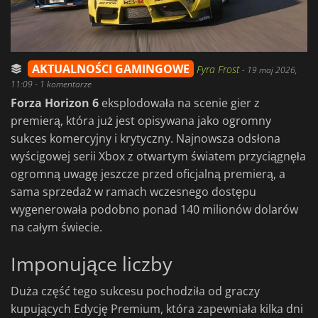
AKTUALNOŚCI GAMINGOWE
Fyra Frost
-
19 maj 2026,
11:09
- 1 komentarze
Forza Horizon 6
eksplodowała na scenie gier z
premierą, która już jest opisywana jako ogromny
sukces komercyjny i krytyczny. Najnowsza odsłona
wyścigowej serii Xbox z otwartym światem przyciągnęła
ogromną uwagę jeszcze przed oficjalną premierą, a
sama sprzedaż w ramach wczesnego dostępu
wygenerowała podobno ponad 140 milionów dolarów
na całym świecie.
Imponujące liczby
Duża część tego sukcesu pochodziła od graczy
kupujących Edycję Premium, która zapewniała kilka dni