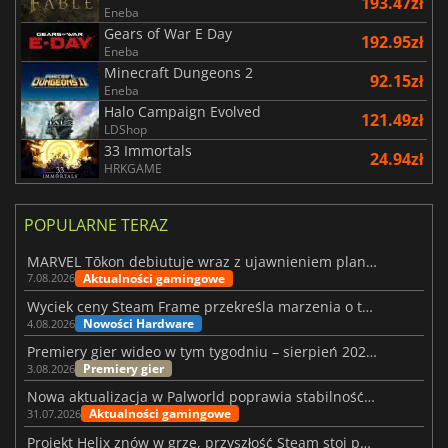
193.47zł
Eneba
Gears of War E Day
192.95zł
Eneba
Minecraft Dungeons 2
92.15zł
Eneba
Halo Campaign Evolved
121.49zł
LDShop
33 Immortals
24.94zł
HRKGAME
POPULARNE TERAZ
MARVEL Tōkon debiutuje wraz z ujawnieniem planu rozwoju na pierwszy rok
Aktualności gamingowe
7.08.2026
Wyciek ceny Steam Frame przekreśla marzenia o tanim zestawie VR
Nowości Hardware
4.08.2026
Premiery gier wideo w tym tygodniu – sierpień 2026 r. (32. tydzień)
Premiery gier
3.08.2026
Nowa aktualizacja w Palworld poprawia stabilność Sunreach i walk z bossami
Aktualności gamingowe
31.07.2026
Projekt Helix znów w grze, przyszłość Steam stoi pod znakiem zapytania