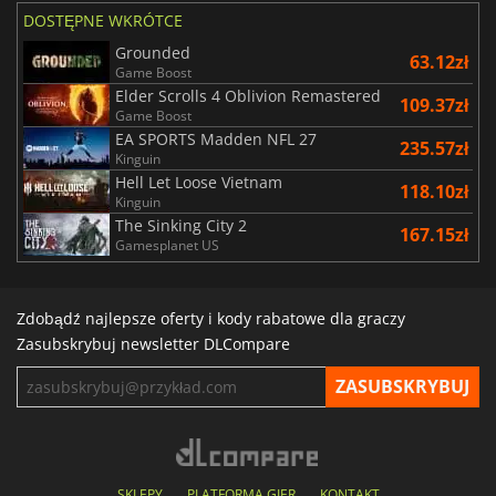
DOSTĘPNE WKRÓTCE
Grounded
63.12zł
Game Boost
Elder Scrolls 4 Oblivion Remastered
109.37zł
Game Boost
EA SPORTS Madden NFL 27
235.57zł
Kinguin
Hell Let Loose Vietnam
118.10zł
Kinguin
The Sinking City 2
167.15zł
Gamesplanet US
Zdobądź najlepsze oferty i kody rabatowe dla graczy
Zasubskrybuj newsletter DLCompare
SKLEPY
PLATFORMA GIER
KONTAKT