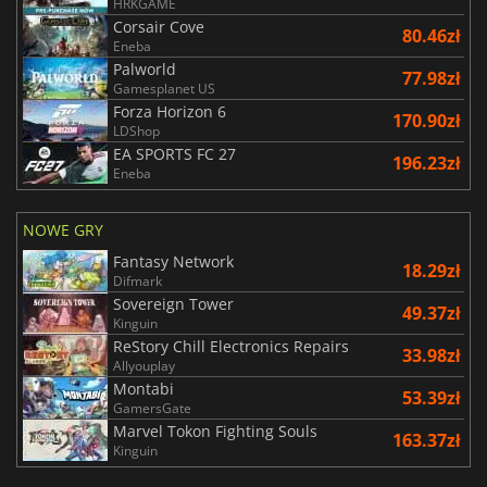
HRKGAME
Corsair Cove
80.46zł
Eneba
Palworld
77.98zł
Gamesplanet US
Forza Horizon 6
170.90zł
LDShop
EA SPORTS FC 27
196.23zł
Eneba
NOWE GRY
Fantasy Network
18.29zł
Difmark
Sovereign Tower
49.37zł
Kinguin
ReStory Chill Electronics Repairs
33.98zł
Allyouplay
Montabi
53.39zł
GamersGate
Marvel Tokon Fighting Souls
163.37zł
Kinguin