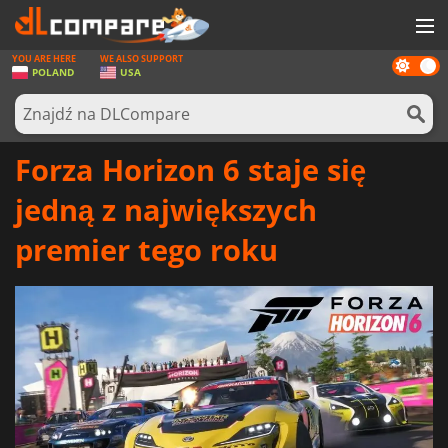
YOU ARE HERE
WE ALSO SUPPORT
Dark
GRY
POLAND
USA
mode
KARTY DO GIER
OPROGRAMOWANIE
Forza Horizon 6 staje się
REWARDS
jedną z największych
SPRZĘT KOMPUTEROWY
premier tego roku
AKTUALNOŚCI
ZALOGUJ SIĘ LUB ZAREJESTRUJ