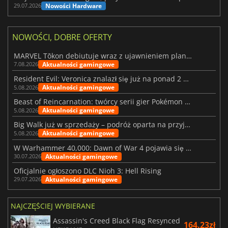
Nowości Hardware
29.07.2026
NOWOŚCI, DOBRE OFERTY
MARVEL Tōkon debiutuje wraz z ujawnieniem planu rozwoju na pierwszy rok
Aktualności gamingowe
7.08.2026
Resident Evil: Veronica znalazł się już na ponad 2 milionach list życzeń
Aktualności gamingowe
5.08.2026
Beast of Reincarnation: twórcy serii gier Pokémon wkraczają na nową ścieżkę
Aktualności gamingowe
5.08.2026
Big Walk już w sprzedaży – podróż oparta na przyjaźni
Aktualności gamingowe
5.08.2026
W Warhammer 40,000: Dawn of War 4 pojawia się frakcja Nekronów
Aktualności gamingowe
30.07.2026
Oficjalnie ogłoszono DLC Nioh 3: Hell Rising
Aktualności gamingowe
29.07.2026
NAJCZĘŚCIEJ WYBIERANE
Assassin's Creed Black Flag Resynced
164.23zł