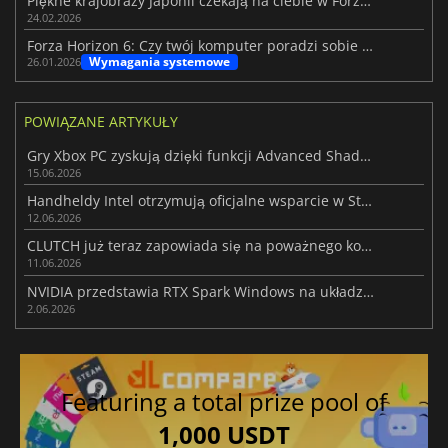
Piękne krajobrazy Japonii czekają na ciebie w Forza Horizon 6
24.02.2026
Forza Horizon 6: Czy twój komputer poradzi sobie z grą?
Wymagania systemowe
26.01.2026
POWIĄZANE ARTYKUŁY
Gry Xbox PC zyskują dzięki funkcji Advanced Shader Delivery
15.06.2026
Handheldy Intel otrzymują oficjalne wsparcie w SteamOS 3.8.7 Beta
12.06.2026
CLUTCH już teraz zapowiada się na poważnego konkurenta dla Forza Horizon 6
11.06.2026
NVIDIA przedstawia RTX Spark Windows na układzie Arm dla PC i laptopów
2.06.2026
Featuring a total prize pool of
1,000 USDT