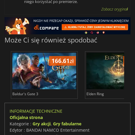
niego korzystać po premierze.
Zobacz oryginał
Może Ci się również spodobać
166.61
zł
175
Baldur's Gate 3
Elden Ring
INFORMACJE TECHNICZNE
Oficjalna strona
Kategorie :
Gry akcji
,
Gry fabularne
Edytor : BANDAI NAMCO Entertainment