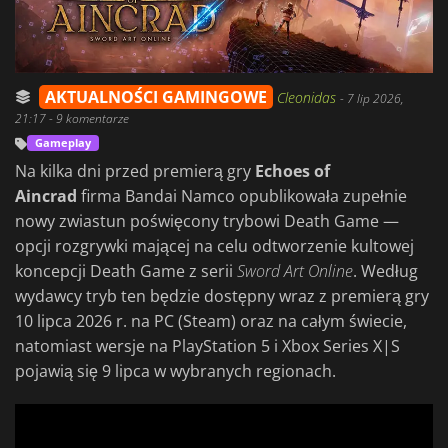
AKTUALNOŚCI GAMINGOWE
Cleonidas
-
7 lip 2026,
21:17
- 9 komentarze
Gameplay
Na kilka dni przed premierą gry
Echoes of
Aincrad
firma Bandai Namco opublikowała zupełnie
nowy zwiastun poświęcony trybowi Death Game —
opcji rozgrywki mającej na celu odtworzenie kultowej
koncepcji Death Game z serii
Sword Art Online
. Według
wydawcy tryb ten będzie dostępny wraz z premierą gry
10 lipca 2026 r. na PC (Steam) oraz na całym świecie,
natomiast wersje na PlayStation 5 i Xbox Series X|S
pojawią się 9 lipca w wybranych regionach.