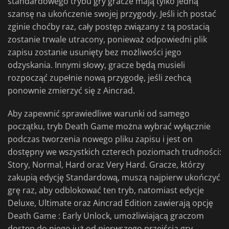
standardowego trybu gry gracze mają tylko jedną
szansę na ukończenie swojej przygody. Jeśli ich postać
zginie choćby raz, cały postęp związany z tą postacią
zostanie trwale utracony, ponieważ odpowiedni plik
zapisu zostanie usunięty bez możliwości jego
odzyskania. Innymi słowy, gracze będą musieli
rozpocząć zupełnie nową przygodę, jeśli zechcą
ponownie zmierzyć się z Aincrad.
Aby zapewnić sprawiedliwe warunki od samego
początku, tryb Death Game można wybrać wyłącznie
podczas tworzenia nowego pliku zapisu i jest on
dostępny we wszystkich czterech poziomach trudności:
Story, Normal, Hard oraz Very Hard. Gracze, którzy
zakupią edycję Standardową, muszą najpierw ukończyć
grę raz, aby odblokować ten tryb, natomiast edycje
Deluxe, Ultimate oraz Aincrad Edition zawierają opcję
Death Game
: Early Unlock, umożliwiającą graczom
dostęp do niego już od pierwszego przejścia gry.