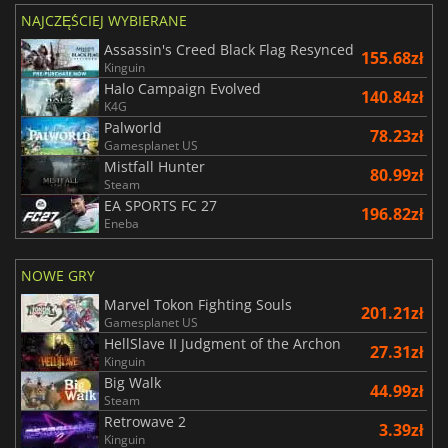
NAJCZĘŚCIEJ WYBIERANE
Assassin's Creed Black Flag Resynced
155.68zł
Kinguin
Halo Campaign Evolved
140.84zł
K4G
Palworld
78.23zł
Gamesplanet US
Mistfall Hunter
80.99zł
Steam
EA SPORTS FC 27
196.82zł
Eneba
NOWE GRY
Marvel Tokon Fighting Souls
201.21zł
Gamesplanet US
HellSlave II Judgment of the Archon
27.31zł
Kinguin
Big Walk
44.99zł
Steam
Retrowave 2
3.39zł
Kinguin