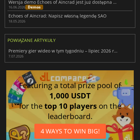
Wersja demo Echoes of Aincrad jest już dostępna na Steamie przed premierą
Demos
16.06.2026
Echoes of Aincrad: Napisz własną legendę SAO
18.05.2026
POWIĄZANE ARTYKUŁY
Premiery gier wideo w tym tygodniu – lipiec 2026 r. (28. tydzień)
7.07.2026
Featuring a total prize pool of
1,000 USDT
for the
top 10 players
on the
leaderboard.
4 WAYS TO WIN BIG!