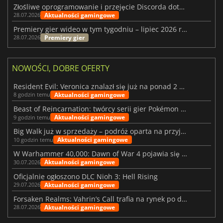
Złośliwe oprogramowanie i przejęcie Discorda dotknęły Meccha Chameleon
Aktualności gamingowe
28.07.2026
Premiery gier wideo w tym tygodniu – lipiec 2026 r. (tydzień 31)
Premiery gier
28.07.2026
NOWOŚCI, DOBRE OFERTY
Resident Evil: Veronica znalazł się już na ponad 2 milionach list życzeń
Aktualności gamingowe
8 godzin temu
Beast of Reincarnation: twórcy serii gier Pokémon wkraczają na nową ścieżkę
Aktualności gamingowe
9 godzin temu
Big Walk już w sprzedaży – podróż oparta na przyjaźni
Aktualności gamingowe
10 godzin temu
W Warhammer 40,000: Dawn of War 4 pojawia się frakcja Nekronów
Aktualności gamingowe
30.07.2026
Oficjalnie ogłoszono DLC Nioh 3: Hell Rising
Aktualności gamingowe
29.07.2026
Forsaken Realms: Vahrin’s Call trafia na rynek po dziesięciu latach prac
Aktualności gamingowe
28.07.2026