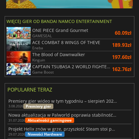
WIĘCEJ GIER OD BANDAI NAMCO ENTERTAINMENT
ONE PIECE Grand Gourmet
60.09zł
GAMESEAL
ACE COMBAT 8 WINGS OF THEVE
189.93zł
Eneba
The Blood of Dawnwalker
197.60zł
Kinguin
CAPTAIN TSUBASA 2 WORLD FIGHTERS
162.76zł
Game Boost
POPULARNE TERAZ
Premiery gier wideo w tym tygodniu – sierpień 2026 r. (32. tydzień)
Premiery gier
3.08.2026
Nowa aktualizacja w Palworld poprawia stabilność Sunreach i walk z bossami
Aktualności gamingowe
31.07.2026
Projekt Helix znów w grze, przyszłość Steam stoi pod znakiem zapytania
Nowości Hardware
29.07.2026