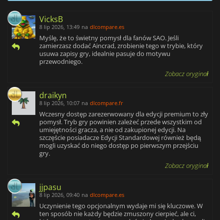
VicksB
8 lip 2026, 13:49
na
dlcompare.es
Myślę, że to świetny pomysł dla fanów SAO. Jeśli
zamierzasz dodać Aincrad, zrobienie tego w trybie, który
usuwa zapisy gry, idealnie pasuje do motywu
przewodniego.
Zobacz oryginał
draikyn
8 lip 2026, 10:07
na
dlcompare.fr
Wczesny dostęp zarezerwowany dla edycji premium to zły
pomysł. Tryb gry powinien zależeć przede wszystkim od
umiejętności gracza, a nie od zakupionej edycji. Na
szczęście posiadacze Edycji Standardowej również będą
mogli uzyskać do niego dostęp po pierwszym przejściu
gry.
Zobacz oryginał
jjpasu
8 lip 2026, 09:40
na
dlcompare.es
Uczynienie tego opcjonalnym wydaje mi się kluczowe. W
ten sposób nie każdy będzie zmuszony cierpieć, ale ci,