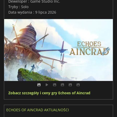
Deweloper : Game Studio Inc.
Tryby : Solo
Data wydania : 9 lipca 2026
Zobacz szczegóły i ceny gry Echoes of Aincrad
ECHOES OF AINCRAD AKTUALNOŚCI