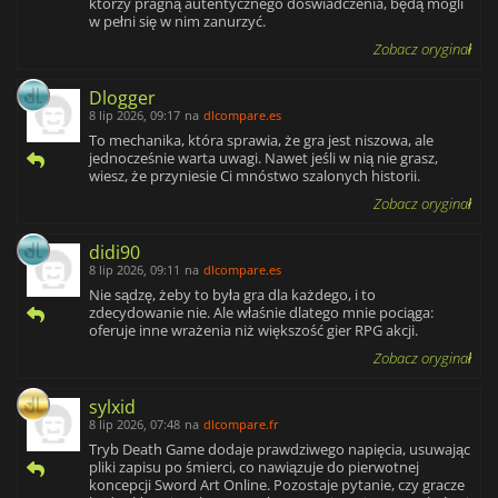
którzy pragną autentycznego doświadczenia, będą mogli
w pełni się w nim zanurzyć.
Zobacz oryginał
Dlogger
8 lip 2026, 09:17
na
dlcompare.es
To mechanika, która sprawia, że gra jest niszowa, ale
jednocześnie warta uwagi. Nawet jeśli w nią nie grasz,
wiesz, że przyniesie Ci mnóstwo szalonych historii.
Zobacz oryginał
didi90
8 lip 2026, 09:11
na
dlcompare.es
Nie sądzę, żeby to była gra dla każdego, i to
zdecydowanie nie. Ale właśnie dlatego mnie pociąga:
oferuje inne wrażenia niż większość gier RPG akcji.
Zobacz oryginał
sylxid
8 lip 2026, 07:48
na
dlcompare.fr
Tryb Death Game dodaje prawdziwego napięcia, usuwając
pliki zapisu po śmierci, co nawiązuje do pierwotnej
koncepcji Sword Art Online. Pozostaje pytanie, czy gracze