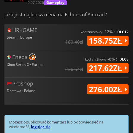
9.07.2026
Gameplay
Jaka jest najlepsza cena na Echoes of Aincrad?
HRKGAME
-12% :
kod zniżkowy
DLC12
Steam · Europe
158.75ZŁ
180.40zł
Eneba
-8% :
kod zniżkowy
DLC8
Xbox Series X · Europe
217.62ZŁ
236.54zł
Proshop
276.00ZŁ
Dostawa · Poland
Możesz opublikować komentarz lub odpowiedzieć na
wiadomość,
logując się