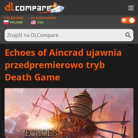
YOU ARE HERE
WE ALSO SUPPORT
Dark
GRY
POLAND
USA
mode
KARTY DO GIER
OPROGRAMOWANIE
Echoes of Aincrad ujawnia
REWARDS
przedpremierowo tryb
SPRZĘT KOMPUTEROWY
Death Game
AKTUALNOŚCI
ZALOGUJ SIĘ LUB ZAREJESTRUJ