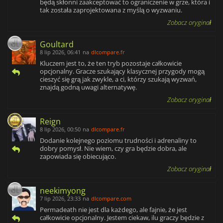
będą skłonni zaakceptować to ograniczenie w grze, która i
tak została zaprojektowana z myślą o wyzwaniu.
Zobacz oryginał
Goultard
8 lip 2026, 06:41
na
dlcompare.fr
Kluczem jest to, że ten tryb pozostaje całkowicie
opcjonalny. Gracze szukający klasycznej przygody mogą
cieszyć się grą jak zwykle, a ci, którzy szukają wyzwań,
znajdą godną uwagi alternatywę.
Zobacz oryginał
Reign
8 lip 2026, 00:50
na
dlcompare.fr
Dodanie kolejnego poziomu trudności i adrenaliny to
dobry pomysł. Nie wiem, czy gra będzie dobra, ale
zapowiada się obiecująco.
Zobacz oryginał
neekimyong
7 lip 2026, 23:33
na
dlcompare.com
Permadeath nie jest dla każdego, ale fajnie, że jest
całkowicie opcjonalny. Jestem ciekaw, ilu graczy będzie z