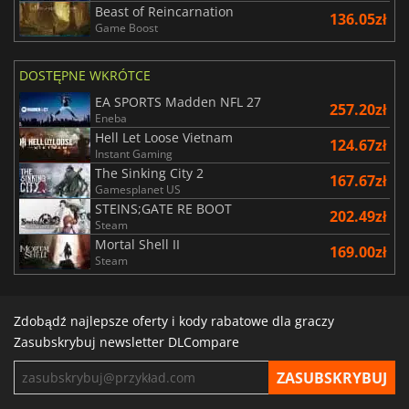
Beast of Reincarnation
136.05zł
Game Boost
DOSTĘPNE WKRÓTCE
EA SPORTS Madden NFL 27
257.20zł
Eneba
Hell Let Loose Vietnam
124.67zł
Instant Gaming
The Sinking City 2
167.67zł
Gamesplanet US
STEINS;GATE RE BOOT
202.49zł
Steam
Mortal Shell II
169.00zł
Steam
Zdobądź najlepsze oferty i kody rabatowe dla graczy
Zasubskrybuj newsletter DLCompare