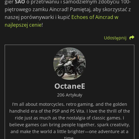
gier
SAO
o przetrwaniu i samodzielnym zdobyciu 100-
piętrowego zamku Aincrad! Pamiętaj, aby skorzystać z
naszej porównywarki i kupić
Echoes of Aincrad w
najlepszej cenie
!
Udostępnij
OctaneE
206 Artykuły
I’m all about motorcycles, retro gaming, and the golden
handheld era of the PSP and PS Vita. I love the thrill of the
ride just as much as the nostalgia of classic games. I
believe games can bring people together, spark creativity,
and make the world a little brighter—one adventure at a
time.