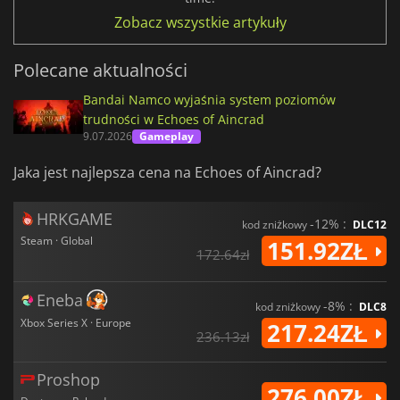
Zobacz wszystkie artykuły
Polecane aktualności
Bandai Namco wyjaśnia system poziomów
trudności w Echoes of Aincrad
9.07.2026
Gameplay
Jaka jest najlepsza cena na Echoes of Aincrad?
HRKGAME
-12% :
kod zniżkowy
DLC12
Steam · Global
151.92ZŁ
172.64zł
Eneba
-8% :
kod zniżkowy
DLC8
Xbox Series X · Europe
217.24ZŁ
236.13zł
Proshop
276.00ZŁ