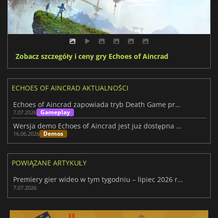
Zobacz szczegóły i ceny gry Echoes of Aincrad
ECHOES OF AINCRAD AKTUALNOŚCI
Echoes of Aincrad zapowiada tryb Death Game przed premierą
Gameplay
7.07.2026
Wersja demo Echoes of Aincrad jest już dostępna na Steamie przed premierą
Demos
16.06.2026
POWIĄZANE ARTYKUŁY
Premiery gier wideo w tym tygodniu – lipiec 2026 r. (28. tydzień)
7.07.2026