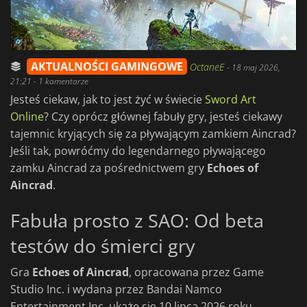
AKTUALNOŚCI GAMINGOWE
OctaneE
-
18 maj 2026,
21:21
- 1 komentarze
Jesteś ciekaw, jak to jest żyć w świecie
Sword Art
Online
? Czy oprócz głównej fabuły gry, jesteś ciekawy
tajemnic kryjących się za pływającym zamkiem Aincrad?
Jeśli tak, powróćmy do legendarnego pływającego
zamku Aincrad za pośrednictwem gry
Echoes of
Aincrad
.
Fabuła prosto z SAO: Od beta
testów do śmierci gry
Gra
Echoes of Aincrad
, opracowana przez Game
Studio Inc. i wydana przez Bandai Namco
Entertainment Inc. ukaże się 10 lipca 2026 roku.