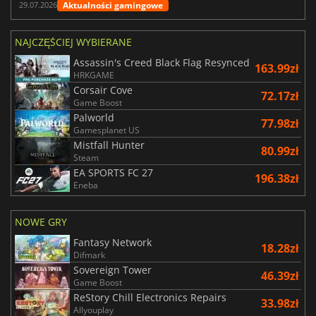
Aktualności gamingowe
29.07.2026
NAJCZĘŚCIEJ WYBIERANE
Assassin's Creed Black Flag Resynced
163.99zł
HRKGAME
Corsair Cove
72.17zł
Game Boost
Palworld
77.98zł
Gamesplanet US
Mistfall Hunter
80.99zł
Steam
EA SPORTS FC 27
196.38zł
Eneba
NOWE GRY
Fantasy Network
18.28zł
Difmark
Sovereign Tower
46.39zł
Game Boost
ReStory Chill Electronics Repairs
33.98zł
Allyouplay