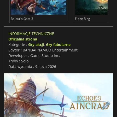
Baldur's Gate 3
Elden Ring
INFORMACJE TECHNICZNE
Oficjalna strona
Kategorie :
Gry akcji
,
Gry fabularne
Edytor : BANDAI NAMCO Entertainment
Deweloper : Game Studio Inc.
Tryby : Solo
Data wydania : 9 lipca 2026