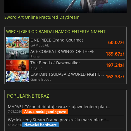
Sword Art Online Fractured Daydream
WIĘCEJ GIER OD BANDAI NAMCO ENTERTAINMENT
ONE PIECE Grand Gourmet
60.07zł
GAMESEAL
ACE COMBAT 8 WINGS OF THEVE
189.67zł
Eneba
The Blood of Dawnwalker
197.24zł
Kinguin
CAPTAIN TSUBASA 2 WORLD FIGHTERS
162.33zł
Game Boost
POPULARNE TERAZ
MARVEL Tōkon debiutuje wraz z ujawnieniem planu rozwoju na pierwszy rok
Aktualności gamingowe
7.08.2026
Wyciek ceny Steam Frame przekreśla marzenia o tanim zestawie VR
Nowości Hardware
4.08.2026