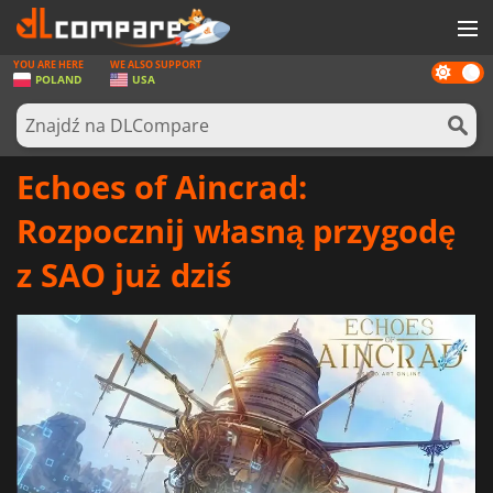
YOU ARE HERE
WE ALSO SUPPORT
Dark
GRY
POLAND
USA
mode
KARTY DO GIER
OPROGRAMOWANIE
Echoes of Aincrad:
REWARDS
Rozpocznij własną przygodę
SPRZĘT KOMPUTEROWY
z SAO już dziś
AKTUALNOŚCI
ZALOGUJ SIĘ LUB ZAREJESTRUJ