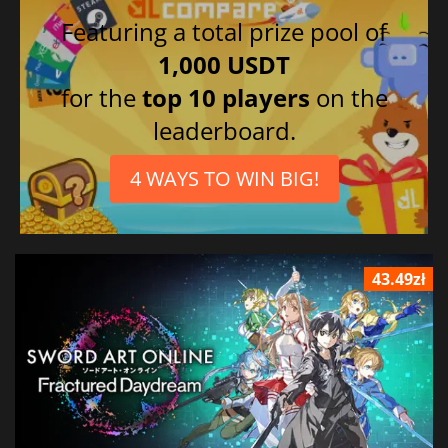
Featuring a total prize pool of
1,000 USDT
for the
top 10 players
on the
leaderboard.
4 WAYS TO WIN BIG!
43.49zł