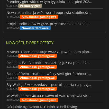
Premiery gier wideo w tym tygodniu – sierpień 2026 r. (32. tydzień)
Premiery gier
3.08.2026
Nowa aktualizacja w Palworld poprawia stabilność Sunreach i walk z bossami
Aktualności gamingowe
31.07.2026
Projekt Helix znów w grze, przyszłość Steam stoi pod znakiem zapytania
Nowości Hardware
29.07.2026
NOWOŚCI, DOBRE OFERTY
MARVEL Tōkon debiutuje wraz z ujawnieniem planu rozwoju na pierwszy rok
Aktualności gamingowe
7.08.2026
Resident Evil: Veronica znalazł się już na ponad 2 milionach list życzeń
Aktualności gamingowe
5.08.2026
Beast of Reincarnation: twórcy serii gier Pokémon wkraczają na nową ścieżkę
Aktualności gamingowe
5.08.2026
Big Walk już w sprzedaży – podróż oparta na przyjaźni
Aktualności gamingowe
5.08.2026
W Warhammer 40,000: Dawn of War 4 pojawia się frakcja Nekronów
Aktualności gamingowe
30.07.2026
Oficjalnie ogłoszono DLC Nioh 3: Hell Rising