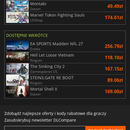
Montabi
49.49zł
Steam
Marvel Tokon Fighting Souls
174.61zł
LDShop
DOSTĘPNE WKRÓTCE
EA SPORTS Madden NFL 27
256.79zł
Eneba
Hell Let Loose Vietnam
118.10zł
Kinguin
The Sinking City 2
167.15zł
Gamesplanet US
STEINS;GATE RE BOOT
89.06zł
Kinguin
Mortal Shell II
169.00zł
Steam
Zdobądź najlepsze oferty i kody rabatowe dla graczy
Zasubskrybuj newsletter DLCompare