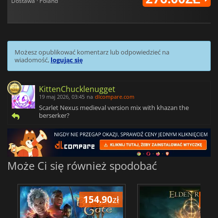
Dostawa · Poland
Możesz opublikować komentarz lub odpowiedzieć na
wiadomość,
logując się
KittenChucklenugget
19 maj 2026, 03:45
na
dlcompare.com
Scarlet Nexus medieval version mix with khazan the
berserker?
Może Ci się również spodobać
154.90
zł
172