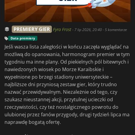
PREMIERY GIER
Fyra Frost
-
7 lip 2026, 20:40
- 5 komentarze
Data premiery
Jeśli wasza lista zaległości w końcu zaczęła wyglądać na
możliwą do opanowania, harmonogram premier w tym
tygodniu ma inne plany. Od piekielnych pól bitewnych i
nawiedzonych wiosek po Morze Karaibskie i
wypełnione po brzegi stadiony uniwersyteckie –
najbliższe dni przyniosą zestaw gier, który trudno
nazwać przewidywalnym. Niezależnie od tego, czy
szukasz nieustannej akcji, przytulnej ucieczki od
rzeczywistości, czy też nostalgicznego powrotu do
ulubionej przez fanów przygody, drugi tydzień lipca ma
naprawdę bogatą ofertę.