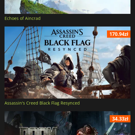
Echoes of Aincrad
170.94zł
Assassin's Creed Black Flag Resynced
34.33zł