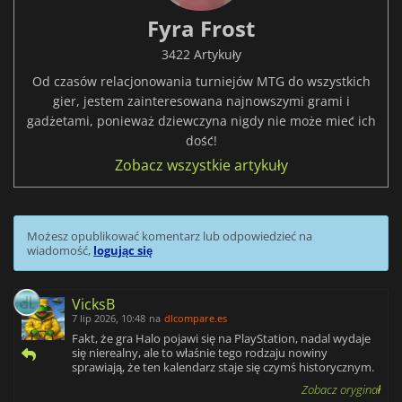
Fyra Frost
3422 Artykuły
Od czasów relacjonowania turniejów MTG do wszystkich
gier, jestem zainteresowana najnowszymi grami i
gadżetami, ponieważ dziewczyna nigdy nie może mieć ich
dość!
Zobacz wszystkie artykuły
Możesz opublikować komentarz lub odpowiedzieć na
wiadomość,
logując się
VicksB
7 lip 2026, 10:48
na
dlcompare.es
Fakt, że gra Halo pojawi się na PlayStation, nadal wydaje
się nierealny, ale to właśnie tego rodzaju nowiny
sprawiają, że ten kalendarz staje się czymś historycznym.
Zobacz oryginał