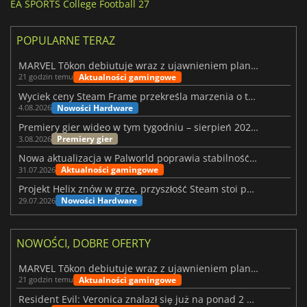
EA SPORTS College Football 27
POPULARNE TERAZ
MARVEL Tōkon debiutuje wraz z ujawnieniem planu rozwoju na pierwszy rok
Aktualności gamingowe
21 godzin temu
Wyciek ceny Steam Frame przekreśla marzenia o tanim zestawie VR
Nowości Hardware
4.08.2026
Premiery gier wideo w tym tygodniu – sierpień 2026 r. (32. tydzień)
Premiery gier
3.08.2026
Nowa aktualizacja w Palworld poprawia stabilność Sunreach i walk z bossami
Aktualności gamingowe
31.07.2026
Projekt Helix znów w grze, przyszłość Steam stoi pod znakiem zapytania
Nowości Hardware
29.07.2026
NOWOŚCI, DOBRE OFERTY
MARVEL Tōkon debiutuje wraz z ujawnieniem planu rozwoju na pierwszy rok
Aktualności gamingowe
21 godzin temu
Resident Evil: Veronica znalazł się już na ponad 2 milionach list życzeń