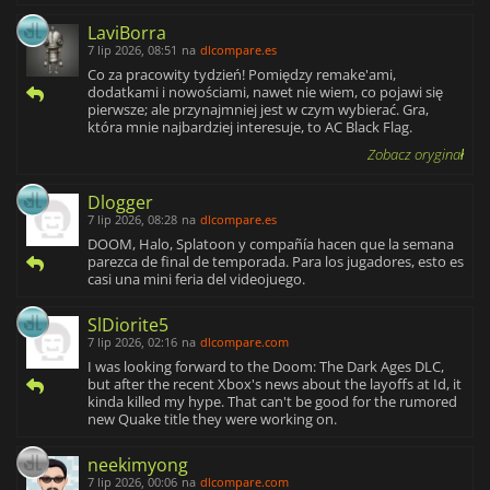
LaviBorra
7 lip 2026, 08:51
na
dlcompare.es
Co za pracowity tydzień! Pomiędzy remake'ami,
dodatkami i nowościami, nawet nie wiem, co pojawi się
pierwsze; ale przynajmniej jest w czym wybierać. Gra,
która mnie najbardziej interesuje, to AC Black Flag.
Zobacz oryginał
Dlogger
7 lip 2026, 08:28
na
dlcompare.es
DOOM, Halo, Splatoon y compañía hacen que la semana
parezca de final de temporada. Para los jugadores, esto es
casi una mini feria del videojuego.
SlDiorite5
7 lip 2026, 02:16
na
dlcompare.com
I was looking forward to the Doom: The Dark Ages DLC,
but after the recent Xbox's news about the layoffs at Id, it
kinda killed my hype. That can't be good for the rumored
new Quake title they were working on.
neekimyong
7 lip 2026, 00:06
na
dlcompare.com