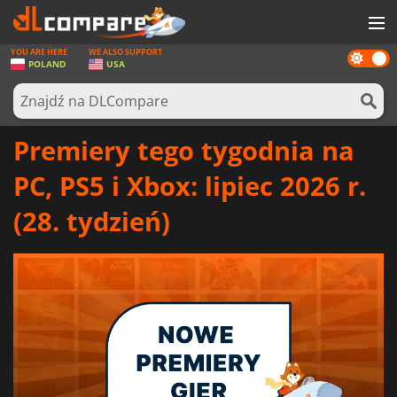
YOU ARE HERE
WE ALSO SUPPORT
Dark
GRY
POLAND
USA
mode
KARTY DO GIER
OPROGRAMOWANIE
Premiery tego tygodnia na
REWARDS
PC, PS5 i Xbox: lipiec 2026 r.
SPRZĘT KOMPUTEROWY
(28. tydzień)
AKTUALNOŚCI
ZALOGUJ SIĘ LUB ZAREJESTRUJ