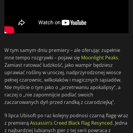
W tym samym dniu premiery – ale oferując zupełnie
inne tempo rozgrywki – pojawi się
Moonlight Peaks
.
Zamiast ratować ludzkość, jako wampir będziesz
uprawiać rośliny w uroczej, nadprzyrodzonej wiosce
pełnej czarownic, wilkołaków i magicznych sąsiadów.
Nie myślcie o tym jako o „przetrwaniu apokalipsy”, a
raczej o „nie zapomnijcie podlać swoich
zaczarowanych dyń przed randką z czarodziejką”.
9 lipca Ubisoft po raz kolejny podnosi czarną flagę wraz
z premierą
Assassin’s Creed Black Flag Resynced
. Jedna
z najbardziej lubianych gier z tej serii powraca z