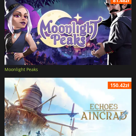
81.48zł
Moonlight Peaks
150.42zł