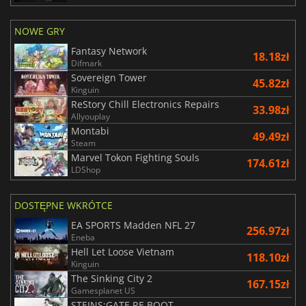
NOWE GRY
Fantasy Network
18.18zł
Difmark
Sovereign Tower
45.82zł
Kinguin
ReStory Chill Electronics Repairs
33.98zł
Allyouplay
Montabi
49.49zł
Steam
Marvel Tokon Fighting Souls
174.61zł
LDShop
DOSTĘPNE WKRÓTCE
EA SPORTS Madden NFL 27
256.97zł
Eneba
Hell Let Loose Vietnam
118.10zł
Kinguin
The Sinking City 2
167.15zł
Gamesplanet US
STEINS;GATE RE BOOT