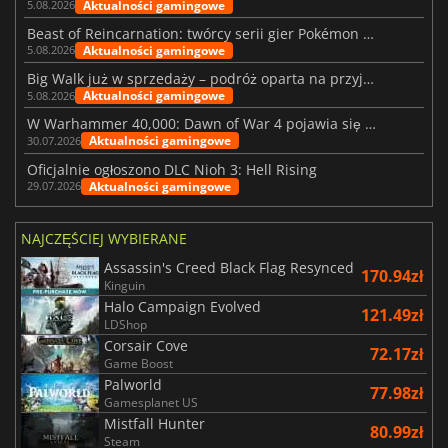
Aktualności gamingowe
5.08.2026
Beast of Reincarnation: twórcy serii gier Pokémon wkraczają na nową ścieżkę
Aktualności gamingowe
5.08.2026
Big Walk już w sprzedaży – podróż oparta na przyjaźni
Aktualności gamingowe
5.08.2026
W Warhammer 40,000: Dawn of War 4 pojawia się frakcja Nekronów
Aktualności gamingowe
30.07.2026
Oficjalnie ogłoszono DLC Nioh 3: Hell Rising
Aktualności gamingowe
29.07.2026
NAJCZĘŚCIEJ WYBIERANE
Assassin's Creed Black Flag Resynced
170.94zł
Kinguin
Halo Campaign Evolved
121.49zł
LDShop
Corsair Cove
72.17zł
Game Boost
Palworld
77.98zł
Gamesplanet US
Mistfall Hunter
80.99zł
Steam