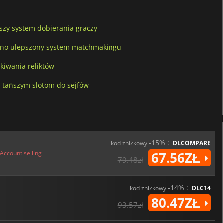
pszy system dobierania graczy
zono ulepszony system matchmakingu
kiwania reliktów
i tańszym slotom do sejfów
-15% :
kod zniżkowy
DLCOMPARE
Account selling
67.56ZŁ
79.48zł
-14% :
kod zniżkowy
DLC14
80.47ZŁ
93.57zł