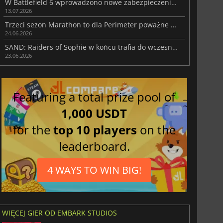
W Battlefield 6 wprowadzono nowe zabezpieczenia by walczyć z oszustami z PC
13.07.2026
Trzeci sezon Marathon to dla Perimeter poważne ulepszenie
24.06.2026
SAND: Raiders of Sophie w końcu trafia do wczesnego dostępu
23.06.2026
Featuring a total prize pool of
1,000 USDT
for the
top 10 players
on the
leaderboard.
4 WAYS TO WIN BIG!
WIĘCEJ GIER OD EMBARK STUDIOS