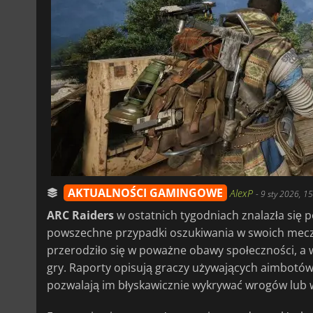
AKTUALNOŚCI GAMINGOWE
AlexP
-
9 sty 2026, 1
ARC Raiders
w ostatnich tygodniach znalazła się po
powszechne przypadki oszukiwania w swoich meczac
przerodziło się w poważne obawy społeczności, a wi
gry. Raporty opisują graczy używających aimbotów,
pozwalają im błyskawicznie wykrywać wrogów lub w