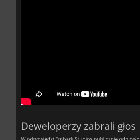
Deweloperzy zabrali głos
W odpowiedzi Embark Studios publicznie odniosło si