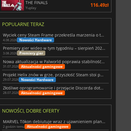
THE FINALS
116.49zł
Yuplay
POPULARNE TERAZ
Wyciek ceny Steam Frame przekreśla marzenia o tanim zestawie VR
Nowości Hardware
4.08.2026
Premiery gier wideo w tym tygodniu – sierpień 2026 r. (32. tydzień)
Premiery gier
3.08.2026
Nowa aktualizacja w Palworld poprawia stabilność Sunreach i walk z bossami
Aktualności gamingowe
31.07.2026
Projekt Helix znów w grze, przyszłość Steam stoi pod znakiem zapytania
Nowości Hardware
29.07.2026
Złośliwe oprogramowanie i przejęcie Discorda dotknęły Meccha Chameleon
Aktualności gamingowe
28.07.2026
NOWOŚCI, DOBRE OFERTY
MARVEL Tōkon debiutuje wraz z ujawnieniem planu rozwoju na pierwszy rok
Aktualności gamingowe
2 godzin temu