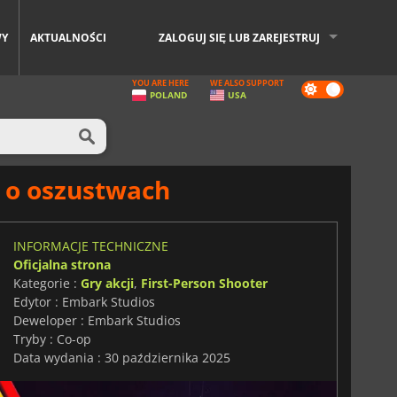
WY
AKTUALNOŚCI
ZALOGUJ SIĘ LUB ZAREJESTRUJ
YOU ARE HERE
WE ALSO SUPPORT
Dark
POLAND
USA
mode
 o oszustwach
INFORMACJE TECHNICZNE
Oficjalna strona
Kategorie :
Gry akcji
,
First-Person Shooter
Edytor : Embark Studios
Deweloper : Embark Studios
Tryby : Co-op
Data wydania : 30 października 2025