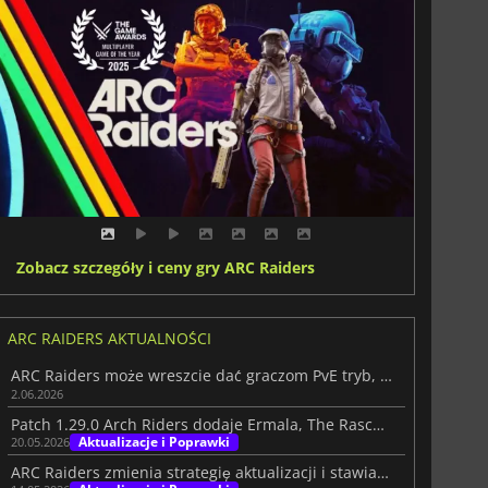
Zobacz szczegóły i ceny gry ARC Raiders
ARC RAIDERS AKTUALNOŚCI
ARC Raiders może wreszcie dać graczom PvE tryb, którego pragną
2.06.2026
Patch 1.29.0 Arch Riders dodaje Ermala, The Rascal i duże zmiany PvE
Aktualizacje i Poprawki
20.05.2026
ARC Raiders zmienia strategię aktualizacji i stawia na ryzykowny ruch