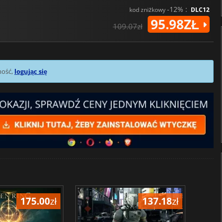
-12% :
kod zniżkowy
DLC12
95.98ZŁ
109.07zł
mość,
logując się
175.00
zł
137.18
zł