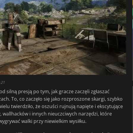
5:21
d silną presją po tym, jak gracze zaczęli zgłaszać
h. To, co zaczęło się jako rozproszone skargi, szybko
elu twierdziło, że oszuści rujnują napięte i ekscytujące
 wallhacków i innych nieuczciwych narzędzi, które
ygrywać walki przy niewielkim wysiłku.