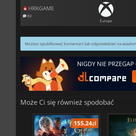
HRKGAME
83
Europe
Możesz opublikować komentarz lub odpowiedzieć na wiado
Może Ci się również spodobać
196.54
zł
155.24
zł