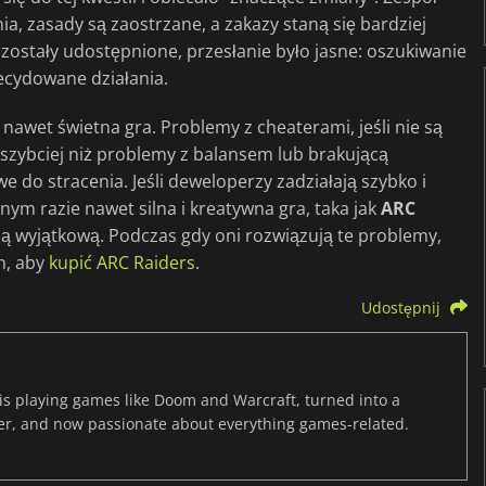
a, zasady są zaostrzane, a zakazy staną się bardziej
 zostały udostępnione, przesłanie było jasne: oszukiwanie
ecydowane działania.
 nawet świetna gra. Problemy z cheaterami, jeśli nie są
zybciej niż problemy z balansem lub brakującą
we do stracenia. Jeśli deweloperzy zadziałają szybko i
m razie nawet silna i kreatywna gra, taka jak
ARC
 ją wyjątkową. Podczas gdy oni rozwiązują te problemy,
n, aby
kupić ARC Raiders
.
Udostępnij
s playing games like Doom and Warcraft, turned into a
er, and now passionate about everything games-related.