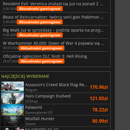
Resident Evil: Veronica znalazł się już na ponad 2 milionach list życzeń
Aktualności gamingowe
5.08.2026
Beast of Reincarnation: twórcy serii gier Pokémon wkraczają na nową ścieżkę
Aktualności gamingowe
5.08.2026
Big Walk już w sprzedaży – podróż oparta na przyjaźni
Aktualności gamingowe
5.08.2026
W Warhammer 40,000: Dawn of War 4 pojawia się frakcja Nekronów
Aktualności gamingowe
30.07.2026
Oficjalnie ogłoszono DLC Nioh 3: Hell Rising
Aktualności gamingowe
29.07.2026
NAJCZĘŚCIEJ WYBIERANE
Assassin's Creed Black Flag Resynced
170.96zł
Kinguin
Halo Campaign Evolved
121.85zł
LDShop
Palworld
78.22zł
Gamesplanet US
Mistfall Hunter
80.99zł
Steam
EA SPORTS FC 27