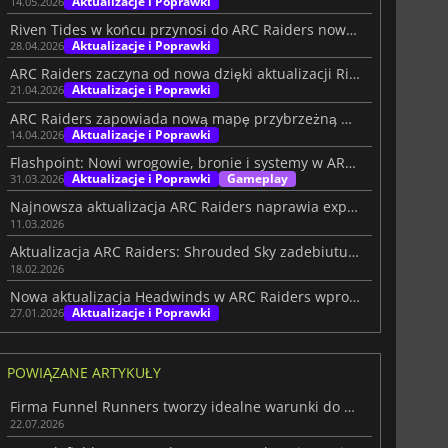
Aktualizacje i Poprawki
14.05.2026
Riven Tides w końcu przynosi do ARC Raiders nową mapę
Aktualizacje i Poprawki
28.04.2026
ARC Raiders zaczyna od nowa dzięki aktualizacji Riven Tides
Aktualizacje i Poprawki
21.04.2026
ARC Raiders zapowiada nową mapę przybrzeżną w nadchodzącej aktualizacji
Aktualizacje i Poprawki
14.04.2026
Flashpoint: Nowi wrogowie, bronie i systemy w ARC Raiders
Aktualizacje i Poprawki
Gameplay
31.03.2026
Najnowsza aktualizacja ARC Raiders naprawia exploity i usprawnia łupy
11.03.2026
Aktualizacja ARC Raiders: Shrouded Sky zadebiutuje 24 lutego
18.02.2026
Nowa aktualizacja Headwinds w ARC Raiders wprowadza dziś wymagające dodatki
Aktualizacje i Poprawki
27.01.2026
POWIĄZANE ARTYKUŁY
Firma Funnel Runners tworzy idealne warunki do osiągnięcia sukcesu
22.07.2026