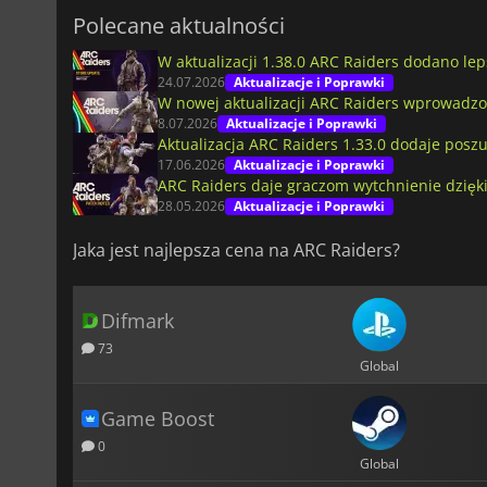
Polecane aktualności
W aktualizacji 1.38.0 ARC Raiders dodano le
24.07.2026
Aktualizacje i Poprawki
W nowej aktualizacji ARC Raiders wprowad
8.07.2026
Aktualizacje i Poprawki
Aktualizacja ARC Raiders 1.33.0 dodaje poszu
17.06.2026
Aktualizacje i Poprawki
ARC Raiders daje graczom wytchnienie dzięk
28.05.2026
Aktualizacje i Poprawki
Jaka jest najlepsza cena na ARC Raiders?
Difmark
73
Global
Game Boost
0
Global