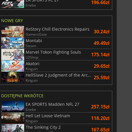
196.66zł
Eneba
NOWE GRY
ReStory Chill Electronics Repairs
30.24zł
GamersGate
Montabi
49.49zł
Steam
Marvel Tokon Fighting Souls
175.14zł
LDShop
Akatori
29.65zł
Kinguin
HellSlave 2 Judgment of the Archon
25.59zł
Kinguin
DOSTĘPNE WKRÓTCE
EA SPORTS Madden NFL 27
257.15zł
Eneba
Hell Let Loose Vietnam
118.20zł
29.01
zł
66.54
zł
Kinguin
The Sinking City 2
167.65zł