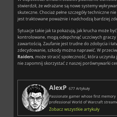
stwierdził, że wdrażane są nowe systemy wykrywani
skuteczne. Chociaż pełne szczegóły techniczne nie
jest traktowane poważnie i nadchodzą bardziej zd
Sytuacje takie jak ta pokazują, jak krucha może być
kontrolowane, mogą odepchnąć uczciwych graczy s
zawartością. Zaufanie jest trudne do zdobycia i łat
zdecydowanie, szkody można naprawić. W przeciwny
Raiders
, może stracić społeczność, która uczyniła
nie zapomnij skorzystać z naszej porównywarki ce
AlexP
677 Artykuły
Passionate gamer whose first memory i
professional World of Warcraft stream
Zobacz wszystkie artykuły