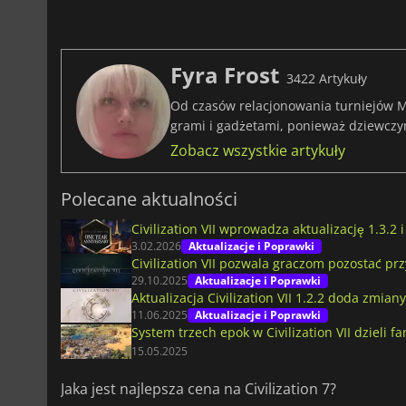
Fyra Frost
3422 Artykuły
Od czasów relacjonowania turniejów M
grami i gadżetami, ponieważ dziewczy
Zobacz wszystkie artykuły
Polecane aktualności
Civilization VII wprowadza aktualizację 1.3.2
3.02.2026
Aktualizacje i Poprawki
Civilization VII pozwala graczom pozostać przy
29.10.2025
Aktualizacje i Poprawki
Aktualizacja Civilization VII 1.2.2 doda zmi
11.06.2025
Aktualizacje i Poprawki
System trzech epok w Civilization VII dzieli f
15.05.2025
Jaka jest najlepsza cena na Civilization 7?