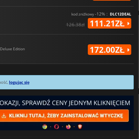
-12% :
kod zniżkowy
DLC12DEAL
111.21ZŁ
126.38zł
172.00ZŁ
Deluxe Edition
mość,
logując się