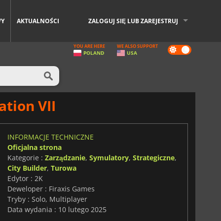
WY
AKTUALNOŚCI
ZALOGUJ SIĘ LUB ZAREJESTRUJ
YOU ARE HERE
WE ALSO SUPPORT
Dark
POLAND
USA
mode
ation VII
INFORMACJE TECHNICZNE
Oficjalna strona
Kategorie :
Zarządzanie
,
Symulatory
,
Strategiczne
,
City Builder
,
Turowa
Edytor : 2K
Deweloper : Firaxis Games
Tryby : Solo, Multiplayer
Data wydania : 10 lutego 2025