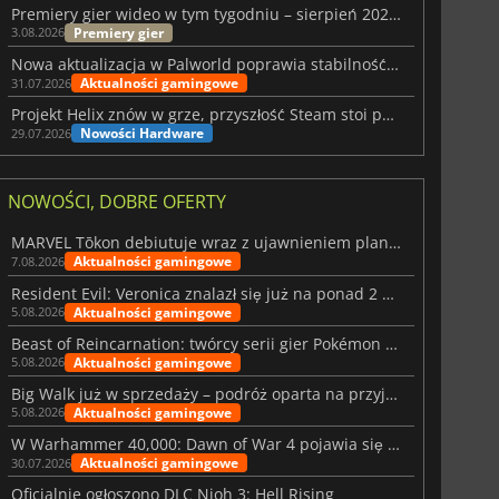
Premiery gier wideo w tym tygodniu – sierpień 2026 r. (32. tydzień)
Premiery gier
3.08.2026
Nowa aktualizacja w Palworld poprawia stabilność Sunreach i walk z bossami
Aktualności gamingowe
31.07.2026
Projekt Helix znów w grze, przyszłość Steam stoi pod znakiem zapytania
Nowości Hardware
29.07.2026
NOWOŚCI, DOBRE OFERTY
MARVEL Tōkon debiutuje wraz z ujawnieniem planu rozwoju na pierwszy rok
Aktualności gamingowe
7.08.2026
Resident Evil: Veronica znalazł się już na ponad 2 milionach list życzeń
Aktualności gamingowe
5.08.2026
Beast of Reincarnation: twórcy serii gier Pokémon wkraczają na nową ścieżkę
Aktualności gamingowe
5.08.2026
Big Walk już w sprzedaży – podróż oparta na przyjaźni
Aktualności gamingowe
5.08.2026
W Warhammer 40,000: Dawn of War 4 pojawia się frakcja Nekronów
Aktualności gamingowe
30.07.2026
Oficjalnie ogłoszono DLC Nioh 3: Hell Rising