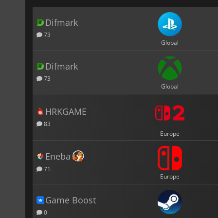
Difmark
73
Global
Difmark
73
Global
HRKGAME
83
Europe
Eneba
71
Europe
Game Boost
0