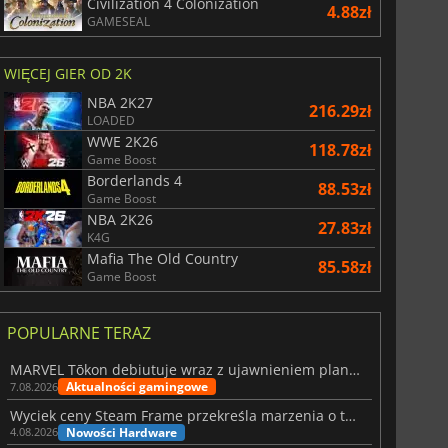
Civilization 4 Colonization
4.88zł
GAMESEAL
WIĘCEJ GIER OD 2K
NBA 2K27
216.29zł
LOADED
WWE 2K26
118.78zł
Game Boost
Borderlands 4
88.53zł
Game Boost
NBA 2K26
27.83zł
K4G
Mafia The Old Country
85.58zł
Game Boost
POPULARNE TERAZ
MARVEL Tōkon debiutuje wraz z ujawnieniem planu rozwoju na pierwszy rok
Aktualności gamingowe
7.08.2026
Wyciek ceny Steam Frame przekreśla marzenia o tanim zestawie VR
Nowości Hardware
4.08.2026