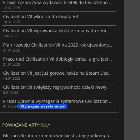
Firaxis rozpoczyna wydawanie łatek do Civilization VII
12.02.2025
Civilization VII wkracza do świata VR
10.02.2025
Civilization VII wprowadza istotne zmiany do serii
7.02.2025
Plan rozwoju Civilization VII na 2025 rok ujawniony tuż przed premierą
31.01.2025
Prace nad Civilization VII dobiegły końca, a gra jest gotowa do wysyłki
21.01.2025
Civilization VII jest już gotowe, także na Steam Decku
14.01.2025
Civilization VII zwiększy regrywalność dzięki nowym funkcjom
8.01.2025
Firaxis ujawnia wymagania systemowe Civilization VII na PC
Wymagania systemowe
4.10.2024
POWIĄZANE ARTYKUŁY
Microcivilization zmienia wielką strategię w kompaktowe wyzwanie