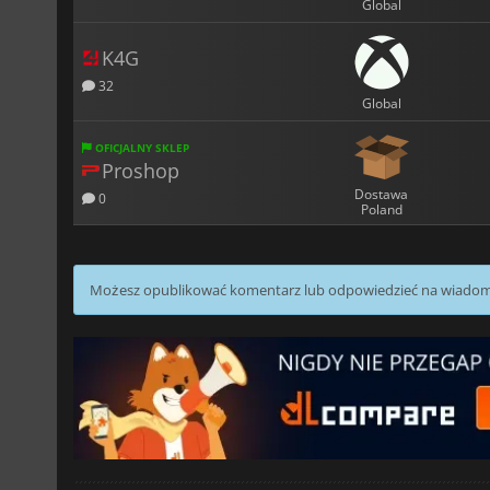
Global
K4G
32
Global
OFICJALNY SKLEP
Proshop
Dostawa
0
Poland
Możesz opublikować komentarz lub odpowiedzieć na wiado