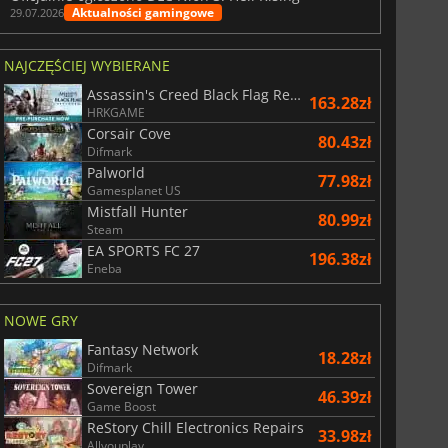
Aktualności gamingowe
29.07.2026
NAJCZĘŚCIEJ WYBIERANE
Assassin's Creed Black Flag Resynced
163.28zł
HRKGAME
Corsair Cove
80.43zł
Difmark
Palworld
77.98zł
Gamesplanet US
Mistfall Hunter
80.99zł
Steam
EA SPORTS FC 27
196.38zł
Eneba
NOWE GRY
Fantasy Network
18.28zł
Difmark
Sovereign Tower
46.39zł
Game Boost
ReStory Chill Electronics Repairs
33.98zł
Allyouplay