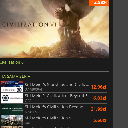
12.88zł
Civilization 6
TA SAMA SERIA
Sid Meier's Starships and Civilization Beyond Earth
12.96zł
GAMESEAL
Sid Meier’s Civilization: Beyond Earth
6.03zł
G2A
Sid Meier's Civilization Beyond Earth Classics Bundle
31.99zł
Kinguin
Sid Meier's Civilization V
5.66zł
K4G