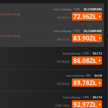
-15% :
kod zniżkowy
DLCOMPARE
Account selling
72.96ZŁ
85.83zł
-15% :
kod zniżkowy
DLCOMPARE
Account selling
83.90ZŁ
98.71zł
-12% :
kod zniżkowy
DLC12
86.08ZŁ
97.82zł
-8% :
kod zniżkowy
DLC8
89.78ZŁ
97.59zł
-14% :
kod zniżkowy
DLC14
92.97ZŁ
108.10zł