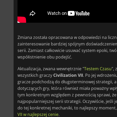
Zmiana została opracowana w odpowiedzi na liczne 
zainteresowanie bardziej spójnym doświadczenie
serii. Zamiast całkowicie usuwać system epoki, tw
współistnienie obu podejść.
Aktualizacja, zwana wewnętrznie "
Testem Czasu
",
wszystkich graczy
Civilization VII
. Po jej wdrożeni
gracze podchodzą do długoterminowej strategii, a
dotyczących gry, która również miała poważny wpł
tym konkretnym względem z pewnością sprawi, że g
najpopularniejszej serii strategii. Oczywiście, jeśl
do tej konkretnej mechaniki, to najlepszy moment
VII w najlepszej cenie
.