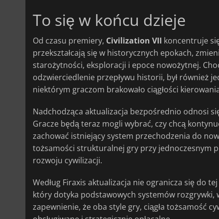
To się w końcu dzieje
Od czasu premiery,
Civilization VII
koncentruje się
przekształcają się w historycznych epokach, zmie
starożytności, eksploracji i epoce nowożytnej. Ch
odzwierciedlenie przepływu historii, był również j
niektórym graczom brakowało ciągłości kierowania 
Nadchodząca aktualizacja bezpośrednio odnosi się d
Gracze będą teraz mogli wybrać, czy chcą kontynuo
zachować istniejący system przechodzenia do now
tożsamości strukturalnej gry przy jednoczesnym p
rozwoju cywilizacji.
Według Firaxis aktualizacja nie ogranicza się do tej
który dotyka podstawowych systemów rozgrywki, w 
zapewnienie, że oba style gry, ciągła tożsamość cyw
obsługiwane i strategicznie opłacalne.