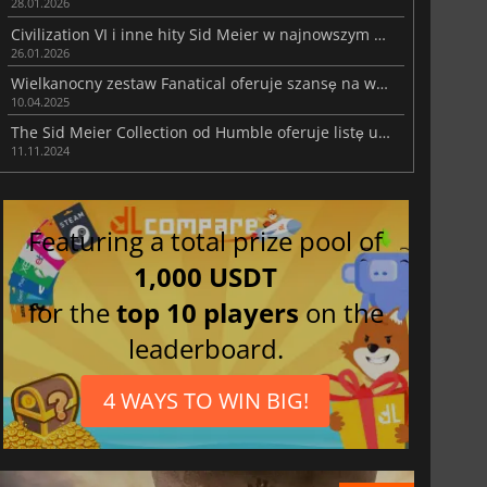
28.01.2026
Civilization VI i inne hity Sid Meier w najnowszym Humble Bundle
26.01.2026
Wielkanocny zestaw Fanatical oferuje szansę na wygranie Steam Decka lub gogli VR
10.04.2025
The Sid Meier Collection od Humble oferuje listę uznanych gier strategicznych i wiele więcej
11.11.2024
Featuring a total prize pool of
1,000 USDT
for the
top 10 players
on the
leaderboard.
4 WAYS TO WIN BIG!