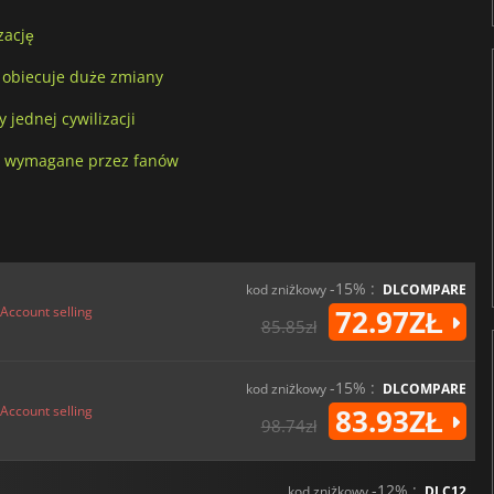
zację
 i obiecuje duże zmiany
 jednej cywilizacji
any wymagane przez fanów
-15% :
kod zniżkowy
DLCOMPARE
Account selling
72.97ZŁ
85.85zł
-15% :
kod zniżkowy
DLCOMPARE
Account selling
83.93ZŁ
98.74zł
-12% :
kod zniżkowy
DLC12