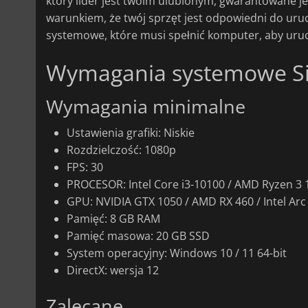
który lider jest twoim ulubionym, gwarantowane j
warunkiem, że twój sprzęt jest odpowiedni do uru
systemowe, które musi spełnić komputer, aby uruc
Wymagania systemowe Sid 
Wymagania minimalne
Ustawienia grafiki: Niskie
Rozdzielczość: 1080p
FPS: 30
PROCESOR: Intel Core i3-10100 / AMD Ryzen 3 
GPU: NVIDIA GTX 1050 / AMD RX 460 / Intel Arc
Pamięć: 8 GB RAM
Pamięć masowa: 20 GB SSD
System operacyjny: Windows 10 / 11 64-bit
DirectX: wersja 12
Zalecane