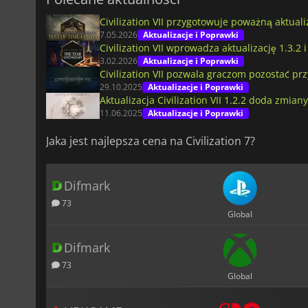
Civilization VII przygotowuje poważną aktuali
7.05.2026
Aktualizacje i Poprawki
Civilization VII wprowadza aktualizację 1.3.2
3.02.2026
Aktualizacje i Poprawki
Civilization VII pozwala graczom pozostać przy
29.10.2025
Aktualizacje i Poprawki
Aktualizacja Civilization VII 1.2.2 doda zmi
11.06.2025
Aktualizacje i Poprawki
Jaka jest najlepsza cena na Civilization 7?
Difmark
73
Global
Difmark
73
Global