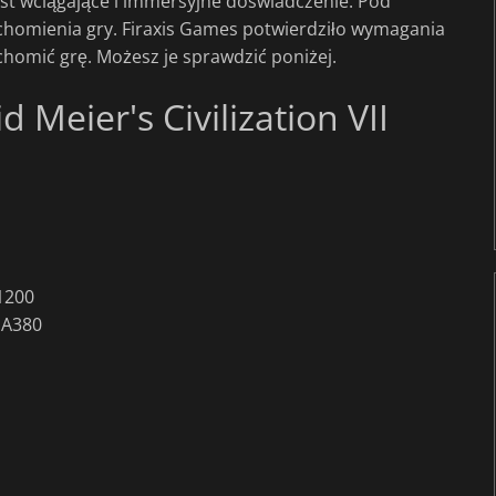
est wciągające i immersyjne doświadczenie. Pod
chomienia gry. Firaxis Games potwierdziło wymagania
homić grę. Możesz je sprawdzić poniżej.
Meier's Civilization VII
1200
 A380