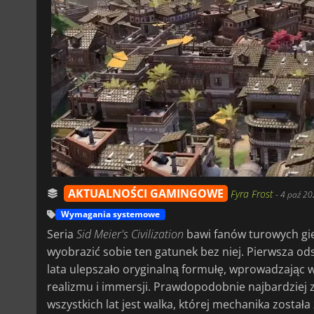
AKTUALNOŚCI GAMINGOWE
Fyra Frost
-
4 paź 20
Wymagania systemowe
Seria
Sid Meier's Civilization
bawi fanów turowych gier
wyobrazić sobie ten gatunek bez niej. Pierwsza od
lata ulepszało oryginalną formułę, wprowadzając w
realizmu i immersji. Prawdopodobnie najbardziej z
wszystkich lat jest walka, której mechanika zosta