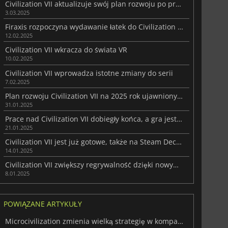
Civilization VII aktualizuje swój plan rozwoju po premierze
3.03.2025
Firaxis rozpoczyna wydawanie łatek do Civilization VII
12.02.2025
Civilization VII wkracza do świata VR
10.02.2025
Civilization VII wprowadza istotne zmiany do serii
7.02.2025
Plan rozwoju Civilization VII na 2025 rok ujawniony tuż przed premierą
31.01.2025
Prace nad Civilization VII dobiegły końca, a gra jest gotowa do wysyłki
21.01.2025
Civilization VII jest już gotowe, także na Steam Decku
14.01.2025
Civilization VII zwiększy regrywalność dzięki nowym funkcjom
8.01.2025
POWIĄZANE ARTYKUŁY
Microcivilization zmienia wielką strategię w kompaktowe wyzwanie