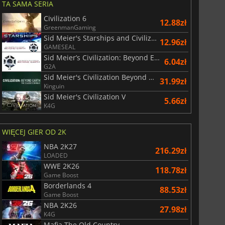
TA SAMA SERIA
Civilization 6
12.88zł
GreenmanGaming
Sid Meier's Starships and Civilization Beyond Earth
12.96zł
GAMESEAL
Sid Meier’s Civilization: Beyond Earth
6.04zł
G2A
Sid Meier's Civilization Beyond Earth Classics Bundle
31.99zł
Kinguin
Sid Meier's Civilization V
5.66zł
K4G
WIĘCEJ GIER OD 2K
NBA 2K27
216.29zł
LOADED
WWE 2K26
118.78zł
Game Boost
Borderlands 4
88.53zł
Game Boost
NBA 2K26
27.98zł
K4G
Mafia The Old Country