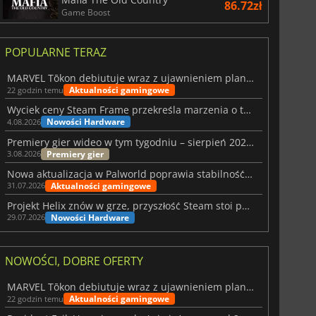
86.72zł
Game Boost
POPULARNE TERAZ
MARVEL Tōkon debiutuje wraz z ujawnieniem planu rozwoju na pierwszy rok
Aktualności gamingowe
22 godzin temu
Wyciek ceny Steam Frame przekreśla marzenia o tanim zestawie VR
Nowości Hardware
4.08.2026
Premiery gier wideo w tym tygodniu – sierpień 2026 r. (32. tydzień)
Premiery gier
3.08.2026
Nowa aktualizacja w Palworld poprawia stabilność Sunreach i walk z bossami
Aktualności gamingowe
31.07.2026
Projekt Helix znów w grze, przyszłość Steam stoi pod znakiem zapytania
Nowości Hardware
29.07.2026
NOWOŚCI, DOBRE OFERTY
MARVEL Tōkon debiutuje wraz z ujawnieniem planu rozwoju na pierwszy rok
Aktualności gamingowe
22 godzin temu