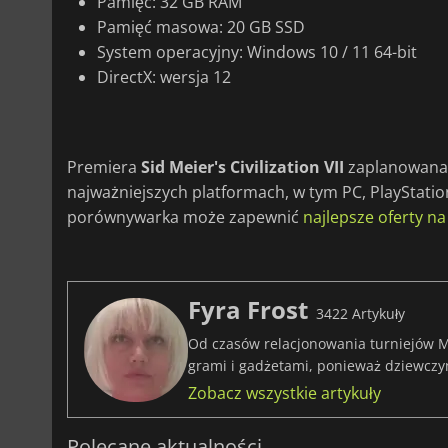
Pamięć: 32 GB RAM
Pamięć masowa: 20 GB SSD
System operacyjny: Windows 10 / 11 64-bit
DirectX: wersja 12
Premiera
Sid Meier's Civilization VII
zaplanowana j
najważniejszych platformach, w tym PC, PlayStation
porównywarka może zapewnić
najlepsze oferty na 
Fyra Frost
3422 Artykuły
Od czasów relacjonowania turniejów M
grami i gadżetami, ponieważ dziewczy
Zobacz wszystkie artykuły
Polecane aktualności