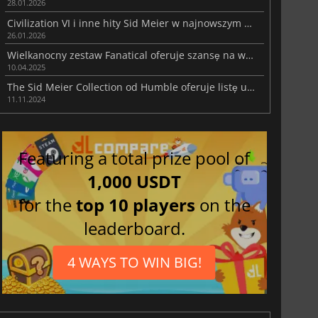
28.01.2026
Civilization VI i inne hity Sid Meier w najnowszym Humble Bundle
26.01.2026
Wielkanocny zestaw Fanatical oferuje szansę na wygranie Steam Decka lub gogli VR
10.04.2025
The Sid Meier Collection od Humble oferuje listę uznanych gier strategicznych i wiele więcej
11.11.2024
Featuring a total prize pool of
1,000 USDT
for the
top 10 players
on the
leaderboard.
4 WAYS TO WIN BIG!