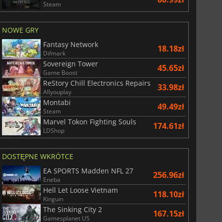
Steam
NOWE GRY
Fantasy Network
18.18zł
Difmark
Sovereign Tower
45.65zł
Game Boost
ReStory Chill Electronics Repairs
33.98zł
Allyouplay
Montabi
49.49zł
Steam
Marvel Tokon Fighting Souls
174.61zł
LDShop
DOSTĘPNE WKRÓTCE
EA SPORTS Madden NFL 27
256.96zł
Eneba
Hell Let Loose Vietnam
118.10zł
Kinguin
The Sinking City 2
167.15zł
Gamesplanet US