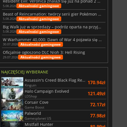
Resident Evil: Veronica znalazł się już na ponad 2 milionach list życzeń
Aktualności gamingowe
5.08.2026
Beast of Reincarnation: twórcy serii gier Pokémon wkraczają na nową ścieżkę
Aktualności gamingowe
5.08.2026
Big Walk już w sprzedaży – podróż oparta na przyjaźni
Aktualności gamingowe
5.08.2026
W Warhammer 40,000: Dawn of War 4 pojawia się frakcja Nekronów
Aktualności gamingowe
30.07.2026
Oficjalnie ogłoszono DLC Nioh 3: Hell Rising
Aktualności gamingowe
29.07.2026
NAJCZĘŚCIEJ WYBIERANE
Assassin's Creed Black Flag Resynced
170.94zł
Kinguin
Halo Campaign Evolved
121.49zł
LDShop
Corsair Cove
72.17zł
Game Boost
Palworld
77.98zł
Gamesplanet US
Mistfall Hunter
80.99zł