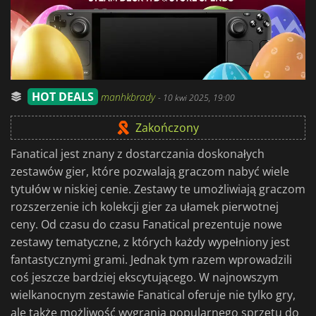
HOT DEALS
manhkbrady
-
10 kwi 2025, 19:00
Zakończony
Fanatical jest znany z dostarczania doskonałych
zestawów gier, które pozwalają graczom nabyć wiele
tytułów w niskiej cenie. Zestawy te umożliwiają graczom
rozszerzenie ich kolekcji gier za ułamek pierwotnej
ceny. Od czasu do czasu Fanatical prezentuje nowe
zestawy tematyczne, z których każdy wypełniony jest
fantastycznymi grami. Jednak tym razem wprowadzili
coś jeszcze bardziej ekscytującego. W najnowszym
wielkanocnym zestawie Fanatical oferuje nie tylko gry,
ale także możliwość wygrania popularnego sprzętu do