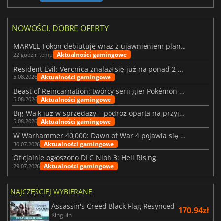
NOWOŚCI, DOBRE OFERTY
MARVEL Tōkon debiutuje wraz z ujawnieniem planu rozwoju na pierwszy rok
Aktualności gamingowe
22 godzin temu
Resident Evil: Veronica znalazł się już na ponad 2 milionach list życzeń
Aktualności gamingowe
5.08.2026
Beast of Reincarnation: twórcy serii gier Pokémon wkraczają na nową ścieżkę
Aktualności gamingowe
5.08.2026
Big Walk już w sprzedaży – podróż oparta na przyjaźni
Aktualności gamingowe
5.08.2026
W Warhammer 40,000: Dawn of War 4 pojawia się frakcja Nekronów
Aktualności gamingowe
30.07.2026
Oficjalnie ogłoszono DLC Nioh 3: Hell Rising
Aktualności gamingowe
29.07.2026
NAJCZĘŚCIEJ WYBIERANE
Assassin's Creed Black Flag Resynced
170.94zł
Kinguin