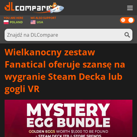
YOU ARE HERE
WE ALSO SUPPORT
Dark
GRY
POLAND
USA
mode
KARTY DO GIER
OPROGRAMOWANIE
Wielkanocny zestaw
REWARDS
Fanatical oferuje szansę na
SPRZĘT KOMPUTEROWY
wygranie Steam Decka lub
AKTUALNOŚCI
gogli VR
ZALOGUJ SIĘ LUB ZAREJESTRUJ