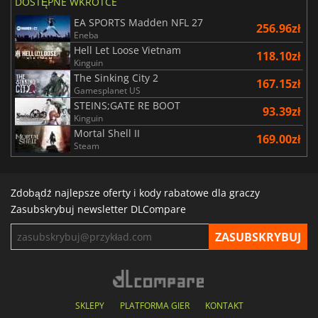
DOSTĘPNE WKRÓTCE
EA SPORTS Madden NFL 27
256.96zł
Eneba
Hell Let Loose Vietnam
118.10zł
Kinguin
The Sinking City 2
167.15zł
Gamesplanet US
STEINS;GATE RE BOOT
93.39zł
Kinguin
Mortal Shell II
169.00zł
Steam
Zdobądź najlepsze oferty i kody rabatowe dla graczy
Zasubskrybuj newsletter DLCompare
SKLEPY
PLATFORMA GIER
KONTAKT