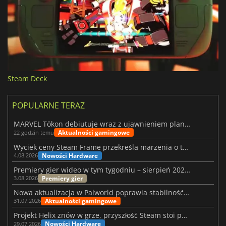
Steam Deck
POPULARNE TERAZ
MARVEL Tōkon debiutuje wraz z ujawnieniem planu rozwoju na pierwszy rok
Aktualności gamingowe
22 godzin temu
Wyciek ceny Steam Frame przekreśla marzenia o tanim zestawie VR
Nowości Hardware
4.08.2026
Premiery gier wideo w tym tygodniu – sierpień 2026 r. (32. tydzień)
Premiery gier
3.08.2026
Nowa aktualizacja w Palworld poprawia stabilność Sunreach i walk z bossami
Aktualności gamingowe
31.07.2026
Projekt Helix znów w grze, przyszłość Steam stoi pod znakiem zapytania
Nowości Hardware
29.07.2026