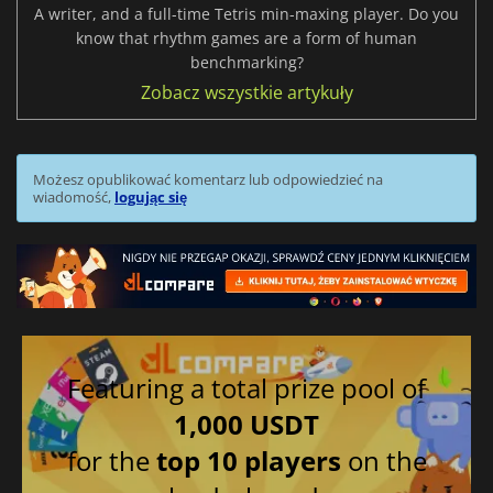
A writer, and a full-time Tetris min-maxing player. Do you
know that rhythm games are a form of human
benchmarking?
Zobacz wszystkie artykuły
Możesz opublikować komentarz lub odpowiedzieć na
wiadomość,
logując się
Featuring a total prize pool of
1,000 USDT
for the
top 10 players
on the