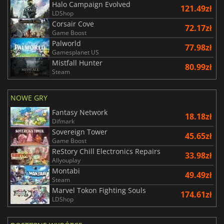
Halo Campaign Evolved
121.49zł
LDShop
Corsair Cove
72.17zł
Game Boost
Palworld
77.98zł
Gamesplanet US
Mistfall Hunter
80.99zł
Steam
NOWE GRY
Fantasy Network
18.18zł
Difmark
Sovereign Tower
45.65zł
Game Boost
ReStory Chill Electronics Repairs
33.98zł
Allyouplay
Montabi
49.49zł
Steam
Marvel Tokon Fighting Souls
174.61zł
LDShop