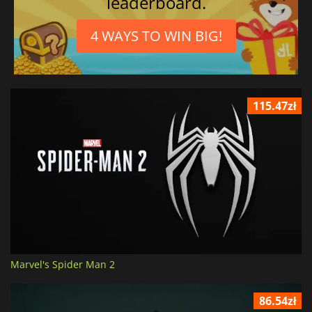
leaderboard.
4 WAYS TO WIN BIG!
115.47zł
Marvel's Spider Man 2
86.54zł