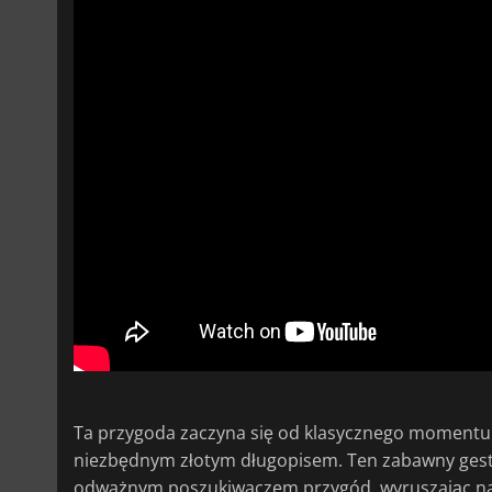
Ta przygoda zaczyna się od klasycznego momentu: B
niezbędnym złotym długopisem. Ten zabawny gest p
odważnym poszukiwaczem przygód, wyruszając na