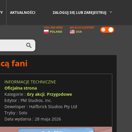
WY
AKTUALNOŚCI
ZALOGUJ SIĘ LUB ZAREJESTRUJ
YOU ARE HERE
WE ALSO SUPPORT
Dark
POLAND
USA
mode
cą fani
INFORMACJE TECHNICZNE
Oficjalna strona
Kategorie :
Gry akcji
,
Przygodowe
Edytor : PM Studios, inc.
Deweloper : Halfbrick Studios Pty Ltd
Tryby : Solo
Data wydania : 28 maja 2026