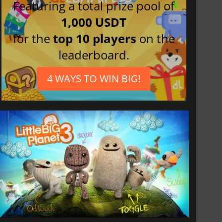
Featuring a total prize pool of
1,000 USDT
for the
top 10 players
on the
leaderboard.
4 WAYS TO WIN BIG!