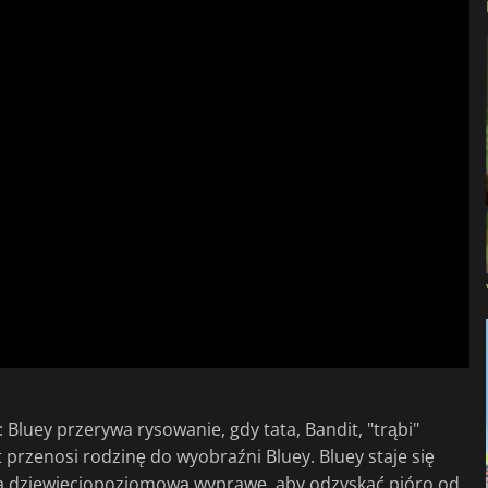
luey przerywa rysowanie, gdy tata, Bandit, "trąbi"
rzenosi rodzinę do wyobraźni Bluey. Bluey staje się
 dziewięciopoziomową wyprawę, aby odzyskać pióro od