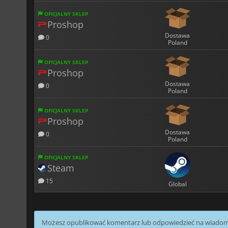
OFICJALNY SKLEP
Proshop
Dostawa
0
Poland
OFICJALNY SKLEP
Proshop
Dostawa
0
Poland
OFICJALNY SKLEP
Proshop
Dostawa
0
Poland
OFICJALNY SKLEP
Steam
15
Global
Możesz opublikować komentarz lub odpowiedzieć na wiado