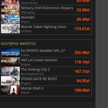
43.99zł
Game Boost
ReStory Chill Electronics Repairs
33.98zł
Allyouplay
Montabi
49.49zł
Steam
Marvel Tokon Fighting Souls
174.61zł
LDShop
DOSTĘPNE WKRÓTCE
EA SPORTS Madden NFL 27
256.98zł
Eneba
86.54
zł
88.53
zł
Hell Let Loose Vietnam
118.10zł
Kinguin
The Sinking City 2
167.15zł
Gamesplanet US
STEINS;GATE RE BOOT
94.95zł
Kinguin
ization 7
Borderlands 4
Mortal Shell II
169.00zł
Steam