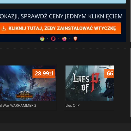
66.49
zł
145.20
zł
METAL GEAR SOLID DELTA SNAKE EATER
Civil