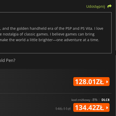
Udostępnij
, and the golden handheld era of the PSP and PS Vita. I love
the nostalgia of classic games. I believe games can bring
 make the world a little brighter—one adventure at a time.
old Pen?
128.01ZŁ
-8% :
kod zniżkowy
DLC8
134.42ZŁ
146.11zł