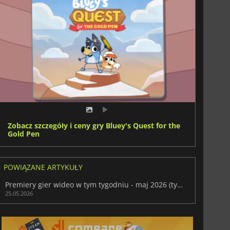
Zobacz szczegóły i ceny gry Bluey's Quest for the
Gold Pen
POWIĄZANE ARTYKUŁY
Premiery gier wideo w tym tygodniu - maj 2026 (tydzień 22)
25.05.2026