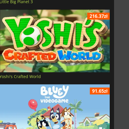
Little Big Planet 3
216.37zł
Yoshi's Crafted World
91.65zł