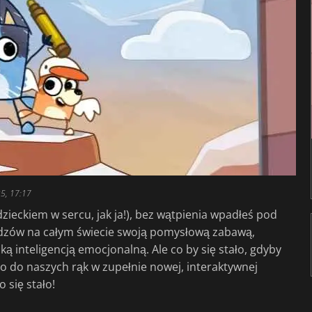
5, 17:17
dzieckiem w sercu, jak ja!), bez wątpienia wpadłeś pod
widzów na całym świecie swoją pomysłową zabawą,
ą inteligencją emocjonalną. Ale co by się stało, gdyby
io do naszych rąk w zupełnie nowej, interaktywnej
 się stało!