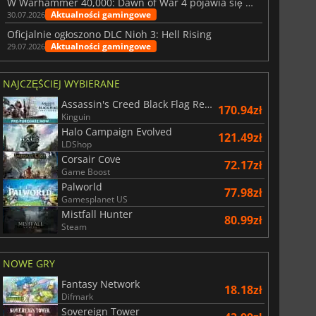
W Warhammer 40,000: Dawn of War 4 pojawia się frakcja Nekronów
Aktualności gamingowe
30.07.2026
Oficjalnie ogłoszono DLC Nioh 3: Hell Rising
Aktualności gamingowe
29.07.2026
NAJCZĘŚCIEJ WYBIERANE
Assassin's Creed Black Flag Resynced
170.94zł
Kinguin
Halo Campaign Evolved
121.49zł
LDShop
Corsair Cove
72.17zł
Game Boost
Palworld
77.98zł
Gamesplanet US
Mistfall Hunter
80.99zł
Steam
NOWE GRY
Fantasy Network
18.18zł
Difmark
Sovereign Tower