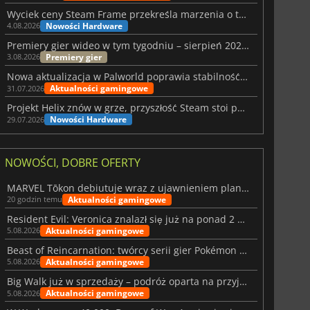
Wyciek ceny Steam Frame przekreśla marzenia o tanim zestawie VR
Nowości Hardware
4.08.2026
Premiery gier wideo w tym tygodniu – sierpień 2026 r. (32. tydzień)
Premiery gier
3.08.2026
Nowa aktualizacja w Palworld poprawia stabilność Sunreach i walk z bossami
Aktualności gamingowe
31.07.2026
Projekt Helix znów w grze, przyszłość Steam stoi pod znakiem zapytania
Nowości Hardware
29.07.2026
NOWOŚCI, DOBRE OFERTY
MARVEL Tōkon debiutuje wraz z ujawnieniem planu rozwoju na pierwszy rok
Aktualności gamingowe
20 godzin temu
Resident Evil: Veronica znalazł się już na ponad 2 milionach list życzeń
Aktualności gamingowe
5.08.2026
Beast of Reincarnation: twórcy serii gier Pokémon wkraczają na nową ścieżkę
Aktualności gamingowe
5.08.2026
Big Walk już w sprzedaży – podróż oparta na przyjaźni
Aktualności gamingowe
5.08.2026