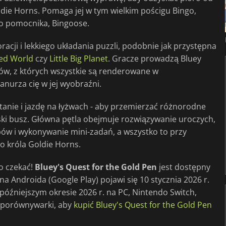
die Horns. Pomaga jej w tym wielkim pościgu Bingo,
go pomocnika, Bingoose.
cji i lekkiego układania puzzli, podobnie jak przystępna
ted World
czy
Little Big Planet
. Gracze prowadzą Bluey
ów, z których wszystkie są renderowane w
anurza cię w jej wyobraźni.
tanie i jazdę na łyżwach - aby przemierzać różnorodne
ski busz. Główna pętla obejmuje rozwiązywanie uroczych,
ów i wykonywanie mini-zadań, a wszystko to przy
o króla Goldie Horns.
o czekać!
Bluey's Quest for the Gold Pen
jest dostępny
 na Androida (Google Play) pojawi się 10 stycznia 2026 r.
óźniejszym okresie 2026 r. na PC, Nintendo Switch,
ej porównywarki, aby
kupić Bluey's Quest for the Gold Pen