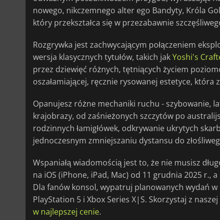
nowego, nikczemnego alter ego Bandyty, Króla Gol
który przekształca się w przezabawnie szczęśliwe
Rozgrywka jest zachwycającym połączeniem eksplora
wersja klasycznych tytułów, takich jak
Yoshi's Craf
przez dziewięć różnych, tętniących życiem poziom
oszałamiającej, ręcznie rysowanej estetyce, która z
Opanujesz różne mechaniki ruchu - szybowanie, la
krajobrazy, od zaśnieżonych szczytów po australij
rodzinnych łamigłówek, odkrywanie ukrytych skarb
jednoczesnym zmniejszaniu dystansu do złośliweg
Wspaniałą wiadomością jest to, że nie musisz dług
na iOS (iPhone, iPad, Mac) od 11 grudnia 2025 r., a
Dla fanów konsol, wypatruj planowanych wydań w p
PlayStation 5 i Xbox Series X|S. Skorzystaj z nasz
w najlepszej cenie
.