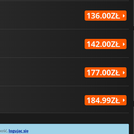
136.00ZŁ
142.00ZŁ
177.00ZŁ
184.99ZŁ
mość,
logując się