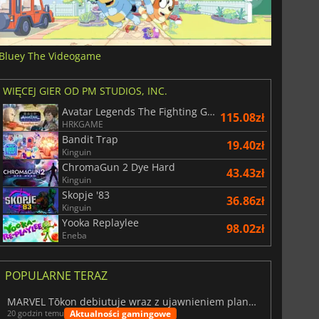
Bluey The Videogame
WIĘCEJ GIER OD PM STUDIOS, INC.
Avatar Legends The Fighting Game
115.08zł
HRKGAME
Bandit Trap
19.40zł
Kinguin
ChromaGun 2 Dye Hard
43.43zł
Kinguin
Skopje '83
36.86zł
Kinguin
Yooka Replaylee
98.02zł
Eneba
POPULARNE TERAZ
MARVEL Tōkon debiutuje wraz z ujawnieniem planu rozwoju na pierwszy rok
Aktualności gamingowe
20 godzin temu