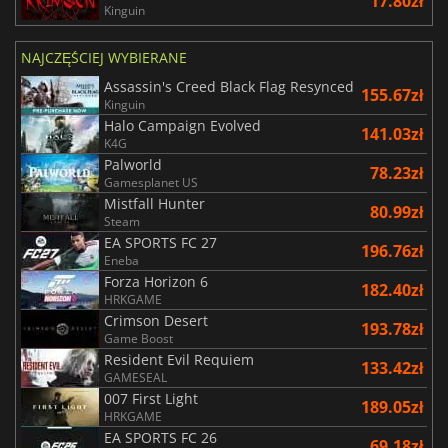
17.80zł
Kinguin
NAJCZĘŚCIEJ WYBIERANE
Assassin's Creed Black Flag Resynced
155.67zł
Kinguin
Halo Campaign Evolved
141.03zł
K4G
Palworld
78.23zł
Gamesplanet US
Mistfall Hunter
80.99zł
Steam
EA SPORTS FC 27
196.76zł
Eneba
Forza Horizon 6
182.40zł
HRKGAME
Crimson Desert
193.78zł
Game Boost
Resident Evil Requiem
133.42zł
GAMESEAL
007 First Light
189.05zł
HRKGAME
EA SPORTS FC 26
69.18zł