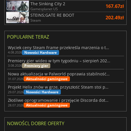
The Sinking City 2
167.67zł
Gamesplanet US
STEINS;GATE RE BOOT
202.49zł
Steam
POPULARNE TERAZ
Wyciek ceny Steam Frame przekreśla marzenia o tanim zestawie VR
Nowości Hardware
4.08.2026
Premiery gier wideo w tym tygodniu – sierpień 2026 r. (32. tydzień)
Premiery gier
3.08.2026
Nowa aktualizacja w Palworld poprawia stabilność Sunreach i walk z bossami
Aktualności gamingowe
31.07.2026
Projekt Helix znów w grze, przyszłość Steam stoi pod znakiem zapytania
Nowości Hardware
29.07.2026
Złośliwe oprogramowanie i przejęcie Discorda dotknęły Meccha Chameleon
Aktualności gamingowe
28.07.2026
NOWOŚCI, DOBRE OFERTY