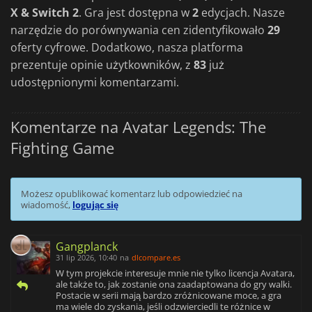
X & Switch 2
. Gra jest dostępna w
2
edycjach. Nasze
narzędzie do porównywania cen zidentyfikowało
29
oferty cyfrowe. Dodatkowo, nasza platforma
prezentuje opinie użytkowników, z
83
już
udostępnionymi komentarzami.
Komentarze na Avatar Legends: The
Fighting Game
Możesz opublikować komentarz lub odpowiedzieć na
wiadomość,
logując się
Gangplanck
31 lip 2026, 10:40
na
dlcompare.es
W tym projekcie interesuje mnie nie tylko licencja Avatara,
ale także to, jak zostanie ona zaadaptowana do gry walki.
Postacie w serii mają bardzo zróżnicowane moce, a gra
ma wiele do zyskania, jeśli odzwierciedli te różnice w