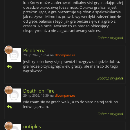
lub Korry może zaoferować unikalny styl gry, nadając całej
obsadzie prawdziwą tożsamość. Oprawa graficzna jest
przekonująca, a gra prezentuje się równie spektakularnie,
jak na żywo. Mimo to, prawdziwy werdykt zależeć będzie
od głębi, balansu i tego, jak gra będzie się w nią grało z
czasem. Na razie uważam to za bardzo obiecujący
eksperyment, a nie za gwarantowany sukces.
Zobacz oryginał
Picoberna
29 lip 2026, 18:54
na
dlcompare.es
Jeśli tryb sieciowy się sprawdzi i rozgrywka będzie dobra,
gra może przyciągnąć wielu graczy, ale mam co do tego
wątpliwości.
Zobacz oryginał
Death_on_Fire
29 lip 2026, 16:39
na
dlcompare.es
Nie znam się na grach walki, a co dopiero na tej serii, bo
ledwo ją znam.
Zobacz oryginał
notiples