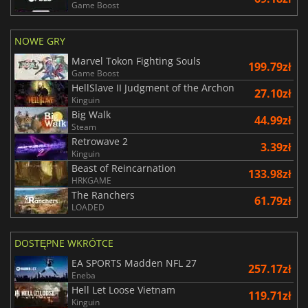
Game Boost
NOWE GRY
Marvel Tokon Fighting Souls
199.79zł
Game Boost
HellSlave II Judgment of the Archon
27.10zł
Kinguin
Big Walk
44.99zł
Steam
Retrowave 2
3.39zł
Kinguin
Beast of Reincarnation
133.98zł
HRKGAME
The Ranchers
61.79zł
LOADED
DOSTĘPNE WKRÓTCE
EA SPORTS Madden NFL 27
257.17zł
Eneba
Hell Let Loose Vietnam
119.71zł
Kinguin