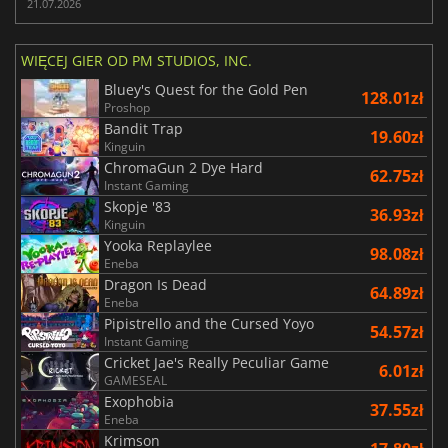
21.07.2026
WIĘCEJ GIER OD PM STUDIOS, INC.
Bluey's Quest for the Gold Pen
128.01zł
Proshop
Bandit Trap
19.60zł
Kinguin
ChromaGun 2 Dye Hard
62.75zł
Instant Gaming
Skopje '83
36.93zł
Kinguin
Yooka Replaylee
98.08zł
Eneba
Dragon Is Dead
64.89zł
Eneba
Pipistrello and the Cursed Yoyo
54.57zł
Instant Gaming
Cricket Jae's Really Peculiar Game
6.01zł
GAMESEAL
Exophobia
37.55zł
Eneba
Krimson