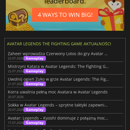
leaderboard.
4 WAYS TO WIN BIG!
AVATAR LEGENDS THE FIGHTING GAME AKTUALNOŚCI
Zaheer wprowadza Czerwony Lotos do gry Avatar Legends
Gameplay
22.07.2026
Mistrzyni Katara w Avatar Legends: The Fighting Game
Gameplay
22.07.2026
Uwolnij ogień Zuko w grze Avatar Legends: The Fighting Game
Gameplay
21.07.2026
Korra uwalnia pełną moc Avatara w Avatar Legends
20.07.2026
Sokka w Avatar Legends – sprytne taktyki zapewniają zwycięstwo w walce
Gameplay
20.07.2026
Avatar: Legends – Kyoshi dominuje z potężną mocą, która wstrząsa ziemią
Gameplay
17.07.2026