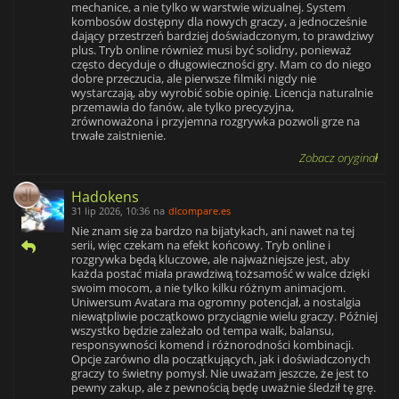
mechanice, a nie tylko w warstwie wizualnej. System
kombosów dostępny dla nowych graczy, a jednocześnie
dający przestrzeń bardziej doświadczonym, to prawdziwy
plus. Tryb online również musi być solidny, ponieważ
często decyduje o długowieczności gry. Mam co do niego
dobre przeczucia, ale pierwsze filmiki nigdy nie
wystarczają, aby wyrobić sobie opinię. Licencja naturalnie
przemawia do fanów, ale tylko precyzyjna,
zrównoważona i przyjemna rozgrywka pozwoli grze na
trwałe zaistnienie.
Zobacz oryginał
Hadokens
31 lip 2026, 10:36
na
dlcompare.es
Nie znam się za bardzo na bijatykach, ani nawet na tej
serii, więc czekam na efekt końcowy. Tryb online i
rozgrywka będą kluczowe, ale najważniejsze jest, aby
każda postać miała prawdziwą tożsamość w walce dzięki
swoim mocom, a nie tylko kilku różnym animacjom.
Uniwersum Avatara ma ogromny potencjał, a nostalgia
niewątpliwie początkowo przyciągnie wielu graczy. Później
wszystko będzie zależało od tempa walk, balansu,
responsywności komend i różnorodności kombinacji.
Opcje zarówno dla początkujących, jak i doświadczonych
graczy to świetny pomysł. Nie uważam jeszcze, że jest to
pewny zakup, ale z pewnością będę uważnie śledził tę grę.