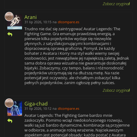
Zobacz oryginał
Arani
31 lip 2026, 10:15
na
dlcompare.es
Trudno nie dać się zaintrygować Avatar Legends: The
Fighting Game. Gra emanuje prawdziwą energią, a
pierwsze kilka pojedynków wydaje się niezwykle
płynnych, z satysfakcjonującymi kombinacjami i
dopracowaną oprawą graficzną. Pomysł, że każdy
bohater z Avatara i Korry ma styl walki wierny swojej
osobowości, jest niewątpliwie jej największą zaletą. Jednak
sama dobra oprawa wizualna nie gwarantuje doskonałej
bijatyki. Zobaczymy, czy tempo, balans i różnorodność
pojedynków utrzymają się na dłuższą metę. Na razie
potencjał jest oczywisty, ale chciałbym zobaczyć kilka
pełnych pojedynków, zanim ogłoszę pełny sukces.
Zobacz oryginał
Giga-chad
31 lip 2026, 10:12
na
dlcompare.es
Avatar Legends: The Fighting Game bardzo mnie
zaskoczyło. Pomimo wciąż niedokończonego rozwoju,
walki są już bardzo dynamiczne, kombinacje są przyjemne
w odbiorze, a animacje robią wrażenie. Najciekawszym
aspektem jest potencjał obsady: każda postać z Avatara