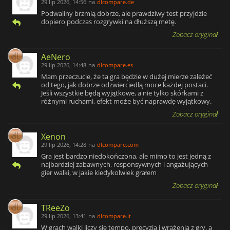
29 lip 2026, 14:56
na
dlcompare.de
Podwaliny brzmią dobrze, ale prawdziwy test przyjdzie
dopiero podczas rozgrywki na dłuższą metę.
Zobacz oryginał
AeNero
29 lip 2026, 14:48
na
dlcompare.es
Mam przeczucie, że ta gra będzie w dużej mierze zależeć
od tego, jak dobrze odzwierciedlą moce każdej postaci.
Jeśli wszystkie będą wyjątkowe, a nie tylko skórkami z
różnymi ruchami, efekt może być naprawdę wyjątkowy.
Zobacz oryginał
Xenon
29 lip 2026, 14:28
na
dlcompare.com
Gra jest bardzo niedokończona, ale mimo to jest jedną z
najbardziej zabawnych, responsywnych i angażujących
gier walki, w jakie kiedykolwiek grałem
Zobacz oryginał
TReeZo
29 lip 2026, 13:41
na
dlcompare.it
W grach walki liczy się tempo, precyzja i wrażenia z gry, a