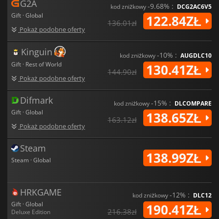
G2A
-9.68% :
kod zniżkowy
DCG2AC6V5
Gift · Global
122.84ZŁ
136.01zł
Pokaż podobne oferty
Kinguin
-10% :
kod zniżkowy
AUGDLC10
Gift · Rest of World
130.41ZŁ
144.90zł
Pokaż podobne oferty
Difmark
-15% :
kod zniżkowy
DLCOMPARE
Gift · Global
138.65ZŁ
163.12zł
Pokaż podobne oferty
Steam
138.99ZŁ
Steam · Global
HRKGAME
-12% :
kod zniżkowy
DLC12
Gift · Global
190.41ZŁ
216.38zł
Deluxe Edition