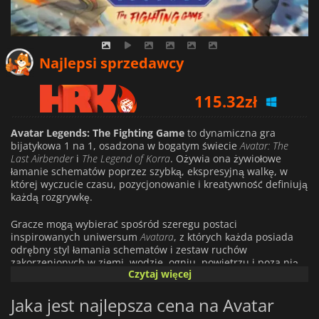
130.41
zł
Najlepsi sprzedawcy
115.32
zł
122.84
zł
Avatar Legends: The Fighting Game
to dynamiczna gra
bijatykowa 1 na 1, osadzona w bogatym świecie
Avatar: The
Last Airbender
i
The Legend of Korra
. Ożywia ona żywiołowe
łamanie schematów poprzez szybką, ekspresyjną walkę, w
której wyczucie czasu, pozycjonowanie i kreatywność definiują
każdą rozgrywkę.
Gracze mogą wybierać spośród szeregu postaci
inspirowanych uniwersum
Avatara
, z których każda posiada
odrębny styl łamania schematów i zestaw ruchów
zakorzenionych w ziemi, wodzie, ogniu, powietrzu i poza nią.
Czytaj więcej
Każdy wojownik gra się inaczej, zachęcając do
eksperymentowania i nagradzając mistrzostwo zamiast
Jaka jest najlepsza cena na Avatar
powtarzalności.