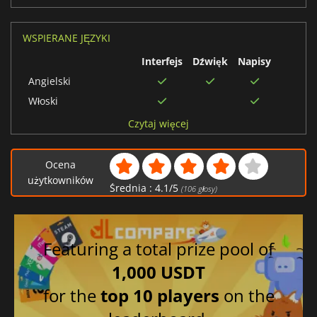
WSPIERANE JĘZYKI
Interfejs
Dźwięk
Napisy
Angielski
Włoski
Hiszpański
Czytaj więcej
Brazylijski portugalski
Francuski
Ocena
użytkowników
Niemiecki
Średnia :
4.1
/
5
(
106
głosy)
Featuring a total prize pool of
1,000 USDT
for the
top 10 players
on the