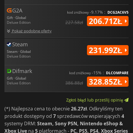
G2A
-9.17% :
kod zniżkowy
DCG2AC6V5
Gift · Global
206.71ZŁ
227.58zł
Deluxe Edition
Pokaż podobne oferty
Steam
231.99ZŁ
Steam · Global
Deluxe Edition
Difmark
-15% :
kod zniżkowy
DLCOMPARE
Gift · Global
328.85ZŁ
386.88zł
Deluxe Edition
Zgłoś błąd lub prześlij opinię
(*) Najlepsza cena to obecnie
26.27zł
. Odkryliśmy ten
produkt dostępny od
7
sprzedawców wspierających
4
systemy DRM:
Steam, Sony PSN, Nintendo eShop &
Xbox Live
na
5
platformach -
PC, PS5, PS4, Xbox Series