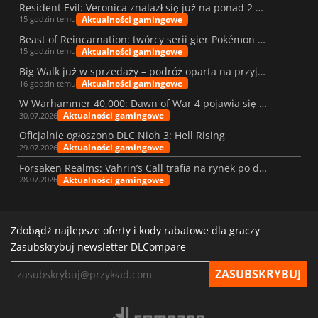
Resident Evil: Veronica znalazł się już na ponad 2 milionach list życzeń
Aktualności gamingowe
15 godzin temu
Beast of Reincarnation: twórcy serii gier Pokémon wkraczają na nową ścieżkę
Aktualności gamingowe
15 godzin temu
Big Walk już w sprzedaży – podróż oparta na przyjaźni
Aktualności gamingowe
16 godzin temu
W Warhammer 40,000: Dawn of War 4 pojawia się frakcja Nekronów
Aktualności gamingowe
30.07.2026
Oficjalnie ogłoszono DLC Nioh 3: Hell Rising
Aktualności gamingowe
29.07.2026
Forsaken Realms: Vahrin’s Call trafia na rynek po dziesięciu latach prac
Aktualności gamingowe
28.07.2026
Zdobądź najlepsze oferty i kody rabatowe dla graczy
Zasubskrybuj newsletter DLCompare