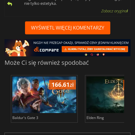
nie tylko estetyka.
Zobacz oryginał
WYŚWIETL WIĘCEJ KOMENTARZY
Może Ci się również spodobać
166.61
zł
175
Baldur's Gate 3
Elden Ring