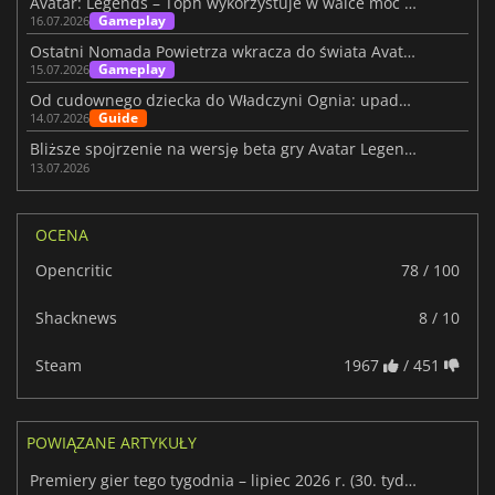
Avatar: Legends – Toph wykorzystuje w walce moc magii ziemi
Gameplay
16.07.2026
Ostatni Nomada Powietrza wkracza do świata Avatar: Legends
Gameplay
15.07.2026
Od cudownego dziecka do Władczyni Ognia: upadek Azuli w Avatar: Legends
Guide
14.07.2026
Bliższe spojrzenie na wersję beta gry Avatar Legends: The Fighting Game
13.07.2026
OCENA
Opencritic
78 / 100
Shacknews
8 / 10
Steam
1967
/ 451
POWIĄZANE ARTYKUŁY
Premiery gier tego tygodnia – lipiec 2026 r. (30. tydzień)