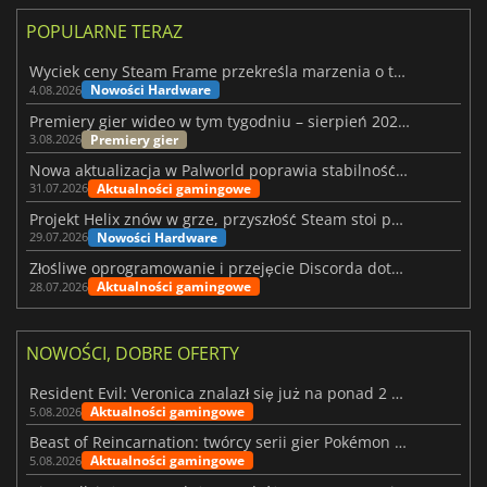
POPULARNE TERAZ
Wyciek ceny Steam Frame przekreśla marzenia o tanim zestawie VR
Nowości Hardware
4.08.2026
Premiery gier wideo w tym tygodniu – sierpień 2026 r. (32. tydzień)
Premiery gier
3.08.2026
Nowa aktualizacja w Palworld poprawia stabilność Sunreach i walk z bossami
Aktualności gamingowe
31.07.2026
Projekt Helix znów w grze, przyszłość Steam stoi pod znakiem zapytania
Nowości Hardware
29.07.2026
Złośliwe oprogramowanie i przejęcie Discorda dotknęły Meccha Chameleon
Aktualności gamingowe
28.07.2026
NOWOŚCI, DOBRE OFERTY
Resident Evil: Veronica znalazł się już na ponad 2 milionach list życzeń
Aktualności gamingowe
5.08.2026
Beast of Reincarnation: twórcy serii gier Pokémon wkraczają na nową ścieżkę
Aktualności gamingowe
5.08.2026