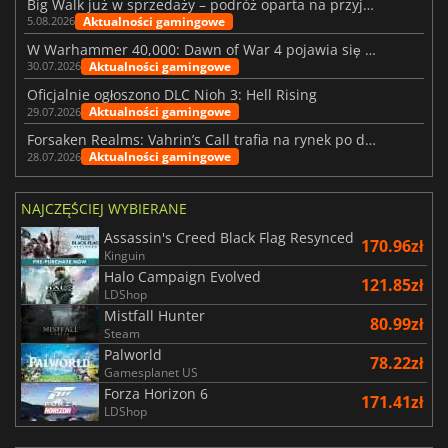
Big Walk już w sprzedaży – podróż oparta na przyjaźni
Aktualności gamingowe
5.08.2026
W Warhammer 40,000: Dawn of War 4 pojawia się frakcja Nekronów
Aktualności gamingowe
30.07.2026
Oficjalnie ogłoszono DLC Nioh 3: Hell Rising
Aktualności gamingowe
29.07.2026
Forsaken Realms: Vahrin’s Call trafia na rynek po dziesięciu latach prac
Aktualności gamingowe
28.07.2026
NAJCZĘŚCIEJ WYBIERANE
Assassin's Creed Black Flag Resynced
170.96zł
Kinguin
Halo Campaign Evolved
121.85zł
LDShop
Mistfall Hunter
80.99zł
Steam
Palworld
78.22zł
Gamesplanet US
Forza Horizon 6
171.41zł
LDShop