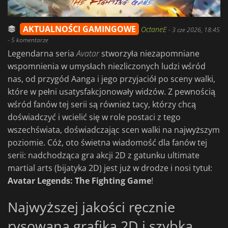
AKTUALNOŚCI GAMINGOWE
OctaneE
-
3 cze 2026, 18:45
- 5 komentarze
Legendarna seria
Avatar
stworzyła niezapomniane
wspomnienia w umysłach niezliczonych ludzi wśród
nas, od przygód Aanga i jego przyjaciół po sceny walki,
które w pełni usatysfakcjonowały widzów. Z pewnością
wśród fanów tej serii są również tacy, którzy chcą
doświadczyć i wcielić się w role postaci z tego
wszechświata, doświadczając scen walki na najwyższym
poziomie. Cóż, oto świetna wiadomość dla fanów tej
serii: nadchodząca gra akcji 2D z gatunku ultimate
martial arts (bijatyka 2D) jest już w drodze i nosi tytuł:
Avatar Legends: The Fighting Game
!
Najwyższej jakości ręcznie
rysowana grafika 2D i szybka