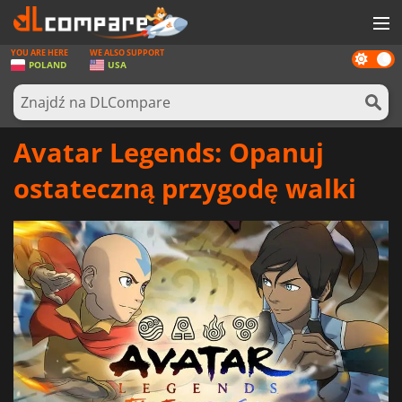
YOU ARE HERE
WE ALSO SUPPORT
Dark
GRY
POLAND
USA
mode
KARTY DO GIER
OPROGRAMOWANIE
Avatar Legends: Opanuj
REWARDS
ostateczną przygodę walki
SPRZĘT KOMPUTEROWY
AKTUALNOŚCI
ZALOGUJ SIĘ LUB ZAREJESTRUJ