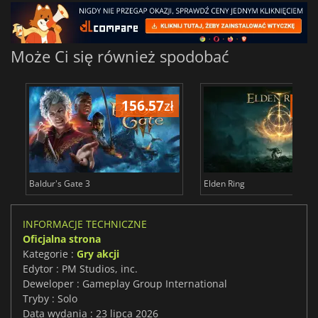
Może Ci się również spodobać
156.57
zł
175
Baldur's Gate 3
Elden Ring
INFORMACJE TECHNICZNE
Oficjalna strona
Kategorie :
Gry akcji
Edytor : PM Studios, inc.
Deweloper : Gameplay Group International
Tryby : Solo
Data wydania : 23 lipca 2026