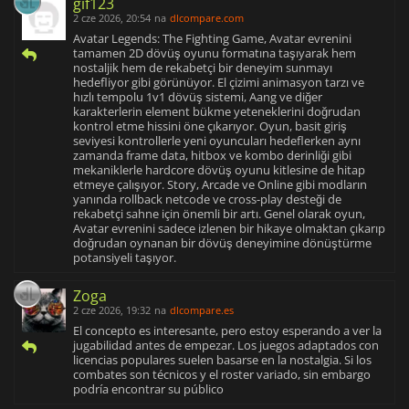
gif123
2 cze 2026, 20:54
na
dlcompare.com
Avatar Legends: The Fighting Game, Avatar evrenini
tamamen 2D dövüş oyunu formatına taşıyarak hem
nostaljik hem de rekabetçi bir deneyim sunmayı
hedefliyor gibi görünüyor. El çizimi animasyon tarzı ve
hızlı tempolu 1v1 dövüş sistemi, Aang ve diğer
karakterlerin element bükme yeteneklerini doğrudan
kontrol etme hissini öne çıkarıyor. Oyun, basit giriş
seviyesi kontrollerle yeni oyuncuları hedeflerken aynı
zamanda frame data, hitbox ve kombo derinliği gibi
mekaniklerle hardcore dövüş oyunu kitlesine de hitap
etmeye çalışıyor. Story, Arcade ve Online gibi modların
yanında rollback netcode ve cross-play desteği de
rekabetçi sahne için önemli bir artı. Genel olarak oyun,
Avatar evrenini sadece izlenen bir hikaye olmaktan çıkarıp
doğrudan oynanan bir dövüş deneyimine dönüştürme
potansiyeli taşıyor.
Zoga
2 cze 2026, 19:32
na
dlcompare.es
El concepto es interesante, pero estoy esperando a ver la
jugabilidad antes de empezar. Los juegos adaptados con
licencias populares suelen basarse en la nostalgia. Si los
combates son técnicos y el roster variado, sin embargo
podría encontrar su público