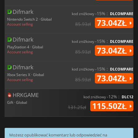
Difmark
-15% :
kod zniżkowy
DLCOMPARE
Nintendo Switch 2 · Global
73.04ZŁ
85.93zł
Account selling
Difmark
-15% :
kod zniżkowy
DLCOMPARE
PlayStation 4 · Global
73.04ZŁ
85.93zł
Account selling
Difmark
-15% :
kod zniżkowy
DLCOMPARE
Xbox Series X · Global
73.04ZŁ
85.93zł
Account selling
HRKGAME
-12% :
kod zniżkowy
DLC12
Gift · Global
115.50ZŁ
131.25zł
Możesz opublikować komentarz lub odpowiedzieć na