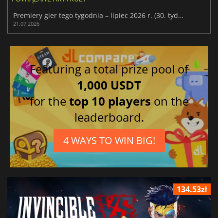
Premiery gier tego tygodnia – lipiec 2026 r. (30. tydzień)
21.07.2026
Featuring a total prize pool of
1,000 USDT
for the
top 10 players
on the
leaderboard.
4 WAYS TO WIN BIG!
134.53zł