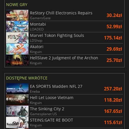
NOWE GRY
ReStory Chill Electronics Repairs
30.24zł
GamersGate
Montabi
52.99zł
LOADED
Marvel Tokon Fighting Souls
175.14zł
LDShop
Akatori
29.69zł
Kinguin
HellSlave 2 Judgment of the Archon
25.70zł
Kinguin
DOSTĘPNE WKRÓTCE
EA SPORTS Madden NFL 27
257.20zł
Eneba
Hell Let Loose Vietnam
118.20zł
Kinguin
The Sinking City 2
167.65zł
Gamesplanet US
STEINS;GATE RE BOOT
115.61zł
Kinguin