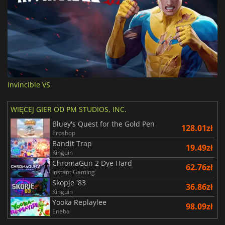
Invincible VS
WIĘCEJ GIER OD PM STUDIOS, INC.
Bluey's Quest for the Gold Pen
128.01zł
Proshop
Bandit Trap
19.49zł
Kinguin
ChromaGun 2 Dye Hard
62.76zł
Instant Gaming
Skopje '83
36.86zł
Kinguin
Yooka Replaylee
98.09zł
Eneba