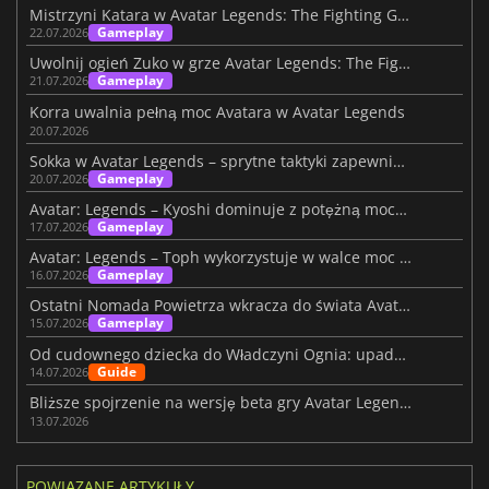
Mistrzyni Katara w Avatar Legends: The Fighting Game
Gameplay
22.07.2026
Uwolnij ogień Zuko w grze Avatar Legends: The Fighting Game
Gameplay
21.07.2026
Korra uwalnia pełną moc Avatara w Avatar Legends
20.07.2026
Sokka w Avatar Legends – sprytne taktyki zapewniają zwycięstwo w walce
Gameplay
20.07.2026
Avatar: Legends – Kyoshi dominuje z potężną mocą, która wstrząsa ziemią
Gameplay
17.07.2026
Avatar: Legends – Toph wykorzystuje w walce moc magii ziemi
Gameplay
16.07.2026
Ostatni Nomada Powietrza wkracza do świata Avatar: Legends
Gameplay
15.07.2026
Od cudownego dziecka do Władczyni Ognia: upadek Azuli w Avatar: Legends
Guide
14.07.2026
Bliższe spojrzenie na wersję beta gry Avatar Legends: The Fighting Game
13.07.2026
POWIĄZANE ARTYKUŁY