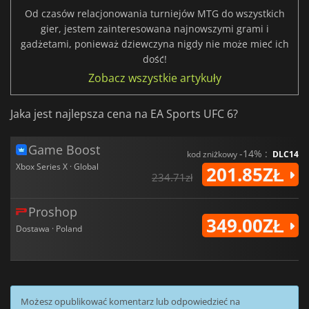
Od czasów relacjonowania turniejów MTG do wszystkich
gier, jestem zainteresowana najnowszymi grami i
gadżetami, ponieważ dziewczyna nigdy nie może mieć ich
dość!
Zobacz wszystkie artykuły
Jaka jest najlepsza cena na EA Sports UFC 6?
Game Boost
-14% :
kod zniżkowy
DLC14
Xbox Series X · Global
201.85ZŁ
234.71zł
Proshop
349.00ZŁ
Dostawa · Poland
Możesz opublikować komentarz lub odpowiedzieć na