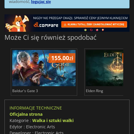
wiadomość,
logując się
Może Ci się również spodobać
155.00
zł
175
Baldur's Gate 3
Elden Ring
INFORMACJE TECHNICZNE
Oficjalna strona
Kategorie :
Walka i sztuki walki
Edytor : Electronic Arts
Deweloper : Electronic Arts