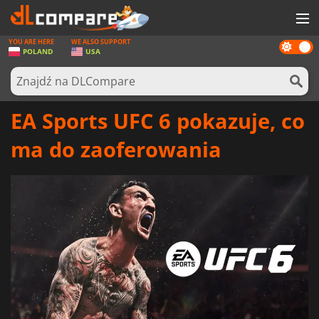
YOU ARE HERE
WE ALSO SUPPORT
Dark
GRY
POLAND
USA
mode
KARTY DO GIER
OPROGRAMOWANIE
EA Sports UFC 6 pokazuje, co
REWARDS
ma do zaoferowania
SPRZĘT KOMPUTEROWY
AKTUALNOŚCI
ZALOGUJ SIĘ LUB ZAREJESTRUJ