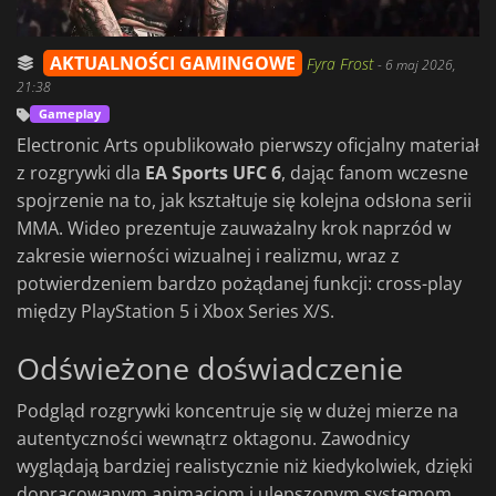
AKTUALNOŚCI GAMINGOWE
Fyra Frost
-
6 maj 2026,
21:38
Gameplay
Electronic Arts opublikowało pierwszy oficjalny materiał
z rozgrywki dla
EA Sports UFC 6
, dając fanom wczesne
spojrzenie na to, jak kształtuje się kolejna odsłona serii
MMA. Wideo prezentuje zauważalny krok naprzód w
zakresie wierności wizualnej i realizmu, wraz z
potwierdzeniem bardzo pożądanej funkcji: cross-play
między PlayStation 5 i Xbox Series X/S.
Odświeżone doświadczenie
Podgląd rozgrywki koncentruje się w dużej mierze na
autentyczności wewnątrz oktagonu. Zawodnicy
wyglądają bardziej realistycznie niż kiedykolwiek, dzięki
dopracowanym animacjom i ulepszonym systemom