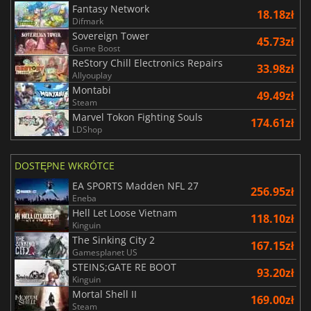
Fantasy Network
18.18zł
Difmark
Sovereign Tower
45.73zł
Game Boost
ReStory Chill Electronics Repairs
33.98zł
Allyouplay
Montabi
49.49zł
Steam
Marvel Tokon Fighting Souls
174.61zł
LDShop
DOSTĘPNE WKRÓTCE
EA SPORTS Madden NFL 27
256.95zł
Eneba
Hell Let Loose Vietnam
118.10zł
Kinguin
The Sinking City 2
167.15zł
Gamesplanet US
STEINS;GATE RE BOOT
93.20zł
Kinguin
Mortal Shell II
169.00zł
Steam