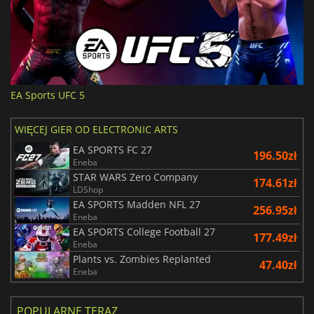
EA Sports UFC 5
WIĘCEJ GIER OD ELECTRONIC ARTS
EA SPORTS FC 27
196.50zł
Eneba
STAR WARS Zero Company
174.61zł
LDShop
EA SPORTS Madden NFL 27
256.95zł
Eneba
EA SPORTS College Football 27
177.49zł
Eneba
Plants vs. Zombies Replanted
47.40zł
Eneba
POPULARNE TERAZ