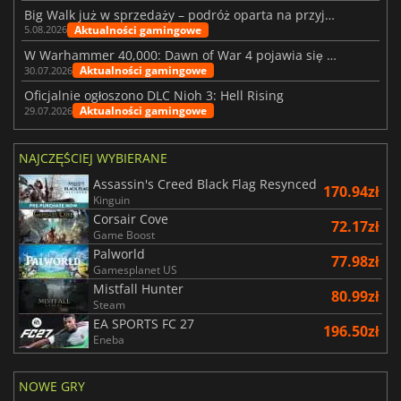
Big Walk już w sprzedaży – podróż oparta na przyjaźni
Aktualności gamingowe
5.08.2026
W Warhammer 40,000: Dawn of War 4 pojawia się frakcja Nekronów
Aktualności gamingowe
30.07.2026
Oficjalnie ogłoszono DLC Nioh 3: Hell Rising
Aktualności gamingowe
29.07.2026
NAJCZĘŚCIEJ WYBIERANE
Assassin's Creed Black Flag Resynced
170.94zł
Kinguin
Corsair Cove
72.17zł
Game Boost
Palworld
77.98zł
Gamesplanet US
Mistfall Hunter
80.99zł
Steam
EA SPORTS FC 27
196.50zł
Eneba
NOWE GRY