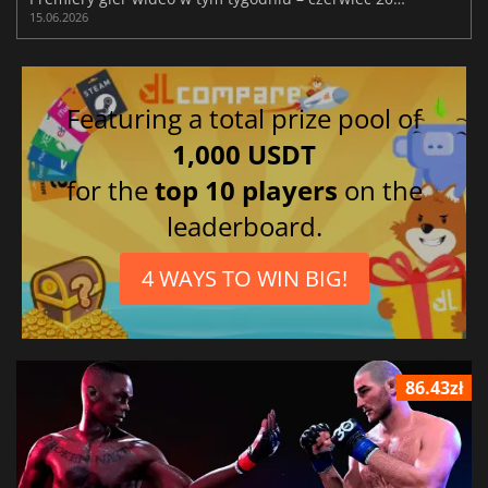
15.06.2026
Featuring a total prize pool of
1,000 USDT
for the
top 10 players
on the
leaderboard.
4 WAYS TO WIN BIG!
86.43zł