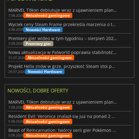
MARVEL Tōkon debiutuje wraz z ujawnieniem planu rozwoju na pierwszy rok
Aktualności gamingowe
7.08.2026
Wyciek ceny Steam Frame przekreśla marzenia o tanim zestawie VR
Nowości Hardware
4.08.2026
Premiery gier wideo w tym tygodniu – sierpień 2026 r. (32. tydzień)
Premiery gier
3.08.2026
Nowa aktualizacja w Palworld poprawia stabilność Sunreach i walk z bossami
Aktualności gamingowe
31.07.2026
Projekt Helix znów w grze, przyszłość Steam stoi pod znakiem zapytania
Nowości Hardware
29.07.2026
NOWOŚCI, DOBRE OFERTY
MARVEL Tōkon debiutuje wraz z ujawnieniem planu rozwoju na pierwszy rok
Aktualności gamingowe
7.08.2026
Resident Evil: Veronica znalazł się już na ponad 2 milionach list życzeń
Aktualności gamingowe
5.08.2026
Beast of Reincarnation: twórcy serii gier Pokémon wkraczają na nową ścieżkę
Aktualności gamingowe
5.08.2026