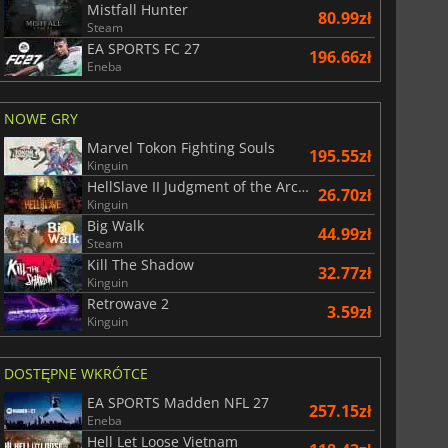
Mistfall Hunter
80.99zł
Steam
EA SPORTS FC 27
196.66zł
Eneba
NOWE GRY
Marvel Tokon Fighting Souls
195.55zł
Kinguin
HellSlave II Judgment of the Archon
26.70zł
Kinguin
Big Walk
44.99zł
Steam
Kill The Shadow
32.77zł
Kinguin
Retrowave 2
3.59zł
Kinguin
DOSTĘPNE WKRÓTCE
EA SPORTS Madden NFL 27
257.15zł
Eneba
Hell Let Loose Vietnam