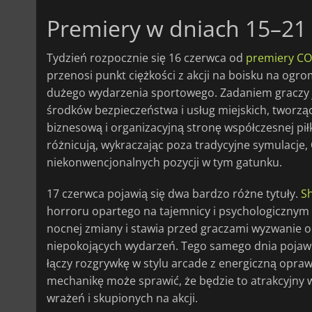
Premiery w dniach 15–21
Tydzień rozpocznie się 16 czerwca od
premiery CO
przenosi punkt ciężkości z akcji na boisku na og
dużego wydarzenia sportowego. Zadaniem graczy je
środków bezpieczeństwa i usług miejskich, tworzą
biznesową i organizacyjną stronę współczesnej piłk
różnicują, wykraczając poza tradycyjne symulacje,
niekonwencjonalnych pozycji w tym gatunku.
17 czerwca pojawią się dwa bardzo różne tytuły.
Sh
horroru opartego na tajemnicy i psychologicznym s
nocnej zmiany i stawia przed graczami wyzwanie odk
niepokojących wydarzeń. Tego samego dnia pojawi
łączy rozgrywkę w stylu arcade z energiczną opraw
mechanikę może sprawić, że będzie to atrakcyjny 
wrażeń i skupionych na akcji.