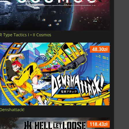
R Type Tactics I • II Cosmos
48.30zł
Denshattack!
118.43zł