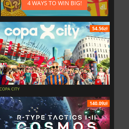
4 WAYS TO WIN BIG!
54.56zł
COPA CITY
140.09zł