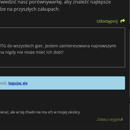
dwiedzić nasz porównywarkę, aby znaleźć najlepsze
ądze na przyszłych zakupach.
Udostępnij
TG do wszystkich gier, jestem zainteresowana najnowszymi
na nigdy nie może mieć ich dość!
mość,
logując się
ać, ale w tej chwili nie ma ich w mojej okolicy
Zobacz oryginał