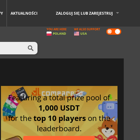
WY
AKTUALNOŚCI
ZALOGUJ SIĘ LUB ZAREJESTRUJ
YOU ARE HERE
WE ALSO SUPPORT
Dark
POLAND
USA
mode
Featuring a total prize pool of
1,000 USDT
for the
top 10 players
on the
leaderboard.