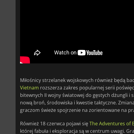
Miłośnicy strzelanek wojskowych również będą b
Vietnam
rozszerza zakres popularnej serii poświęc
bitewnych II wojny światowej do gęstych dżungli 
nową broń, środowiska i kwestie taktyczne. Zmiana 
graczom świeże spojrzenie na zorientowane na pr
Również 18 czerwca pojawi się
The Adventures of E
której fabuła i eksploracja są w centrum uwagi. G