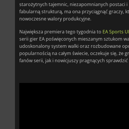
starożytnych tajemnic, niezapomnianych postaci i 
fabularną strukturą, ma ona przyciągnąć graczy, 
nowoczesne walory produkcyjne.
Największa premiera tego tygodnia to
EA Sports U
serii gier EA poświęconych mieszanym sztukom wa
udoskonalony system walki oraz rozbudowane opcje
popularnością na całym świecie, oczekuje się, że g
fanów serii, jak i nowicjuszy pragnących sprawdzi