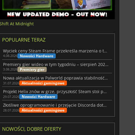
Shift At Midnight
POPULARNE TERAZ
Wyciek ceny Steam Frame przekreśla marzenia o tanim zestawie VR
Nowości Hardware
4.08.2026
Premiery gier wideo w tym tygodniu – sierpień 2026 r. (32. tydzień)
Premiery gier
3.08.2026
Nowa aktualizacja w Palworld poprawia stabilność Sunreach i walk z bossami
Aktualności gamingowe
31.07.2026
Projekt Helix znów w grze, przyszłość Steam stoi pod znakiem zapytania
Nowości Hardware
29.07.2026
Złośliwe oprogramowanie i przejęcie Discorda dotknęły Meccha Chameleon
Aktualności gamingowe
28.07.2026
NOWOŚCI, DOBRE OFERTY