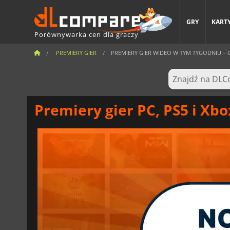
GRY
KARTY
Porównywarka cen dla graczy
PREMIERY GIER
PREMIERY GIER WIDEO W TYM TYGODNIU – CZ
Premiery gier PC, PS5 i Xbo