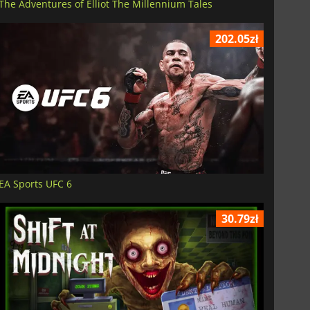
The Adventures of Elliot The Millennium Tales
202.05zł
EA Sports UFC 6
30.79zł