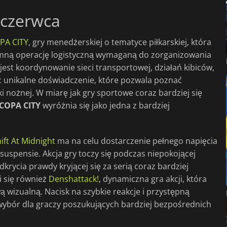
 czerwca
PA CITY
, gry menedżerskiej o tematyce piłkarskiej, która
romną operację logistyczną wymaganą do zorganizowania
st koordynowanie sieci transportowej, działań kibiców,
c unikalne doświadczenie, które pozwala poznać
i nożnej. W miarę jak gry sportowe coraz bardziej się
COPA CITY
wyróżnia się jako jedna z bardziej
ift At Midnight
ma na celu dostarczenie pełnego napięcia
uspensie. Akcja gry toczy się podczas niepokojącej
rycia prawdy kryjącej się za serią coraz bardziej
 się również
Denshattack!
, dynamiczna gra akcji, która
ą wizualną. Nacisk na szybkie reakcje i przystępną
wybór dla graczy poszukujących bardziej bezpośrednich