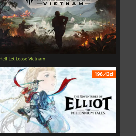
Hell Let Loose Vietnam
196.43zł