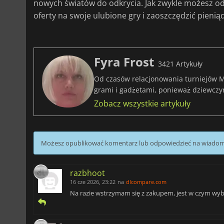
nowych światów do odkrycia. Jak zwykle możesz o
oferty na swoje ulubione gry i zaoszczędzić pieni
Fyra Frost
3421 Artykuły
Od czasów relacjonowania turniejów M
grami i gadżetami, ponieważ dziewczy
Zobacz wszystkie artykuły
Możesz opublikować komentarz lub odpowiedzieć na wiado
razbhoot
16 cze 2026, 23:22
na
dlcompare.com
Na razie wstrzymam się z zakupem, jest w czym wybier