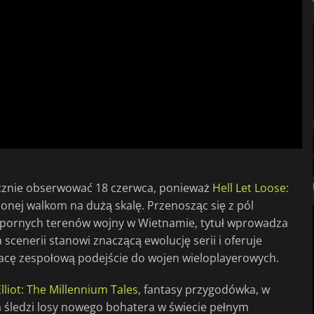
acznie obserwować 18 czerwca, ponieważ
Hell Let Loose:
onej walkom na dużą skalę. Przenosząc się z pól
i spornych terenów wojny w Wietnamie, tytuł wprowadza
scenerii stanowi znaczącą ewolucję serii i oferuje
acę zespołową podejście do wojen wieloplayerowych.
lliot: The Millennium Tales
, fantasy przygodówka, w
ra śledzi losy nowego bohatera w świecie pełnym