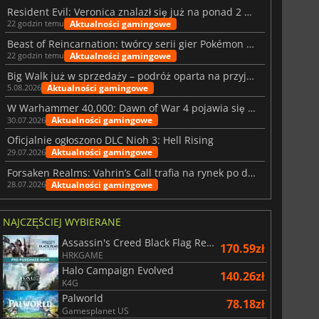
Resident Evil: Veronica znalazł się już na ponad 2 milionach list życzeń
Aktualności gamingowe
22 godzin temu
Beast of Reincarnation: twórcy serii gier Pokémon wkraczają na nową ścieżkę
Aktualności gamingowe
22 godzin temu
Big Walk już w sprzedaży – podróż oparta na przyjaźni
Aktualności gamingowe
5.08.2026
W Warhammer 40,000: Dawn of War 4 pojawia się frakcja Nekronów
Aktualności gamingowe
30.07.2026
Oficjalnie ogłoszono DLC Nioh 3: Hell Rising
Aktualności gamingowe
29.07.2026
Forsaken Realms: Vahrin’s Call trafia na rynek po dziesięciu latach prac
Aktualności gamingowe
28.07.2026
NAJCZĘŚCIEJ WYBIERANE
Assassin's Creed Black Flag Resynced
170.59zł
HRKGAME
Halo Campaign Evolved
140.26zł
K4G
Palworld
78.18zł
Gamesplanet US