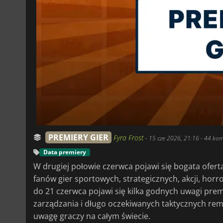
PREMIERY GIER
Fyra Frost
-
15 cze 2026, 21:16
- 44 kom
Data premiery
W drugiej połowie czerwca pojawi się bogata ofert
fanów gier sportowych, strategicznych, akcji, hor
do 21 czerwca pojawi się kilka godnych uwagi pre
zarządzania i długo oczekiwanych taktycznych rema
uwagę graczy na całym świecie.