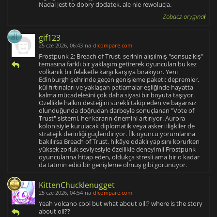
Nadal jest to dobry dodatek, ale nie rewolucja.
Zobacz oryginał
gif123
25 cze 2026, 06:43
na
dlcompare.com
Frostpunk 2: Breach of Trust, serinin alışılmış "sonsuz kış"
temasına farklı bir yaklaşım getirerek oyuncuları bu kez
volkanik bir felaketle karşı karşıya bırakıyor. Yeni
Edinburgh şehrinde geçen genişleme paketi; depremler,
kül fırtınaları ve yaklaşan patlamalar eşliğinde hayatta
kalma mücadelesini çok daha siyasi bir boyuta taşıyor.
Özellikle halkın desteğini sürekli takip eden ve başarısız
olunduğunda doğrudan darbeyle sonuçlanan "Vote of
Trust" sistemi, her kararın önemini artırıyor. Aurora
kolonisiyle kurulacak diplomatik veya askeri ilişkiler de
stratejik derinliği güçlendiriyor. İlk oyuncu yorumlarına
bakılırsa Breach of Trust, hikâye odaklı yapısını korurken
yüksek zorluk seviyesiyle özellikle deneyimli Frostpunk
oyuncularına hitap eden, oldukça stresli ama bir o kadar
da tatmin edici bir genişleme olmuş gibi görünüyor.
KittenChucklenugget
25 cze 2026, 04:54
na
dlcompare.com
Yeah volcano cool but what about oil!? where is the story
about oil??