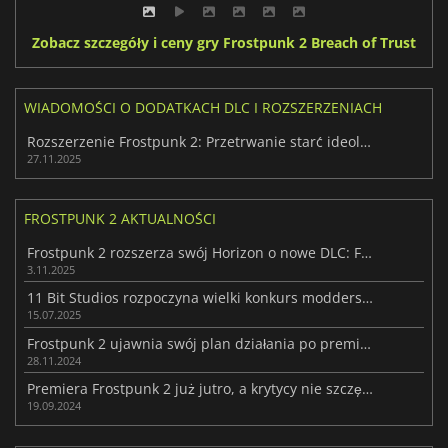
Zobacz szczegóły i ceny gry Frostpunk 2 Breach of Trust
WIADOMOŚCI O DODATKACH DLC I ROZSZERZENIACH
Rozszerzenie Frostpunk 2: Przetrwanie starć ideologicznych w Krainie Mrozu
27.11.2025
FROSTPUNK 2 AKTUALNOŚCI
Frostpunk 2 rozszerza swój Horizon o nowe DLC: Fractured Utopias
3.11.2025
11 Bit Studios rozpoczyna wielki konkurs modderski dla Frostpunk 2
15.07.2025
Frostpunk 2 ujawnia swój plan działania po premierze
28.11.2024
Premiera Frostpunk 2 już jutro, a krytycy nie szczędzą pozytywnych opinii
19.09.2024