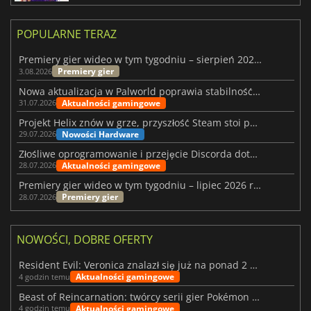
POPULARNE TERAZ
Premiery gier wideo w tym tygodniu – sierpień 2026 r. (32. tydzień)
Premiery gier
3.08.2026
Nowa aktualizacja w Palworld poprawia stabilność Sunreach i walk z bossami
Aktualności gamingowe
31.07.2026
Projekt Helix znów w grze, przyszłość Steam stoi pod znakiem zapytania
Nowości Hardware
29.07.2026
Złośliwe oprogramowanie i przejęcie Discorda dotknęły Meccha Chameleon
Aktualności gamingowe
28.07.2026
Premiery gier wideo w tym tygodniu – lipiec 2026 r. (tydzień 31)
Premiery gier
28.07.2026
NOWOŚCI, DOBRE OFERTY
Resident Evil: Veronica znalazł się już na ponad 2 milionach list życzeń
Aktualności gamingowe
4 godzin temu
Beast of Reincarnation: twórcy serii gier Pokémon wkraczają na nową ścieżkę
Aktualności gamingowe
4 godzin temu