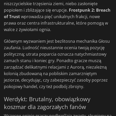
niszczycielskie trzęsienia ziemi, niebo zasłonięte
popiołem i zbliżające się erupcje.
Frostpunk 2: Breach
of Trust
wprowadza pięć unikalnych frakcji, nowe
prawa oraz centra infrastrukturalne, które pomogą w
walce z żywiołami ognia.
Głównym wyzwaniem jest bezlitosna mechanika Głosu
zaufania. Ludność nieustannie ocenia twoją pozycję
polityczną; utrata poparcia oznacza natychmiastowy
zamach stanu i koniec gry. Ponadto gracze muszą
zarządzać delikatnymi relacjami z Aurorą, niezależną
kolonią zbudowaną na pobliskim zamarzniętym
jeziorze, decydując, czy zabezpieczyć zasoby poprzez
pokojowy handel, czy też podbój zbrojny.
Werdykt: Brutalny, obowiązkowy
koszmar dla zagorzałych fanów
Wczesne opinie graczy podkreślają zwarty, skupiony na