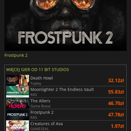
Frostpunk 2
WIĘCEJ GIER OD 11 BIT STUDIOS
Death Howl
32.12zł
Yuplay
Moonlighter 2 The Endless Vault
55.83zł
K4G
The Alters
46.70zł
Game Boost
Frostpunk 2
47.78zł
K4G
Creatures of Ava
1.97zł
GAMESEAL