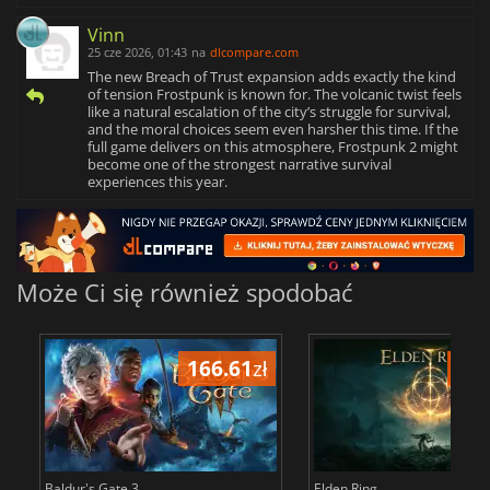
Vinn
25 cze 2026, 01:43
na
dlcompare.com
The new Breach of Trust expansion adds exactly the kind
of tension Frostpunk is known for. The volcanic twist feels
like a natural escalation of the city’s struggle for survival,
and the moral choices seem even harsher this time. If the
full game delivers on this atmosphere, Frostpunk 2 might
become one of the strongest narrative survival
experiences this year.
Może Ci się również spodobać
166.61
zł
175
Baldur's Gate 3
Elden Ring