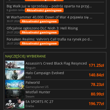
Big Walk już w sprzedaży – podróż oparta na przyjaźni
Aktualności gamingowe
6 godzin temu
W Warhammer 40,000: Dawn of War 4 pojawia się frakcja Nekronów
Aktualności gamingowe
30.07.2026
Oficjalnie ogłoszono DLC Nioh 3: Hell Rising
Aktualności gamingowe
29.07.2026
Forsaken Realms: Vahrin’s Call trafia na rynek po dziesięciu latach prac
Aktualności gamingowe
28.07.2026
NAJCZĘŚCIEJ WYBIERANE
Assassin's Creed Black Flag Resynced
171.25zł
Kinguin
Halo Campaign Evolved
140.84zł
K4G
Palworld
78.23zł
Gamesplanet US
Mistfall Hunter
80.99zł
Steam
EA SPORTS FC 27
196.77zł
Eneba