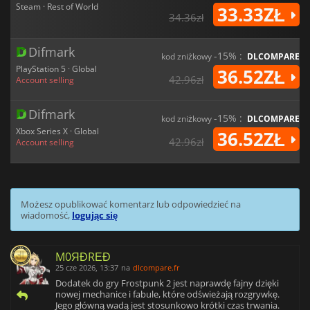
Steam · Rest of World
33.33ZŁ
34.36zł
Difmark
-15% :
kod zniżkowy
DLCOMPARE
PlayStation 5 · Global
36.52ZŁ
42.96zł
Account selling
Difmark
-15% :
kod zniżkowy
DLCOMPARE
Xbox Series X · Global
36.52ZŁ
42.96zł
Account selling
Możesz opublikować komentarz lub odpowiedzieć na
wiadomość,
logując się
M0ЯĐRΕĐ
25 cze 2026, 13:37
na
dlcompare.fr
Dodatek do gry Frostpunk 2 jest naprawdę fajny dzięki
nowej mechanice i fabule, które odświeżają rozgrywkę.
Jego główną wadą jest stosunkowo krótki czas trwania.