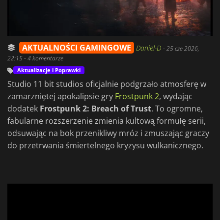
AKTUALNOŚCI GAMINGOWE
Daniel-D
-
25 cze 2026,
22:15
- 4 komentarze
Aktualizacje i Poprawki
Studio 11 bit studios oficjalnie podgrzało atmosferę w
zamarzniętej apokalipsie gry
Frostpunk 2
, wydając
dodatek
Frostpunk 2: Breach of Trust
. To ogromne,
fabularne rozszerzenie zmienia kultową formułę serii,
odsuwając na bok przenikliwy mróz i zmuszając graczy
do przetrwania śmiertelnego kryzysu wulkanicznego.