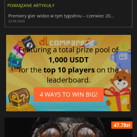
POWIĄZANE ARTYKUŁY
Premiery gier wideo w tym tygodniu – czerwiec 2026 r. (26. tydzień)
22.06.2026
Featuring a total prize pool of
1,000 USDT
for the
top 10 players
on the
leaderboard.
4 WAYS TO WIN BIG!
47.78zł