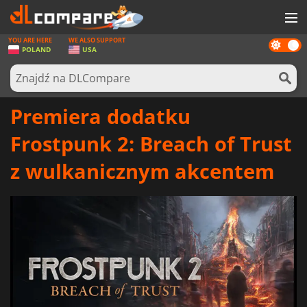
YOU ARE HERE
WE ALSO SUPPORT
Dark
GRY
POLAND
USA
mode
KARTY DO GIER
OPROGRAMOWANIE
Premiera dodatku
REWARDS
Frostpunk 2: Breach of Trust
SPRZĘT KOMPUTEROWY
z wulkanicznym akcentem
AKTUALNOŚCI
ZALOGUJ SIĘ LUB ZAREJESTRUJ