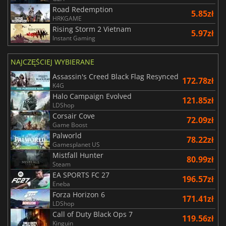
Road Redemption
5.85zł
HRKGAME
Rising Storm 2 Vietnam
5.97zł
Instant Gaming
NAJCZĘŚCIEJ WYBIERANE
Assassin's Creed Black Flag Resynced
172.78zł
K4G
Halo Campaign Evolved
121.85zł
LDShop
Corsair Cove
72.09zł
Game Boost
Palworld
78.22zł
Gamesplanet US
Mistfall Hunter
80.99zł
Steam
EA SPORTS FC 27
196.57zł
Eneba
Forza Horizon 6
171.41zł
LDShop
Call of Duty Black Ops 7
119.56zł
Kinguin