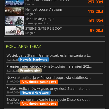
257.03zł
Eneba
Hell Let Loose Vietnam
118.20zł
Kinguin
The Sinking City 2
167.65zł
Gamesplanet US
STEINS;GATE RE BOOT
97.08zł
Kinguin
POPULARNE TERAZ
Wyciek ceny Steam Frame przekreśla marzenia o tanim zestawie VR
Nowości Hardware
4.08.2026
Premiery gier wideo w tym tygodniu – sierpień 2026 r. (32. tydzień)
Premiery gier
3.08.2026
Nowa aktualizacja w Palworld poprawia stabilność Sunreach i walk z bossami
Aktualności gamingowe
31.07.2026
Projekt Helix znów w grze, przyszłość Steam stoi pod znakiem zapytania
Nowości Hardware
29.07.2026
Złośliwe oprogramowanie i przejęcie Discorda dotknęły Meccha Chameleon
Aktualności gamingowe
28.07.2026