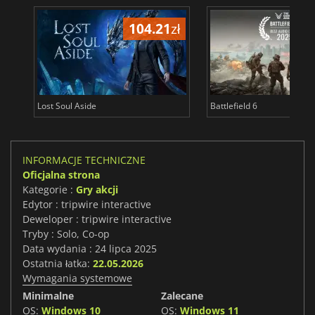
104.21
zł
1
Lost Soul Aside
Battlefield 6
INFORMACJE TECHNICZNE
Oficjalna strona
Kategorie :
Gry akcji
Edytor : tripwire interactive
Deweloper : tripwire interactive
Tryby : Solo, Co-op
Data wydania : 24 lipca 2025
Ostatnia łatka:
22.05.2026
Wymagania systemowe
Minimalne
Zalecane
OS:
Windows 10
OS:
Windows 11