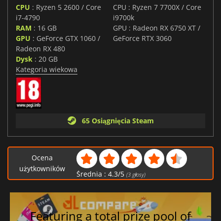
CPU
: Ryzen 5 2600 / Core
CPU : Ryzen 7 7700X / Core
i7-4790
i9700k
RAM
: 16 GB
GPU : Radeon RX 6750 XT /
GPU
: GeForce GTX 1060 /
GeForce RTX 3060
Radeon RX 480
Dysk
: 20 GB
Kategoria wiekowa
65 Osiągnięcia Steam
Ocena
użytkowników
Średnia :
4.3
/
5
(
3
głosy)
Featuring a total prize pool of