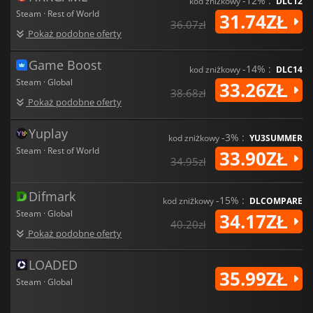
-12% :
kod zniżkowy
DLC12
Steam · Rest of World
31.74ZŁ
36.07zł
Pokaż podobne oferty
Game Boost
-14% :
kod zniżkowy
DLC14
Steam · Global
33.26ZŁ
38.68zł
Pokaż podobne oferty
Yuplay
-3% :
kod zniżkowy
YU3SUMMER
Steam · Rest of World
33.90ZŁ
34.95zł
Difmark
-15% :
kod zniżkowy
DLCOMPARE
Steam · Global
34.17ZŁ
40.20zł
Pokaż podobne oferty
LOADED
35.99ZŁ
Steam · Global