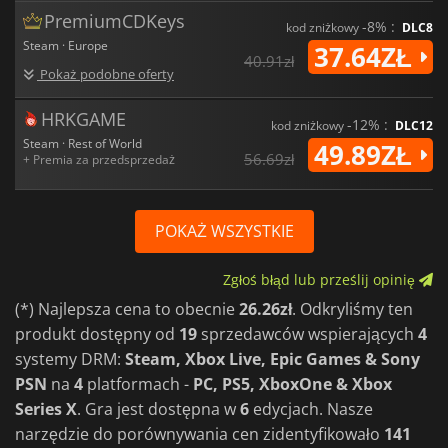
PremiumCDKeys
-8% :
kod zniżkowy
DLC8
Steam · Europe
37.64ZŁ
40.91zł
Pokaż podobne oferty
HRKGAME
-12% :
kod zniżkowy
DLC12
Steam · Rest of World
49.89ZŁ
56.69zł
+ Premia za przedsprzedaż
POKAŻ WSZYSTKIE
Zgłoś błąd lub prześlij opinię
(*) Najlepsza cena to obecnie
26.26zł
. Odkryliśmy ten
produkt dostępny od
19
sprzedawców wspierających
4
systemy DRM:
Steam, Xbox Live, Epic Games & Sony
PSN
na
4
platformach -
PC, PS5, XboxOne & Xbox
Series X
. Gra jest dostępna w
6
edycjach. Nasze
narzędzie do porównywania cen zidentyfikowało
141