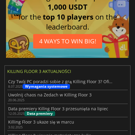
1,000 USDT
for the
top 10 players
on the
leaderboard.
4 WAYS TO WIN BIG!
KILLING FLOOR 3 AKTUALNOŚCI
Czy Twój PC poradzi sobie z grą Killing Floor 3? Oficjalne specyfikacje
Wymagania systemowe
8.07.2025
Uwolnij chaos na Zedach w Killing Floor 3
20.06.2025
Data premiery Killng Floor 3 przesunięta na lipiec
Data premiery
12.05.2025
Killing Floor 3 ukaże się w marcu
3.02.2025