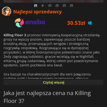
30.53
zł
Najlepsi sprzedawcy
31.53
zł
54.55
zł
Killing Floor 3
przenosi intensywną kooperacyjną strzelankę
grozy na wyższy poziom, zapewniając jeszcze bardziej
brutalną akcję, przerażających wrogów i strategiczną
rozgrywkę zespołową. Rozgrywająca się w dystopijnej
przyszłości, w której bioinżynieryjne potworności znane jako
Zedy zagrażają ludzkości, gracze wcielają się w Nightfall,
elitarną grupę zadaniową, której celem jest powstrzymanie
epidemii, zanim pochłonie ona świat.
Gra bazuje na charakterystycznym dla serii połączeniu
szybkiej walki i kooperacyjnego przetrwania, oferując
Czytaj więcej
rozszerzoną personalizację broni, nowe zdolności postaci i
jeszcze bardziej groteskowe projekty wrogów. Zedy są
Jaka jest najlepsza cena na Killing
bardziej zabójcze niż kiedykolwiek, z zaawansowaną sztuczną
inteligencją i nieprzewidywalnymi wzorcami ataków, które
Floor 3?
zmuszają graczy do dostosowywania się w locie. Niezależnie
od tego, czy władają futurystyczną bronią palną, ciężkimi