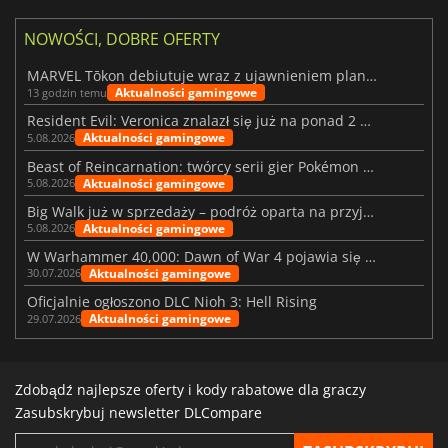
NOWOŚCI, DOBRE OFERTY
MARVEL Tōkon debiutuje wraz z ujawnieniem planu rozwoju na pierwszy rok
Aktualności gamingowe
13 godzin temu
Resident Evil: Veronica znalazł się już na ponad 2 milionach list życzeń
Aktualności gamingowe
5.08.2026
Beast of Reincarnation: twórcy serii gier Pokémon wkraczają na nową ścieżkę
Aktualności gamingowe
5.08.2026
Big Walk już w sprzedaży – podróż oparta na przyjaźni
Aktualności gamingowe
5.08.2026
W Warhammer 40,000: Dawn of War 4 pojawia się frakcja Nekronów
Aktualności gamingowe
30.07.2026
Oficjalnie ogłoszono DLC Nioh 3: Hell Rising
Aktualności gamingowe
29.07.2026
Zdobądź najlepsze oferty i kody rabatowe dla graczy
Zasubskrybuj newsletter DLCompare