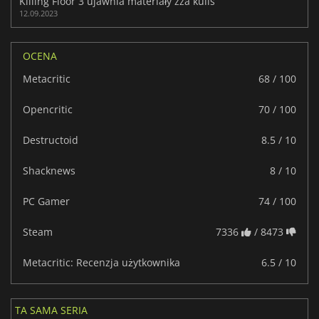
Killing Floor 3 ujawnia materiały zza kulis
12.09.2023
OCENA
Metacritic
68 / 100
Opencritic
70 / 100
Destructoid
8.5 / 10
Shacknews
8 / 10
PC Gamer
74 / 100
Steam
7336
/ 8473
Metacritic: Recenzja użytkownika
6.5 / 10
TA SAMA SERIA