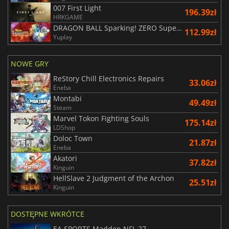
007 First Light
196.39zł
HRKGAME
DRAGON BALL Sparking! ZERO Super Limit Breaking NEO
112.99zł
Yuplay
NOWE GRY
ReStory Chill Electronics Repairs
33.06zł
Eneba
Montabi
49.49zł
Steam
Marvel Tokon Fighting Souls
175.14zł
LDShop
Doloc Town
21.87zł
Eneba
Akatori
37.82zł
Kinguin
HellSlave 2 Judgment of the Archon
25.51zł
Kinguin
DOSTĘPNE WKRÓTCE
EA SPORTS Madden NFL 27