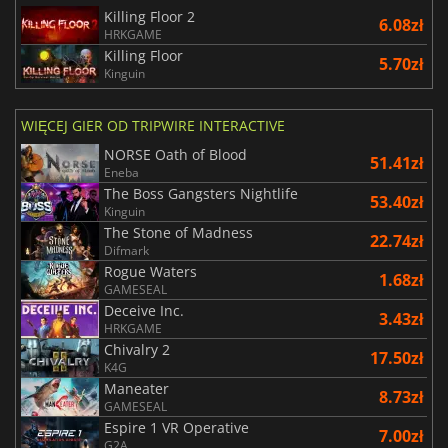
Killing Floor 2
6.08zł
HRKGAME
Killing Floor
5.70zł
Kinguin
WIĘCEJ GIER OD TRIPWIRE INTERACTIVE
NORSE Oath of Blood
51.41zł
Eneba
The Boss Gangsters Nightlife
53.40zł
Kinguin
The Stone of Madness
22.74zł
Difmark
Rogue Waters
1.68zł
GAMESEAL
Deceive Inc.
3.43zł
HRKGAME
Chivalry 2
17.50zł
K4G
Maneater
8.73zł
GAMESEAL
Espire 1 VR Operative
7.00zł
G2A