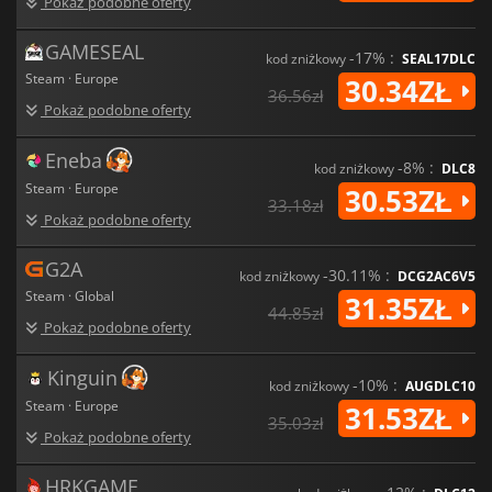
Pokaż podobne oferty
GAMESEAL
-17% :
kod zniżkowy
SEAL17DLC
Steam · Europe
30.34ZŁ
36.56zł
Pokaż podobne oferty
Eneba
-8% :
kod zniżkowy
DLC8
Steam · Europe
30.53ZŁ
33.18zł
Pokaż podobne oferty
G2A
-30.11% :
kod zniżkowy
DCG2AC6V5
Steam · Global
31.35ZŁ
44.85zł
Pokaż podobne oferty
Kinguin
-10% :
kod zniżkowy
AUGDLC10
Steam · Europe
31.53ZŁ
35.03zł
Pokaż podobne oferty
HRKGAME