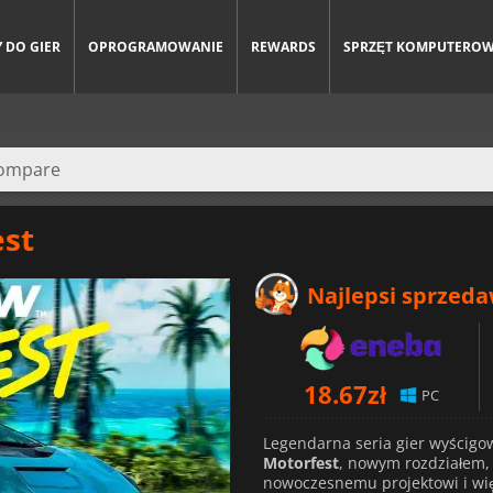
 DO GIER
OPROGRAMOWANIE
REWARDS
SPRZĘT KOMPUTERO
est
Najlepsi sprzed
18.67
zł
PC
Legendarna seria gier wyścig
Motorfest
, nowym rozdziałem, 
nowoczesnemu projektowi i wię