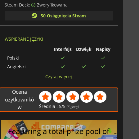
Steam Deck:
Zweryfikowana
50 Osiągnięcia Steam
WSPIERANE JĘZYKI
Interfejs
Dźwięk
Napisy
Polski
Angielski
Hiszpański
Czytaj więcej
Rosyjski
Ocena
Francuski
użytkownikó
Chiński
Średnia :
5
/
5
uproszczony
w
(
6
głosy)
Japoński
Niemiecki
Featuring a total prize pool of
Włoski