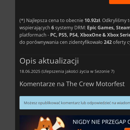
(*) Najlepsza cena to obecnie
10.92zł
. Odkryliśmy
wspierających
6
systemy DRM:
Epic Games, Steam
platformach -
PC, PS5, PS4, XboxOne & Xbox Seri
do porównywania cen zidentyfikowało
242
oferty 
Opis aktualizacji
18.06.2025 (Ulepszenia jakości życia w Sezonie 7)
Komentarze na The Crew Motorfest
Możesz opublikować komentarz lub odpowiedzieć na wiado