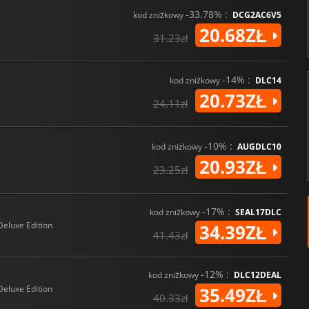
-33.78% :
kod zniżkowy
DCG2AC6V5
20.68ZŁ
31.23zł
-14% :
kod zniżkowy
DLC14
20.73ZŁ
24.11zł
-10% :
kod zniżkowy
AUGDLC10
20.93ZŁ
23.25zł
-17% :
kod zniżkowy
SEAL17DLC
Deluxe Edition
34.39ZŁ
41.43zł
-12% :
kod zniżkowy
DLC12DEAL
Deluxe Edition
35.49ZŁ
40.33zł