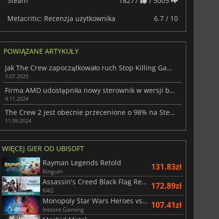
Steam
18277
/ 5005
Metacritic: Recenzja użytkownika
6.7 / 10
POWIĄZANE ARTYKUŁY
Jak The Crew zapoczątkowało ruch Stop Killing Games
3.07.2025
Firma AMD udostępniła nowy sterownik w wersji beta, który obejmuje obsługę gry Dragon Age: The Veilguard
4.11.2024
The Crew 2 jest obecnie przecenione o 98% na Steamie
11.09.2024
WIĘCEJ GIER OD UBISOFT
Rayman Legends Retold
131.83zł
Kinguin
Assassin's Creed Black Flag Resynced
172.89zł
K4G
Monopoly Star Wars Heroes vs. Villains
107.41zł
Instant Gaming