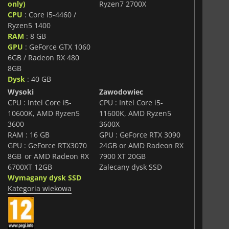
only)
Ryzen7 2700X
 debiutujące w serii, oferując zarówno nowoczesne,
CPU
: Core i5-4460 /
k i ponadczasowe ikony motoryzacji. Ciągłe aktualizacje
Ryzen5 1400
pewniając aktualność i ewolucję doświadczenia.
RAM
: 8 GB
ii, zróżnicowanym formatom wyścigów i celebracji
GPU
: GeForce GTX 1060
ej,
The Crew Motorfest
to nowoczesne, kompleksowe
6GB / Radeon RX 480
ewnia swobodę, różnorodność i widowiskowość na
8GB
Dysk
: 40 GB
Wysoki
Zawodowiec
CPU : Intel Core i5-
CPU : Intel Core i5-
10600K, AMD Ryzen5
11600K, AMD Ryzen5
3600
3600X
RAM : 16 GB
GPU : GeForce RTX 3090
GPU : GeForce RTX3070
24GB or AMD Radeon RX
8GB or AMD Radeon RX
7900 XT 20GB
6700XT 12GB
Zalecany dysk SSD
Wymagany dysk SSD
Kategoria wiekowa