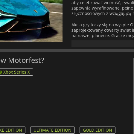
aby celebrować wolność, rywali
zapewnia wyrafinowane, pełne 
zręcznościowych z wciągającą 
Akcja gry toczy się na wyspie 
zaprojektowany otwarty świat 
na naszej planecie. Gracze mog
skąpanych w słońcu nadmorskich
tropikalne lasy deszczowe i s
oferuje odmienne wrażenia wiz
jazdą, zapewniając ciągłą różn
rew Motorfest?
The Crew Motorfest
oferuje s
Xbox Series X
stylu jazdy. Gra wprowadza Play
tematycznych kampanii, które 
motoryzacyjnych. Każda playli
wydarzenia specjalne skupione 
przygody terenowe, elektryczn
oraz profesjonalne sporty moto
wyjątkowe wrażenia z gry, ale 
elementy personalizacji.
Kolekcja pojazdów jest bardzi
własny garaż, korzystając z p
XE EDITION
ULTIMATE EDITION
GOLD EDITION
samochody, motocykle, ciężarów