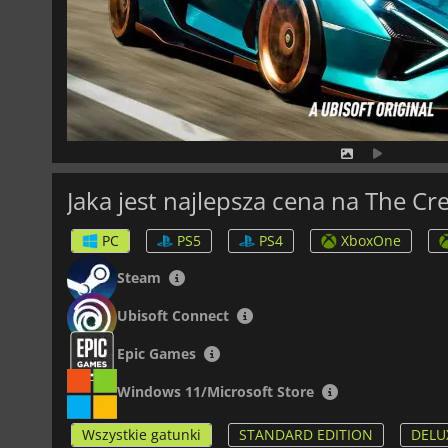
Jaka jest najlepsza cena na The C
PC
PS5
PS4
XboxOne
Steam
Ubisoft Connect
Epic Games
Windows 11/Microsoft Store
Wszystkie gatunki
STANDARD EDITION
DELU