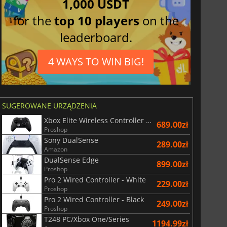
1,000 USDT
Chiński tradycyjny
for the
top 10 players
on the
Brazylijski
portugalski
leaderboard.
Koreański
Arabski
4 WAYS TO WIN BIG!
SUGEROWANE URZĄDZENIA
Xbox Elite Wireless Controller Series 2 - Black
689.00zł
Proshop
Sony DualSense
289.00zł
Amazon
DualSense Edge
899.00zł
Proshop
Pro 2 Wired Controller - White
229.00zł
Proshop
Pro 2 Wired Controller - Black
249.00zł
Proshop
T248 PC/Xbox One/Series
1194.99zł