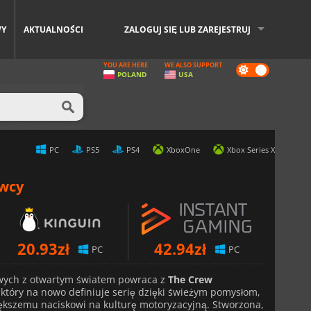
WY
AKTUALNOŚCI
ZALOGUJ SIĘ LUB ZAREJESTRUJ
YOU ARE HERE
WE ALSO SUPPORT
Dark
POLAND
USA
mode
PC
PS5
PS4
XboxOne
Xbox Series X
awcy
20.93
zł
42.94
zł
PC
PC
owych z otwartym światem powraca z
The Crew
który na nowo definiuje serię dzięki świeżym pomysłom,
kszemu naciskowi na kulturę motoryzacyjną. Stworzona,