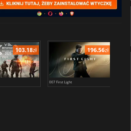
103.18
zł
196.56
zł
007 First Light
Baldu