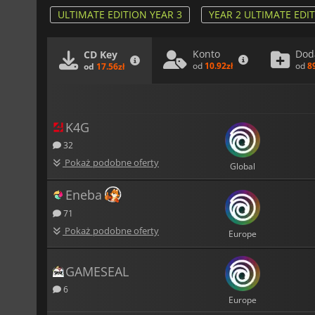
ULTIMATE EDITION YEAR 3
YEAR 2 ULTIMATE EDI
Konto
Dod
CD Key
od
10.92zł
od
8
od
17.56zł
K4G
32
Pokaż podobne oferty
Global
Eneba
71
Pokaż podobne oferty
Europe
GAMESEAL
6
Europe