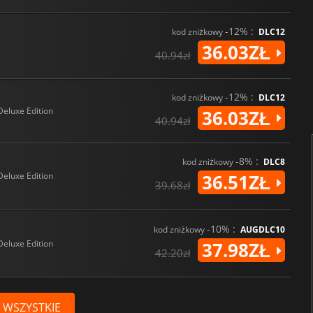
-12% :
kod zniżkowy
DLC12
36.03ZŁ
40.94zł
-12% :
kod zniżkowy
DLC12
Deluxe Edition
36.03ZŁ
40.94zł
-8% :
kod zniżkowy
DLC8
Deluxe Edition
36.51ZŁ
39.68zł
-10% :
kod zniżkowy
AUGDLC10
Deluxe Edition
37.98ZŁ
42.20zł
 WSZYSTKIE