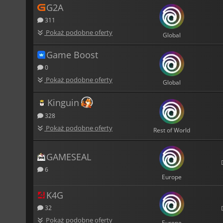
G2A
311
Pokaż podobne oferty
Global
Game Boost
0
Pokaż podobne oferty
Global
Kinguin
328
Pokaż podobne oferty
Rest of World
GAMESEAL
6
Europe
K4G
32
Pokaż podobne oferty
Europe