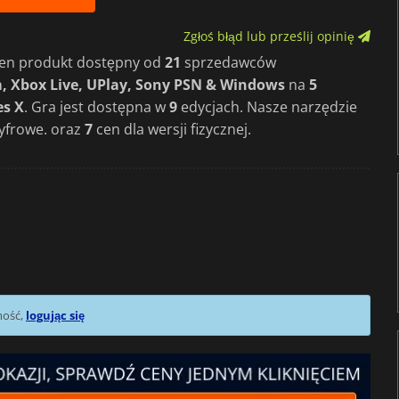
Zgłoś błąd lub prześlij opinię
 ten produkt dostępny od
21
sprzedawców
, Xbox Live, UPlay, Sony PSN & Windows
na
5
es X
. Gra jest dostępna w
9
edycjach. Nasze narzędzie
cyfrowe. oraz
7
cen dla wersji fizycznej.
mość,
logując się