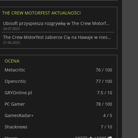
THE CREW MOTORFEST AKTUALNOŚCI
Ubisoft przyspiesza rozgrywkę w The Crew Motorfest
24.07.2023
The Crew Motorfest zabierze Cię na Hawaje w niesamowitą podróż
21.06.2023
155.20
zł
175.00
zł
OCENA
Metacritic
76 / 100
Opencritic
77 / 100
r's Gate 3
Elden Ring
GRYOnline.pl
7.5 / 10
PC Gamer
78 / 100
GamesRadar+
4 / 5
Shacknews
7 / 10