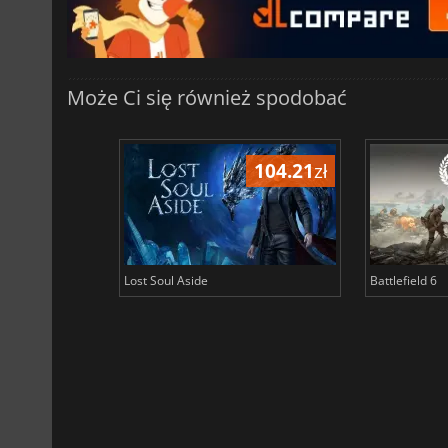
Może Ci się również spodobać
104.21
zł
Lost Soul Aside
Battlefield 6