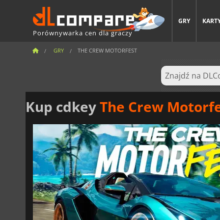
GRY
KARTY
Porównywarka cen dla graczy
GRY
THE CREW MOTORFEST
Kup cdkey
The Crew Motorf