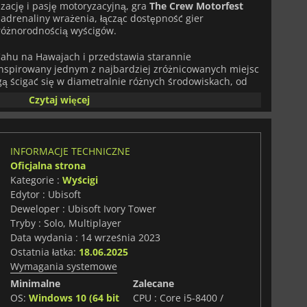
zację i pasję motoryzacyjną, gra
The Crew Motorfest
adrenaliny wrażenia, łącząc dostępność gier
różnorodnością wyścigów.
O'ahu na Hawajach i przedstawia starannie
inspirowany jednym z najbardziej zróżnicowanych miejsc
ą ścigać się w diametralnie różnych środowiskach, od
 autostrad i tętniących życiem ulic miast po gęste
Czytaj więcej
urowe, pokryte popiołem zbocza wulkanu. Każdy region
ualne, ukształtowanie terenu i wyzwania związane z
orodność podczas eksploracji wyspy.
INFORMACJE TECHNICZNE
zeroki wachlarz aktywności dostosowanych do każdego
Oficjalna strona
listy, nową strukturę składającą się z krótkich,
Kategorie :
Wyścigi
pozwalają graczom zanurzyć się w konkretnych kulturach
sta zawiera wyselekcjonowane wyścigi, wyzwania i
Edytor : Ubisoft
wokół takich tematów, jak japońskie wyścigi uliczne,
Deweloper : Ubisoft Ivory Tower
e pojazdy wyczynowe, klasyczne i zabytkowe samochody
Tryby : Solo, Multiplayer
rowe. Ukończenie tych playlist nie tylko zapewnia
Data wydania : 14 września 2023
także odblokowuje ekskluzywne nagrody, pojazdy i
Ostatnia łatka:
18.06.2025
Wymagania systemowe
ej rozbudowana. Gracze mogą budować i personalizować
Minimalne
Zalecane
onad 600 licencjonowanych pojazdów, obejmujących
OS:
Windows 10 (64 bit
CPU : Core i5-8400 /
ki i wiele innych. W ofercie znajdują się nowi