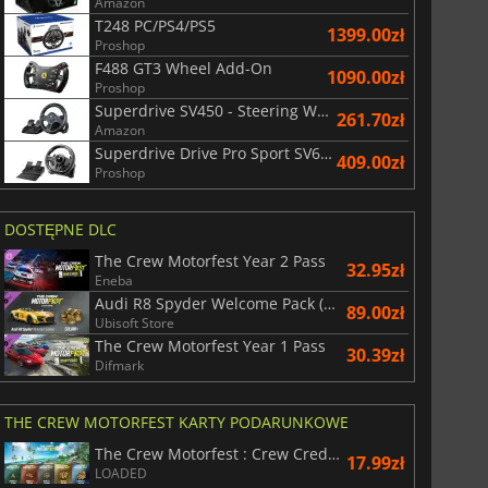
Amazon
T248 PC/PS4/PS5
1399.00zł
Proshop
F488 GT3 Wheel Add-On
1090.00zł
Proshop
Superdrive SV450 - Steering Wheel
261.70zł
Amazon
Superdrive Drive Pro Sport SV650
409.00zł
Proshop
DOSTĘPNE DLC
The Crew Motorfest Year 2 Pass
32.95zł
Eneba
Audi R8 Spyder Welcome Pack (+220,000 Crew Credits) – The Crew Motorfest
89.00zł
Ubisoft Store
The Crew Motorfest Year 1 Pass
30.39zł
Difmark
THE CREW MOTORFEST KARTY PODARUNKOWE
The Crew Motorfest : Crew Credits
17.99zł
LOADED