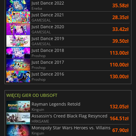
Just Dance 2022
35.58zł
Eneba
Just Dance 2021
28.35zł
GAMESEAL
Just Dance 2020
33.42zł
GAMESEAL
Just Dance 2019
39.50zł
GAMESEAL
Just Dance 2018
113.00zł
Proshop
Just Dance 2017
110.00zł
Proshop
Just Dance 2016
130.00zł
Proshop
WIĘCEJ GIER OD UBISOFT
Rayman Legends Retold
132.05zł
Kinguin
Assassin's Creed Black Flag Resynced
164.51zł
HRKGAME
Monopoly Star Wars Heroes vs. Villains
67.90zł
Kinguin