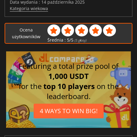
Data wydania : 14 października 2025
Kategoria wiekowa
Ocena
użytkowników
Średnia :
5
/
5
(
5
głosy)
Featuring a total prize pool of
1,000 USDT
for the
top 10 players
on the
leaderboard.
4 WAYS TO WIN BIG!