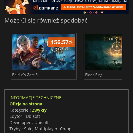
Może Ci się również spodobać
156.57
zł
175
Baldur's Gate 3
Elden Ring
INFORMACJE TECHNICZNE
Oficjalna strona
Kategorie :
Zwykły
Edytor : Ubisoft
Deweloper : Ubisoft
Tryby : Solo, Multiplayer, Co-op