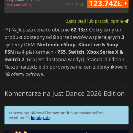
wieczory rodzinne lub sesje solowe, to Twój bilet do
123.74ZŁ
137.49zł
Account selling
przekształcenia każdej chwili w imprezę taneczną.
Zgłoś błąd lub prześlij opinię
(*) Najlepsza cena to obecnie
62.13zł
. Odkryliśmy ten
produkt dostępny od
8
sprzedawców wspierających
3
systemy DRM:
Nintendo eShop, Xbox Live & Sony
PSN
na
4
platformach -
PS5, Switch, Xbox Series X &
Switch 2
. Gra jest dostępna w edycji Standard Edition.
Nasze narzędzie do porównywania cen zidentyfikowało
18
oferty cyfrowe.
Komentarze na Just Dance 2026 Edition
Możesz opublikować komentarz lub odpowiedzieć na
wiadomość,
logując się