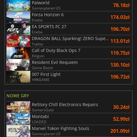
Palworld
78.18zł
Gamesplanet US
Forza Horizon 6
174.03zł
Eneba
EA SPORTS FC 27
196.70zł
Eneba
DRAGON BALL Sparking! ZERO Super Limit Breaking NEO
113.01zł
Yuplay
Call of Duty Black Ops 7
119.75zł
Kinguin
Resident Evil Requiem
130.10zł
Game Boost
007 First Light
196.73zł
HRKGAME
NOWE GRY
ReStory Chill Electronics Repairs
30.24zł
GamersGate
Montabi
52.99zł
LOADED
Marvel Tokon Fighting Souls
201.09zł
Gamesplanet US