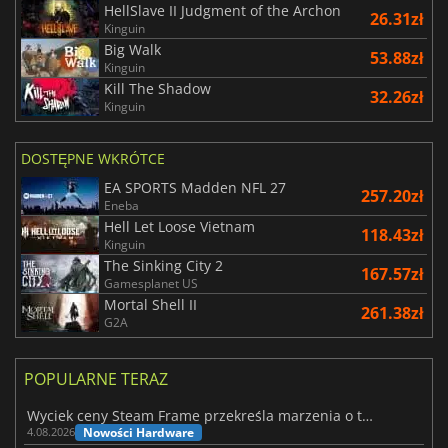
HellSlave II Judgment of the Archon
26.31zł
Kinguin
Big Walk
53.88zł
Kinguin
Kill The Shadow
32.26zł
Kinguin
DOSTĘPNE WKRÓTCE
EA SPORTS Madden NFL 27
257.20zł
Eneba
Hell Let Loose Vietnam
118.43zł
Kinguin
The Sinking City 2
167.57zł
Gamesplanet US
Mortal Shell II
261.38zł
G2A
POPULARNE TERAZ
Wyciek ceny Steam Frame przekreśla marzenia o tanim zestawie VR
Nowości Hardware
4.08.2026