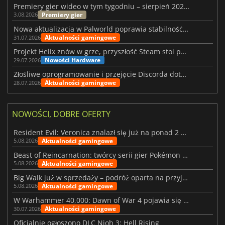
Premiery gier wideo w tym tygodniu – sierpień 2026 r. (32. tydzień)
Premiery gier
3.08.2026
Nowa aktualizacja w Palworld poprawia stabilność Sunreach i walk z bossami
Aktualności gamingowe
31.07.2026
Projekt Helix znów w grze, przyszłość Steam stoi pod znakiem zapytania
Nowości Hardware
29.07.2026
Złośliwe oprogramowanie i przejęcie Discorda dotknęły Meccha Chameleon
Aktualności gamingowe
28.07.2026
NOWOŚCI, DOBRE OFERTY
Resident Evil: Veronica znalazł się już na ponad 2 milionach list życzeń
Aktualności gamingowe
5.08.2026
Beast of Reincarnation: twórcy serii gier Pokémon wkraczają na nową ścieżkę
Aktualności gamingowe
5.08.2026
Big Walk już w sprzedaży – podróż oparta na przyjaźni
Aktualności gamingowe
5.08.2026
W Warhammer 40,000: Dawn of War 4 pojawia się frakcja Nekronów
Aktualności gamingowe
30.07.2026
Oficjalnie ogłoszono DLC Nioh 3: Hell Rising