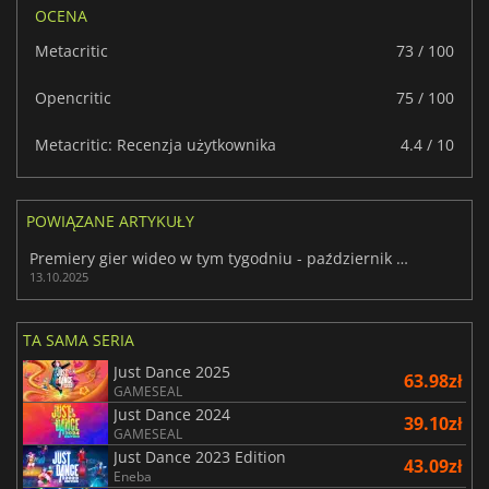
OCENA
Metacritic
73 / 100
Opencritic
75 / 100
Metacritic: Recenzja użytkownika
4.4 / 10
POWIĄZANE ARTYKUŁY
Premiery gier wideo w tym tygodniu - październik 2025 (tydzień 42)
13.10.2025
TA SAMA SERIA
Just Dance 2025
63.98zł
GAMESEAL
Just Dance 2024
39.10zł
GAMESEAL
Just Dance 2023 Edition
43.09zł
Eneba