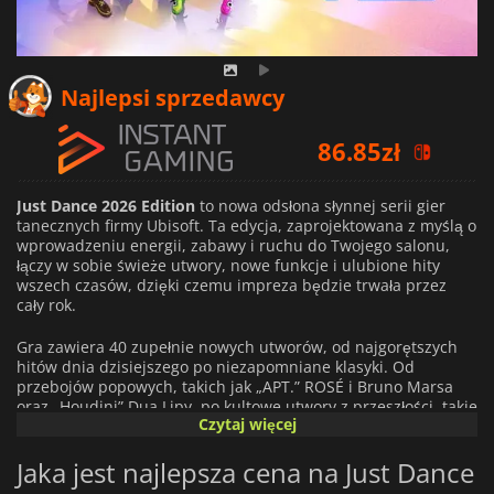
Najlepsi sprzedawcy
86.85
zł
88.08
zł
105.30
zł
Just Dance 2026 Edition
to nowa odsłona słynnej serii gier
tanecznych firmy Ubisoft. Ta edycja, zaprojektowana z myślą o
wprowadzeniu energii, zabawy i ruchu do Twojego salonu,
łączy w sobie świeże utwory, nowe funkcje i ulubione hity
wszech czasów, dzięki czemu impreza będzie trwała przez
cały rok.
Gra zawiera 40 zupełnie nowych utworów, od najgorętszych
hitów dnia dzisiejszego po niezapomniane klasyki. Od
przebojów popowych, takich jak „APT.” ROSÉ i Bruno Marsa
oraz „Houdini” Dua Lipy, po kultowe utwory z przeszłości, takie
Czytaj więcej
jak „Hung Up” Madonny i „All Star” Smash Mouth – każdy
tancerz znajdzie tu coś dla siebie. Niezależnie od tego, czy
Jaka jest najlepsza cena na Just Dance
chcesz ćwiczyć solo, czy porwać do tańca całą rodzinę, ścieżka
dźwiękowa gwarantuje nieprzerwaną rozrywkę.