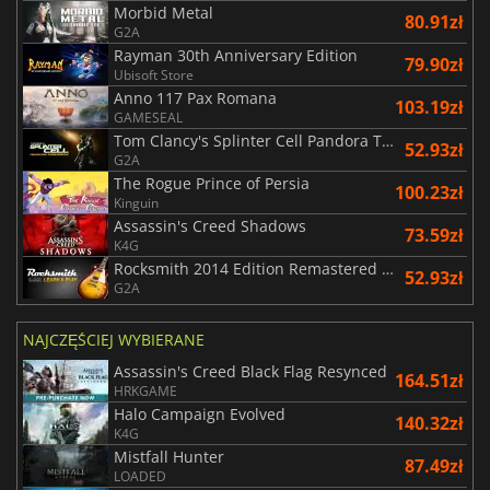
Morbid Metal
80.91zł
G2A
Rayman 30th Anniversary Edition
79.90zł
Ubisoft Store
Anno 117 Pax Romana
103.19zł
GAMESEAL
Tom Clancy's Splinter Cell Pandora Tomorrow
52.93zł
G2A
The Rogue Prince of Persia
100.23zł
Kinguin
Assassin's Creed Shadows
73.59zł
K4G
Rocksmith 2014 Edition Remastered Learn & Play
52.93zł
G2A
NAJCZĘŚCIEJ WYBIERANE
Assassin's Creed Black Flag Resynced
164.51zł
HRKGAME
Halo Campaign Evolved
140.32zł
K4G
Mistfall Hunter
87.49zł
LOADED