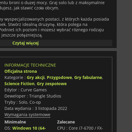
ntu broni o dużej mocy. Graj solo lub z maksymalnie
ujesz, jak stawić czoła obcym.
my wyspecjalizowanych postaci, z których każda posiada
ek. Stwórz idealną drużynę, która polega na
odnieś ich poziom i możesz wybrać różnego rodzaju
 jeszcze potężniejszą.
Czytaj więcej
nów, miotaczy ognia, wyrzutni rakiet i innych. Możesz
onne, takie jak miny, drut kolczasty, wieżyczki i granaty,
INFORMACJE TECHNICZNE
ło - liczy na to, że uratujesz ludzkość, więc nie masz
Oficjalna strona
 na całość. Nadszedł czas, aby wykopać obce zagrożenie z
Kategorie :
Gry akcji
,
Przygodowe
,
Gry fabularne
,
Science Fiction
,
Gry zespołowe
Edytor : Curve Games
Deweloper : Triangle Studios
Tryby : Solo, Co-op
Data wydania : 3 listopada 2022
Wymagania systemowe
Minimalne
Zalecane
OS:
Windows 10 (64-
CPU : Core i7-6700 / FX-