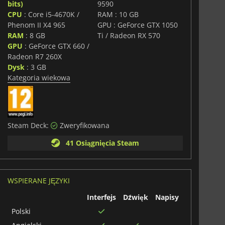
bits)
9590
CPU
: Core i5-4670K /
RAM : 10 GB
Phenom II X4 965
GPU : GeForce GTX 1050
RAM
: 8 GB
Ti / Radeon RX 570
GPU
: GeForce GTX 660 /
Radeon R7 260X
Dysk
: 3 GB
Kategoria wiekowa
Steam Deck:
Zweryfikowana
41 Osiągnięcia Steam
WSPIERANE JĘZYKI
Interfejs
Dźwięk
Napisy
Polski