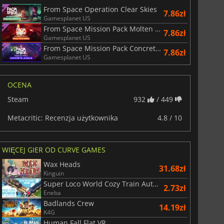
From Space Operation Clear Skies
7.86zł
Gamesplanet US
From Space Mission Pack Molten Iron
7.86zł
Gamesplanet US
From Space Mission Pack Concrete Jungle
7.86zł
Gamesplanet US
OCENA
Steam
932
/ 449
Metacritic: Recenzja użytkownika
4.8 / 10
WIĘCEJ GIER OD CURVE GAMES
Wax Heads
31.68zł
Kinguin
Super Loco World Cozy Train Automation
2.73zł
Eneba
Badlands Crew
14.19zł
K4G
Human Fall Flat VR