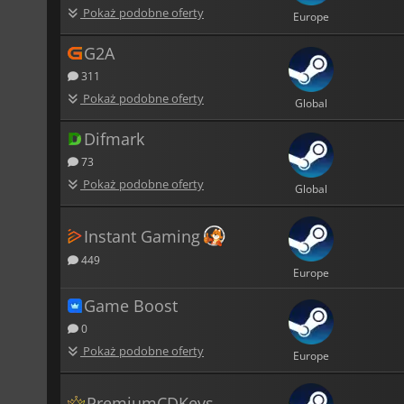
Pokaż podobne oferty
Europe
G2A
311
Pokaż podobne oferty
Global
Difmark
73
Pokaż podobne oferty
Global
Instant Gaming
449
Europe
Game Boost
0
Pokaż podobne oferty
Europe
PremiumCDKeys