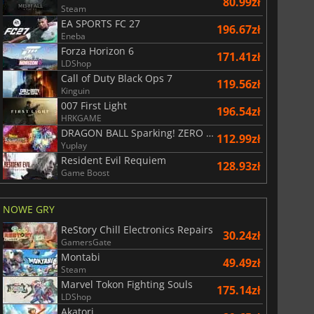
80.99zł
Steam
EA SPORTS FC 27
196.67zł
r's Gate 3
Elden Ring
Eneba
Forza Horizon 6
171.41zł
LDShop
Call of Duty Black Ops 7
119.56zł
Kinguin
007 First Light
196.54zł
HRKGAME
DRAGON BALL Sparking! ZERO Super Limit Breaking NEO
112.99zł
Yuplay
Resident Evil Requiem
128.93zł
Game Boost
NOWE GRY
ReStory Chill Electronics Repairs
30.24zł
GamersGate
Montabi
49.49zł
Steam
Marvel Tokon Fighting Souls
175.14zł
LDShop
Akatori