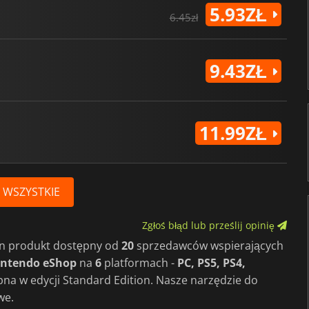
5.93ZŁ
6.45zł
9.43ZŁ
11.99ZŁ
 WSZYSTKIE
Zgłoś błąd lub prześlij opinię
en produkt dostępny od
20
sprzedawców wspierających
intendo eShop
na
6
platformach -
PC, PS5, PS4,
ępna w edycji Standard Edition. Nasze narzędzie do
we.