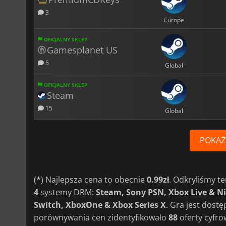
3
Europe
OFICJALNY SKLEP
Gamesplanet US
5
Global
OFICJALNY SKLEP
Steam
15
Global
POKAŻ
(*) Najlepsza cena to obecnie
0.99zł
. Odkryliśmy t
4
systemy DRM:
Steam, Sony PSN, Xbox Live & N
Switch, XboxOne & Xbox Series X
. Gra jest dost
porównywania cen zidentyfikowało
88
oferty cyfro