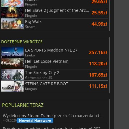
29.65zł
Kinguin
HellSlave 2 Judgment of the Archon
25.59zł
Kinguin
Big Walk
44.99zł
Steam
DOSTĘPNE WKRÓTCE
EA SPORTS Madden NFL 27
257.16zł
Eneba
Hell Let Loose Vietnam
118.20zł
Kinguin
The Sinking City 2
167.65zł
Gamesplanet US
STEINS;GATE RE BOOT
111.15zł
Kinguin
POPULARNE TERAZ
Wyciek ceny Steam Frame przekreśla marzenia o tanim zestawie VR
Nowości Hardware
4.08.2026
Premiery gier wideo w tym tygodniu – sierpień 2026 r. (32. tydzień)