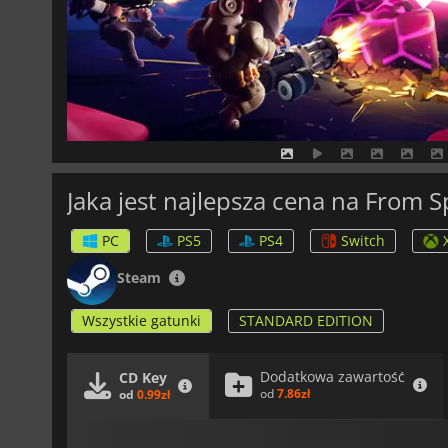
Jaka jest najlepsza cena na From 
PC
PS5
PS4
Switch
Steam
Wszystkie gatunki
STANDARD EDITION
Dodatkowa zawartość
CD Key
od
7.86zł
od
0.99zł