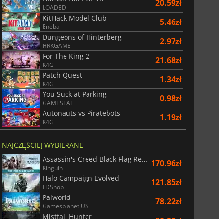
20.59zł
LOADED
KitHack Model Club
5.46zł
Eneba
Dungeons of Hinterberg
2.97zł
HRKGAME
For The King 2
21.68zł
K4G
Patch Quest
1.34zł
K4G
You Suck at Parking
0.98zł
GAMESEAL
Autonauts vs Piratebots
1.19zł
K4G
NAJCZĘŚCIEJ WYBIERANE
Assassin's Creed Black Flag Resynced
170.96zł
Kinguin
Halo Campaign Evolved
121.85zł
155.24
zł
175.00
zł
LDShop
Palworld
78.22zł
Gamesplanet US
Mistfall Hunter