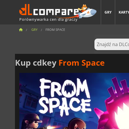
GRY
KARTY
Porównywarka cen dla graczy
GRY
FROM SPACE
Kup cdkey
From Space