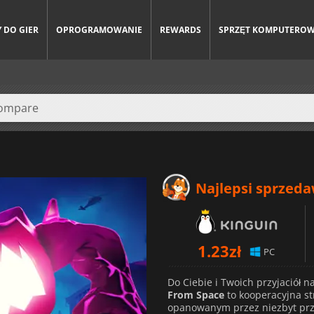
 DO GIER
OPROGRAMOWANIE
REWARDS
SPRZĘT KOMPUTERO
Najlepsi sprzed
1.23
zł
PC
Do Ciebie i Twoich przyjaciół 
From Space
to kooperacyjna st
opanowanym przez niezbyt przy