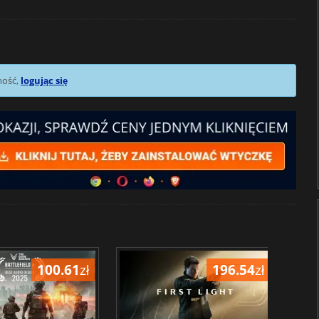
mość,
logując się
100.61
zł
196.54
zł