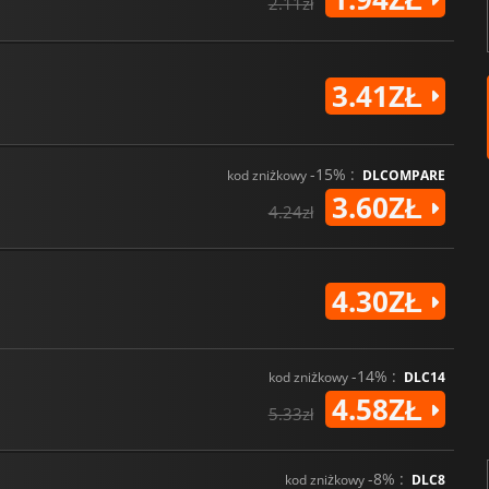
2.11zł
3.41ZŁ
-15% :
kod zniżkowy
DLCOMPARE
3.60ZŁ
4.24zł
4.30ZŁ
-14% :
kod zniżkowy
DLC14
4.58ZŁ
5.33zł
-8% :
kod zniżkowy
DLC8