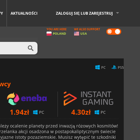
WY
AKTUALNOŚCI
ZALOGUJ SIĘ LUB ZAREJESTRUJ
YOU ARE HERE
WE ALSO SUPPORT
Dark
POLAND
USA
mode
PC
PS5
awcy
1.94
zł
4.30
zł
PC
PC
należy ocalenie planety przed inwazją różowych kosmitów!
rzelanka akcji osadzona w postapokaliptycznym świecie
jazne istoty pozaziemskie. Musisz wytępić te szkodniki