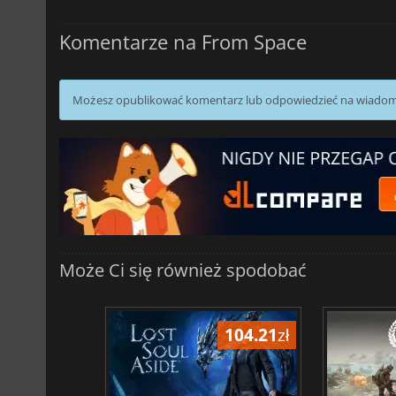
Komentarze na From Space
Możesz opublikować komentarz lub odpowiedzieć na wiado
Może Ci się również spodobać
104.21
zł