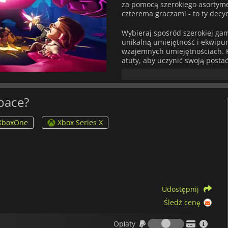
za pomocą szerokiego asortyme
czterema graczami - to ty decyd
Wybieraj spośród szerokiej ga
unikalną umiejętność i ekwipun
wzajemnych umiejętnościach. P
atuty, aby uczynić swoją postać
Wybierz broń z arsenału minigu
również ustawić inne środki obr
aby spowolnić obcych.
Space?
Świat - lub to, co z niego zosta
XboxOne
Xbox Series X
innego wyboru, jak tylko pójść
twojej planety w
From Space
.
Udostępnij
Śledź cenę
Opłaty
Opłaty