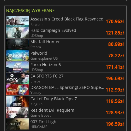
NAJCZĘŚCIEJ WYBIERANE
Assassin's Creed Black Flag Resynced
170.96zł
Kinguin
Halo Campaign Evolved
121.85zł
LDShop
Mistfall Hunter
80.99zł
Steam
Palworld
78.22zł
Gamesplanet US
Forza Horizon 6
171.41zł
LDShop
EA SPORTS FC 27
196.69zł
Eneba
DRAGON BALL Sparking! ZERO Super Limit Breaking NEO
112.99zł
Yuplay
Call of Duty Black Ops 7
119.56zł
Kinguin
Resident Evil Requiem
128.93zł
Game Boost
007 First Light
196.59zł
HRKGAME