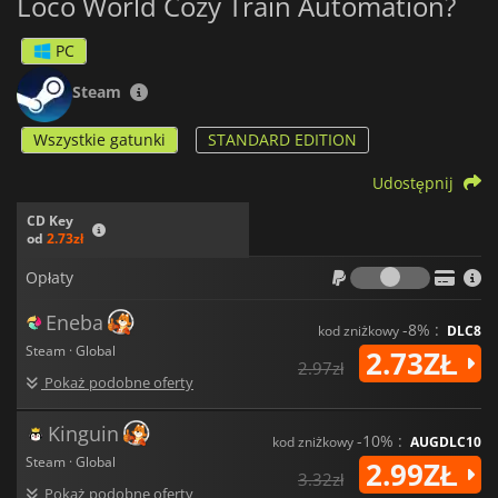
Loco World Cozy Train Automation?
PC
Steam
Wszystkie gatunki
STANDARD EDITION
Udostępnij
CD Key
od
2.73zł
Opłaty
Opłaty
Eneba
-8% :
kod zniżkowy
DLC8
Steam · Global
2.73ZŁ
2.97zł
Pokaż podobne oferty
Kinguin
-10% :
kod zniżkowy
AUGDLC10
Steam · Global
2.99ZŁ
3.32zł
Pokaż podobne oferty