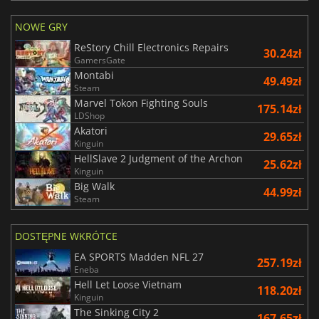
NOWE GRY
ReStory Chill Electronics Repairs
30.24zł
GamersGate
Montabi
49.49zł
Steam
Marvel Tokon Fighting Souls
175.14zł
LDShop
Akatori
29.65zł
Kinguin
HellSlave 2 Judgment of the Archon
25.62zł
Kinguin
Big Walk
44.99zł
Steam
DOSTĘPNE WKRÓTCE
EA SPORTS Madden NFL 27
257.19zł
Eneba
Hell Let Loose Vietnam
118.20zł
Kinguin
The Sinking City 2
167.65zł