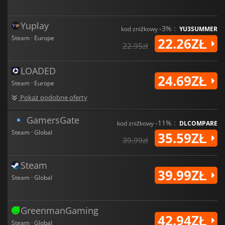
Yuplay
-3% :
kod zniżkowy
YU3SUMMER
Steam · Europe
22.26ZŁ
22.95zł
LOADED
24.69ZŁ
Steam · Europe
Pokaż podobne oferty
GamersGate
-11% :
kod zniżkowy
DLCOMPARE
Steam · Global
35.59ZŁ
39.99zł
Steam
39.99ZŁ
Steam · Global
GreenmanGaming
42.94ZŁ
Steam · Global