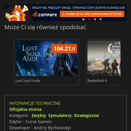
Może Ci się również spodobać
104.21
zł
1
Lost Soul Aside
Battlefield 6
INFORMACJE TECHNICZNE
Oficjalna strona
Kategorie :
Zwykły
,
Symulatory
,
Strategiczne
Edytor : Curve Games
Deweloper : Andriy Bychkovskyi