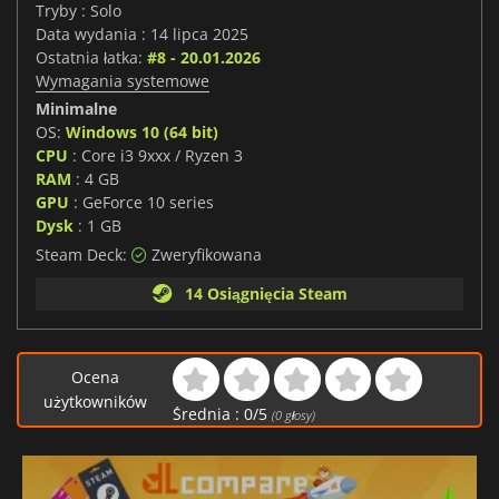
Tryby : Solo
Data wydania : 14 lipca 2025
Ostatnia łatka:
#8 - 20.01.2026
Wymagania systemowe
Minimalne
OS:
Windows 10 (64 bit)
CPU
: Core i3 9xxx / Ryzen 3
RAM
: 4 GB
GPU
: GeForce 10 series
Dysk
: 1 GB
Steam Deck:
Zweryfikowana
14 Osiągnięcia Steam
Ocena
użytkowników
Średnia :
0
/
5
(
0
głosy)