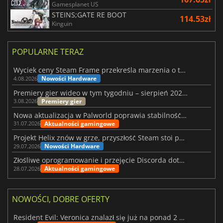
Gamesplanet US
STEINS;GATE RE BOOT
114.53zł
Kinguin
POPULARNE TERAZ
Wyciek ceny Steam Frame przekreśla marzenia o tanim zestawie VR
Nowości Hardware
4.08.2026
Premiery gier wideo w tym tygodniu – sierpień 2026 r. (32. tydzień)
Premiery gier
3.08.2026
Nowa aktualizacja w Palworld poprawia stabilność Sunreach i walk z bossami
Aktualności gamingowe
31.07.2026
Projekt Helix znów w grze, przyszłość Steam stoi pod znakiem zapytania
Nowości Hardware
29.07.2026
Złośliwe oprogramowanie i przejęcie Discorda dotknęły Meccha Chameleon
Aktualności gamingowe
28.07.2026
NOWOŚCI, DOBRE OFERTY
Resident Evil: Veronica znalazł się już na ponad 2 milionach list życzeń