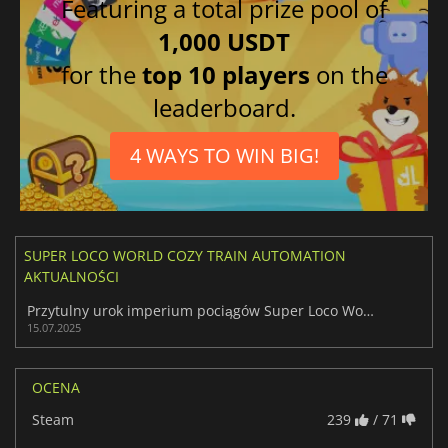
Featuring a total prize pool of
1,000 USDT
for the
top 10 players
on the
leaderboard.
4 WAYS TO WIN BIG!
SUPER LOCO WORLD COZY TRAIN AUTOMATION
AKTUALNOŚCI
Przytulny urok imperium pociągów Super Loco World
15.07.2025
OCENA
Steam
239
/ 71