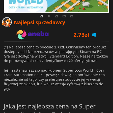
Najlepsi sprzedawcy
2.73
zł
2.99
zł
5.12
zł
(*) Najlepsza cena to obecnie
2.73zł
. Odkryliśmy ten produkt
dostępny od
13
sprzedawców wspierających
Steam
na
PC
.
Gra jest dostępna w edycji Standard Edition. Nasze narzędzie
do porównywania cen zidentyfikowało
20
oferty cyfrowe.
Jeśli zastanawiasz się nad kupnem Super Loco World - Cozy
Train Automation na PC, poświęć chwilę na porównanie cen,
niezależnie od tego, czy preferujesz zdobycie jej w wersji
fizycznej ze sklepu, lub wolisz wersję cyfrową z kluczem do
gry.
Jaka jest najlepsza cena na Super