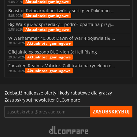
Aktualności gamingowe
5.08.2026
Beast of Reincarnation: twórcy serii gier Pokémon wkraczają na nową ścieżkę
Aktualności gamingowe
5.08.2026
Big Walk już w sprzedaży – podróż oparta na przyjaźni
Aktualności gamingowe
5.08.2026
W Warhammer 40,000: Dawn of War 4 pojawia się frakcja Nekronów
Aktualności gamingowe
30.07.2026
Oficjalnie ogłoszono DLC Nioh 3: Hell Rising
Aktualności gamingowe
29.07.2026
Forsaken Realms: Vahrin’s Call trafia na rynek po dziesięciu latach prac
Aktualności gamingowe
28.07.2026
Zdobądź najlepsze oferty i kody rabatowe dla graczy
Zasubskrybuj newsletter DLCompare