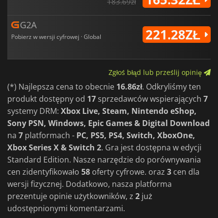
183.69zł
G2A
221.28ZŁ
Pobierz w wersji cyfrowej · Global
Zgłoś błąd lub prześlij opinię
(*) Najlepsza cena to obecnie
16.86zł
. Odkryliśmy ten
produkt dostępny od
17
sprzedawców wspierających
7
systemy DRM:
Xbox Live, Steam, Nintendo eShop,
Sony PSN, Windows, Epic Games & Digital Download
na
7
platformach -
PC, PS5, PS4, Switch, XboxOne,
Xbox Series X & Switch 2
. Gra jest dostępna w edycji
Standard Edition. Nasze narzędzie do porównywania
cen zidentyfikowało
58
oferty cyfrowe. oraz
3
cen dla
wersji fizycznej. Dodatkowo, nasza platforma
prezentuje opinie użytkowników, z
2
już
udostępnionymi komentarzami.