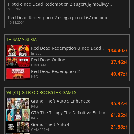
Plotki o Red Dead Redemption 2 sugerują możliwy port na Switch 2
9.10.2025
Red Dead Redemption 2 osiąga ponad 67 milionów sprzedanych egzemplarzy
13.11.2024
TA SAMA SERIA
Red Dead Redemption & Red Dead Redemption 2 Bundle
134.40zł
Eneba
Red Dead Online
27.46zł
HRKGAME
Red Dead Redemption 2
40.47zł
K4G
WIĘCEJ GIER OD ROCKSTAR GAMES
Grand Theft Auto 5 Enhanced
35.92zł
K4G
GTA The Trilogy The Definitive Edition
61.95zł
K4G
Grand Theft Auto 4
21.88zł
GAMESEAL