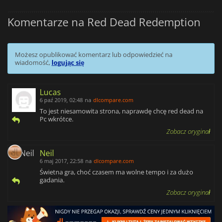
Komentarze na Red Dead Redemption
Możesz opublikować komentarz lub odpowiedzieć na
wiadomość,
logując się
Lucas
6 paź 2019, 02:48
na
dlcompare.com
To jest niesamowita strona, naprawdę chcę red dead na
Pc wkrótce.
Zobacz oryginał
Neil
6 maj 2017, 22:58
na
dlcompare.com
Świetna gra, choć czasem ma wolne tempo i za dużo
gadania.
Zobacz oryginał