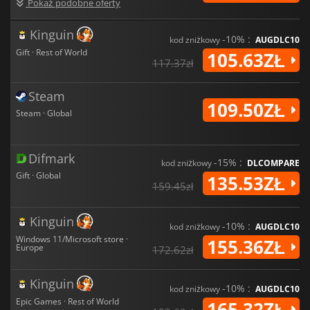
Pokaż podobne oferty
Kinguin
-10% :
kod zniżkowy
AUGDLC10
Gift · Rest of World
105.63ZŁ
117.37zł
Steam
109.50ZŁ
Steam · Global
Difmark
-15% :
kod zniżkowy
DLCOMPARE
Gift · Global
135.53ZŁ
159.45zł
Kinguin
-10% :
kod zniżkowy
AUGDLC10
Windows 11/Microsoft store ·
155.36ZŁ
Europe
172.62zł
Kinguin
-10% :
kod zniżkowy
AUGDLC10
Epic Games · Rest of World
165.32ZŁ