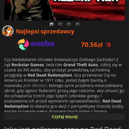
70.56
zł
Najlepsi sprzedawcy
72.36
zł
128.91
zł
Czy kiedykolwiek chciałeś doświadczyć Dzikiego Zachodu? Z
rąk
Rockstar Games
, twórców
Grand Theft Auto
, cofnij się w
czasie do XIX wieku, aby przeżyć prawdziwą zachodnią
przygodę w
Red Dead Redemption
. Gra przeniesie Cię na
American Frontier w 1911 roku. Jesteś byłym banitą o
nazwisku
John Marston
, którego życie przybiera nieoczekiwany
obrót, gdy agenci federalni grożą jego rodzinie, aby zmusić go
do schwytania trzech jego byłych członków gangu i
postawienia ich przed wymiarem sprawiedliwości.
Red Dead
Redemption
to otwarta gra akcji z perspektywy trzeciej osoby,
epicka przygoda pełna dramatycznych bitew z bronią,
ekscytujących napadów i polowań na nagrody w najbardziej
Czytaj więcej
autentycznym zachodnim stylu, w których Twoje działania
wpłyną na otaczający świat i sposób, w jaki ludzie żyjący w