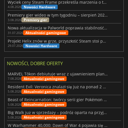
Wyciek ceny Steam Frame przekreśla marzenia o tanim zestawie VR
Nowości Hardware
4.08.2026
Premiery gier wideo w tym tygodniu – sierpień 2026 r. (32. tydzień)
Premiery gier
3.08.2026
Nowa aktualizacja w Palworld poprawia stabilność Sunreach i walk z bossami
Aktualności gamingowe
31.07.2026
Projekt Helix znów w grze, przyszłość Steam stoi pod znakiem zapytania
Nowości Hardware
29.07.2026
NOWOŚCI, DOBRE OFERTY
MARVEL Tōkon debiutuje wraz z ujawnieniem planu rozwoju na pierwszy rok
Aktualności gamingowe
7.08.2026
Resident Evil: Veronica znalazł się już na ponad 2 milionach list życzeń
Aktualności gamingowe
5.08.2026
Beast of Reincarnation: twórcy serii gier Pokémon wkraczają na nową ścieżkę
Aktualności gamingowe
5.08.2026
Big Walk już w sprzedaży – podróż oparta na przyjaźni
Aktualności gamingowe
5.08.2026
W Warhammer 40,000: Dawn of War 4 pojawia się frakcja Nekronów