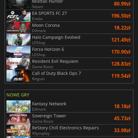
Mistfall Hunter
80.99zł
Steam
EA SPORTS FC 27
196.50zł
Eneba
Moon Corona
18.22zł
Difmark
Halo Campaign Evolved
121.49zł
LDShop
Forza Horizon 6
170.90zł
LDShop
Resident Evil Requiem
128.83zł
Game Boost
Call of Duty Black Ops 7
119.54zł
Kinguin
NOWE GRY
Fantasy Network
18.18zł
Difmark
Sovereign Tower
45.73zł
Game Boost
ReStory Chill Electronics Repairs
33.98zł
Allyouplay