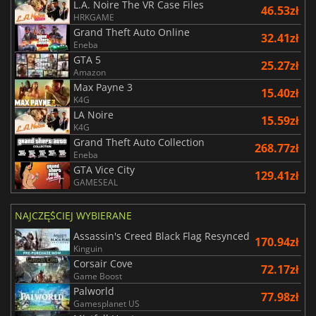
L.A. Noire The VR Case Files
46.53zł
HRKGAME
Grand Theft Auto Online
32.41zł
Eneba
GTA 5
25.27zł
Amazon
Max Payne 3
15.40zł
K4G
LA Noire
15.59zł
K4G
Grand Theft Auto Collection
268.77zł
Eneba
GTA Vice City
129.41zł
GAMESEAL
NAJCZĘŚCIEJ WYBIERANE
Assassin's Creed Black Flag Resynced
170.94zł
Kinguin
Corsair Cove
72.17zł
Game Boost
Palworld
77.98zł
Gamesplanet US