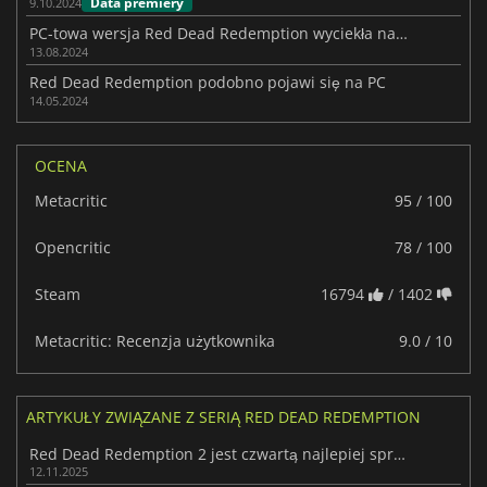
Data premiery
9.10.2024
PC-towa wersja Red Dead Redemption wyciekła na PSN
13.08.2024
Red Dead Redemption podobno pojawi się na PC
14.05.2024
OCENA
Metacritic
95 / 100
Opencritic
78 / 100
Steam
16794
/ 1402
Metacritic: Recenzja użytkownika
9.0 / 10
ARTYKUŁY ZWIĄZANE Z SERIĄ RED DEAD REDEMPTION
Red Dead Redemption 2 jest czwartą najlepiej sprzedającą się grą w historii
12.11.2025