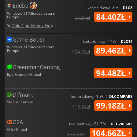
Eneba
-8% :
kod zniżkowy
DLC8
Windows 11/Microsoft store ·
84.40ZŁ
Europe
91.74zł
Pokaż podobne oferty
Game Boost
-14% :
kod zniżkowy
DLC14
Windows 11/Microsoft store ·
89.46ZŁ
Europe
104.02zł
GreenmanGaming
94.48ZŁ
Epic Games · Global
Difmark
-15% :
kod zniżkowy
DLCOMPARE
Steam · Europe
99.18ZŁ
116.68zł
G2A
-21.3% :
kod zniżkowy
DCG2AC6V5
Gift · Global
104.66ZŁ
132.98zł