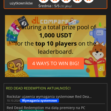
użytkowników
Średnia :
5
/
5
(
32
głosy)
Featuring a total prize pool of
1,000 USDT
for the
top 10 players
on the
leaderboard.
4 WAYS TO WIN BIG!
RED DEAD REDEMPTION AKTUALNOŚCI
Rockstar ujawnia wymagania systemowe Red Dead Redemption na PC
Wymagania systemowe
10.10.2024
Red Dead Redemption ma datę premiery na PC