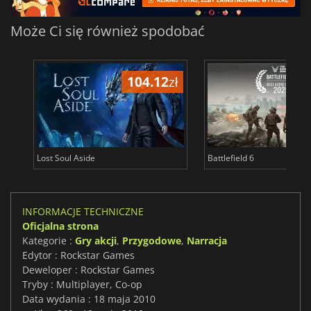
Może Ci się również spodobać
104.12
zł
1
Lost Soul Aside
Battlefield 6
INFORMACJE TECHNICZNE
Oficjalna strona
Kategorie :
Gry akcji
,
Przygodowe
,
Narracja
Edytor : Rockstar Games
Deweloper : Rockstar Games
Tryby : Multiplayer, Co-op
Data wydania : 18 maja 2010