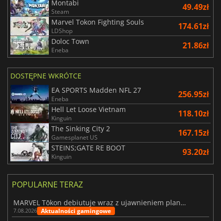
Montabi
49.49zł
Steam
Marvel Tokon Fighting Souls
174.61zł
LDShop
Doloc Town
21.86zł
Eneba
DOSTĘPNE WKRÓTCE
EA SPORTS Madden NFL 27
256.95zł
Eneba
Hell Let Loose Vietnam
118.10zł
Kinguin
The Sinking City 2
167.15zł
Gamesplanet US
STEINS;GATE RE BOOT
93.20zł
Kinguin
POPULARNE TERAZ
MARVEL Tōkon debiutuje wraz z ujawnieniem planu rozwoju na pierwszy rok
Aktualności gamingowe
7.08.2026