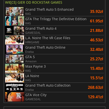
WIĘCEJ GIER OD ROCKSTAR GAMES
Grand Theft Auto 5 Enhanced
35.92zł
K4G
GTA The Trilogy The Definitive Edition
61.95zł
K4G
Grand Theft Auto 4
21.88zł
GAMESEAL
L.A. Noire The VR Case Files
46.53zł
HRKGAME
Grand Theft Auto Online
32.40zł
Eneba
GTA 5
25.27zł
Amazon
Max Payne 3
15.40zł
K4G
LA Noire
15.51zł
K4G
Grand Theft Auto Collection
268.63zł
Eneba
GTA Vice City
129.41zł
GAMESEAL