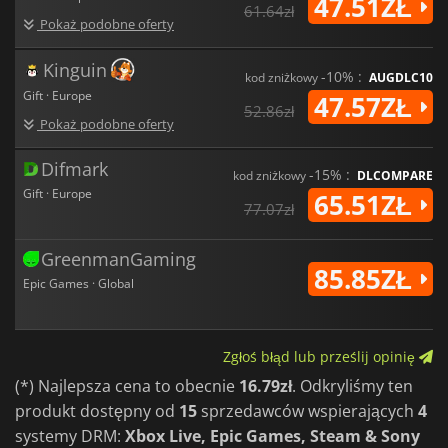
47.51ZŁ
61.64zł
Pokaż podobne oferty
Kinguin
-10% :
kod zniżkowy
AUGDLC10
Gift · Europe
47.57ZŁ
52.86zł
Pokaż podobne oferty
Difmark
-15% :
kod zniżkowy
DLCOMPARE
Gift · Europe
65.51ZŁ
77.07zł
GreenmanGaming
85.85ZŁ
Epic Games · Global
Zgłoś błąd lub prześlij opinię
(*) Najlepsza cena to obecnie
16.79zł
. Odkryliśmy ten
produkt dostępny od
15
sprzedawców wspierających
4
systemy DRM:
Xbox Live, Epic Games, Steam & Sony