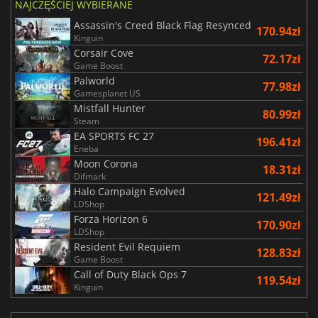
NAJCZĘŚCIEJ WYBIERANE
Assassin's Creed Black Flag Resynced
170.94zł
Kinguin
Corsair Cove
72.17zł
Game Boost
Palworld
77.98zł
Gamesplanet US
Mistfall Hunter
80.99zł
Steam
EA SPORTS FC 27
196.41zł
Eneba
Moon Corona
18.31zł
Difmark
Halo Campaign Evolved
121.49zł
LDShop
Forza Horizon 6
170.90zł
LDShop
Resident Evil Requiem
128.83zł
Game Boost
Call of Duty Black Ops 7
119.54zł
Kinguin