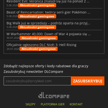
Resident Evil: Veronica znalazł się już na ponad 2 milionach list życzeń
Aktualności gamingowe
5.08.2026
Beast of Reincarnation: twórcy serii gier Pokémon wkraczają na nową ścieżkę
Aktualności gamingowe
5.08.2026
Big Walk już w sprzedaży – podróż oparta na przyjaźni
Aktualności gamingowe
5.08.2026
W Warhammer 40,000: Dawn of War 4 pojawia się frakcja Nekronów
Aktualności gamingowe
30.07.2026
Oficjalnie ogłoszono DLC Nioh 3: Hell Rising
Aktualności gamingowe
29.07.2026
Zdobądź najlepsze oferty i kody rabatowe dla graczy
Zasubskrybuj newsletter DLCompare
SKLEPY
PLATFORMA GIER
KONTAKT