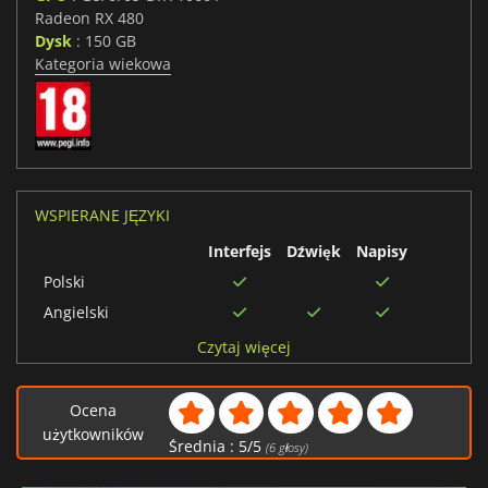
Radeon RX 480
Dysk
: 150 GB
Kategoria wiekowa
WSPIERANE JĘZYKI
Interfejs
Dźwięk
Napisy
Polski
Angielski
Francuski
Czytaj więcej
Włoski
Hiszpański
Ocena
użytkowników
Niemiecki
Średnia :
5
/
5
(
6
głosy)
Koreański