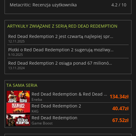
Metacritic: Recenzja użytkownika
4.2 / 10
ARTYKUŁY ZWIĄZANE Z SERIĄ RED DEAD REDEMPTION
Red Dead Redemption 2 jest czwartą najlepiej sprzedającą się grą w historii
12.11.2025
Plotki o Red Dead Redemption 2 sugerują możliwy port na Switch 2
9.10.2025
Red Dead Redemption 2 osiąga ponad 67 milionów sprzedanych egzemplarzy
13.11.2024
TA SAMA SERIA
Red Dead Redemption & Red Dead Redemption 2 Bundle
134.34zł
Eneba
Red Dead Redemption 2
40.47zł
K4G
Red Dead Redemption
67.52zł
Game Boost