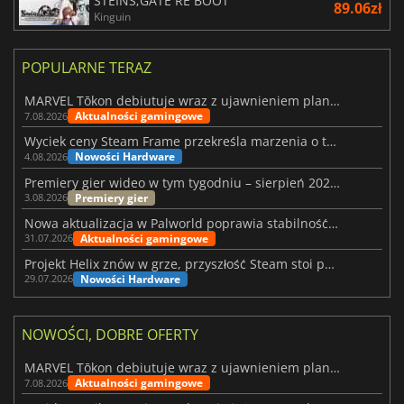
STEINS;GATE RE BOOT
89.06zł
Kinguin
POPULARNE TERAZ
MARVEL Tōkon debiutuje wraz z ujawnieniem planu rozwoju na pierwszy rok
Aktualności gamingowe
7.08.2026
Wyciek ceny Steam Frame przekreśla marzenia o tanim zestawie VR
Nowości Hardware
4.08.2026
Premiery gier wideo w tym tygodniu – sierpień 2026 r. (32. tydzień)
Premiery gier
3.08.2026
Nowa aktualizacja w Palworld poprawia stabilność Sunreach i walk z bossami
Aktualności gamingowe
31.07.2026
Projekt Helix znów w grze, przyszłość Steam stoi pod znakiem zapytania
Nowości Hardware
29.07.2026
NOWOŚCI, DOBRE OFERTY
MARVEL Tōkon debiutuje wraz z ujawnieniem planu rozwoju na pierwszy rok
Aktualności gamingowe
7.08.2026