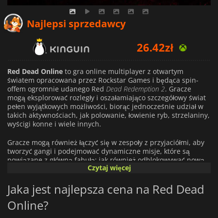
Najlepsi sprzedawcy
26.42
zł
28.77
zł
Red Dead Online
to gra online multiplayer z otwartym
światem opracowana przez Rockstar Games i będąca spin-
offem ogromnie udanego Red
Dead Redemption 2
. Gracze
43.81
zł
mogą eksplorować rozległy i oszałamiająco szczegółowy świat
pełen wyjątkowych możliwości, biorąc jednocześnie udział w
takich aktywnościach, jak polowanie, łowienie ryb, strzelaniny,
wyścigi konne i wiele innych.
Gracze mogą również łączyć się w zespoły z przyjaciółmi, aby
tworzyć gangi i podejmować dynamiczne misje, które są
powiązane z główną fabułą; jak również odblokowywać nową
Czytaj więcej
zawartość poprzez dwa tryby fabularne - Frontier Pursuits & A
Land Of Opportunities. Dodatkowo, gracze mogą dostosować
Jaka jest najlepsza cena na Red Dead
swoją postać za pomocą różnych elementów ubioru, broni i
wyposażenia obozu za pieniądze zarobione w grze.
Online?
Red Dead Online
W grze zastosowano również system