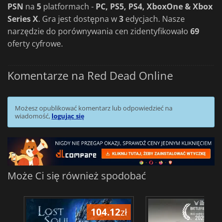
PSN
na
5
platformach -
PC, PS5, PS4, XboxOne & Xbox
Series X
. Gra jest dostępna w
3
edycjach. Nasze
narzędzie do porównywania cen zidentyfikowało
69
oferty cyfrowe.
Komentarze na Red Dead Online
Możesz opublikować komentarz lub odpowiedzieć na
wiadomość,
logując się
Może Ci się również spodobać
104.12
zł
1