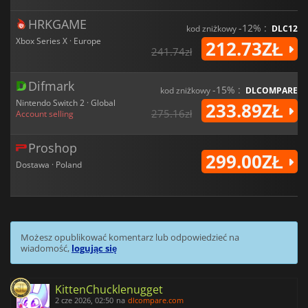
HRKGAME
-12% :
kod zniżkowy
DLC12
Xbox Series X · Europe
212.73ZŁ
241.74zł
Difmark
-15% :
kod zniżkowy
DLCOMPARE
Nintendo Switch 2 · Global
233.89ZŁ
275.16zł
Account selling
Proshop
299.00ZŁ
Dostawa · Poland
Możesz opublikować komentarz lub odpowiedzieć na
wiadomość,
logując się
KittenChucklenugget
2 cze 2026, 02:50
na
dlcompare.com