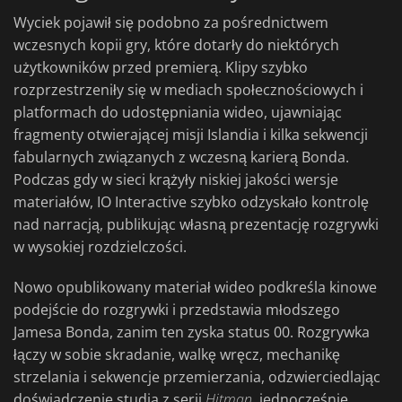
Wyciek pojawił się podobno za pośrednictwem
wczesnych kopii gry, które dotarły do niektórych
użytkowników przed premierą. Klipy szybko
rozprzestrzeniły się w mediach społecznościowych i
platformach do udostępniania wideo, ujawniając
fragmenty otwierającej misji Islandia i kilka sekwencji
fabularnych związanych z wczesną karierą Bonda.
Podczas gdy w sieci krążyły niskiej jakości wersje
materiałów, IO Interactive szybko odzyskało kontrolę
nad narracją, publikując własną prezentację rozgrywki
w wysokiej rozdzielczości.
Nowo opublikowany materiał wideo podkreśla kinowe
podejście do rozgrywki i przedstawia młodszego
Jamesa Bonda, zanim ten zyska status 00. Rozgrywka
łączy w sobie skradanie, walkę wręcz, mechanikę
strzelania i sekwencje przemierzania, odzwierciedlając
doświadczenie studia z serii
Hitman
, jednocześnie