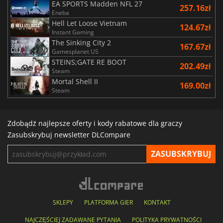
EA SPORTS Madden NFL 27
257.16zł
Eneba
Hell Let Loose Vietnam
124.67zł
Instant Gaming
The Sinking City 2
167.67zł
Gamesplanet US
STEINS;GATE RE BOOT
202.49zł
Steam
Mortal Shell II
169.00zł
Steam
Zdobądź najlepsze oferty i kody rabatowe dla graczy
Zasubskrybuj newsletter DLCompare
SKLEPY
PLATFORMA GIER
KONTAKT
NAJCZĘŚCIEJ ZADAWANE PYTANIA
POLITYKA PRYWATNOŚCI