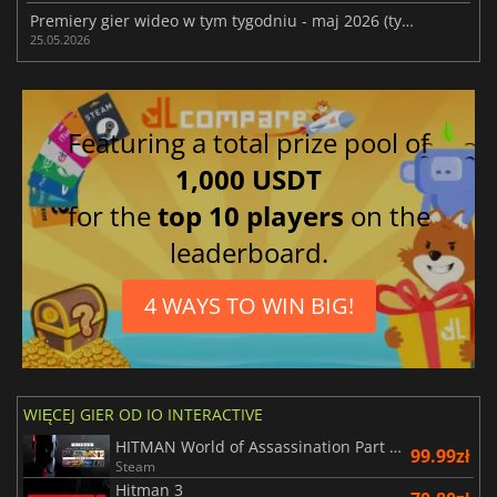
Premiery gier wideo w tym tygodniu - maj 2026 (tydzień 22)
25.05.2026
Featuring a total prize pool of
1,000 USDT
for the
top 10 players
on the
leaderboard.
4 WAYS TO WIN BIG!
WIĘCEJ GIER OD IO INTERACTIVE
HITMAN World of Assassination Part One
99.99zł
Steam
Hitman 3