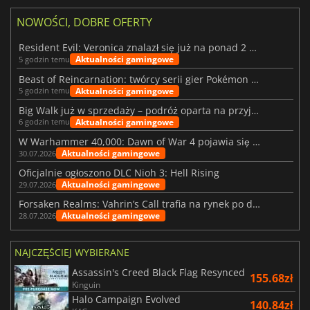
NOWOŚCI, DOBRE OFERTY
Resident Evil: Veronica znalazł się już na ponad 2 milionach list życzeń
Aktualności gamingowe
5 godzin temu
Beast of Reincarnation: twórcy serii gier Pokémon wkraczają na nową ścieżkę
Aktualności gamingowe
5 godzin temu
Big Walk już w sprzedaży – podróż oparta na przyjaźni
Aktualności gamingowe
6 godzin temu
W Warhammer 40,000: Dawn of War 4 pojawia się frakcja Nekronów
Aktualności gamingowe
30.07.2026
Oficjalnie ogłoszono DLC Nioh 3: Hell Rising
Aktualności gamingowe
29.07.2026
Forsaken Realms: Vahrin’s Call trafia na rynek po dziesięciu latach prac
Aktualności gamingowe
28.07.2026
NAJCZĘŚCIEJ WYBIERANE
Assassin's Creed Black Flag Resynced
155.68zł
Kinguin
Halo Campaign Evolved
140.84zł