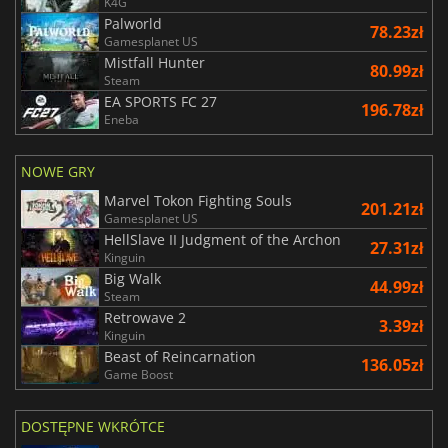
K4G
Palworld
78.23zł
Gamesplanet US
Mistfall Hunter
80.99zł
Steam
EA SPORTS FC 27
196.78zł
Eneba
NOWE GRY
Marvel Tokon Fighting Souls
201.21zł
Gamesplanet US
HellSlave II Judgment of the Archon
27.31zł
Kinguin
Big Walk
44.99zł
Steam
Retrowave 2
3.39zł
Kinguin
Beast of Reincarnation
136.05zł
Game Boost
DOSTĘPNE WKRÓTCE