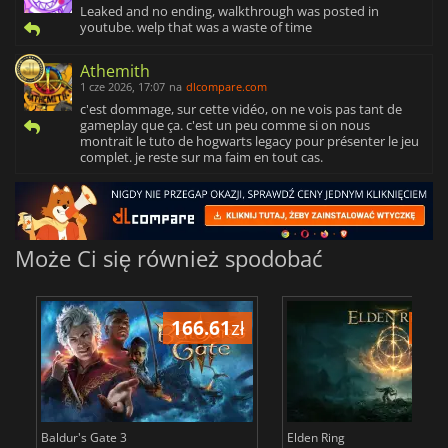
Leaked and no ending, walkthrough was posted in
youtube. welp that was a waste of time
Athemith
1 cze 2026, 17:07
na
dlcompare.com
c'est dommage, sur cette vidéo, on ne vois pas tant de
gameplay que ça. c'est un peu comme si on nous
montrait le tuto de hogwarts legacy pour présenter le jeu
complet. je reste sur ma faim en tout cas.
Może Ci się również spodobać
166.61
zł
175
Baldur's Gate 3
Elden Ring