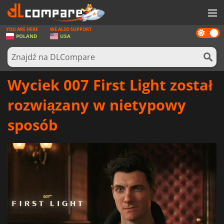
YOU ARE HERE
WE ALSO SUPPORT
Dark
GRY
POLAND
USA
mode
KARTY DO GIER
OPROGRAMOWANIE
Wyciek 007 First Light został
REWARDS
rozwiązany w nietypowy
SPRZĘT KOMPUTEROWY
sposób
AKTUALNOŚCI
ZALOGUJ SIĘ LUB ZAREJESTRUJ