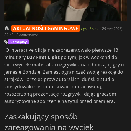
AKTUALNOŚCI GAMINGOWE
Fyra Frost
-
26 maj 2026,
09:47
- 2 komentarze
Gameplay
IO Interactive oficjalnie zaprezentowało pierwsze 13
minut gry
007 First Light
po tym, jak w weekend do
sieci wyciekł materiał z rozgrywki z nadchodzącej gry o
Jamesie Bondzie. Zamiast ograniczać swoją reakcję do
strajków i przejęć praw autorskich, duńskie studio
zdecydowało się opublikować dopracowaną,
rozszerzoną prezentację rozgrywki, dając graczom
autoryzowane spojrzenie na tytuł przed premierą.
Zaskakujący sposób
zareagowania na wyciek