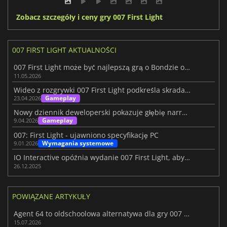
Zobacz szczegóły i ceny gry 007 First Light
007 FIRST LIGHT AKTUALNOŚCI
007 First Light może być najlepszą grą o Bondzie od czasów GoldenEye
11.05.2026
Wideo z rozgrywki 007 First Light podkreśla skradanie się
Gameplay
23.04.2026
Nowy dziennik deweloperski pokazuje głębię narracji w 007 First Light
Gameplay
9.04.2026
007: First Light - ujawniono specyfikację PC
Wymagania systemowe
9.01.2026
IO Interactive opóźnia wydanie 007 First Light, aby zapewnić jakość
26.12.2025
POWIĄZANE ARTYKUŁY
Agent 64 to oldschoolowa alternatywa dla gry 007 First Light
15.07.2026