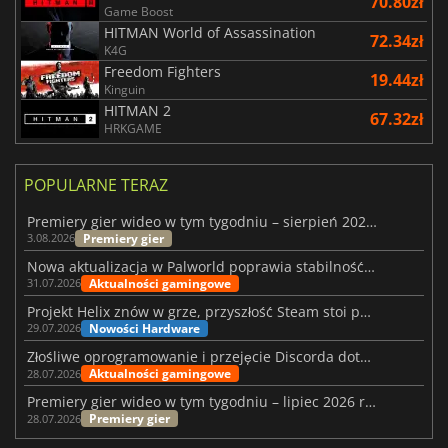
70.80zł
Game Boost
HITMAN World of Assassination
72.34zł
K4G
Freedom Fighters
19.44zł
Kinguin
HITMAN 2
67.32zł
HRKGAME
POPULARNE TERAZ
Premiery gier wideo w tym tygodniu – sierpień 2026 r. (32. tydzień)
Premiery gier
3.08.2026
Nowa aktualizacja w Palworld poprawia stabilność Sunreach i walk z bossami
Aktualności gamingowe
31.07.2026
Projekt Helix znów w grze, przyszłość Steam stoi pod znakiem zapytania
Nowości Hardware
29.07.2026
Złośliwe oprogramowanie i przejęcie Discorda dotknęły Meccha Chameleon
Aktualności gamingowe
28.07.2026
Premiery gier wideo w tym tygodniu – lipiec 2026 r. (tydzień 31)
Premiery gier
28.07.2026