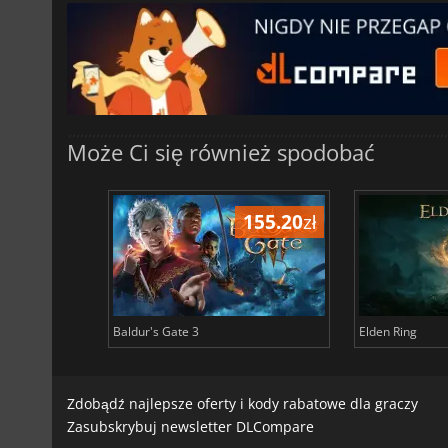
Może Ci się również spodobać
196.56
zł
155.20
zł
Baldur's Gate 3
Elden Ring
Zdobądź najlepsze oferty i kody rabatowe dla graczy
Zasubskrybuj newsletter DLCompare