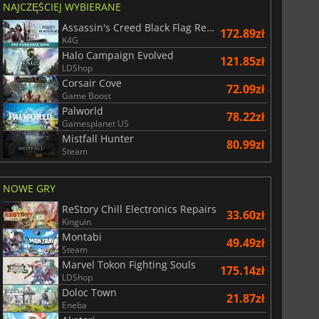
NAJCZĘŚCIEJ WYBIERANE
Assassin's Creed Black Flag Resynced
172.89zł
K4G
Halo Campaign Evolved
121.85zł
LDShop
Corsair Cove
72.09zł
Game Boost
Palworld
78.22zł
Gamesplanet US
Mistfall Hunter
80.99zł
Steam
NOWE GRY
ReStory Chill Electronics Repairs
33.60zł
Kinguin
Montabi
49.49zł
Steam
Marvel Tokon Fighting Souls
175.14zł
LDShop
Doloc Town
21.87zł
Eneba