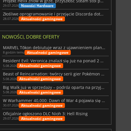
Projekt Helix znów w grze, przyszłość Steam stoi pod znakiem zapytania
Nowości Hardware
29.07.2026
Złośliwe oprogramowanie i przejęcie Discorda dotknęły Meccha Chameleon
Aktualności gamingowe
28.07.2026
NOWOŚCI, DOBRE OFERTY
MARVEL Tōkon debiutuje wraz z ujawnieniem planu rozwoju na pierwszy rok
Aktualności gamingowe
8 godzin temu
Resident Evil: Veronica znalazł się już na ponad 2 milionach list życzeń
Aktualności gamingowe
5.08.2026
Beast of Reincarnation: twórcy serii gier Pokémon wkraczają na nową ścieżkę
Aktualności gamingowe
5.08.2026
Big Walk już w sprzedaży – podróż oparta na przyjaźni
Aktualności gamingowe
5.08.2026
W Warhammer 40,000: Dawn of War 4 pojawia się frakcja Nekronów
Aktualności gamingowe
30.07.2026
Oficjalnie ogłoszono DLC Nioh 3: Hell Rising
Aktualności gamingowe
29.07.2026