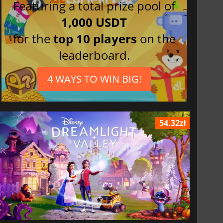
Featuring a total prize pool of
1,000 USDT
for the
top 10 players
on the
leaderboard.
4 WAYS TO WIN BIG!
54.32zł