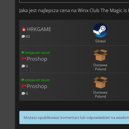
Jaka jest najlepsza cena na Winx Club The Magic is
HRKGAME
83
Global
OFICJALNY SKLEP
Proshop
Dostawa
0
Poland
OFICJALNY SKLEP
Proshop
Dostawa
0
Poland
Możesz opublikować komentarz lub odpowiedzieć na wiado