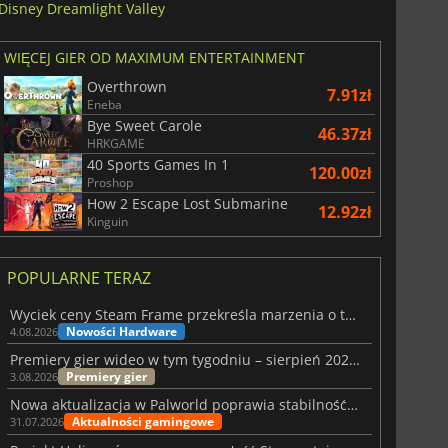
Disney Dreamlight Valley
WIĘCEJ GIER OD MAXIMUM ENTERTAINMENT
Overthrown
7.91zł
Eneba
Bye Sweet Carole
46.37zł
HRKGAME
40 Sports Games In 1
120.00zł
Proshop
How 2 Escape Lost Submarine
12.92zł
Kinguin
POPULARNE TERAZ
Wyciek ceny Steam Frame przekreśla marzenia o tanim zestawie VR
Nowości Hardware
4.08.2026
Premiery gier wideo w tym tygodniu – sierpień 2026 r. (32. tydzień)
Premiery gier
3.08.2026
Nowa aktualizacja w Palworld poprawia stabilność Sunreach i walk z bossami
Aktualności gamingowe
31.07.2026