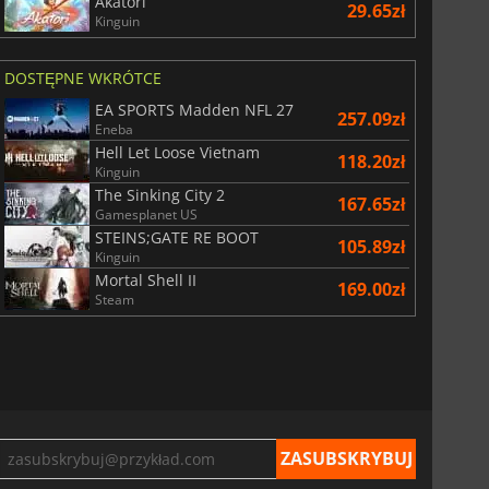
Akatori
29.65zł
Kinguin
DOSTĘPNE WKRÓTCE
EA SPORTS Madden NFL 27
257.09zł
Eneba
Hell Let Loose Vietnam
118.20zł
Kinguin
The Sinking City 2
167.65zł
Gamesplanet US
29.01
zł
66.54
zł
STEINS;GATE RE BOOT
105.89zł
Kinguin
Mortal Shell II
169.00zł
Steam
War WARHAMMER 3
Lies Of P