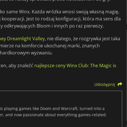
jako same Winx. Każda wróżka wnosi swoją własną magię,
 kooperacji. Jest to rodzaj konfiguracji, która ma sens dla
czy odkrywających Bloom i innych po raz pierwszy.
ney Dreamlight Valley
, nie dlatego, że rozgrywka jest taka
ej mierze na komforcie ukochanej marki, znanych
na hardkorowym wyzwaniu.
cen, aby znaleźć
najlepsze ceny Winx Club: The Magic is
Udostępnij
s playing games like Doom and Warcraft, turned into a
er, and now passionate about everything games-related.