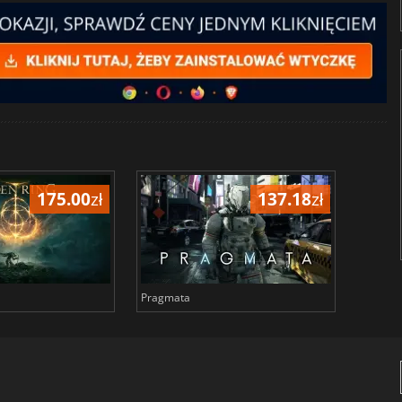
175.00
zł
137.18
zł
Pragmata
Total 