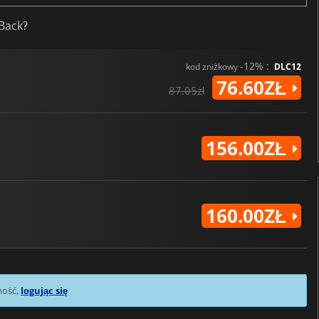
 Back?
-12% :
kod zniżkowy
DLC12
76.60ZŁ
87.05zł
156.00ZŁ
160.00ZŁ
mość,
logując się