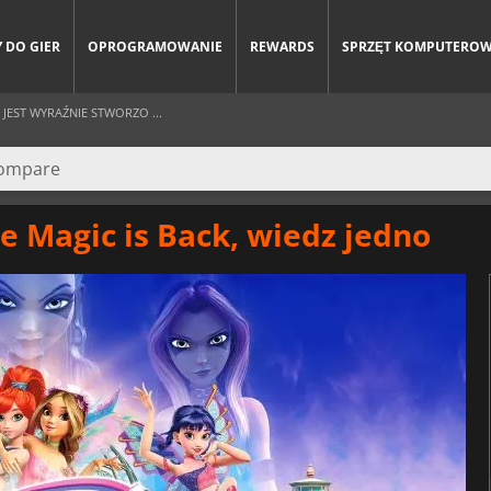
 DO GIER
OPROGRAMOWANIE
REWARDS
SPRZĘT KOMPUTERO
 JEST WYRAŹNIE STWORZO ...
e Magic is Back, wiedz jedno