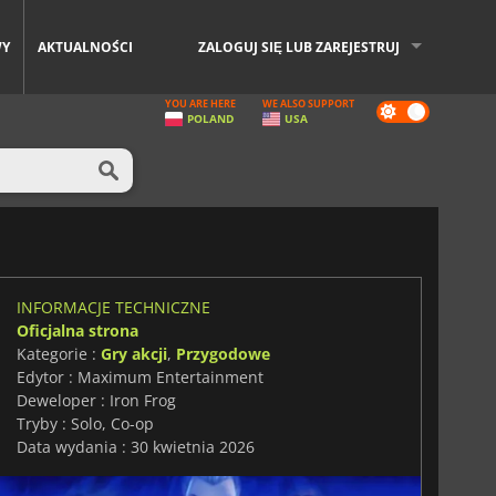
WY
AKTUALNOŚCI
ZALOGUJ SIĘ LUB ZAREJESTRUJ
YOU ARE HERE
WE ALSO SUPPORT
Dark
POLAND
USA
mode
INFORMACJE TECHNICZNE
Oficjalna strona
Kategorie :
Gry akcji
,
Przygodowe
Edytor : Maximum Entertainment
Deweloper : Iron Frog
Tryby : Solo, Co-op
Data wydania : 30 kwietnia 2026