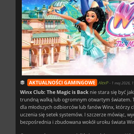
AKTUALNOŚCI GAMINGOWE
AlexP
-
1 maj 2026, 1
Winx Club: The Magic is Back
nie stara się być j
trundną walką lub ogromnym otwartym światem. To
dla młodszych odbiorców lub fanów Winx, którzy c
uczenia się setek systemów. I szczerze mówiąc, wyda
bezpośrednia i zbudowana wokół uroku świata Win