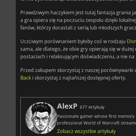
Prawdziwym haczykiem jest tutaj fantazja grania 
a gra opiera się na poczuciu zespołu dzięki lokalnej
fanów, którzy dorastali z serią lub młodszych gra
Uczciwym porównaniem byłoby coś w rodzaju
Dis
sama, ale dlatego, że obie gry opierają się w duż
postaciach i relaksującym doświadczeniu, a nie 
Przed zakupem skorzystaj z naszej porównywarki 
Back
i skorzystaj z najtańszej dostępnej oferty.
AlexP
677 Artykuły
Passionate gamer whose first memory i
professional World of Warcraft stream
Zobacz wszystkie artykuły