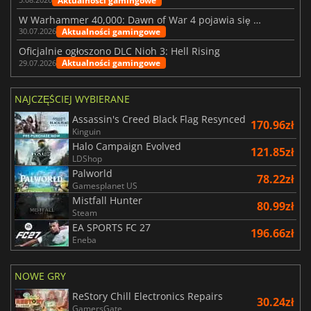
Aktualności gamingowe
W Warhammer 40,000: Dawn of War 4 pojawia się frakcja Nekronów
Aktualności gamingowe
30.07.2026
Oficjalnie ogłoszono DLC Nioh 3: Hell Rising
Aktualności gamingowe
29.07.2026
NAJCZĘŚCIEJ WYBIERANE
Assassin's Creed Black Flag Resynced
170.96zł
Kinguin
Halo Campaign Evolved
121.85zł
LDShop
Palworld
78.22zł
Gamesplanet US
Mistfall Hunter
80.99zł
Steam
EA SPORTS FC 27
196.66zł
Eneba
NOWE GRY
ReStory Chill Electronics Repairs
30.24zł
GamersGate