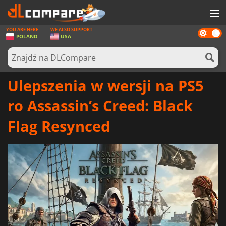
YOU ARE HERE
WE ALSO SUPPORT
Dark
GRY
POLAND
USA
mode
KARTY DO GIER
OPROGRAMOWANIE
Ulepszenia w wersji na PS5
REWARDS
ro Assassin’s Creed: Black
SPRZĘT KOMPUTEROWY
Flag Resynced
AKTUALNOŚCI
ZALOGUJ SIĘ LUB ZAREJESTRUJ