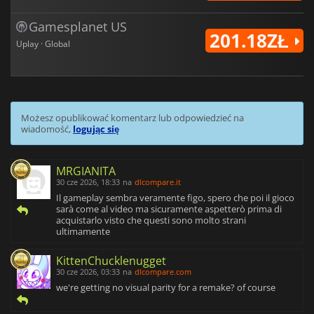
Gamesplanet US
201.18ZŁ
Uplay · Global
Możesz opublikować komentarz lub odpowiedzieć na
wiadomość,
logując się
MRGIANITA
30 cze 2026, 18:33
na
dlcompare.it
Il gameplay sembra veramente figo, spero che poi il gioco
sarà come al video ma sicuramente aspetterò prima di
acquistarlo visto che questi sono molto strani
ultimamente
KittenChucklenugget
30 cze 2026, 03:33
na
dlcompare.com
we're getting no visual parity for a remake? of course