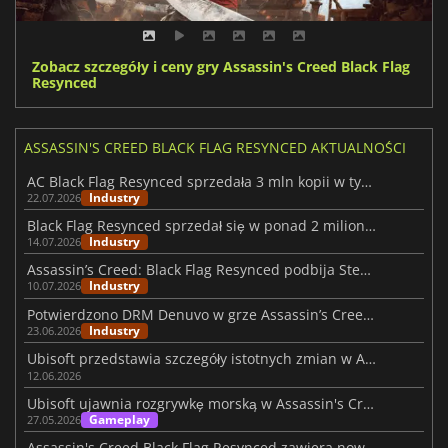
Zobacz szczegóły i ceny gry Assassin's Creed Black Flag
Resynced
ASSASSIN'S CREED BLACK FLAG RESYNCED AKTUALNOŚCI
AC Black Flag Resynced sprzedała 3 mln kopii w tydzień
Industry
22.07.2026
Black Flag Resynced sprzedał się w ponad 2 milionach sztuk w dniu premiery
Industry
14.07.2026
Assassin’s Creed: Black Flag Resynced podbija Steam
Industry
10.07.2026
Potwierdzono DRM Denuvo w grze Assassin’s Creed: Black Flag Resynced
Industry
23.06.2026
Ubisoft przedstawia szczegóły istotnych zmian w AC Black Flag Resynced
12.06.2026
Ubisoft ujawnia rozgrywkę morską w Assassin's Creed Black Flag Resynced
Gameplay
27.05.2026
Assassin's Creed Black Flag Resynced zawiera nowe systemy rozgrywki