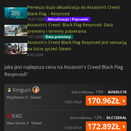
Pierwsza duża aktualizacja do Assassin’s Creed:
Black Flag – Resynced
16.07.2026
Aktualizacje i Poprawki
Assassin's Creed: Black Flag Resynced: Data
premiery i terminy pobierania
7.07.2026
Data premiery
Assassin's Creed Black Flag Resynced jest sensacją
na liście życzeń Steam
4.05.2026
Jaka jest najlepsza cena na Assassin's Creed Black Flag
Resynced?
Kinguin
-10% :
kod zniżkowy
AUGDLC10
PlayStation 5 · Global
170.96ZŁ
189.96zł
K4G
-12% :
kod zniżkowy
DLC12DEAL
Xbox Series X · Global
172.89ZŁ
196.47zł