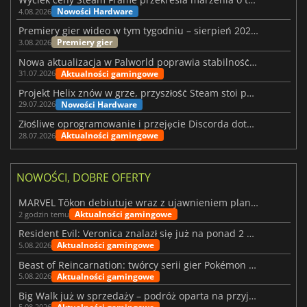
Nowości Hardware
4.08.2026
Premiery gier wideo w tym tygodniu – sierpień 2026 r. (32. tydzień)
Premiery gier
3.08.2026
Nowa aktualizacja w Palworld poprawia stabilność Sunreach i walk z bossami
Aktualności gamingowe
31.07.2026
Projekt Helix znów w grze, przyszłość Steam stoi pod znakiem zapytania
Nowości Hardware
29.07.2026
Złośliwe oprogramowanie i przejęcie Discorda dotknęły Meccha Chameleon
Aktualności gamingowe
28.07.2026
NOWOŚCI, DOBRE OFERTY
MARVEL Tōkon debiutuje wraz z ujawnieniem planu rozwoju na pierwszy rok
Aktualności gamingowe
2 godzin temu
Resident Evil: Veronica znalazł się już na ponad 2 milionach list życzeń
Aktualności gamingowe
5.08.2026
Beast of Reincarnation: twórcy serii gier Pokémon wkraczają na nową ścieżkę
Aktualności gamingowe
5.08.2026
Big Walk już w sprzedaży – podróż oparta na przyjaźni
5.08.2026