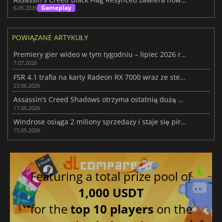
Gameplay
6.05.2026
POWIĄZANE ARTYKUŁY
Premiery gier wideo w tym tygodniu – lipiec 2026 r. (28. tydzień)
7.07.2026
FSR 4.1 trafia na karty Radeon RX 7000 wraz ze sterownikiem Adrenalin
23.06.2026
Assassin’s Creed Shadows otrzyma ostatnią dużą aktualizację
17.06.2026
Windrose osiąga 2 miliony sprzedaży i staje się pirackim hitem 2026 roku
15.05.2026
Featuring a total prize pool of
1,000 USDT
for the
top 10 players
on the