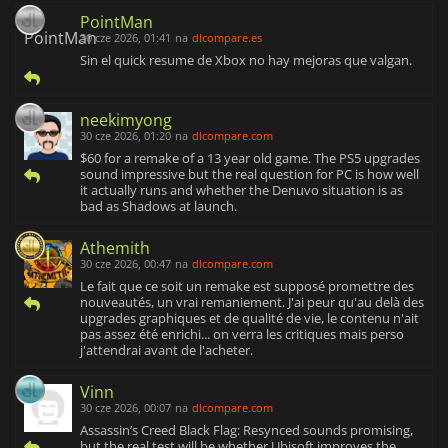
PointMan
30 cze 2026, 01:41
na
dlcompare.es
Sin el quick resume de Xbox no hay mejoras que valgan.
neekimyong
30 cze 2026, 01:20
na
dlcompare.com
$60 for a remake of a 13 year old game. The PS5 upgrades
sound impressive but the real question for PC is how well
it actually runs and whether the Denuvo situation is as
bad as Shadows at launch.
Athemith
30 cze 2026, 00:47
na
dlcompare.com
Le fait que ce soit un remake est supposé promettre des
nouveautés, un vrai remaniement. J'ai peur qu'au delà des
upgrades graphiques et de qualité de vie, le contenu n'ait
pas assez été enrichi... on verra les critiques mais perso
j'attendrai avant de l'acheter.
Vinn
30 cze 2026, 00:07
na
dlcompare.com
Assassin’s Creed Black Flag: Resynced sounds promising,
but the real test will be whether Ubisoft improves the