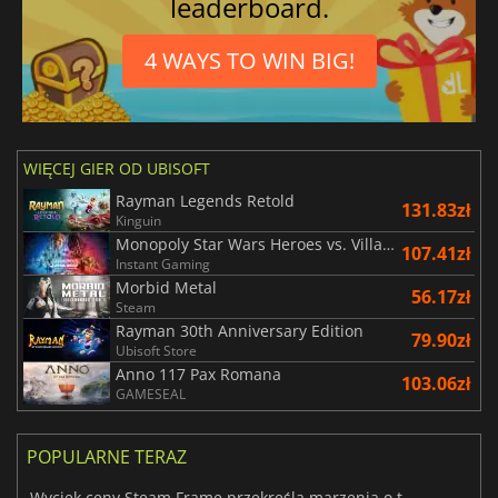
leaderboard.
4 WAYS TO WIN BIG!
WIĘCEJ GIER OD UBISOFT
Rayman Legends Retold
131.83zł
Kinguin
Monopoly Star Wars Heroes vs. Villains
107.41zł
Instant Gaming
Morbid Metal
56.17zł
Steam
Rayman 30th Anniversary Edition
79.90zł
Ubisoft Store
Anno 117 Pax Romana
103.06zł
GAMESEAL
POPULARNE TERAZ
Wyciek ceny Steam Frame przekreśla marzenia o tanim zestawie VR