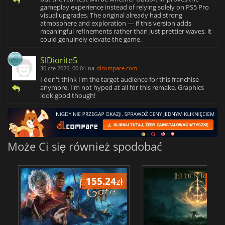
gameplay experience instead of relying solely on PS5 Pro
visual upgrades. The original already had strong
atmosphere and exploration — if this version adds
meaningful refinements rather than just prettier waves, it
could genuinely elevate the game.
SlDiorite5
30 cze 2026, 00:04
na
dlcompare.com
I don't think I'm the target audience for this franchise
anymore. I'm not hyped at all for this remake. Graphics
look good though!
Może Ci się również spodobać
155.24
zł
175