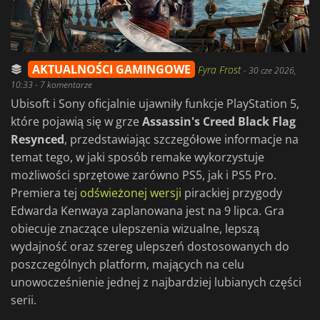
AKTUALNOŚCI GAMINGOWE
Fyra Frost
-
30 cze 2026,
10:33
- 7 komentarze
Ubisoft i Sony oficjalnie ujawniły funkcje PlayStation 5,
które pojawią się w grze
Assassin's Creed Black Flag
Resynced
, przedstawiając szczegółowe informacje na
temat tego, w jaki sposób remake wykorzystuje
możliwości sprzętowe zarówno PS5, jak i PS5 Pro.
Premiera tej
odświeżonej wersji
pirackiej przygody
Edwarda Kenwaya zaplanowana jest na 9 lipca. Gra
obiecuje znaczące ulepszenia wizualne, lepszą
wydajność oraz szereg ulepszeń dostosowanych do
poszczególnych platform, mających na celu
unowocześnienie jednej z najbardziej lubianych części
serii.