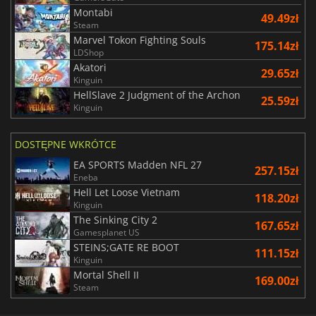
Montabi
49.49zł
Steam
Marvel Tokon Fighting Souls
175.14zł
LDShop
Akatori
29.65zł
Kinguin
HellSlave 2 Judgment of the Archon
25.59zł
Kinguin
DOSTĘPNE WKRÓTCE
EA SPORTS Madden NFL 27
257.15zł
Eneba
Hell Let Loose Vietnam
118.20zł
Kinguin
The Sinking City 2
167.65zł
Gamesplanet US
STEINS;GATE RE BOOT
111.15zł
Kinguin
Mortal Shell II
169.00zł
Steam