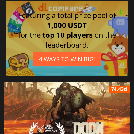
Featuring a total prize pool of
1,000 USDT
for the
top 10 players
on the
leaderboard.
4 WAYS TO WIN BIG!
74.43zł