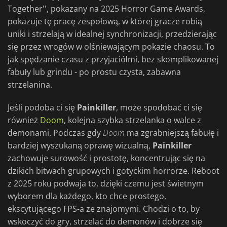
Together'', pokazany na 2025 Horror Game Awards,
pokazuje tę pracę zespołową, w której gracze robią
uniki i strzelają w idealnej synchronizacji, przedzierając
się przez wrogów w olśniewającym pokazie chaosu. To
jak spędzanie czasu z przyjaciółmi, bez skomplikowanej
fabuły lub grindu - po prostu czysta, zabawna
strzelanina.
Jeśli podoba ci się
Painkiller
, może spodobać ci się
również
Doom
, kolejna szybka strzelanka o walce z
demonami. Podczas gdy
Doom
ma zgrabniejszą fabułę i
bardziej wyszukaną oprawę wizualną,
Painkiller
zachowuje surowość i prostotę, koncentrując się na
dzikich bitwach grupowych i gotyckim horrorze. Reboot
z 2025 roku podwaja to, dzięki czemu jest świetnym
wyborem dla każdego, kto chce prostego,
ekscytującego FPS-a ze znajomymi. Chodzi o to, by
wskoczyć do gry, strzelać do demonów i dobrze się