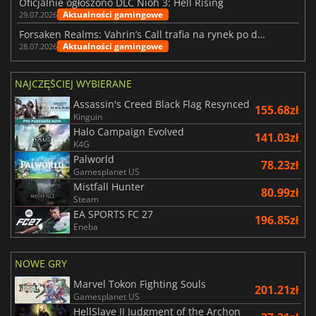
Oficjalnie ogłoszono DLC Nioh 3: Hell Rising
Aktualności gamingowe
29.07.2026
Forsaken Realms: Vahrin’s Call trafia na rynek po dziesięciu latach prac
Aktualności gamingowe
28.07.2026
NAJCZĘŚCIEJ WYBIERANE
Assassin's Creed Black Flag Resynced
155.68zł
Kinguin
Halo Campaign Evolved
141.03zł
K4G
Palworld
78.23zł
Gamesplanet US
Mistfall Hunter
80.99zł
Steam
EA SPORTS FC 27
196.85zł
Eneba
NOWE GRY
Marvel Tokon Fighting Souls
201.21zł
Gamesplanet US
HellSlave II Judgment of the Archon