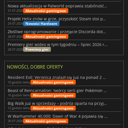
Nowa aktualizacja w Palworld poprawia stabilność Sunreach i walk z bossami
Aktualności gamingowe
31.07.2026
Projekt Helix znów w grze, przyszłość Steam stoi pod znakiem zapytania
Nowości Hardware
29.07.2026
Złośliwe oprogramowanie i przejęcie Discorda dotknęły Meccha Chameleon
Aktualności gamingowe
28.07.2026
Premiery gier wideo w tym tygodniu – lipiec 2026 r. (tydzień 31)
Premiery gier
28.07.2026
NOWOŚCI, DOBRE OFERTY
Resident Evil: Veronica znalazł się już na ponad 2 milionach list życzeń
Aktualności gamingowe
10 godzin temu
Beast of Reincarnation: twórcy serii gier Pokémon wkraczają na nową ścieżkę
Aktualności gamingowe
10 godzin temu
Big Walk już w sprzedaży – podróż oparta na przyjaźni
Aktualności gamingowe
12 godzin temu
W Warhammer 40,000: Dawn of War 4 pojawia się frakcja Nekronów
Aktualności gamingowe
30.07.2026