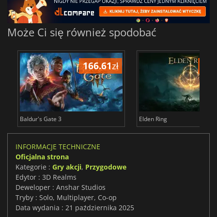
Może Ci się również spodobać
166.61
zł
175
Baldur's Gate 3
Elden Ring
INFORMACJE TECHNICZNE
Oficjalna strona
Kategorie :
Gry akcji
,
Przygodowe
Edytor : 3D Realms
Deweloper : Anshar Studios
Tryby : Solo, Multiplayer, Co-op
Data wydania : 21 października 2025