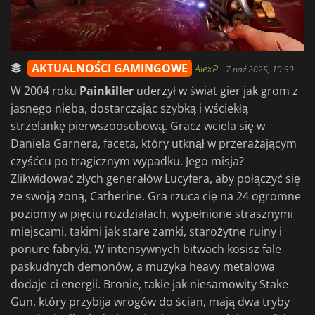
AKTUALNOŚCI GAMINGOWE
AlexP
-
7 paź 2025, 19:39
W 2004 roku
Painkiller
uderzył w świat gier jak grom z
jasnego nieba, dostarczając szybką i wściekłą
strzelankę pierwszoosobową. Gracz wciela się w
Daniela Garnera, faceta, który utknął w przerażającym
czyśćcu po tragicznym wypadku. Jego misja?
Zlikwidować złych generałów Lucyfera, aby połączyć się
ze swoją żoną, Catherine. Gra rzuca cię na 24 ogromne
poziomy w pięciu rozdziałach, wypełnione strasznymi
miejscami, takimi jak stare zamki, starożytne ruiny i
ponure fabryki. W intensywnych bitwach kosisz fale
paskudnych demonów, a muzyka heavy metalowa
dodaje ci energii. Bronie, takie jak niesamowity Stake
Gun, który przybija wrogów do ścian, mają dwa tryby