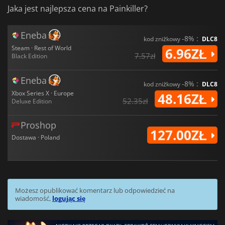
Jaka jest najlepsza cena na Painkiller?
Eneba
-8% :
kod zniżkowy
DLC8
Steam · Rest of World
6.96ZŁ
7.57zł
Black Edition
Eneba
-8% :
kod zniżkowy
DLC8
Xbox Series X · Europe
48.16ZŁ
52.35zł
Deluxe Edition
Proshop
127.00ZŁ
Dostawa · Poland
Możesz opublikować komentarz lub odpowiedzieć na
wiadomość,
logując się