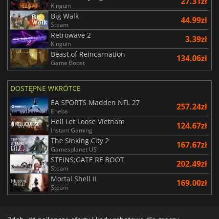
27.31zł
Kinguin
Big Walk
44.99zł
Steam
Retrowave 2
3.39zł
Kinguin
Beast of Reincarnation
134.06zł
Game Boost
DOSTĘPNE WKRÓTCE
EA SPORTS Madden NFL 27
257.24zł
Eneba
Hell Let Loose Vietnam
124.67zł
Instant Gaming
The Sinking City 2
167.67zł
Gamesplanet US
STEINS;GATE RE BOOT
202.49zł
Steam
Mortal Shell II
169.00zł
Steam