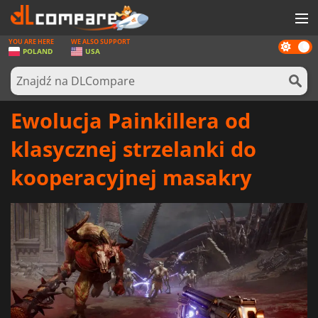
YOU ARE HERE
WE ALSO SUPPORT
Dark
GRY
POLAND
USA
mode
KARTY DO GIER
OPROGRAMOWANIE
Ewolucja Painkillera od
REWARDS
klasycznej strzelanki do
SPRZĘT KOMPUTEROWY
kooperacyjnej masakry
AKTUALNOŚCI
ZALOGUJ SIĘ LUB ZAREJESTRUJ