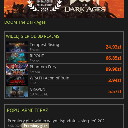
DOOM The Dark Ages
WIĘCEJ GIER OD 3D REALMS
Tempest Rising
24.93zł
Eneba
RIPOUT
66.85zł
Eneba
Phantom Fury
99.90zł
Steam
WRATH Aeon of Ruin
3.94zł
G2A
GRAVEN
5.57zł
GAMESEAL
POPULARNE TERAZ
Premiery gier wideo w tym tygodniu – sierpień 2026 r. (32. tydzień)
Premiery gier
3.08.2026