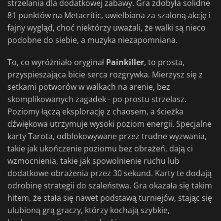
strzelania dla dodatkowej zabawy. Gra zdobyła solidne
81 punktów na Metacritic, uwielbiana za szaloną akcję i
fajny wygląd, choć niektórzy uważali, że walki są nieco
podobne do siebie, a muzyka niezapomniana.
To, co wyróżniało oryginał
Painkiller
, to prosta,
przyspieszająca bicie serca rozgrywka. Mierzysz się z
setkami potworów w walkach na arenie, bez
skomplikowanych zagadek - po prostu strzelasz.
Poziomy łączą eksplorację z chaosem, a ścieżka
dźwiękowa utrzymuje wysoki poziom energii. Specjalne
karty Tarota, odblokowywane przez trudne wyzwania,
takie jak ukończenie poziomu bez obrażeń, dają ci
wzmocnienia, takie jak spowolnienie ruchu lub
dodatkowe obrażenia przez 30 sekund. Karty te dodają
odrobinę strategii do szaleństwa. Gra okazała się takim
hitem, że stała się nawet podstawą turniejów, stając się
ulubioną grą graczy, którzy kochają szybkie,