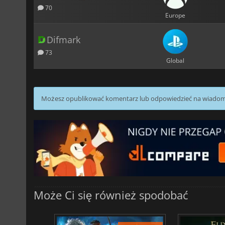
70
Europe
Difmark
73
Global
Możesz opublikować komentarz lub odpowiedzieć na wiado
Może Ci się również spodobać