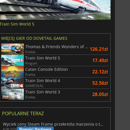
Train Sim World 5
WIĘCEJ GIER OD DOVETAIL GAMES
Thomas & Friends Wonders of Sodor
126.21zł
Eneba
Train Sim World 5
17.49zł
Kinguin
Catan Console Edition
22.12zł
Eneba
Train Sim World 4
52.56zł
GAMESEAL
Train Sim World 3
28.05zł
Eneba
POPULARNE TERAZ
Wyciek ceny Steam Frame przekreśla marzenia o tanim zestawie VR
Nowości Hardware
4.08.2026