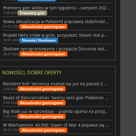
Premiery gier wideo w tym tygodniu – sierpień 2026 r. (32. tydzień)
Premiery gier
3.08.2026
Nowa aktualizacja w Palworld poprawia stabilność Sunreach i walk z bossami
Aktualności gamingowe
31.07.2026
Projekt Helix znów w grze, przyszłość Steam stoi pod znakiem zapytania
Nowości Hardware
29.07.2026
Złośliwe oprogramowanie i przejęcie Discorda dotknęły Meccha Chameleon
Aktualności gamingowe
28.07.2026
NOWOŚCI, DOBRE OFERTY
Resident Evil: Veronica znalazł się już na ponad 2 milionach list życzeń
Aktualności gamingowe
5.08.2026
Beast of Reincarnation: twórcy serii gier Pokémon wkraczają na nową ścieżkę
Aktualności gamingowe
5.08.2026
Big Walk już w sprzedaży – podróż oparta na przyjaźni
Aktualności gamingowe
5.08.2026
W Warhammer 40,000: Dawn of War 4 pojawia się frakcja Nekronów
Aktualności gamingowe
30.07.2026