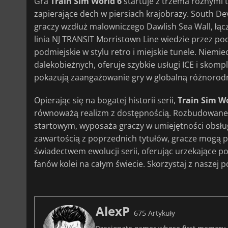
Gra
Train Sim World 6
startuje z trzema różnymi t
zapierające dech w piersiach krajobrazy. South Dev
graczy wzdłuż malowniczego Dawlish Sea Wall, łą
linia NJ TRANSIT Morristown Line wiedzie przez pod
podmiejskie w stylu retro i miejskie tunele. Niemie
dalekobieżnych, oferuje szybkie usługi ICE i skomp
pokazują zaangażowanie gry w globalną różnorod
Opierając się na bogatej historii serii,
Train Sim Wo
równoważą realizm z dostępnością. Rozbudowane
startowym, wyposaża graczy w umiejętności obsług
zawartością z poprzednich tytułów, gracze mogą pły
świadectwem ewolucji serii, oferując urzekające p
fanów kolei na całym świecie. Skorzystaj z naszej
AlexP
675 Artykuły