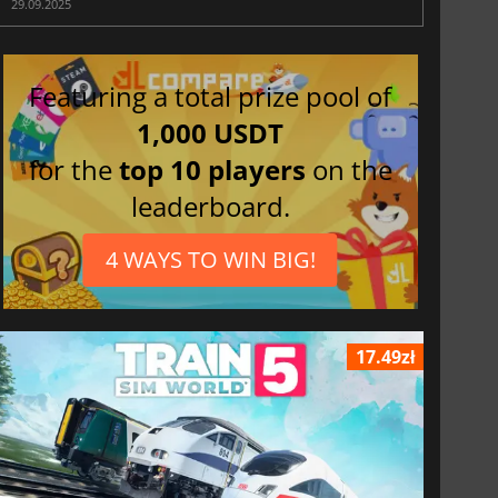
29.09.2025
Featuring a total prize pool of
1,000 USDT
for the
top 10 players
on the
leaderboard.
4 WAYS TO WIN BIG!
17.49zł