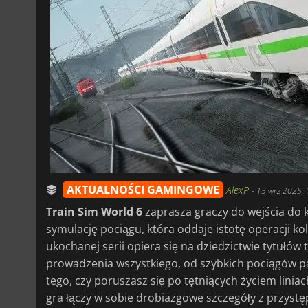
AKTUALNOŚCI GAMINGOWE
AlexP
-
15 wrz 2025, 
Train Sim World 6
zaprasza graczy do wejścia do 
symulację pociągu, która oddaje istotę operacji k
ukochanej serii opiera się na dziedzictwie tytułów 
prowadzenia wszystkiego, od szybkich pociągów p
tego, czy poruszasz się po tętniących życiem linia
gra łączy w sobie drobiazgowe szczegóły z przyst