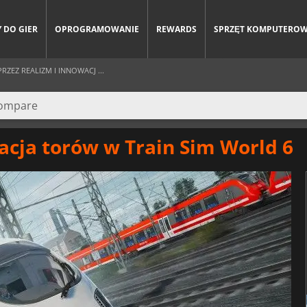
 DO GIER
OPROGRAMOWANIE
REWARDS
SPRZĘT KOMPUTERO
ZEZ REALIZM I INNOWACJ ...
acja torów w Train Sim World 6