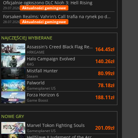
Oficjalnie ogłoszono DLC Nioh 3: Hell Rising
Aktualności gamingowe
29.07.2026
Forsaken Realms: Vahrin’s Call trafia na rynek po dziesięciu latach prac
Aktualności gamingowe
28.07.2026
NAJCZĘŚCIEJ WYBIERANE
Assassin's Creed Black Flag Resynced
164.45zł
HRKGAME
Halo Campaign Evolved
140.26zł
K4G
Mistfall Hunter
80.99zł
Steam
Palworld
78.18zł
Gamesplanet US
Forza Horizon 6
188.11zł
Game Boost
NOWE GRY
Marvel Tokon Fighting Souls
201.09zł
Gamesplanet US
HellSlave II Judgment of the Archon