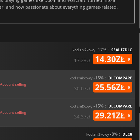
s playing games like Doom and Warcraft, turned into a
er, and now passionate about everything games-related.
-17% :
kod zniżkowy
SEAL17DLC
14.30ZŁ
17.23zł
-15% :
kod zniżkowy
DLCOMPARE
Account selling
25.56ZŁ
30.07zł
-15% :
kod zniżkowy
DLCOMPARE
Account selling
29.21ZŁ
34.37zł
-8% :
kod zniżkowy
DLC8