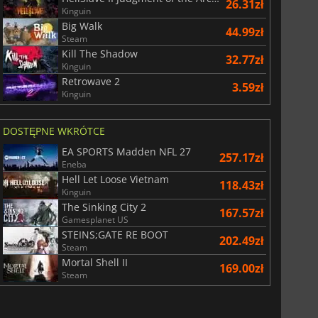
26.31zł
Kinguin
Big Walk
44.99zł
Steam
Kill The Shadow
32.77zł
Kinguin
Retrowave 2
3.59zł
Kinguin
DOSTĘPNE WKRÓTCE
EA SPORTS Madden NFL 27
257.17zł
Eneba
Hell Let Loose Vietnam
118.43zł
Kinguin
The Sinking City 2
167.57zł
Gamesplanet US
STEINS;GATE RE BOOT
202.49zł
Steam
Mortal Shell II
169.00zł
Steam