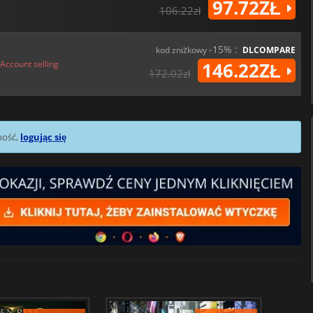
97.72ZŁ
106.22zł
-15% :
kod zniżkowy
DLCOMPARE
Account selling
146.22ZŁ
172.02zł
mość,
logując się