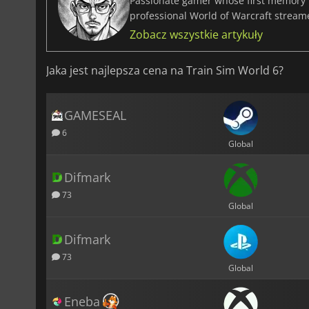
Passionate gamer whose first memory i
professional World of Warcraft stream
Zobacz wszystkie artykuły
Jaka jest najlepsza cena na Train Sim World 6?
GAMESEAL
6
Global
Difmark
73
Global
Difmark
73
Global
Eneba