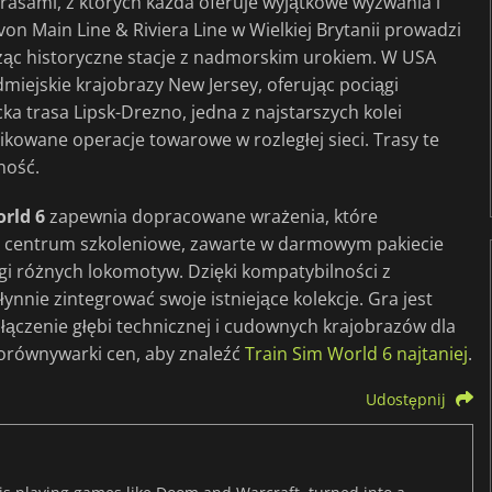
rasami, z których każda oferuje wyjątkowe wyzwania i
on Main Line & Riviera Line w Wielkiej Brytanii prowadzi
cząc historyczne stacje z nadmorskim urokiem. W USA
miejskie krajobrazy New Jersey, oferując pociągi
cka trasa Lipsk-Drezno, jedna z najstarszych kolei
likowane operacje towarowe w rozległej sieci. Trasy te
ność.
rld 6
zapewnia dopracowane wrażenia, które
 centrum szkoleniowe, zawarte w darmowym pakiecie
i różnych lokomotyw. Dzięki kompatybilności z
nnie zintegrować swoje istniejące kolekcje. Gra jest
ołączenie głębi technicznej i cudownych krajobrazów dla
 porównywarki cen, aby znaleźć
Train Sim World 6 najtaniej
.
Udostępnij