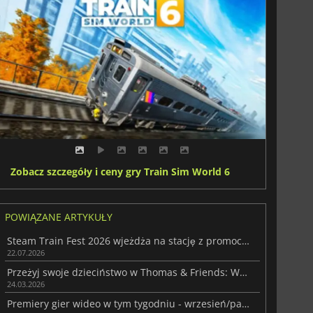
Zobacz szczegóły i ceny gry Train Sim World 6
POWIĄZANE ARTYKUŁY
Steam Train Fest 2026 wjeżdża na stację z promocjami na gry kolejowe
22.07.2026
Przeżyj swoje dzieciństwo w Thomas & Friends: Wonders of Sodor
24.03.2026
Premiery gier wideo w tym tygodniu - wrzesień/październik 2025 (tydzień 40)