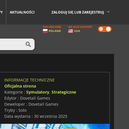
WY
AKTUALNOŚCI
ZALOGUJ SIĘ LUB ZAREJESTRUJ
YOU ARE HERE
WE ALSO SUPPORT
Dark
POLAND
USA
mode
INFORMACJE TECHNICZNE
Oficjalna strona
Kategorie :
Symulatory
,
Strategiczne
Edytor : Dovetail Games
Deweloper : Dovetail Games
Tryby : Solo
Data wydania : 30 września 2025