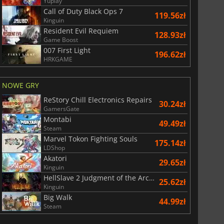
Yuplay
Call of Duty Black Ops 7
119.56zł
Kinguin
Resident Evil Requiem
re i9 13900
Intel Core i7 13700
128.93zł
Game Boost
007 First Light
196.62zł
HRKGAME
NOWE GRY
ReStory Chill Electronics Repairs
30.24zł
GamersGate
Montabi
49.49zł
Steam
Marvel Tokon Fighting Souls
175.14zł
LDShop
Akatori
29.65zł
Kinguin
HellSlave 2 Judgment of the Archon
25.62zł
Kinguin
Big Walk
44.99zł
Steam