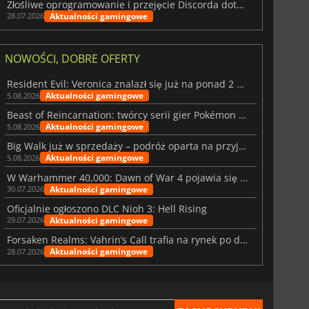
Złośliwe oprogramowanie i przejęcie Discorda dotknęły Meccha Chameleon
Aktualności gamingowe
28.07.2026
NOWOŚCI, DOBRE OFERTY
Resident Evil: Veronica znalazł się już na ponad 2 milionach list życzeń
Aktualności gamingowe
5.08.2026
Beast of Reincarnation: twórcy serii gier Pokémon wkraczają na nową ścieżkę
Aktualności gamingowe
5.08.2026
Big Walk już w sprzedaży – podróż oparta na przyjaźni
Aktualności gamingowe
5.08.2026
W Warhammer 40,000: Dawn of War 4 pojawia się frakcja Nekronów
Aktualności gamingowe
30.07.2026
Oficjalnie ogłoszono DLC Nioh 3: Hell Rising
Aktualności gamingowe
29.07.2026
Forsaken Realms: Vahrin’s Call trafia na rynek po dziesięciu latach prac
Aktualności gamingowe
28.07.2026