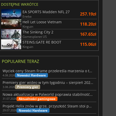
DOSTĘPNE WKRÓTCE
EA SPORTS Madden NFL 27
257.19zł
Eneba
Hell Let Loose Vietnam
118.20zł
Kinguin
The Sinking City 2
167.65zł
Gamesplanet US
STEINS;GATE RE BOOT
115.06zł
Kinguin
POPULARNE TERAZ
Wyciek ceny Steam Frame przekreśla marzenia o tanim zestawie VR
Nowości Hardware
4.08.2026
Premiery gier wideo w tym tygodniu – sierpień 2026 r. (32. tydzień)
Premiery gier
3.08.2026
Nowa aktualizacja w Palworld poprawia stabilność Sunreach i walk z bossami
Aktualności gamingowe
31.07.2026
Projekt Helix znów w grze, przyszłość Steam stoi pod znakiem zapytania
Nowości Hardware
29.07.2026