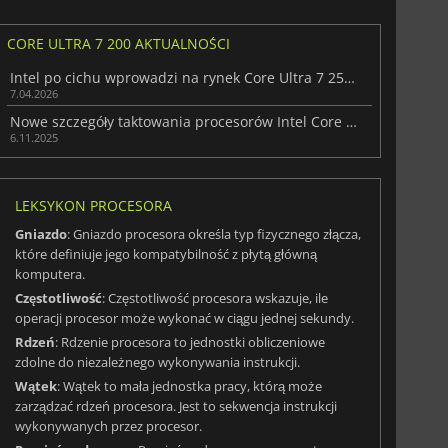
CORE ULTRA 7 200 AKTUALNOŚCI
Intel po cichu wprowadzi na rynek Core Ultra 7 251HX z serii Arrow Lake HX
7.04.2026
Nowe szczegóły taktowania procesorów Intel Core Ultra 300 ujawnione
6.11.2025
LEKSYKON PROCESORA
Gniazdo
: Gniazdo procesora określa typ fizycznego złącza,
które definiuje jego kompatybilność z płytą główną
komputera.
Częstotliwość
: Częstotliwość procesora wskazuje, ile
operacji procesor może wykonać w ciągu jednej sekundy.
Rdzeń
: Rdzenie procesora to jednostki obliczeniowe
zdolne do niezależnego wykonywania instrukcji.
Wątek
: Wątek to mała jednostka pracy, którą może
zarządzać rdzeń procesora. Jest to sekwencja instrukcji
wykonywanych przez procesor.