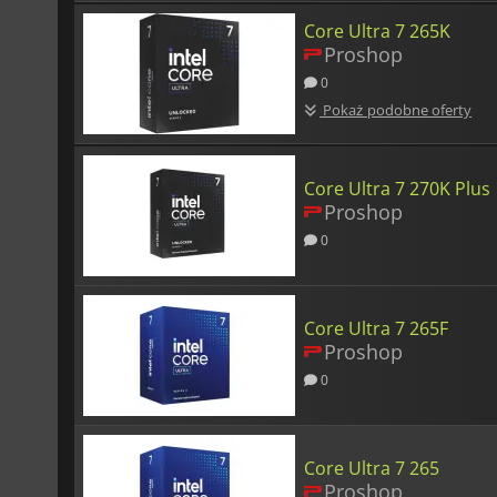
Core Ultra 7 265K
Proshop
0
Pokaż podobne oferty
Core Ultra 7 270K Plus
Proshop
0
Core Ultra 7 265F
Proshop
0
Core Ultra 7 265
Proshop