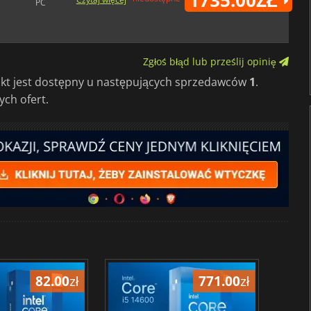
1735.00ZŁ
PC
Zgłoś błąd lub prześlij opinię
ukt jest dostępny u następujących sprzedawców
1
.
ch ofert.
82.00
zł
771.00
zł