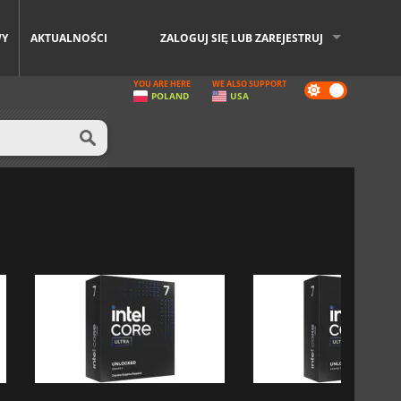
WY
AKTUALNOŚCI
ZALOGUJ SIĘ LUB ZAREJESTRUJ
YOU ARE HERE
WE ALSO SUPPORT
Dark
POLAND
USA
mode