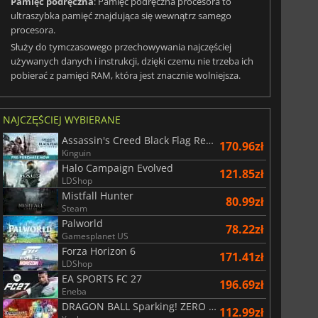
Pamięć podręczna
: Pamięć podręczna procesora to
ultraszybka pamięć znajdująca się wewnątrz samego
procesora.
Służy do tymczasowego przechowywania najczęściej
używanych danych i instrukcji, dzięki czemu nie trzeba ich
pobierać z pamięci RAM, która jest znacznie wolniejsza.
NAJCZĘŚCIEJ WYBIERANE
Assassin's Creed Black Flag Resynced
170.96zł
Kinguin
Halo Campaign Evolved
121.85zł
LDShop
Mistfall Hunter
80.99zł
Steam
Palworld
78.22zł
Gamesplanet US
Forza Horizon 6
171.41zł
LDShop
EA SPORTS FC 27
196.69zł
1722.00
zł
1407.00
zł
Eneba
DRAGON BALL Sparking! ZERO Super Limit Breaking NEO
112.99zł