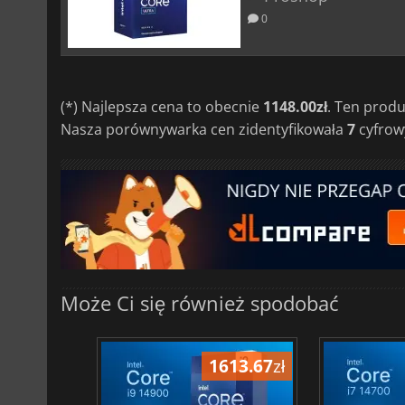
0
(*) Najlepsza cena to obecnie
1148.00zł
. Ten prod
Nasza porównywarka cen zidentyfikowała
7
cyfrowy
Może Ci się również spodobać
762.00
zł
1613.67
zł