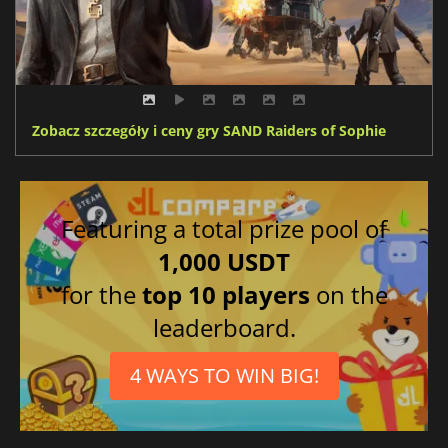
Zobacz szczegóły i ceny gry SAND Raiders of Sophie
Featuring a total prize pool of
1,000 USDT
for the
top 10 players
on the
leaderboard.
4 WAYS TO WIN BIG!