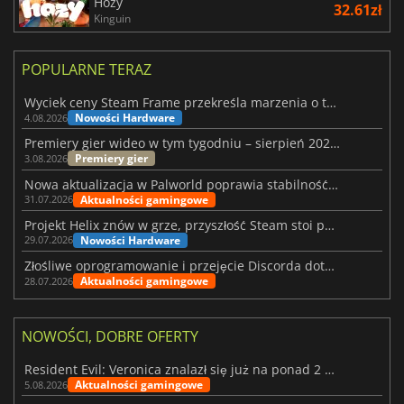
Hozy
32.61zł
Kinguin
POPULARNE TERAZ
Wyciek ceny Steam Frame przekreśla marzenia o tanim zestawie VR
Nowości Hardware
4.08.2026
Premiery gier wideo w tym tygodniu – sierpień 2026 r. (32. tydzień)
Premiery gier
3.08.2026
Nowa aktualizacja w Palworld poprawia stabilność Sunreach i walk z bossami
Aktualności gamingowe
31.07.2026
Projekt Helix znów w grze, przyszłość Steam stoi pod znakiem zapytania
Nowości Hardware
29.07.2026
Złośliwe oprogramowanie i przejęcie Discorda dotknęły Meccha Chameleon
Aktualności gamingowe
28.07.2026
NOWOŚCI, DOBRE OFERTY
Resident Evil: Veronica znalazł się już na ponad 2 milionach list życzeń
Aktualności gamingowe
5.08.2026