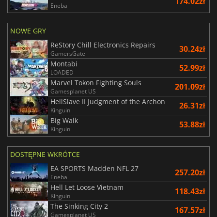
174.02zł
Eneba
NOWE GRY
ReStory Chill Electronics Repairs
30.24zł
GamersGate
Montabi
52.99zł
LOADED
Marvel Tokon Fighting Souls
201.09zł
Gamesplanet US
HellSlave II Judgment of the Archon
26.31zł
Kinguin
Big Walk
53.88zł
Kinguin
DOSTĘPNE WKRÓTCE
EA SPORTS Madden NFL 27
257.20zł
Eneba
Hell Let Loose Vietnam
118.43zł
Kinguin
The Sinking City 2
167.57zł
Gamesplanet US