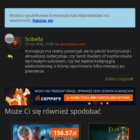
Możesz opublikować komentarz lub odpowiedzieć na
wiadomość,
logując się
Scibella
23 cze 2026, 17:00
na
dlcompare.com
Koncepcja ma realny potencjał, ale to jakość kontynuacji i
aktualizacji zadecyduje, czy Sand: Raiders of Sophie okaże
się trwałym sukcesem, czy też będzie kolejną grą
wieloosobową, o której zapomniano kilka miesięcy po
premierze.
Zobacz oryginał
Może Ci się również spodobać
156.57
zł
175