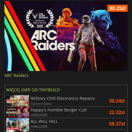
80.25zł
ARC Raiders
WIĘCEJ GIER OD TINYBUILD
ReStory Chill Electronics Repairs
30.24zł
GamersGate
Happy's Humble Burger Cult
22.32zł
HRKGAME
ALL WILL FALL
58.37zł
HRKGAME