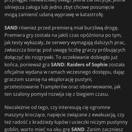
silniejsza załoga lub jedno zbyt chciwe posunięcie
mogą zamienić udaną wyprawę w katastrofę.
SAND
również przed premierą miał burzliwą drogę.
Premiera gry została na jakiś czas opóźniona po tym,
jak testy wykazały, że serwery wymagają dalszych prac,
zwłaszcza biorąc pod uwagę liczbę graczy próbujących
dołączyć do rozgrywki. To oczekiwanie dobiegło już
końca, ponieważ gra
SAND: Raiders of Sophie
została
oficjalnie wydana w ramach wczesnego dostępu, dając
graczom szansę na eksplorację pustyni,
przetestowanie Tramplerów oraz obserwowanie, jak
ten szalony pomysł rozwija się z biegiem czasu.
Niezależnie od tego, czy interesują cię ogromne
maszyny kroczące, napięcie związane z ewakuacją, czy
też radość z kradzieży łupów i ucieczki niczym pustynny
goblin, warto mieć na oku grę
SAND
. Zanim zaczniesz