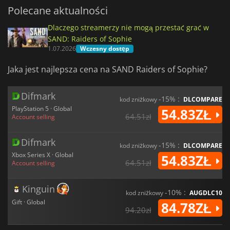
Polecane aktualności
Dlaczego streamerzy nie mogą przestać grać w
SAND: Raiders of Sophie
1.07.2026
Wczesny dostęp
Jaka jest najlepsza cena na SAND Raiders of Sophie?
Difmark
-15% :
kod zniżkowy
DLCOMPARE
PlayStation 5 · Global
54.83ZŁ
64.51zł
Account selling
Difmark
-15% :
kod zniżkowy
DLCOMPARE
Xbox Series X · Global
54.83ZŁ
64.51zł
Account selling
Kinguin
-10% :
kod zniżkowy
AUGDLC10
Gift · Global
84.78ZŁ
94.20zł