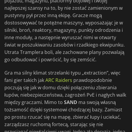
pojazdu, magazynu, platformy bojowej i twojej
najlepszej szansy na to, by nie zostać zamienionym w
pustynny pył przez inną ekipę. Gracze mogą
dostosowywać te potężne maszyny, wyposażając je w
silniki, broń, reaktory, magazyny, punkty odrodzenia i
inne moduły, a następnie wyruszać nimi w otwarty
świat w poszukiwaniu zasobów i rzadkiego ekwipunku.
Utrata Tramplera boli, ale zachowane plany pozwalają
go odbudować i powrócić, by się zemścić.
Gra ma silny klimat strzelanki typu „extraction”, więc
fani gier takich jak
ARC Raiders
prawdopodobnie
poczują się jak w domu dzięki połączeniu zbierania
łupów, niebezpieczeństwa, zagrożeń PvE i nagłych walk
między graczami. Mimo to
SAND
ma swoją własną
tożsamość dzięki systemowi chodzącej bazy. Zamiast
po prostu rzucać się na mapę, zbierać łupy i uciekać,
zarządzasz ruchomą fortecą, starając się nie
przyciągać niewłaściwej uwagi. Jedna zła decyzja, jedna