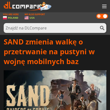
YOU ARE HERE
WE ALSO SUPPORT
Dark
GRY
POLAND
USA
mode
KARTY DO GIER
OPROGRAMOWANIE
SAND zmienia walkę o
REWARDS
przetrwanie na pustyni w
SPRZĘT KOMPUTEROWY
wojnę mobilnych baz
AKTUALNOŚCI
ZALOGUJ SIĘ LUB ZAREJESTRUJ