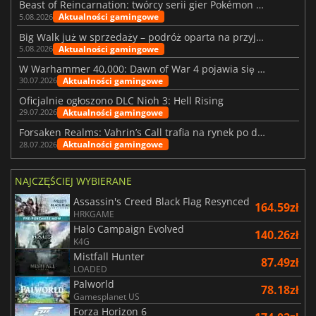
Beast of Reincarnation: twórcy serii gier Pokémon wkraczają na nową ścieżkę
Aktualności gamingowe
5.08.2026
Big Walk już w sprzedaży – podróż oparta na przyjaźni
Aktualności gamingowe
5.08.2026
W Warhammer 40,000: Dawn of War 4 pojawia się frakcja Nekronów
Aktualności gamingowe
30.07.2026
Oficjalnie ogłoszono DLC Nioh 3: Hell Rising
Aktualności gamingowe
29.07.2026
Forsaken Realms: Vahrin’s Call trafia na rynek po dziesięciu latach prac
Aktualności gamingowe
28.07.2026
NAJCZĘŚCIEJ WYBIERANE
Assassin's Creed Black Flag Resynced
164.59zł
HRKGAME
Halo Campaign Evolved
140.26zł
K4G
Mistfall Hunter
87.49zł
LOADED
Palworld
78.18zł
Gamesplanet US
Forza Horizon 6