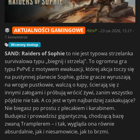
AKTUALNOŚCI GAMINGOWE
AlexP
-
23 cze 2026, 15:21
-
1 komentarze
Wczesny dostęp
SAND: Raiders of Sophie
to nie jest typowa strzelanka
survivalowa typu „biegnij i strzelaj”. To ogromna gra
typu PvPvE z motywem ewakuacji, której akcja toczy się
na pustynnej planecie Sophie, gdzie gracze wyruszają
na wrogie pustkowie, walczą o łupy, ścierają się z
innymi załogami i próbują wrócić żywi, zanim wszystko
pójdzie nie tak. A co jest w tym najbardziej zaskakujące?
Nie biegasz po prostu z plecakiem i karabinem.
Budujesz i prowadzisz gigantyczną, chodzącą bazę
zwaną Tramplerem – i tak, wygląda ona równie
absurdalnie, jak i niesamowicie, jak to brzmi.