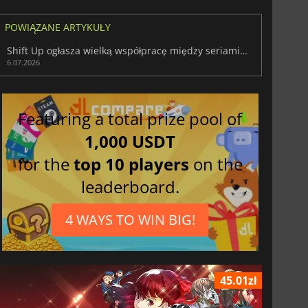
POWIĄZANE ARTYKUŁY
Shift Up ogłasza wielką współpracę między seriami NIKKE i Persona
6.07.2026
Featuring a total prize pool of
1,000 USDT
for the
top 10 players
on the
leaderboard.
4 WAYS TO WIN BIG!
45.01zł