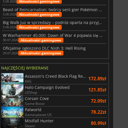
Aktualności gamingowe
5.08.2026
Beast of Reincarnation: twórcy serii gier Pokémon wkraczają na nową ścieżkę
Aktualności gamingowe
5.08.2026
Big Walk już w sprzedaży – podróż oparta na przyjaźni
Aktualności gamingowe
5.08.2026
W Warhammer 40,000: Dawn of War 4 pojawia się frakcja Nekronów
Aktualności gamingowe
30.07.2026
Oficjalnie ogłoszono DLC Nioh 3: Hell Rising
Aktualności gamingowe
29.07.2026
NAJCZĘŚCIEJ WYBIERANE
Assassin's Creed Black Flag Resynced
172.89zł
K4G
Halo Campaign Evolved
121.85zł
LDShop
Corsair Cove
72.09zł
Game Boost
Palworld
78.22zł
Gamesplanet US
Mistfall Hunter
80.99zł
Steam