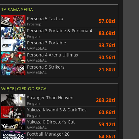
TA SAMA SERIA
Persona 5 Tactica
57.00zł
Proshop
Persona 3 Portable & Persona 4 Golden
83.69zł
Kinguin
Persona 3 Portable
33.76zł
GAMESEAL
Persona 4 Arena Ultimax
30.56zł
GAMESEAL
Persona 5 Strikers
21.80zł
GAMESEAL
WIĘCEJ GIER OD SEGA
Stranger Than Heaven
203.20zł
Kinguin
Yakuza Kiwami 3 & Dark Ties
60.86zł
Kinguin
Yakuza 0 Director's Cut
59.12zł
GAMESEAL
Football Manager 26
64.86zł