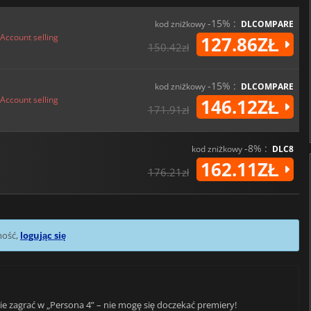
-15% :
kod zniżkowy
DLCOMPARE
Account selling
127.86ZŁ
150.42zł
-15% :
kod zniżkowy
DLCOMPARE
Account selling
146.12ZŁ
171.91zł
-8% :
kod zniżkowy
DLC8
162.11ZŁ
176.21zł
mość,
logując się
e zagrać w „Persona 4” – nie mogę się doczekać premiery!