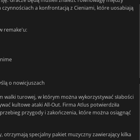
rsję. Gracze będą musieli znaleźć równowagę między
czynnościach a konfrontacją z Cieniami, które uosabiają
 w remake'u:
anime
ślą o nowicjuszach
em walki turowej, w którym można wykorzystywać słabości
wać kultowe ataki All-Out. Firma Atlus potwierdziła
przebieg przygody i zakończenia, które można osiągnąć
, otrzymają specjalny pakiet muzyczny zawierający kilka