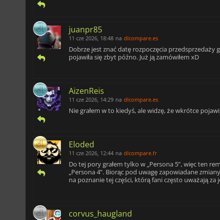
juanpr85
11 cze 2026, 18:48
na
dlcompare.es
Dobrze jest znać datę rozpoczęcia przedsprzedaży g
pojawiła się zbyt późno. Już ją zamówiłem xD
AizenReis
11 cze 2026, 14:29
na
dlcompare.es
Nie grałem w to kiedyś, ale widzę, że wkrótce pojaw
Eloded
11 cze 2026, 12:44
na
dlcompare.fr
Do tej pory grałem tylko w „Persona 5”, więc ten re
„Persona 4”. Biorąc pod uwagę zapowiadane zmiany 
na poznanie tej części, którą fani często uważają za 
corvus_haugland