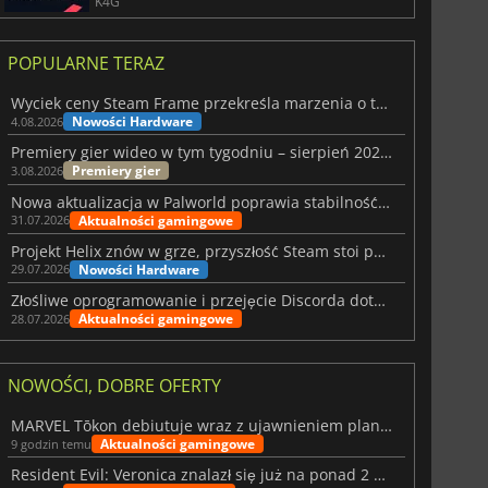
K4G
POPULARNE TERAZ
Wyciek ceny Steam Frame przekreśla marzenia o tanim zestawie VR
Nowości Hardware
4.08.2026
Premiery gier wideo w tym tygodniu – sierpień 2026 r. (32. tydzień)
Premiery gier
3.08.2026
Nowa aktualizacja w Palworld poprawia stabilność Sunreach i walk z bossami
Aktualności gamingowe
31.07.2026
Projekt Helix znów w grze, przyszłość Steam stoi pod znakiem zapytania
Nowości Hardware
29.07.2026
Złośliwe oprogramowanie i przejęcie Discorda dotknęły Meccha Chameleon
Aktualności gamingowe
28.07.2026
NOWOŚCI, DOBRE OFERTY
MARVEL Tōkon debiutuje wraz z ujawnieniem planu rozwoju na pierwszy rok
Aktualności gamingowe
9 godzin temu
Resident Evil: Veronica znalazł się już na ponad 2 milionach list życzeń