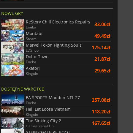
NOWE GRY
ReStory Chill Electronics Repairs
33.06zł
Eneba
Montabi
49.49zł
Steam
Marvel Tokon Fighting Souls
175.14zł
LDShop
Doloc Town
21.87zł
Eneba
Akatori
29.65zł
Kinguin
DOSTĘPNE WKRÓTCE
EA SPORTS Madden NFL 27
257.08zł
Eneba
Hell Let Loose Vietnam
118.20zł
Kinguin
The Sinking City 2
167.65zł
Gamesplanet US
STEINS;GATE RE BOOT