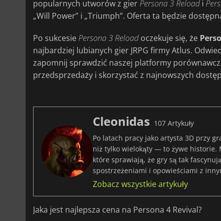
popularnych utworów z gier
Persona 3 Reload
i
Pers
„Will Power” i „Triumph”. Oferta ta będzie dostępn
Po sukcesie
Persona 3 Reload
oczekuje się, że
Perso
najbardziej lubianych gier JRPG firmy Atlus. Odwie
zapomnij sprawdzić naszej platformy porównawcz
przedsprzedaży i skorzystać z najnowszych dostęp
Cleonidas
107 Artykuły
Po latach pracy jako artysta 3D przy gr
niż tylko wielokąty — to żywe historie.
które sprawiają, że gry są tak fascynu
spostrzeżeniami i opowieściami z inny
Zobacz wszystkie artykuły
Jaka jest najlepsza cena na Persona 4 Revival?