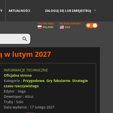
WY
AKTUALNOŚCI
ZALOGUJ SIĘ LUB ZAREJESTRUJ
YOU ARE HERE
WE ALSO SUPPORT
Dark
POLAND
USA
mode
ą w lutym 2027
INFORMACJE TECHNICZNE
Oficjalna strona
Kategorie :
Przygodowe
,
Gry fabularne
,
Strategie
czasu rzeczywistego
Edytor : Sega
Deweloper : Atlus
Tryby : Solo
Data wydania : 17 lutego 2027