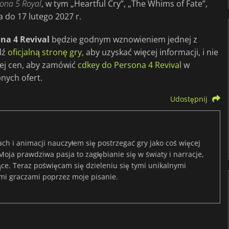
ona 5 Royal
, w tym „Heartful Cry”, „The Whims of Fate”,
a do 17 lutego 2027 r.
na 4 Revival
będzie godnym wznowieniem jednej z
dź
oficjalną stronę gry
, aby uzyskać więcej informacji, i nie
ej cen, aby zamówić
cdkey do Persona 4 Revival
w
nych ofert.
Udostępnij
ach i animacji nauczyłem się postrzegać gry jako coś więcej
 Moja prawdziwa pasja to zagłębianie się w światy i narracje,
jące. Teraz poświęcam się dzieleniu się tymi unikalnymi
mi graczami poprzez moje pisanie.