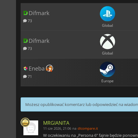
Difmark
73
Global
Difmark
73
Global
Eneba
71
Europe
Możesz opublikować komentarz lub odpowiedzieć na wiado
MRGIANITA
11 cze 2026, 21:06
na
dlcompare.it
W oczekiwaniu na „Persona 6” fajnie będzie ponowni