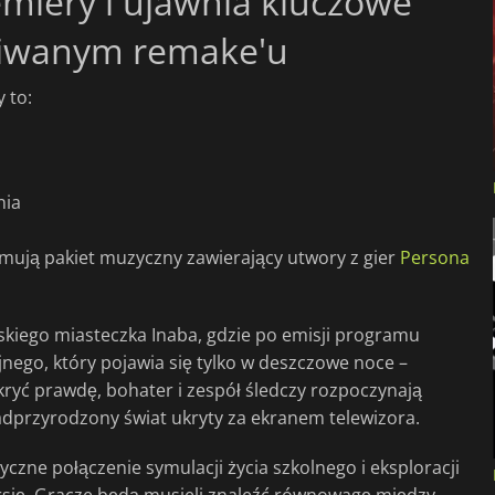
emiery i ujawnia kluczowe
kiwanym remake'u
 to:
nia
ują pakiet muzyczny zawierający utwory z gier
Persona
jskiego miasteczka Inaba, gdzie po emisji programu
nego, który pojawia się tylko w deszczowe noce –
kryć prawdę, bohater i zespół śledczy rozpoczynają
adprzyrodzony świat ukryty za ekranem telewizora.
czne połączenie symulacji życia szkolnego i eksploracji