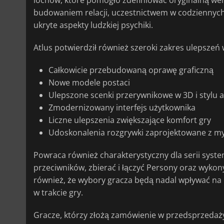
lochów, które pomogło zdefiniować oryginalną we
budowaniem relacji, uczestnictwem w codziennych 
ukryte aspekty ludzkiej psychiki.
Atlus potwierdził również szeroki zakres ulepszeń
Całkowicie przebudowaną oprawę graficzną
Nowe modele postaci
Ulepszone scenki przerywnikowe w 3D i stylu 
Zmodernizowany interfejs użytkownika
Liczne ulepszenia zwiększające komfort gry
Udoskonalenia rozgrywki zaprojektowane z my
Powraca również charakterystyczny dla serii syst
przeciwników, zbierać i łączyć Persony oraz wykony
również, że wybory gracza będą nadal wpływać na 
w trakcie gry.
Gracze, którzy złożą zamówienie w przedsprzedaży