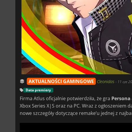
AKTUALNOŚCI GAMINGOWE
Cleonidas
-
11 cze 2
Data premiery
Firma Atlus oficjalnie potwierdziła, że gra
Persona 
Xbox Series X|S oraz na PC. Wraz z ogłoszeniem d
nowe szczegóły dotyczące remake’u jednej z najbard