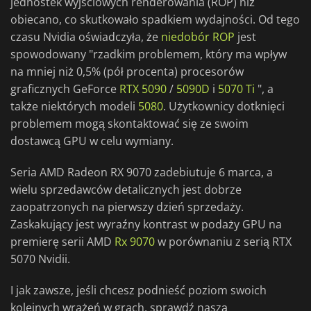
jednostek wyjściowych renderowania (ROP) niż
obiecano, co skutkowało spadkiem wydajności. Od tego
czasu Nvidia oświadczyła, że
niedobór ROP
jest
spowodowany "rzadkim problemem, który ma wpływ
na mniej niż 0,5% (pół procenta) procesorów
graficznych GeForce
RTX 5090
/
5090D
i
5070 Ti
", a
także niektórych modeli
5080
. Użytkownicy dotknięci
problemem mogą skontaktować się ze swoim
dostawcą GPU w celu wymiany.
Seria AMD Radeon RX 9070 zadebiutuje 6 marca, a
wielu sprzedawców detalicznych jest dobrze
zaopatrzonych na pierwszy dzień sprzedaży.
Zaskakujący jest wyraźny kontrast w podaży GPU na
premierę serii AMD
Rx 9070
w porównaniu z serią RTX
5070 Nvidii.
I jak zawsze, jeśli chcesz podnieść poziom swoich
kolejnych wrażeń w grach, sprawdź naszą