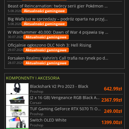
Beast of Reincarnation: twórcy serii gier Pokémon wkraczają na nową ścieżkę
Aktualności gamingowe
5.08.2026
Big Walk już w sprzedaży – podróż oparta na przyjaźni
Aktualności gamingowe
5.08.2026
W Warhammer 40,000: Dawn of War 4 pojawia się frakcja Nekronów
Aktualności gamingowe
30.07.2026
Oficjalnie ogłoszono DLC Nioh 3: Hell Rising
Aktualności gamingowe
29.07.2026
Forsaken Realms: Vahrin’s Call trafia na rynek po dziesięciu latach prac
Aktualności gamingowe
28.07.2026
KOMPONENTY I AKCESORIA
Blackshark V2 Pro 2023 - Black
642.99zł
Proshop
(2 x 16 GB) Vengeance RGB Black AMD Expo 6000 MHz - CAS 30
2367.99zł
Corsair
TUF Gaming GeForce RTX 5070 Ti OC White Edition 16GB
249.00zł
Proshop
Switch OLED White
1399.00zł
Proshop