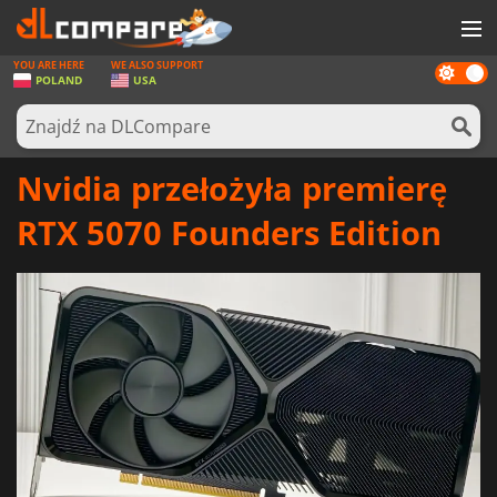
YOU ARE HERE
WE ALSO SUPPORT
Dark
GRY
POLAND
USA
mode
KARTY DO GIER
OPROGRAMOWANIE
Nvidia przełożyła premierę
REWARDS
RTX 5070 Founders Edition
SPRZĘT KOMPUTEROWY
AKTUALNOŚCI
ZALOGUJ SIĘ LUB ZAREJESTRUJ