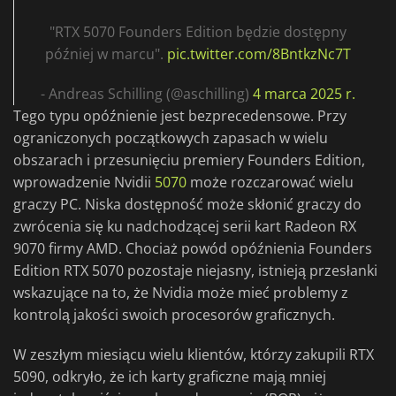
"RTX 5070 Founders Edition będzie dostępny
później w marcu".
pic.twitter.com/8BntkzNc7T
- Andreas Schilling (@aschilling)
4 marca 2025 r.
Tego typu opóźnienie jest bezprecedensowe. Przy
ograniczonych początkowych zapasach w wielu
obszarach i przesunięciu premiery Founders Edition,
wprowadzenie Nvidii
5070
może rozczarować wielu
graczy PC. Niska dostępność może skłonić graczy do
zwrócenia się ku nadchodzącej serii kart Radeon RX
9070 firmy AMD. Chociaż powód opóźnienia Founders
Edition RTX 5070 pozostaje niejasny, istnieją przesłanki
wskazujące na to, że Nvidia może mieć problemy z
kontrolą jakości swoich procesorów graficznych.
W zeszłym miesiącu wielu klientów, którzy zakupili RTX
5090, odkryło, że ich karty graficzne mają mniej