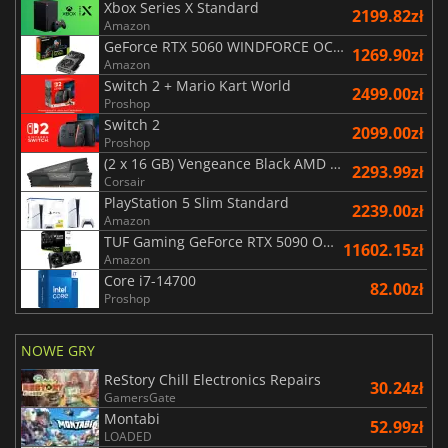
Xbox Series X Standard
2199.82zł
Amazon
GeForce RTX 5060 WINDFORCE OC 8G
1269.90zł
Amazon
Switch 2 + Mario Kart World
2499.00zł
Proshop
Switch 2
2099.00zł
Proshop
(2 x 16 GB) Vengeance Black AMD Expo 6000 MHz - CAS 30
2293.99zł
Corsair
PlayStation 5 Slim Standard
2239.00zł
Amazon
TUF Gaming GeForce RTX 5090 OC Edition 32GB
11602.15zł
Amazon
Core i7-14700
82.00zł
Proshop
NOWE GRY
ReStory Chill Electronics Repairs
30.24zł
GamersGate
Montabi
52.99zł
LOADED