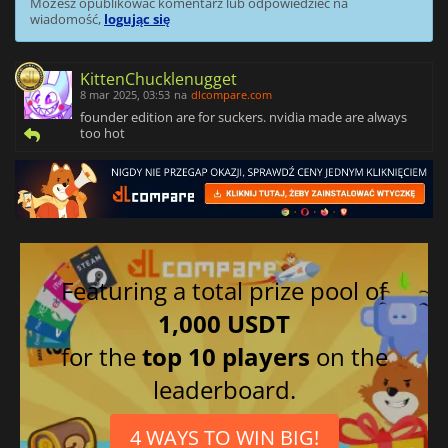
Możesz opublikować komentarz lub odpowiedzieć na
wiadomość,
logując się
KittenChucklenugget
8 mar 2025, 03:53
na
dlcompare.com
founder edition are for suckers. nvidia made are always
too hot
Featuring a total prize pool of
1,000 USDT
for the
top 10 players
on the
leaderboard.
4 WAYS TO WIN BIG!