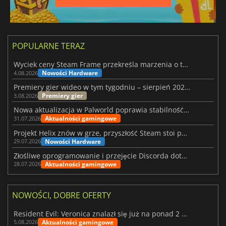
POPULARNE TERAZ
Wyciek ceny Steam Frame przekreśla marzenia o tanim zestawie VR
Nowości Hardware
4.08.2026
Premiery gier wideo w tym tygodniu – sierpień 2026 r. (32. tydzień)
Premiery gier
3.08.2026
Nowa aktualizacja w Palworld poprawia stabilność Sunreach i walk z bossami
Aktualności gamingowe
31.07.2026
Projekt Helix znów w grze, przyszłość Steam stoi pod znakiem zapytania
Nowości Hardware
29.07.2026
Złośliwe oprogramowanie i przejęcie Discorda dotknęły Meccha Chameleon
Aktualności gamingowe
28.07.2026
NOWOŚCI, DOBRE OFERTY
Resident Evil: Veronica znalazł się już na ponad 2 milionach list życzeń
Aktualności gamingowe
5.08.2026