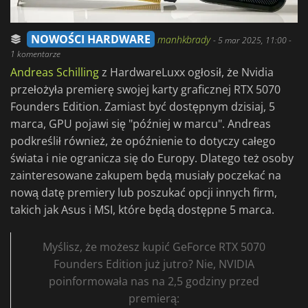
NOWOŚCI HARDWARE
manhkbrady
-
5 mar 2025, 11:00
-
1 komentarze
Andreas Schilling
z HardwareLuxx ogłosił, że Nvidia
przełożyła premierę swojej karty graficznej RTX 5070
Founders Edition. Zamiast być dostępnym dzisiaj, 5
marca, GPU pojawi się "później w marcu". Andreas
podkreślił również, że opóźnienie to dotyczy całego
świata i nie ogranicza się do Europy. Dlatego też osoby
zainteresowane zakupem będą musiały poczekać na
nową datę premiery lub poszukać opcji innych firm,
takich jak Asus i MSI, które będą dostępne 5 marca.
Myślisz, że możesz kupić GeForce RTX 5070
Founders Edition już jutro? Nie, NVIDIA
poinformowała nas na 2,5 godziny przed
premierą: