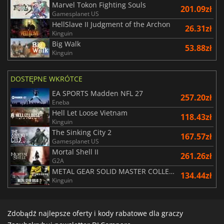
Marvel Tokon Fighting Souls
201.09zł
Gamesplanet US
HellSlave II Judgment of the Archon
26.31zł
Kinguin
Big Walk
53.88zł
Kinguin
DOSTĘPNE WKRÓTCE
EA SPORTS Madden NFL 27
257.20zł
Eneba
Hell Let Loose Vietnam
118.43zł
Kinguin
The Sinking City 2
167.57zł
Gamesplanet US
Mortal Shell II
261.26zł
G2A
METAL GEAR SOLID MASTER COLLECTION Vol.2
134.44zł
Kinguin
Zdobądź najlepsze oferty i kody rabatowe dla graczy