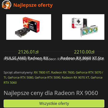
Najlepsze oferty
2126.01
zł
2210.00
zł
PULSE AMD Radeon RX 9060 XT 16GB
Radeon RX 9060 XT Steel Legend 16GB OC
Porównaj ceny GPU. Kup Radeon RX 9060 w oficjalnym sklepie.
Sprzęt alternatywny:
RX 7800 XT
,
Radeon RX 7600
,
GeForce RTX 5070 /
TI
,
GeForce RTX 5080
,
GeForce RTX 5090
,
Radeon RX 9070 XT
,
GeForce
RTX 5060
Najlepsze ceny dla Radeon RX 9060
Wszystkie oferty