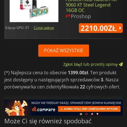
9060 XT Steel Legend
16GB OC
Proshop
2210.00ZŁ
Edycja GPU: XT
Czytaj więcej
POKAŻ WSZYSTKIE
Zgłoś błąd lub prześlij opinię
(*) Najlepsza cena to obecnie
1399.00zł
. Ten produkt
jest dostępny u następujących sprzedawców
3
. Nasza
porównywarka cen zidentyfikowała
22
cyfrowych ofert.
Może Ci się również spodobać