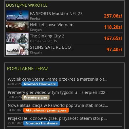
DOSTĘPNE WKRÓTCE
EA SPORTS Madden NFL 27
257.06zł
Eneba
Hell Let Loose Vietnam
118.20zł
Kinguin
The Sinking City 2
167.65zł
Gamesplanet US
STEINS;GATE RE BOOT
97.40zł
Kinguin
POPULARNE TERAZ
Wyciek ceny Steam Frame przekreśla marzenia o tanim zestawie VR
Nowości Hardware
4.08.2026
Premiery gier wideo w tym tygodniu – sierpień 2026 r. (32. tydzień)
Premiery gier
3.08.2026
Nowa aktualizacja w Palworld poprawia stabilność Sunreach i walk z bossami
Aktualności gamingowe
31.07.2026
Projekt Helix znów w grze, przyszłość Steam stoi pod znakiem zapytania
Nowości Hardware
29.07.2026