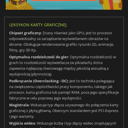
LEKSYKON KARTY GRAFICZNEJ
Chipset graficzny
: Znany również jako GPU, jest to procesor
odpowiedzialny za zarządzanie wyświetlaniem obrazów na
ekranie. Obsługuje renderowanie grafiki: rysunki 2D, animacje,
filmy, gry 3D itp.
Optymalna rozdzielczość do gier
: Optymalna rozdzielczość w
grach to rozdzielczość wyświetlacza (w pikselach), która
zapewnia najlepszą równowagę między jakością wizualną a
wydajnością (płynnością).
Podkręcanie (Overclocking - OC)
: Jest to technika polegająca
na zwiększeniu częstotliwości pracy komponentu, takiego jak
procesor, karta graficzna lub pamięć RAM, poza jego specyfikacje
fabryczne w celu poprawy jego wydajności.
Magistrala
: Wskazuje typ złącza używanego do połączenia karty
graficznej z płytą główną. Obecnym standardem jest PCI-Express
i jego warianty.
Wyjścia wideo
: Wskazuje liczbę i typ złączy wideo znajdujących