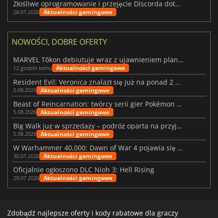
Złośliwe oprogramowanie i przejęcie Discorda dotknęły Meccha Chameleon
Aktualności gamingowe
28.07.2026
NOWOŚCI, DOBRE OFERTY
MARVEL Tōkon debiutuje wraz z ujawnieniem planu rozwoju na pierwszy rok
Aktualności gamingowe
12 godzin temu
Resident Evil: Veronica znalazł się już na ponad 2 milionach list życzeń
Aktualności gamingowe
5.08.2026
Beast of Reincarnation: twórcy serii gier Pokémon wkraczają na nową ścieżkę
Aktualności gamingowe
5.08.2026
Big Walk już w sprzedaży – podróż oparta na przyjaźni
Aktualności gamingowe
5.08.2026
W Warhammer 40,000: Dawn of War 4 pojawia się frakcja Nekronów
Aktualności gamingowe
30.07.2026
Oficjalnie ogłoszono DLC Nioh 3: Hell Rising
Aktualności gamingowe
29.07.2026
Zdobądź najlepsze oferty i kody rabatowe dla graczy