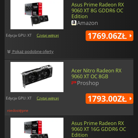
Asus Prime Radeon RX
9060 XT 8G GDDR6 OC
Edition
Amazon
1769.06ZŁ
Edycja GPU: XT
Czytaj więcej
Pokaż podobne oferty
Acer Nitro Radeon RX
9060 XT OC 8GB
Proshop
1793.00ZŁ
Edycja GPU: XT
Czytaj więcej
niedostępne
Asus Prime Radeon RX
9060 XT 16G GDDR6 OC
Edition