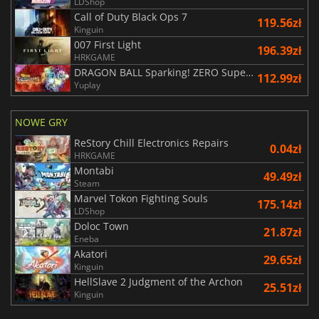
LDShop
Call of Duty Black Ops 7
119.56zł
Kinguin
007 First Light
196.39zł
HRKGAME
DRAGON BALL Sparking! ZERO Super Limit Breaking NEO
112.99zł
Yuplay
NOWE GRY
ReStory Chill Electronics Repairs
0.04zł
HRKGAME
Montabi
49.49zł
Steam
Marvel Tokon Fighting Souls
175.14zł
LDShop
Doloc Town
21.87zł
Eneba
Akatori
29.65zł
Kinguin
HellSlave 2 Judgment of the Archon
25.51zł
Kinguin