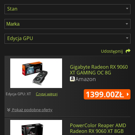
Stan
Edycja GPU
Udostępnij
Gigabyte Radeon RX 9060
XT GAMING OC 8G
Amazon
1399.00ZŁ
Edycja GPU: XT
Czytaj więcej
Pokaż podobne oferty
PowerColor Reaper AMD
Radeon RX 9060 XT 8GB