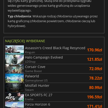
się z tyłu karty graficznej. Służą one do przesyłania sygnału
wideo generowanego przez kartę graficzną do urządzenia
wyświetlającego.
Typ chłodzenia
: Wskazuje rodzaj chłodzenia używanego przez
kartę graficzną (chłodzenie powietrzem, chłodzenie cieczą lub
hybrydowe).
NAJCZĘŚCIEJ WYBIERANE
Assassin's Creed Black Flag Resynced
170.96zł
Kinguin
Halo Campaign Evolved
121.85zł
LDShop
Corsair Cove
72.09zł
Game Boost
Palworld
78.22zł
Gamesplanet US
Mistfall Hunter
80.99zł
Steam
EA SPORTS FC 27
196.59zł
Eneba
Forza Horizon 6
171.41zł