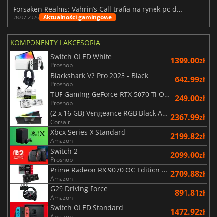
Forsaken Realms: Vahrin’s Call trafia na rynek po dziesięciu latach prac
Aktualności gamingowe
28.07.2026
KOMPONENTY I AKCESORIA
Switch OLED White
1399.00zł
Proshop
Blackshark V2 Pro 2023 - Black
642.99zł
Proshop
TUF Gaming GeForce RTX 5070 Ti OC White Edition 16GB
249.00zł
Proshop
(2 x 16 GB) Vengeance RGB Black AMD Expo 6000 MHz - CAS 30
2367.99zł
Corsair
Xbox Series X Standard
2199.82zł
Amazon
Switch 2
2099.00zł
Proshop
Prime Radeon RX 9070 OC Edition 16GB
2709.88zł
Amazon
G29 Driving Force
891.81zł
Amazon
Switch OLED Standard
1472.92zł
Amazon