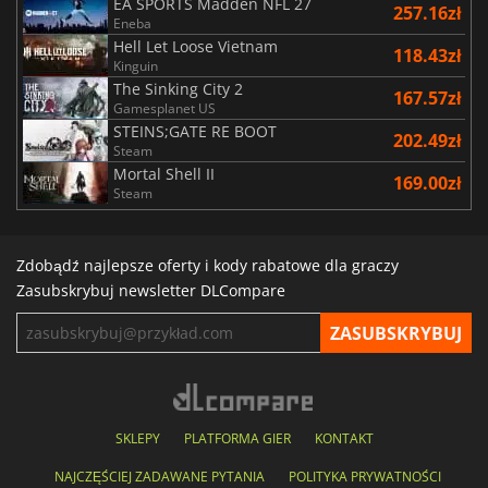
EA SPORTS Madden NFL 27
257.16zł
Eneba
Hell Let Loose Vietnam
118.43zł
Kinguin
The Sinking City 2
167.57zł
Gamesplanet US
STEINS;GATE RE BOOT
202.49zł
Steam
Mortal Shell II
169.00zł
Steam
Zdobądź najlepsze oferty i kody rabatowe dla graczy
Zasubskrybuj newsletter DLCompare
SKLEPY
PLATFORMA GIER
KONTAKT
NAJCZĘŚCIEJ ZADAWANE PYTANIA
POLITYKA PRYWATNOŚCI