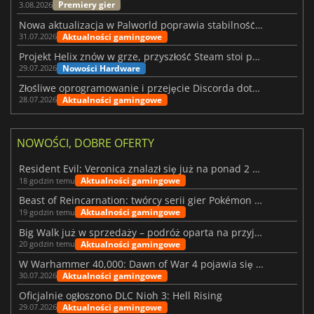
Premiery gier
3.08.2026
Nowa aktualizacja w Palworld poprawia stabilność Sunreach i walk z bossami
Aktualności gamingowe
31.07.2026
Projekt Helix znów w grze, przyszłość Steam stoi pod znakiem zapytania
Nowości Hardware
29.07.2026
Złośliwe oprogramowanie i przejęcie Discorda dotknęły Meccha Chameleon
Aktualności gamingowe
28.07.2026
NOWOŚCI, DOBRE OFERTY
Resident Evil: Veronica znalazł się już na ponad 2 milionach list życzeń
Aktualności gamingowe
18 godzin temu
Beast of Reincarnation: twórcy serii gier Pokémon wkraczają na nową ścieżkę
Aktualności gamingowe
19 godzin temu
Big Walk już w sprzedaży – podróż oparta na przyjaźni
Aktualności gamingowe
20 godzin temu
W Warhammer 40,000: Dawn of War 4 pojawia się frakcja Nekronów
Aktualności gamingowe
30.07.2026
Oficjalnie ogłoszono DLC Nioh 3: Hell Rising
Aktualności gamingowe
29.07.2026