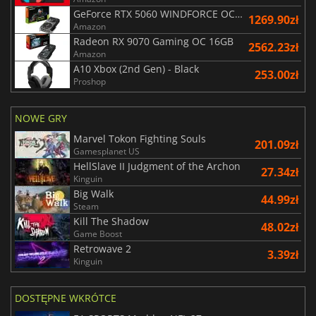
GeForce RTX 5060 WINDFORCE OC 8G
1269.90zł
Amazon
Radeon RX 9070 Gaming OC 16GB
2562.23zł
Amazon
A10 Xbox (2nd Gen) - Black
253.00zł
Proshop
NOWE GRY
Marvel Tokon Fighting Souls
201.09zł
Gamesplanet US
HellSlave II Judgment of the Archon
27.34zł
Kinguin
Big Walk
44.99zł
Steam
Kill The Shadow
48.02zł
Game Boost
Retrowave 2
3.39zł
Kinguin
DOSTĘPNE WKRÓTCE