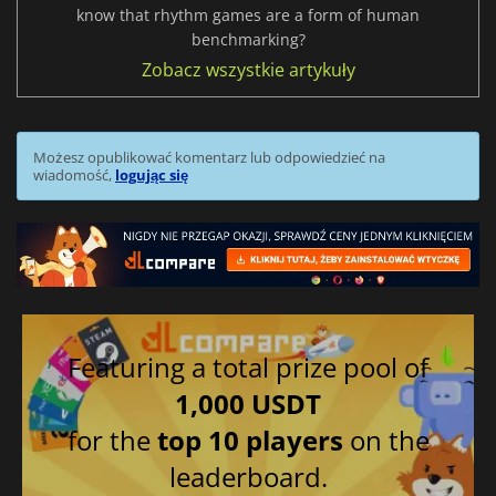
know that rhythm games are a form of human
benchmarking?
Zobacz wszystkie artykuły
Możesz opublikować komentarz lub odpowiedzieć na
wiadomość,
logując się
Featuring a total prize pool of
1,000 USDT
for the
top 10 players
on the
leaderboard.