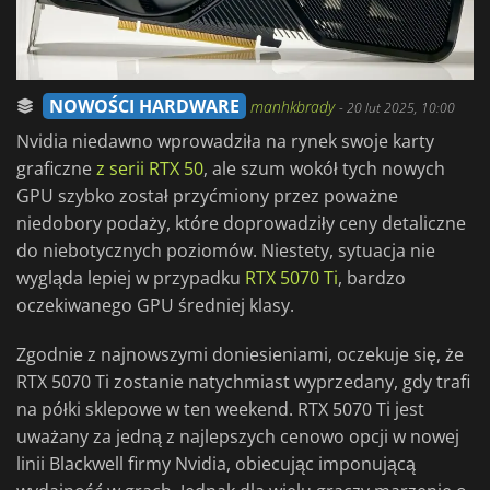
NOWOŚCI HARDWARE
manhkbrady
-
20 lut 2025, 10:00
Nvidia niedawno wprowadziła na rynek swoje karty
graficzne
z serii RTX 50
, ale szum wokół tych nowych
GPU szybko został przyćmiony przez poważne
niedobory podaży, które doprowadziły ceny detaliczne
do niebotycznych poziomów. Niestety, sytuacja nie
wygląda lepiej w przypadku
RTX 5070 Ti
, bardzo
oczekiwanego GPU średniej klasy.
Zgodnie z najnowszymi doniesieniami, oczekuje się, że
RTX 5070 Ti zostanie natychmiast wyprzedany, gdy trafi
na półki sklepowe w ten weekend. RTX 5070 Ti jest
uważany za jedną z najlepszych cenowo opcji w nowej
linii Blackwell firmy Nvidia, obiecując imponującą