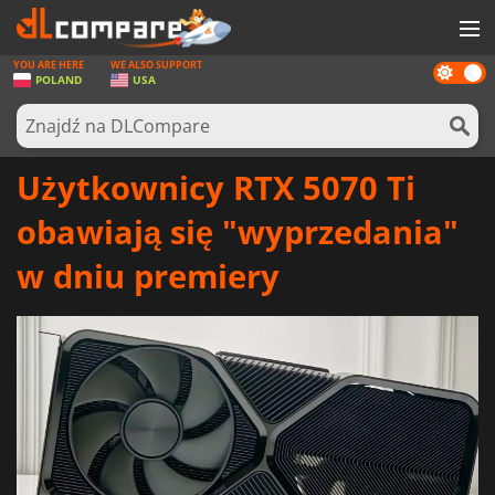
YOU ARE HERE
WE ALSO SUPPORT
Dark
GRY
POLAND
USA
mode
KARTY DO GIER
OPROGRAMOWANIE
Użytkownicy RTX 5070 Ti
REWARDS
obawiają się "wyprzedania"
SPRZĘT KOMPUTEROWY
w dniu premiery
AKTUALNOŚCI
ZALOGUJ SIĘ LUB ZAREJESTRUJ