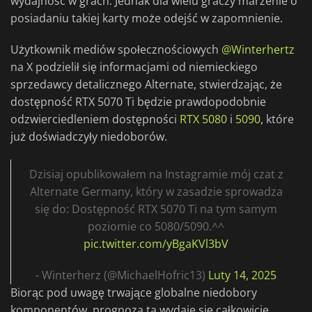
wydajność w grach. Jednak dla wielu graczy marzenie o
posiadaniu takiej karty może odejść w zapomnienie.
Użytkownik mediów społecznościowych
@Winterhertz
na X podzielił się informacjami od niemieckiego
sprzedawcy detalicznego Alternate, stwierdzając, że
dostępność RTX 5070 Ti będzie prawdopodobnie
odzwierciedleniem dostępności
RTX 5080
i
5090
, które
już doświadczyły niedoborów.
Dzisiaj opublikowałem na Instagramie mój czat z
Alternate Germany, który w zasadzie sprowadza
się do: Dostępność RTX 5070 Ti na tym samym
poziomie co 5080/5090.^^
pic.twitter.com/yBgaKVl3bV
- Winterherz (@MichaelHofric13)
Luty 14, 2025
Biorąc pod uwagę trwające globalne niedobory
komponentów, prognoza ta wydaje się całkowicie