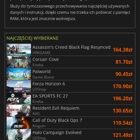
Służy do tymczasowego przechowywania najczęściej używanych
danych i instrukcji, dzięki czemu nie trzeba ich pobierać z pamięci
RAM, która jest znacznie wolniejsza.
NAJCZĘŚCIEJ WYBIERANE
Assassin's Creed Black Flag Resynced
164.38zł
HRKGAME
Corsair Cove
81.70zł
Eneba
Palworld
90.45zł
Game Boost
Forza Horizon 6
170.90zł
LDShop
EA SPORTS FC 27
196.20zł
Eneba
Resident Evil Requiem
130.65zł
K4G
Call of Duty Black Ops 7
119.54zł
Kinguin
Halo Campaign Evolved
121.49zł
LDShop