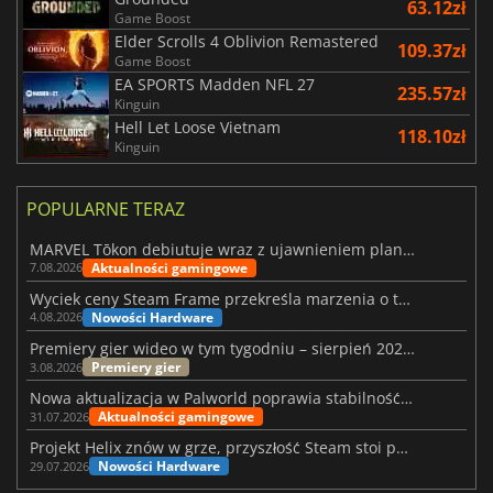
63.12zł
Game Boost
Elder Scrolls 4 Oblivion Remastered
109.37zł
Game Boost
EA SPORTS Madden NFL 27
235.57zł
Kinguin
Hell Let Loose Vietnam
118.10zł
Kinguin
POPULARNE TERAZ
MARVEL Tōkon debiutuje wraz z ujawnieniem planu rozwoju na pierwszy rok
Aktualności gamingowe
7.08.2026
Wyciek ceny Steam Frame przekreśla marzenia o tanim zestawie VR
Nowości Hardware
4.08.2026
Premiery gier wideo w tym tygodniu – sierpień 2026 r. (32. tydzień)
Premiery gier
3.08.2026
Nowa aktualizacja w Palworld poprawia stabilność Sunreach i walk z bossami
Aktualności gamingowe
31.07.2026
Projekt Helix znów w grze, przyszłość Steam stoi pod znakiem zapytania
Nowości Hardware
29.07.2026