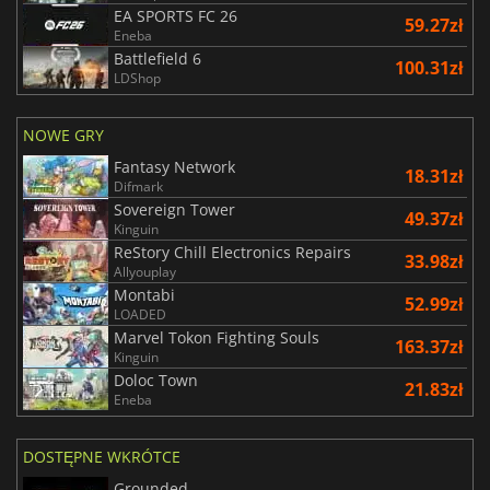
EA SPORTS FC 26
59.27zł
Eneba
Battlefield 6
100.31zł
LDShop
NOWE GRY
Fantasy Network
18.31zł
Difmark
Sovereign Tower
49.37zł
Kinguin
ReStory Chill Electronics Repairs
33.98zł
Allyouplay
Montabi
52.99zł
LOADED
Marvel Tokon Fighting Souls
163.37zł
Kinguin
Doloc Town
21.83zł
Eneba
DOSTĘPNE WKRÓTCE
Grounded