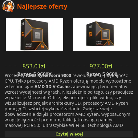
Najlepsze oferty
853.01
zł
927.00
zł
Ryzen 5 9600X
Ryzen 5 9600
Procesory
AMD Ryzen serii 9000
rewolucjonizują wydajność
CPU. Tylko procesory AMD Ryzen oferują modele wyposażone
w technologię
AMD 3D V-Cache
zapewniającą fenomenalny
wzrost wydajności w grach. Niezależnie od tego, czy pracujesz
w pakiecie Microsoft Office, eksportujesz pliki wideo, czy
wizualizujesz projekt architektury 3D, procesory AMD Ryzen
pomogą Ci szybciej wykonać zadanie. Zwiększ swoje
doświadczenie dzięki procesorom AMD Ryzen, wyposażonym
w opcje łączności premium, takie jak obsługa pamięci
masowej PCIe 5.0, ultraszybkie Wi-Fi 6E, technologia AMD
EXPO,
do 32 wątków
i dedykowane akceleratory wideo.
Czytaj więcej