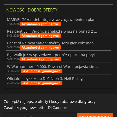
NOWOŚCI, DOBRE OFERTY
MARVEL Tōkon debiutuje wraz z ujawnieniem planu rozwoju na pierwszy rok
Aktualności gamingowe
7.08.2026
Resident Evil: Veronica znalazł się już na ponad 2 milionach list życzeń
Aktualności gamingowe
5.08.2026
Beast of Reincarnation: twórcy serii gier Pokémon wkraczają na nową ścieżkę
Aktualności gamingowe
5.08.2026
Big Walk już w sprzedaży – podróż oparta na przyjaźni
Aktualności gamingowe
5.08.2026
W Warhammer 40,000: Dawn of War 4 pojawia się frakcja Nekronów
Aktualności gamingowe
30.07.2026
Oficjalnie ogłoszono DLC Nioh 3: Hell Rising
Aktualności gamingowe
29.07.2026
Zdobądź najlepsze oferty i kody rabatowe dla graczy
Zasubskrybuj newsletter DLCompare