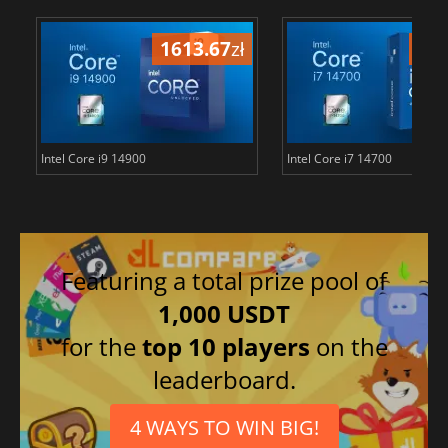
1613.67
zł
148
Intel Core i9 14900
Intel Core i7 14700
Featuring a total prize pool of
1,000 USDT
for the
top 10 players
on the
leaderboard.
4 WAYS TO WIN BIG!