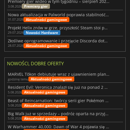
Premiery gier wideo w tym tygodniu – sierpień 2026 r. (32. tydzień)
Premiery gier
3.08.2026
Nowa aktualizacja w Palworld poprawia stabilność Sunreach i walk z bossami
Aktualności gamingowe
31.07.2026
Projekt Helix znów w grze, przyszłość Steam stoi pod znakiem zapytania
Nowości Hardware
29.07.2026
Złośliwe oprogramowanie i przejęcie Discorda dotknęły Meccha Chameleon
Aktualności gamingowe
28.07.2026
NOWOŚCI, DOBRE OFERTY
MARVEL Tōkon debiutuje wraz z ujawnieniem planu rozwoju na pierwszy rok
Aktualności gamingowe
godzinę temu
Resident Evil: Veronica znalazł się już na ponad 2 milionach list życzeń
Aktualności gamingowe
5.08.2026
Beast of Reincarnation: twórcy serii gier Pokémon wkraczają na nową ścieżkę
Aktualności gamingowe
5.08.2026
Big Walk już w sprzedaży – podróż oparta na przyjaźni
Aktualności gamingowe
5.08.2026
W Warhammer 40,000: Dawn of War 4 pojawia się frakcja Nekronów