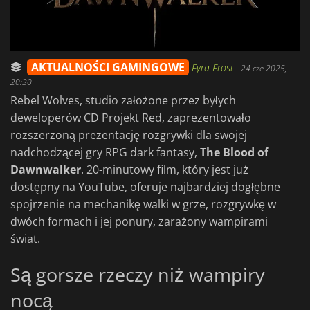
AKTUALNOŚCI GAMINGOWE
Fyra Frost
-
24 cze 2025,
20:30
Rebel Wolves, studio założone przez byłych
deweloperów CD Projekt Red, zaprezentowało
rozszerzoną prezentację rozgrywki dla swojej
nadchodzącej gry RPG dark fantasy,
The Blood of
Dawnwalker
. 20-minutowy film, który jest już
dostępny na YouTube, oferuje najbardziej dogłębne
spojrzenie na mechanikę walki w grze, rozgrywkę w
dwóch formach i jej ponury, zarażony wampirami
świat.
Są gorsze rzeczy niż wampiry
nocą