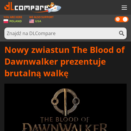
YOU ARE HERE
WE ALSO SUPPORT
Dark
GRY
POLAND
USA
mode
KARTY DO GIER
OPROGRAMOWANIE
Nowy zwiastun The Blood of
REWARDS
Dawnwalker prezentuje
SPRZĘT KOMPUTEROWY
brutalną walkę
AKTUALNOŚCI
ZALOGUJ SIĘ LUB ZAREJESTRUJ