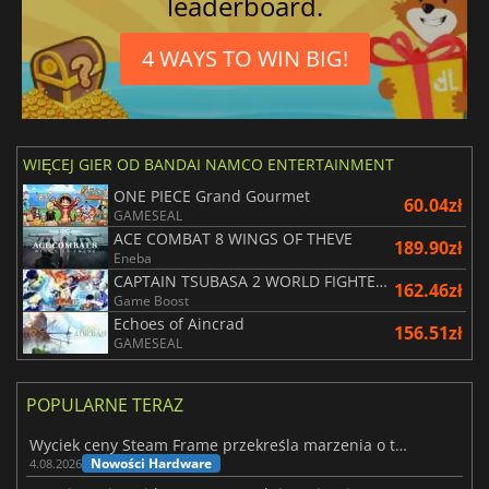
leaderboard.
4 WAYS TO WIN BIG!
WIĘCEJ GIER OD BANDAI NAMCO ENTERTAINMENT
ONE PIECE Grand Gourmet
60.04zł
GAMESEAL
ACE COMBAT 8 WINGS OF THEVE
189.90zł
Eneba
CAPTAIN TSUBASA 2 WORLD FIGHTERS
162.46zł
Game Boost
Echoes of Aincrad
156.51zł
GAMESEAL
POPULARNE TERAZ
Wyciek ceny Steam Frame przekreśla marzenia o tanim zestawie VR
Nowości Hardware
4.08.2026