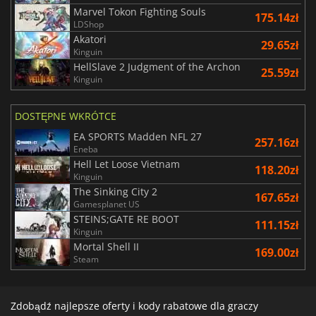
Marvel Tokon Fighting Souls
175.14zł
LDShop
Akatori
29.65zł
Kinguin
HellSlave 2 Judgment of the Archon
25.59zł
Kinguin
DOSTĘPNE WKRÓTCE
EA SPORTS Madden NFL 27
257.16zł
Eneba
Hell Let Loose Vietnam
118.20zł
Kinguin
The Sinking City 2
167.65zł
Gamesplanet US
STEINS;GATE RE BOOT
111.15zł
Kinguin
Mortal Shell II
169.00zł
Steam
Zdobądź najlepsze oferty i kody rabatowe dla graczy