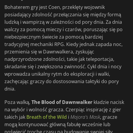
Bohaterem gry jest Coen, przeklęty wojownik
posiadający zdolność przełączania się między formą
ludzką i wampirzą w zależności od pory dnia. Za dnia
walczy za pomocą mieczy i czarów, poruszając się po
niebezpiecznym świecie za pomocą bardziej
tradycyjnej mechaniki RPG. Kiedy jednak zapada noc,
przemienia się w Dawnwalkera, zyskując
nadprzyrodzone zdolności, takie jak teleportacja,
skradanie się i zwiększona zwinność. Cykl dnia i nocy
wprowadza unikalny rytm do eksploracji i walki,
zachęcając graczy do dostosowania taktyki do pory
dnia.
Poza walką,
The Blood of Dawnwalker
kładzie nacisk
na wybór i wolność gracza. Czerpiąc inspirację z gier
takich jak
Breath of the Wild
i
Majora's Mask
, gracze
mogą kontynuować główną fabułę wcześnie lub
poświęcić trochę czasu na budowanie swojej siły.