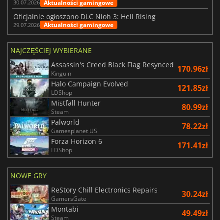
Aktualności gamingowe
30.07.2026
Oficjalnie ogłoszono DLC Nioh 3: Hell Rising
Aktualności gamingowe
29.07.2026
NAJCZĘŚCIEJ WYBIERANE
Assassin's Creed Black Flag Resynced
170.96zł
Kinguin
Halo Campaign Evolved
121.85zł
LDShop
Mistfall Hunter
80.99zł
Steam
Palworld
78.22zł
Gamesplanet US
Forza Horizon 6
171.41zł
LDShop
NOWE GRY
ReStory Chill Electronics Repairs
30.24zł
GamersGate
Montabi
49.49zł
Steam