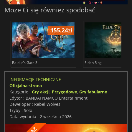
Może Ci się również spodobać
155.24
zł
175
Baldur's Gate 3
Elden Ring
INFORMACJE TECHNICZNE
Oficjalna strona
Kategorie :
Gry akcji
,
Przygodowe
,
Gry fabularne
Edytor : BANDAI NAMCO Entertainment
Deweloper : Rebel Wolves
Tryby : Solo
Data wydania : 2 września 2026