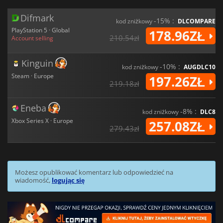
Difmark
-15% :
kod zniżkowy
DLCOMPARE
PlayStation 5 · Global
178.96ZŁ
210.54zł
Account selling
Kinguin
-10% :
kod zniżkowy
AUGDLC10
Steam · Europe
197.26ZŁ
219.18zł
Eneba
-8% :
kod zniżkowy
DLC8
Xbox Series X · Europe
257.08ZŁ
279.43zł
Możesz opublikować komentarz lub odpowiedzieć na
wiadomość,
logując się