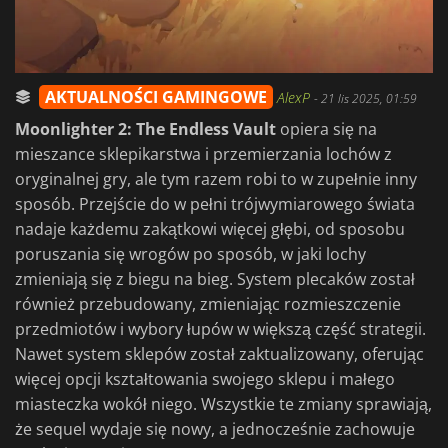
AKTUALNOŚCI GAMINGOWE
AlexP
-
21 lis 2025, 01:59
Moonlighter 2: The Endless Vault
opiera się na
mieszance sklepikarstwa i przemierzania lochów z
oryginalnej gry, ale tym razem robi to w zupełnie inny
sposób. Przejście do w pełni trójwymiarowego świata
nadaje każdemu zakątkowi więcej głębi, od sposobu
poruszania się wrogów po sposób, w jaki lochy
zmieniają się z biegu na bieg. System plecaków został
również przebudowany, zmieniając rozmieszczenie
przedmiotów i wybory łupów w większą część strategii.
Nawet system sklepów został zaktualizowany, oferując
więcej opcji kształtowania swojego sklepu i małego
miasteczka wokół niego. Wszystkie te zmiany sprawiają,
że sequel wydaje się nowy, a jednocześnie zachowuje