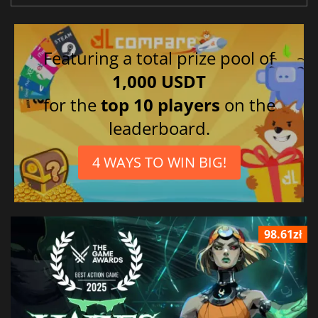
Featuring a total prize pool of
1,000 USDT
for the
top 10 players
on the
leaderboard.
4 WAYS TO WIN BIG!
98.61zł