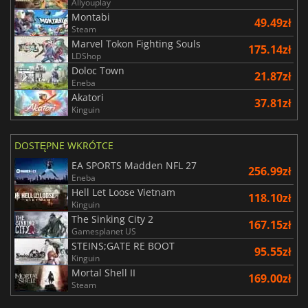
Allyouplay
Montabi
49.49zł
Steam
Marvel Tokon Fighting Souls
175.14zł
LDShop
Doloc Town
21.87zł
Eneba
Akatori
37.81zł
Kinguin
DOSTĘPNE WKRÓTCE
EA SPORTS Madden NFL 27
256.99zł
Eneba
Hell Let Loose Vietnam
118.10zł
Kinguin
The Sinking City 2
167.15zł
Gamesplanet US
STEINS;GATE RE BOOT
95.55zł
Kinguin
Mortal Shell II
169.00zł
Steam