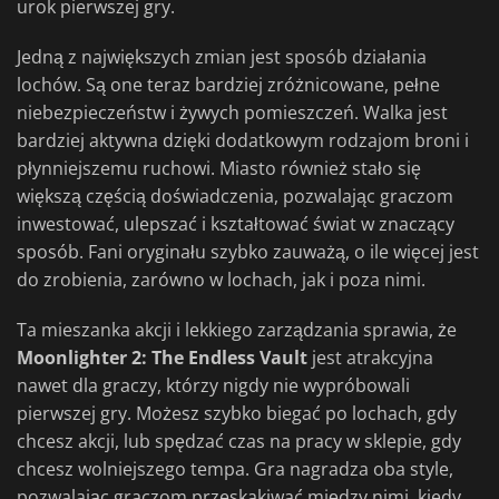
urok pierwszej gry.
Jedną z największych zmian jest sposób działania
lochów. Są one teraz bardziej zróżnicowane, pełne
niebezpieczeństw i żywych pomieszczeń. Walka jest
bardziej aktywna dzięki dodatkowym rodzajom broni i
płynniejszemu ruchowi. Miasto również stało się
większą częścią doświadczenia, pozwalając graczom
inwestować, ulepszać i kształtować świat w znaczący
sposób. Fani oryginału szybko zauważą, o ile więcej jest
do zrobienia, zarówno w lochach, jak i poza nimi.
Ta mieszanka akcji i lekkiego zarządzania sprawia, że
Moonlighter 2: The Endless Vault
jest atrakcyjna
nawet dla graczy, którzy nigdy nie wypróbowali
pierwszej gry. Możesz szybko biegać po lochach, gdy
chcesz akcji, lub spędzać czas na pracy w sklepie, gdy
chcesz wolniejszego tempa. Gra nagradza oba style,
pozwalając graczom przeskakiwać między nimi, kiedy