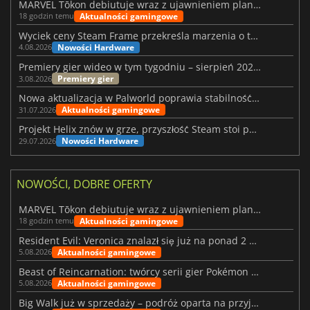
MARVEL Tōkon debiutuje wraz z ujawnieniem planu rozwoju na pierwszy rok
Aktualności gamingowe
18 godzin temu
Wyciek ceny Steam Frame przekreśla marzenia o tanim zestawie VR
Nowości Hardware
4.08.2026
Premiery gier wideo w tym tygodniu – sierpień 2026 r. (32. tydzień)
Premiery gier
3.08.2026
Nowa aktualizacja w Palworld poprawia stabilność Sunreach i walk z bossami
Aktualności gamingowe
31.07.2026
Projekt Helix znów w grze, przyszłość Steam stoi pod znakiem zapytania
Nowości Hardware
29.07.2026
NOWOŚCI, DOBRE OFERTY
MARVEL Tōkon debiutuje wraz z ujawnieniem planu rozwoju na pierwszy rok
Aktualności gamingowe
18 godzin temu
Resident Evil: Veronica znalazł się już na ponad 2 milionach list życzeń
Aktualności gamingowe
5.08.2026
Beast of Reincarnation: twórcy serii gier Pokémon wkraczają na nową ścieżkę
Aktualności gamingowe
5.08.2026
Big Walk już w sprzedaży – podróż oparta na przyjaźni