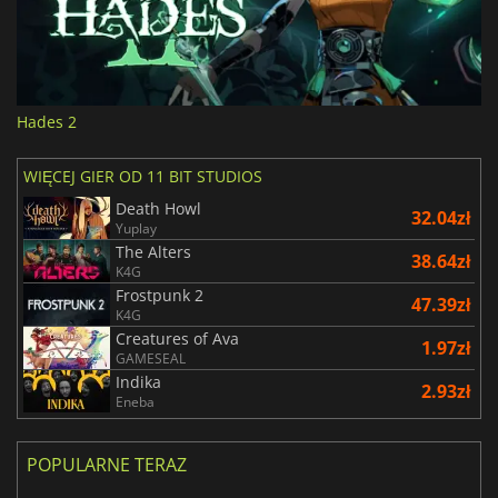
Hades 2
WIĘCEJ GIER OD 11 BIT STUDIOS
Death Howl
32.04zł
Yuplay
The Alters
38.64zł
K4G
Frostpunk 2
47.39zł
K4G
Creatures of Ava
1.97zł
GAMESEAL
Indika
2.93zł
Eneba
POPULARNE TERAZ