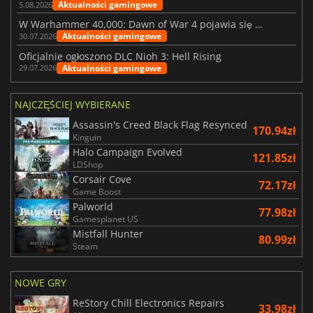
Aktualności gamingowe
5.08.2026
W Warhammer 40,000: Dawn of War 4 pojawia się frakcja Nekronów
Aktualności gamingowe
30.07.2026
Oficjalnie ogłoszono DLC Nioh 3: Hell Rising
Aktualności gamingowe
29.07.2026
NAJCZĘŚCIEJ WYBIERANE
Assassin's Creed Black Flag Resynced
170.94zł
Kinguin
Halo Campaign Evolved
121.85zł
LDShop
Corsair Cove
72.17zł
Game Boost
Palworld
77.98zł
Gamesplanet US
Mistfall Hunter
80.99zł
Steam
NOWE GRY
ReStory Chill Electronics Repairs
33.98zł