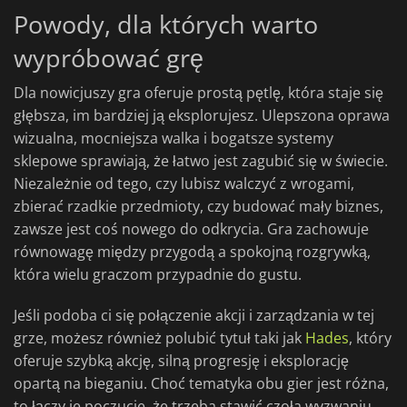
Powody, dla których warto
wypróbować grę
Dla nowicjuszy gra oferuje prostą pętlę, która staje się
głębsza, im bardziej ją eksplorujesz. Ulepszona oprawa
wizualna, mocniejsza walka i bogatsze systemy
sklepowe sprawiają, że łatwo jest zagubić się w świecie.
Niezależnie od tego, czy lubisz walczyć z wrogami,
zbierać rzadkie przedmioty, czy budować mały biznes,
zawsze jest coś nowego do odkrycia. Gra zachowuje
równowagę między przygodą a spokojną rozgrywką,
która wielu graczom przypadnie do gustu.
Jeśli podoba ci się połączenie akcji i zarządzania w tej
grze, możesz również polubić tytuł taki jak
Hades
, który
oferuje szybką akcję, silną progresję i eksplorację
opartą na bieganiu. Choć tematyka obu gier jest różna,
to łączy je poczucie, że trzeba stawić czoła wyzwaniu,