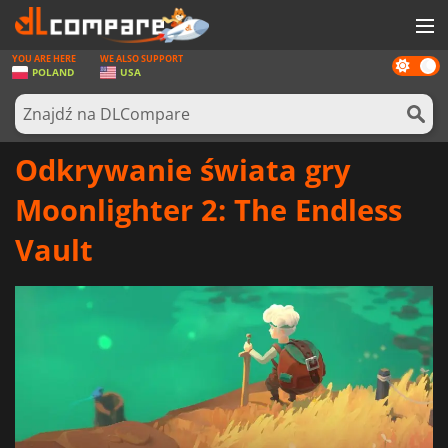
YOU ARE HERE
WE ALSO SUPPORT
Dark
GRY
POLAND
USA
mode
KARTY DO GIER
OPROGRAMOWANIE
Odkrywanie świata gry
REWARDS
Moonlighter 2: The Endless
SPRZĘT KOMPUTEROWY
Vault
AKTUALNOŚCI
ZALOGUJ SIĘ LUB ZAREJESTRUJ