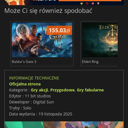
Może Ci się również spodobać
155.03
zł
175
Baldur's Gate 3
Elden Ring
INFORMACJE TECHNICZNE
Oficjalna strona
Kategorie :
Gry akcji
,
Przygodowe
,
Gry fabularne
Edytor : 11 bit studios
Deweloper : Digital Sun
Tryby : Solo
Data wydania : 19 listopada 2025