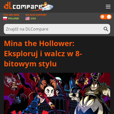
YOU ARE HERE
WE ALSO SUPPORT
Dark
GRY
POLAND
USA
mode
KARTY DO GIER
OPROGRAMOWANIE
Mina the Hollower:
REWARDS
Eksploruj i walcz w 8-
SPRZĘT KOMPUTEROWY
bitowym stylu
AKTUALNOŚCI
ZALOGUJ SIĘ LUB ZAREJESTRUJ