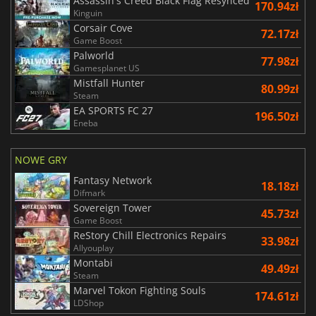
Assassin's Creed Black Flag Resynced
170.94zł
Kinguin
Corsair Cove
72.17zł
Game Boost
Palworld
77.98zł
Gamesplanet US
Mistfall Hunter
80.99zł
Steam
EA SPORTS FC 27
196.50zł
Eneba
NOWE GRY
Fantasy Network
18.18zł
Difmark
Sovereign Tower
45.73zł
Game Boost
ReStory Chill Electronics Repairs
33.98zł
Allyouplay
Montabi
49.49zł
Steam
Marvel Tokon Fighting Souls
174.61zł
LDShop