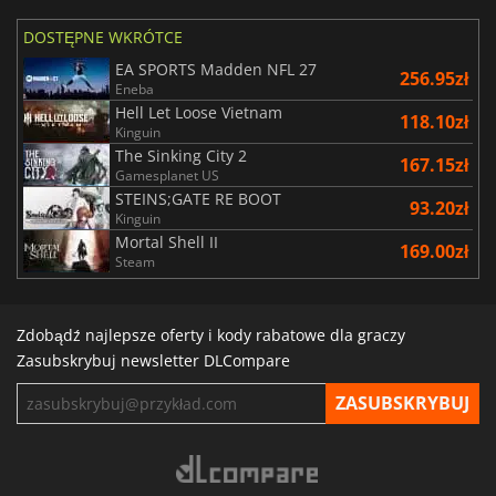
DOSTĘPNE WKRÓTCE
EA SPORTS Madden NFL 27
256.95zł
Eneba
Hell Let Loose Vietnam
118.10zł
Kinguin
The Sinking City 2
167.15zł
Gamesplanet US
STEINS;GATE RE BOOT
93.20zł
Kinguin
Mortal Shell II
169.00zł
Steam
Zdobądź najlepsze oferty i kody rabatowe dla graczy
Zasubskrybuj newsletter DLCompare