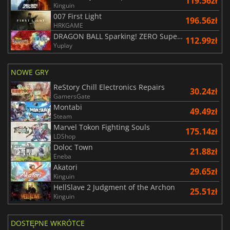
119.56zł
Kinguin
007 First Light
196.56zł
HRKGAME
DRAGON BALL Sparking! ZERO Super Limit Breaking NEO
112.99zł
Yuplay
NOWE GRY
ReStory Chill Electronics Repairs
30.24zł
GamersGate
Montabi
49.49zł
Steam
Marvel Tokon Fighting Souls
175.14zł
LDShop
Doloc Town
21.88zł
Eneba
Akatori
29.65zł
Kinguin
HellSlave 2 Judgment of the Archon
25.51zł
Kinguin
DOSTĘPNE WKRÓTCE