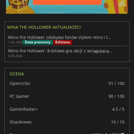
MINA THE HOLLOWER AKTUALNOŚCI
Mina the Hollower zdobywa fanów stylem retro i twardą akcją
Data premiery
Editions
1.06.2026
Mina the Hollower: 8-bitowa gra akcji z wciągającą mechaniką eksploracji
6.05.2026
OCENA
Opencritic
91 / 100
PC Gamer
90 / 100
GamesRadar+
4.5 / 5
Shacknews
10 / 10