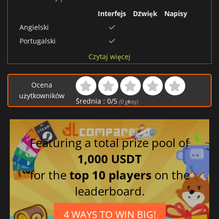
Interfejs
Dźwięk
Napisy
Angielski
Portugalski
Koreański
Czytaj więcej
Rosyjski
Chiński tradycyjny
Ocena
użytkowników
Chiński uproszczony
Średnia :
0
/
5
(
0
głosy)
Francuski
Włoski
Japoński
Featuring a total prize pool of
Brazylijski portugalski
1,000 USDT
Niemiecki
for the
top 10 players
on the
Hiszpański
leaderboard.
4 WAYS TO WIN BIG!