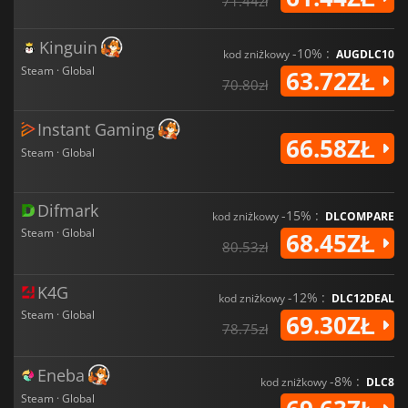
71.44zł
Kinguin
-10% :
kod zniżkowy
AUGDLC10
Steam · Global
63.72ZŁ
70.80zł
Instant Gaming
66.58ZŁ
Steam · Global
Difmark
-15% :
kod zniżkowy
DLCOMPARE
Steam · Global
68.45ZŁ
80.53zł
K4G
-12% :
kod zniżkowy
DLC12DEAL
Steam · Global
69.30ZŁ
78.75zł
Eneba
-8% :
kod zniżkowy
DLC8
Steam · Global