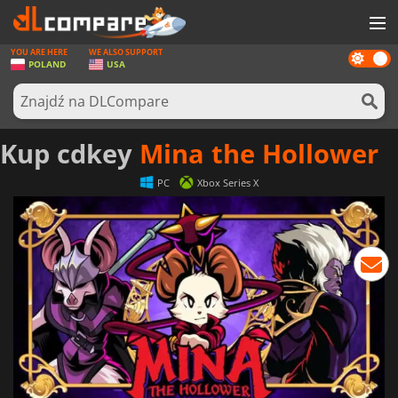
YOU ARE HERE
WE ALSO SUPPORT
Dark
GRY
POLAND
USA
mode
KARTY DO GIER
OPROGRAMOWANIE
Kup cdkey
Mina the Hollower
REWARDS
PC
Xbox Series X
SPRZĘT KOMPUTEROWY
AKTUALNOŚCI
ZALOGUJ SIĘ LUB ZAREJESTRUJ