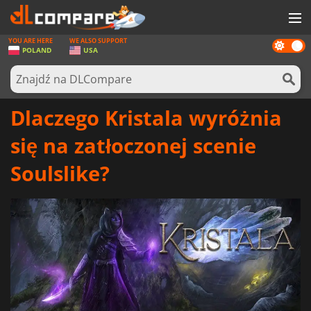
YOU ARE HERE
WE ALSO SUPPORT
Dark
GRY
POLAND
USA
mode
KARTY DO GIER
OPROGRAMOWANIE
Dlaczego Kristala wyróżnia
REWARDS
się na zatłoczonej scenie
SPRZĘT KOMPUTEROWY
Soulslike?
AKTUALNOŚCI
ZALOGUJ SIĘ LUB ZAREJESTRUJ