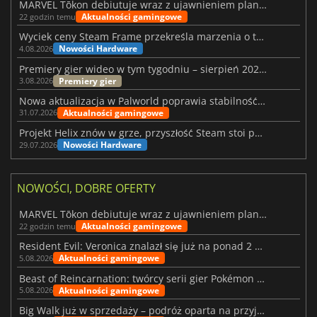
MARVEL Tōkon debiutuje wraz z ujawnieniem planu rozwoju na pierwszy rok
Aktualności gamingowe
22 godzin temu
Wyciek ceny Steam Frame przekreśla marzenia o tanim zestawie VR
Nowości Hardware
4.08.2026
Premiery gier wideo w tym tygodniu – sierpień 2026 r. (32. tydzień)
Premiery gier
3.08.2026
Nowa aktualizacja w Palworld poprawia stabilność Sunreach i walk z bossami
Aktualności gamingowe
31.07.2026
Projekt Helix znów w grze, przyszłość Steam stoi pod znakiem zapytania
Nowości Hardware
29.07.2026
NOWOŚCI, DOBRE OFERTY
MARVEL Tōkon debiutuje wraz z ujawnieniem planu rozwoju na pierwszy rok
Aktualności gamingowe
22 godzin temu
Resident Evil: Veronica znalazł się już na ponad 2 milionach list życzeń
Aktualności gamingowe
5.08.2026
Beast of Reincarnation: twórcy serii gier Pokémon wkraczają na nową ścieżkę
Aktualności gamingowe
5.08.2026
Big Walk już w sprzedaży – podróż oparta na przyjaźni