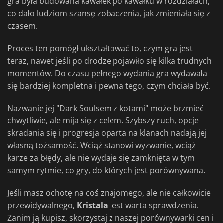
gra była budowana kawałek po kawałku w rozdziałach,
co dało ludziom szansę zobaczenia, jak zmieniała się z
czasem.
Proces ten pomógł ukształtować to, czym gra jest
teraz, nawet jeśli po drodze pojawiło się kilka trudnych
momentów. Do czasu pełnego wydania gra wydawała
się bardziej kompletna i pewna tego, czym chciała być.
Nazwanie jej "Dark Soulsem z kotami" może brzmieć
chwytliwie, ale mija się z celem. Szybszy ruch, opcje
skradania się i progresja oparta na klanach nadają jej
własną tożsamość. Wciąż stanowi wyzwanie, wciąż
karze za błędy, ale nie wydaje się zamknięta w tym
samym rytmie, co gry, do których jest porównywana.
Jeśli masz ochotę na coś znajomego, ale nie całkowicie
przewidywalnego,
Kristala
jest warta sprawdzenia.
Zanim ją kupisz, skorzystaj z naszej porównywarki cen i