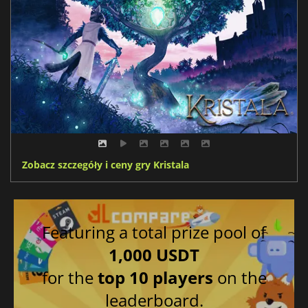
Zobacz szczegóły i ceny gry Kristala
Featuring a total prize pool of
1,000 USDT
for the
top 10 players
on the
leaderboard.