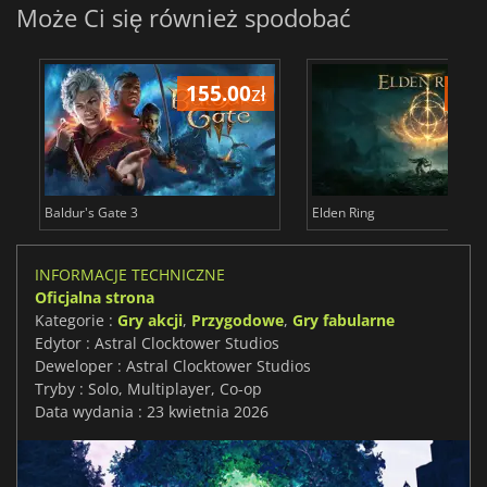
Może Ci się również spodobać
155.00
zł
175
Baldur's Gate 3
Elden Ring
INFORMACJE TECHNICZNE
Oficjalna strona
Kategorie :
Gry akcji
,
Przygodowe
,
Gry fabularne
Edytor : Astral Clocktower Studios
Deweloper : Astral Clocktower Studios
Tryby : Solo, Multiplayer, Co-op
Data wydania : 23 kwietnia 2026