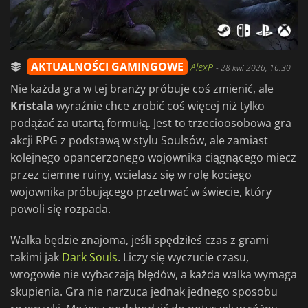
AKTUALNOŚCI GAMINGOWE
AlexP
-
28 kwi 2026, 16:30
Nie każda gra w tej branży próbuje coś zmienić, ale
Kristala
wyraźnie chce zrobić coś więcej niż tylko
podążać za utartą formułą. Jest to trzecioosobowa gra
akcji RPG z podstawą w stylu Soulsów, ale zamiast
kolejnego opancerzonego wojownika ciągnącego miecz
przez ciemne ruiny, wcielasz się w rolę kociego
wojownika próbującego przetrwać w świecie, który
powoli się rozpada.
Walka będzie znajoma, jeśli spędziłeś czas z grami
takimi jak
Dark Souls
. Liczy się wyczucie czasu,
wrogowie nie wybaczają błędów, a każda walka wymaga
skupienia. Gra nie narzuca jednak jednego sposobu