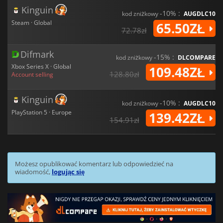
Kinguin
-10% :
kod zniżkowy
AUGDLC10
Steam · Global
65.50ZŁ
72.78zł
Difmark
-15% :
kod zniżkowy
DLCOMPARE
Xbox Series X · Global
109.48ZŁ
128.80zł
Account selling
Kinguin
-10% :
kod zniżkowy
AUGDLC10
PlayStation 5 · Europe
139.42ZŁ
154.91zł
Możesz opublikować komentarz lub odpowiedzieć na
wiadomość,
logując się