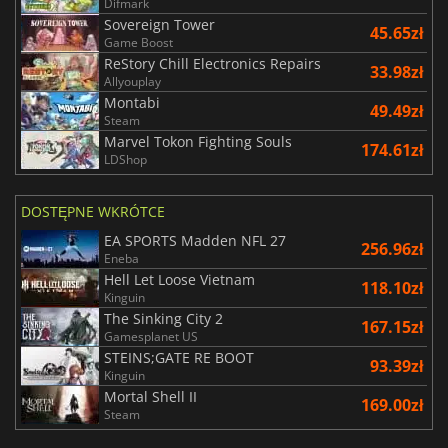
Difmark
Sovereign Tower
45.65zł
Game Boost
ReStory Chill Electronics Repairs
33.98zł
Allyouplay
Montabi
49.49zł
Steam
Marvel Tokon Fighting Souls
174.61zł
LDShop
DOSTĘPNE WKRÓTCE
EA SPORTS Madden NFL 27
256.96zł
Eneba
Hell Let Loose Vietnam
118.10zł
Kinguin
The Sinking City 2
167.15zł
Gamesplanet US
STEINS;GATE RE BOOT
93.39zł
Kinguin
Mortal Shell II
169.00zł
Steam