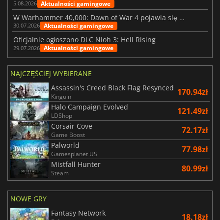
Aktualności gamingowe
5.08.2026
W Warhammer 40,000: Dawn of War 4 pojawia się frakcja Nekronów
Aktualności gamingowe
30.07.2026
Oficjalnie ogłoszono DLC Nioh 3: Hell Rising
Aktualności gamingowe
29.07.2026
NAJCZĘŚCIEJ WYBIERANE
Assassin's Creed Black Flag Resynced
170.94zł
Kinguin
Halo Campaign Evolved
121.49zł
LDShop
Corsair Cove
72.17zł
Game Boost
Palworld
77.98zł
Gamesplanet US
Mistfall Hunter
80.99zł
Steam
NOWE GRY
Fantasy Network
18.18zł