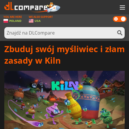
YOU ARE HERE
WE ALSO SUPPORT
Dark
GRY
POLAND
USA
mode
KARTY DO GIER
OPROGRAMOWANIE
Zbuduj swój myśliwiec i złam
REWARDS
zasady w Kiln
SPRZĘT KOMPUTEROWY
AKTUALNOŚCI
ZALOGUJ SIĘ LUB ZAREJESTRUJ