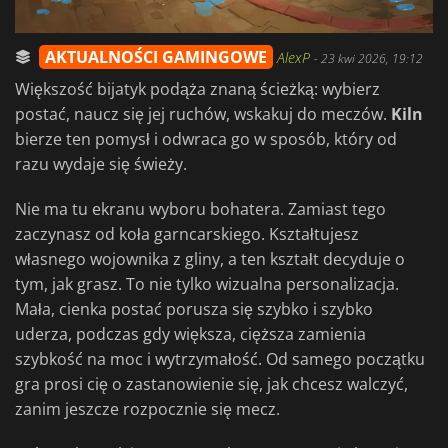
AKTUALNOŚCI GAMINGOWE
AlexP
-
23 kwi 2026, 19:12
Większość bijatyk podąża znaną ścieżką: wybierz
postać, naucz się jej ruchów, wskakuj do meczów.
Kiln
bierze ten pomysł i odwraca go w sposób, który od
razu wydaje się świeży.
Nie ma tu ekranu wyboru bohatera. Zamiast tego
zaczynasz od koła garncarskiego. Kształtujesz
własnego wojownika z gliny, a ten kształt decyduje o
tym, jak grasz. To nie tylko wizualna personalizacja.
Mała, cienka postać porusza się szybko i szybko
uderza, podczas gdy większa, cięższa zamienia
szybkość na moc i wytrzymałość. Od samego początku
gra prosi cię o zastanowienie się, jak chcesz walczyć,
zanim jeszcze rozpocznie się mecz.