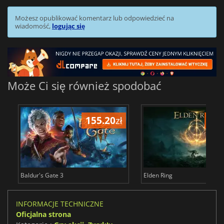
Możesz opublikować komentarz lub odpowiedzieć na
wiadomość,
logując się
Może Ci się również spodobać
155.20
zł
175
Baldur's Gate 3
Elden Ring
INFORMACJE TECHNICZNE
Oficjalna strona