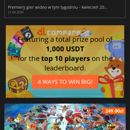
Premiery gier wideo w tym tygodniu - kwiecień 2026 (tydzień 17)
21.04.2026
Featuring a total prize pool of
1,000 USDT
for the
top 10 players
on the
leaderboard.
4 WAYS TO WIN BIG!
249.00zł