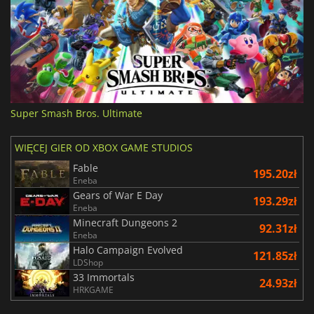
Super Smash Bros. Ultimate
WIĘCEJ GIER OD XBOX GAME STUDIOS
Fable
195.20zł
Eneba
Gears of War E Day
193.29zł
Eneba
Minecraft Dungeons 2
92.31zł
Eneba
Halo Campaign Evolved
121.85zł
LDShop
33 Immortals
24.93zł
HRKGAME