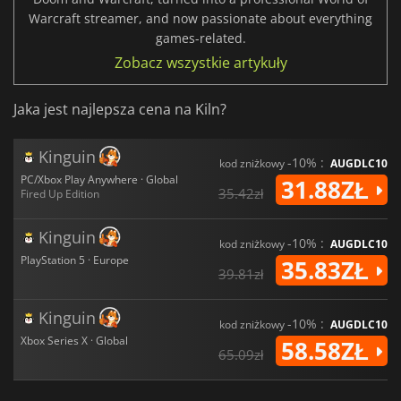
Warcraft streamer, and now passionate about everything
games-related.
Zobacz wszystkie artykuły
Jaka jest najlepsza cena na Kiln?
Kinguin
-10% :
kod zniżkowy
AUGDLC10
PC/Xbox Play Anywhere · Global
31.88ZŁ
35.42zł
Fired Up Edition
Kinguin
-10% :
kod zniżkowy
AUGDLC10
PlayStation 5 · Europe
35.83ZŁ
39.81zł
Kinguin
-10% :
kod zniżkowy
AUGDLC10
Xbox Series X · Global
58.58ZŁ
65.09zł