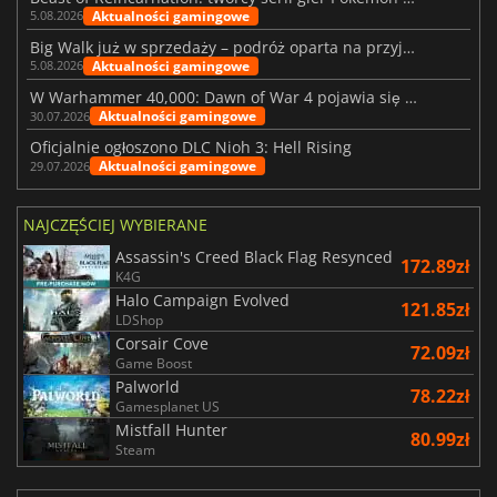
Aktualności gamingowe
5.08.2026
Big Walk już w sprzedaży – podróż oparta na przyjaźni
Aktualności gamingowe
5.08.2026
W Warhammer 40,000: Dawn of War 4 pojawia się frakcja Nekronów
Aktualności gamingowe
30.07.2026
Oficjalnie ogłoszono DLC Nioh 3: Hell Rising
Aktualności gamingowe
29.07.2026
NAJCZĘŚCIEJ WYBIERANE
Assassin's Creed Black Flag Resynced
172.89zł
K4G
Halo Campaign Evolved
121.85zł
LDShop
Corsair Cove
72.09zł
Game Boost
Palworld
78.22zł
Gamesplanet US
Mistfall Hunter
80.99zł
Steam