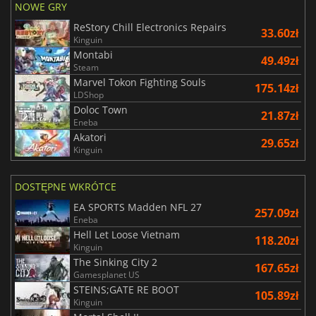
NOWE GRY
ReStory Chill Electronics Repairs
33.60zł
Kinguin
Montabi
49.49zł
Steam
Marvel Tokon Fighting Souls
175.14zł
LDShop
Doloc Town
21.87zł
Eneba
Akatori
29.65zł
Kinguin
DOSTĘPNE WKRÓTCE
EA SPORTS Madden NFL 27
257.09zł
Eneba
Hell Let Loose Vietnam
118.20zł
Kinguin
The Sinking City 2
167.65zł
Gamesplanet US
STEINS;GATE RE BOOT
105.89zł
Kinguin