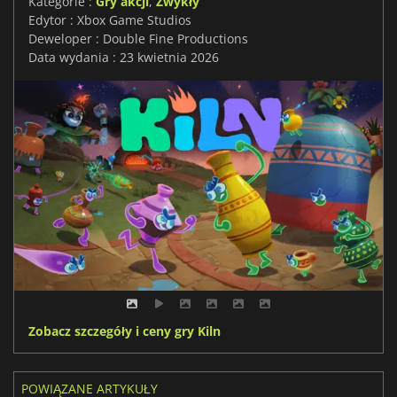
Kategorie :
Gry akcji
,
Zwykły
Edytor : Xbox Game Studios
Deweloper : Double Fine Productions
Data wydania : 23 kwietnia 2026
Zobacz szczegóły i ceny gry Kiln
POWIĄZANE ARTYKUŁY