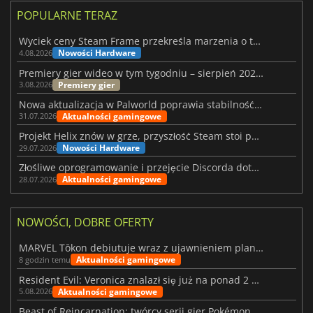
POPULARNE TERAZ
Wyciek ceny Steam Frame przekreśla marzenia o tanim zestawie VR
Nowości Hardware
4.08.2026
Premiery gier wideo w tym tygodniu – sierpień 2026 r. (32. tydzień)
Premiery gier
3.08.2026
Nowa aktualizacja w Palworld poprawia stabilność Sunreach i walk z bossami
Aktualności gamingowe
31.07.2026
Projekt Helix znów w grze, przyszłość Steam stoi pod znakiem zapytania
Nowości Hardware
29.07.2026
Złośliwe oprogramowanie i przejęcie Discorda dotknęły Meccha Chameleon
Aktualności gamingowe
28.07.2026
NOWOŚCI, DOBRE OFERTY
MARVEL Tōkon debiutuje wraz z ujawnieniem planu rozwoju na pierwszy rok
Aktualności gamingowe
8 godzin temu
Resident Evil: Veronica znalazł się już na ponad 2 milionach list życzeń
Aktualności gamingowe
5.08.2026
Beast of Reincarnation: twórcy serii gier Pokémon wkraczają na nową ścieżkę