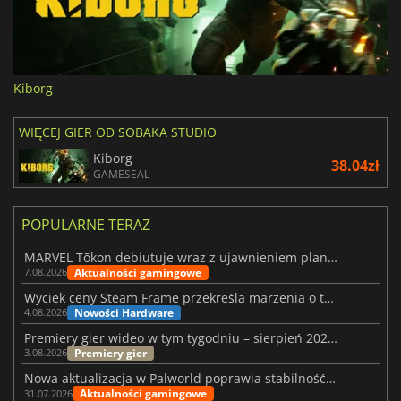
Kiborg
WIĘCEJ GIER OD SOBAKA STUDIO
Kiborg
38.04zł
GAMESEAL
POPULARNE TERAZ
MARVEL Tōkon debiutuje wraz z ujawnieniem planu rozwoju na pierwszy rok
Aktualności gamingowe
7.08.2026
Wyciek ceny Steam Frame przekreśla marzenia o tanim zestawie VR
Nowości Hardware
4.08.2026
Premiery gier wideo w tym tygodniu – sierpień 2026 r. (32. tydzień)
Premiery gier
3.08.2026
Nowa aktualizacja w Palworld poprawia stabilność Sunreach i walk z bossami
Aktualności gamingowe
31.07.2026