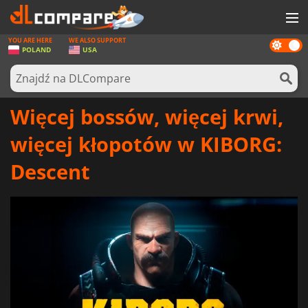
YOU ARE HERE
WE ALSO SUPPORT
Dark
GRY
POLAND
USA
mode
KARTY DO GIER
OPROGRAMOWANIE
Więcej bossów, więcej krwi,
REWARDS
więcej kłopotów w KIBORG:
SPRZĘT KOMPUTEROWY
Descent
AKTUALNOŚCI
ZALOGUJ SIĘ LUB ZAREJESTRUJ