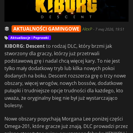
AKTUALNOŚCI GAMINGOWE
AlexP
-
7 maj 2026, 19:51
Aktualizacje i Poprawki
KIBORG: Descent
to rodzaj DLC, który brzmi jak
stworzony dla graczy, którzy już przetrwali
podstawową grę i nadal chcą więcej kary. To nie jest
tylko mały dodatkowy tryb lub kilka nowych pokoi
dodanych na boku. Descent rozszerza grę o trzy nowe
obszary, więcej wrogów, nowych bossów, dodatkowe
pułapki i trudniejsze opcje trudności dla każdego, kto
uważa, że oryginalny bieg nie był już wystarczająco
bolesny.
Nowe obszary popychają Morgana Lee poniżej części
Omega-201, które gracze już znają. DLC prowadzi przez