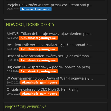
Projekt Helix znów w grze, przyszłość Steam stoi pod znakiem zapytania
Nowości Hardware
29.07.2026
NOWOŚCI, DOBRE OFERTY
MARVEL Tōkon debiutuje wraz z ujawnieniem planu rozwoju na pierwszy rok
Aktualności gamingowe
7.08.2026
Resident Evil: Veronica znalazł się już na ponad 2 milionach list życzeń
Aktualności gamingowe
5.08.2026
Beast of Reincarnation: twórcy serii gier Pokémon wkraczają na nową ścieżkę
Aktualności gamingowe
5.08.2026
Big Walk już w sprzedaży – podróż oparta na przyjaźni
Aktualności gamingowe
5.08.2026
W Warhammer 40,000: Dawn of War 4 pojawia się frakcja Nekronów
Aktualności gamingowe
30.07.2026
Oficjalnie ogłoszono DLC Nioh 3: Hell Rising
Aktualności gamingowe
29.07.2026
NAJCZĘŚCIEJ WYBIERANE