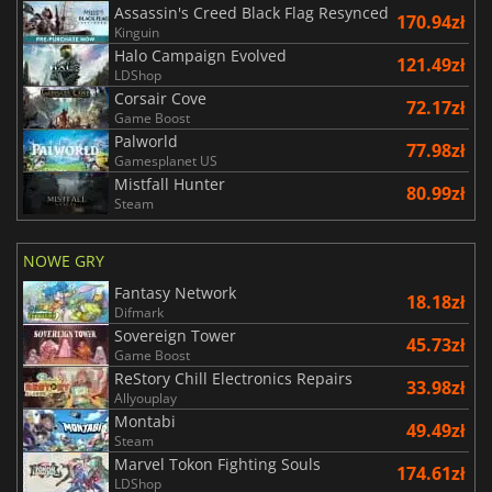
Assassin's Creed Black Flag Resynced
170.94zł
Kinguin
Halo Campaign Evolved
121.49zł
LDShop
Corsair Cove
72.17zł
Game Boost
Palworld
77.98zł
Gamesplanet US
Mistfall Hunter
80.99zł
Steam
NOWE GRY
Fantasy Network
18.18zł
Difmark
Sovereign Tower
45.73zł
Game Boost
ReStory Chill Electronics Repairs
33.98zł
Allyouplay
Montabi
49.49zł
Steam
Marvel Tokon Fighting Souls
174.61zł
LDShop