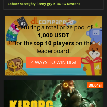
Zobacz szczegóły i ceny gry KIBORG Descent
Featuring a total prize pool of
1,000 USDT
for the
top 10 players
on the
leaderboard.
4 WAYS TO WIN BIG!
38.04zł