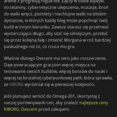
arenie z progresją rogue-lite. Łączy w sobie bijatyki,
strzelaniny, cybernetyczne ulepszenia, mutacje, broń
do walki wręcz, pistolety i niechlujne walki na bliskim
dystansie, w których każdy bieg może popchnąć twój
build w innym kierunku. Zawsze starasz się przetrwać
wystarczająco długo, aby stać się silniejszym, przebić
się przez kolejną falę i zmienić Morgana w coś bardziej
paskudnego niż to, co rzuca mu gra.
Właśnie dlatego Descent ma sens jako rozszerzenie.
Daje powracającym graczom więcej miejsca na
testowanie swoich buildów, więcej bossów do nauki i
więcej tej brutalnej cyberpunkowej pętli, która sprawiła,
że
KIBORG
wyróżniał się w pierwszej kolejności.
Jeśli planujesz wrócić do Omega-201, skorzystaj z
naszej porównywarki cen, aby znaleźć
najlepsze ceny
KIBORG: Descent
przed zakupem.