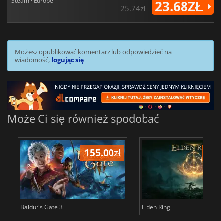
Steam · Europe
23.68ZŁ
25.74zł
Możesz opublikować komentarz lub odpowiedzieć na
wiadomość,
logując się
Może Ci się również spodobać
155.00
zł
175
Baldur's Gate 3
Elden Ring