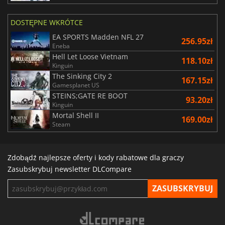
DOSTĘPNE WKRÓTCE
EA SPORTS Madden NFL 27
256.95zł
Eneba
Hell Let Loose Vietnam
118.10zł
Kinguin
The Sinking City 2
167.15zł
Gamesplanet US
STEINS;GATE RE BOOT
93.20zł
Kinguin
Mortal Shell II
169.00zł
Steam
Zdobądź najlepsze oferty i kody rabatowe dla graczy
Zasubskrybuj newsletter DLCompare