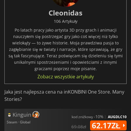
Cleonidas
106 Artykuły
Po latach pracy jako artysta 3D przy grach i animacji
nauczyłem się postrzegać gry jako coś więcej niż tylko
wielokąty — to żywe historie. Moja prawdziwa pasja to
zagłębianie się w światy i narracje, które sprawiają, że gry
są tak fascynujące. Teraz poświęcam się dzieleniu się tymi
unikalnymi spostrzeżeniami i opowieściami z innymi
graczami poprzez moje pisanie.
Zobacz wszystkie artykuły
Jaka jest najlepsza cena na inKONBINI One Store. Many
Stories?
Kinguin
-10% :
kod zniżkowy
AUGDLC10
Steam · Global
62.17ZŁ
69.08zł