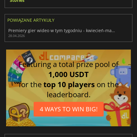
Stories
POWIĄZANE ARTYKUŁY
Premiery gier wideo w tym tygodniu - kwiecień-maj 2026 (tydzień 18)
28.04.2026
Featuring a total prize pool of
1,000 USDT
for the
top 10 players
on the
leaderboard.
4 WAYS TO WIN BIG!