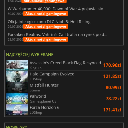
Aktualności gamingowe
5.08.2026
W Warhammer 40,000: Dawn of War 4 pojawia się frakcja Nekronów
Aktualności gamingowe
30.07.2026
Oficjalnie ogłoszono DLC Nioh 3: Hell Rising
Aktualności gamingowe
29.07.2026
Forsaken Realms: Vahrin’s Call trafia na rynek po dziesięciu latach prac
Aktualności gamingowe
28.07.2026
NAJCZĘŚCIEJ WYBIERANE
Assassin's Creed Black Flag Resynced
170.96zł
Kinguin
Halo Campaign Evolved
121.85zł
LDShop
Mistfall Hunter
80.99zł
Steam
Palworld
78.22zł
Gamesplanet US
Forza Horizon 6
171.41zł
LDShop
NOWE GRY