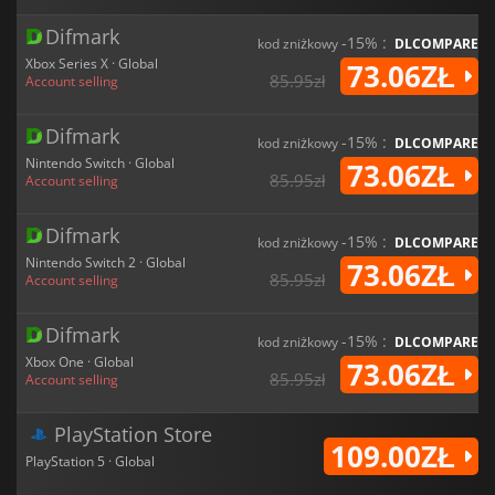
Difmark
-15% :
kod zniżkowy
DLCOMPARE
Xbox Series X · Global
73.06ZŁ
85.95zł
Account selling
Difmark
-15% :
kod zniżkowy
DLCOMPARE
Nintendo Switch · Global
73.06ZŁ
85.95zł
Account selling
Difmark
-15% :
kod zniżkowy
DLCOMPARE
Nintendo Switch 2 · Global
73.06ZŁ
85.95zł
Account selling
Difmark
-15% :
kod zniżkowy
DLCOMPARE
Xbox One · Global
73.06ZŁ
85.95zł
Account selling
PlayStation Store
109.00ZŁ
PlayStation 5 · Global