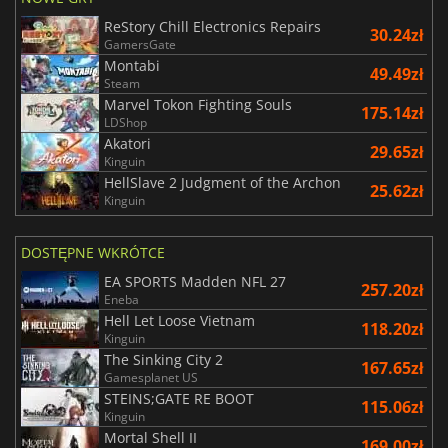
ReStory Chill Electronics Repairs
30.24zł
GamersGate
Montabi
49.49zł
Steam
Marvel Tokon Fighting Souls
175.14zł
LDShop
Akatori
29.65zł
Kinguin
HellSlave 2 Judgment of the Archon
25.62zł
Kinguin
DOSTĘPNE WKRÓTCE
EA SPORTS Madden NFL 27
257.20zł
Eneba
Hell Let Loose Vietnam
118.20zł
Kinguin
The Sinking City 2
167.65zł
Gamesplanet US
STEINS;GATE RE BOOT
115.06zł
Kinguin
Mortal Shell II
169.00zł