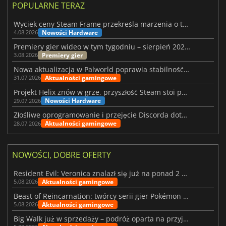
POPULARNE TERAZ
Wyciek ceny Steam Frame przekreśla marzenia o tanim zestawie VR
Nowości Hardware
4.08.2026
Premiery gier wideo w tym tygodniu – sierpień 2026 r. (32. tydzień)
Premiery gier
3.08.2026
Nowa aktualizacja w Palworld poprawia stabilność Sunreach i walk z bossami
Aktualności gamingowe
31.07.2026
Projekt Helix znów w grze, przyszłość Steam stoi pod znakiem zapytania
Nowości Hardware
29.07.2026
Złośliwe oprogramowanie i przejęcie Discorda dotknęły Meccha Chameleon
Aktualności gamingowe
28.07.2026
NOWOŚCI, DOBRE OFERTY
Resident Evil: Veronica znalazł się już na ponad 2 milionach list życzeń
Aktualności gamingowe
5.08.2026
Beast of Reincarnation: twórcy serii gier Pokémon wkraczają na nową ścieżkę
Aktualności gamingowe
5.08.2026
Big Walk już w sprzedaży – podróż oparta na przyjaźni