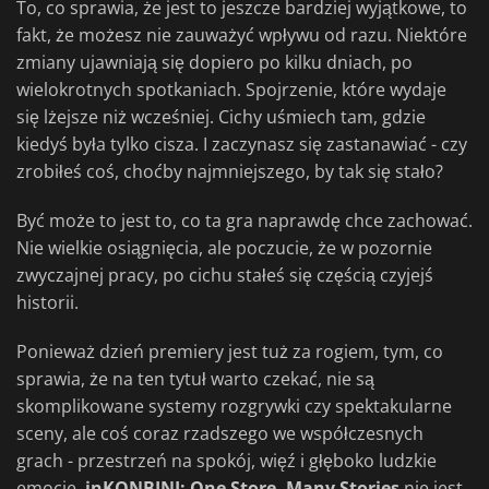
To, co sprawia, że jest to jeszcze bardziej wyjątkowe, to
fakt, że możesz nie zauważyć wpływu od razu. Niektóre
zmiany ujawniają się dopiero po kilku dniach, po
wielokrotnych spotkaniach. Spojrzenie, które wydaje
się lżejsze niż wcześniej. Cichy uśmiech tam, gdzie
kiedyś była tylko cisza. I zaczynasz się zastanawiać - czy
zrobiłeś coś, choćby najmniejszego, by tak się stało?
Być może to jest to, co ta gra naprawdę chce zachować.
Nie wielkie osiągnięcia, ale poczucie, że w pozornie
zwyczajnej pracy, po cichu stałeś się częścią czyjejś
historii.
Ponieważ dzień premiery jest tuż za rogiem, tym, co
sprawia, że na ten tytuł warto czekać, nie są
skomplikowane systemy rozgrywki czy spektakularne
sceny, ale coś coraz rzadszego we współczesnych
grach - przestrzeń na spokój, więź i głęboko ludzkie
emocje.
inKONBINI: One Store. Many Stories
nie jest