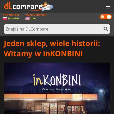
YOU ARE HERE
WE ALSO SUPPORT
Dark
GRY
POLAND
USA
mode
KARTY DO GIER
OPROGRAMOWANIE
Jeden sklep, wiele historii:
REWARDS
Witamy w inKONBINI
SPRZĘT KOMPUTEROWY
AKTUALNOŚCI
ZALOGUJ SIĘ LUB ZAREJESTRUJ