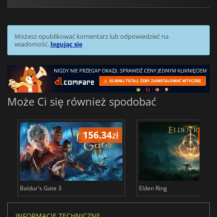
Możesz opublikować komentarz lub odpowiedzieć na
wiadomość,
logując się
Może Ci się również spodobać
156.34
zł
175
Baldur's Gate 3
Elden Ring
INFORMACJE TECHNICZNE