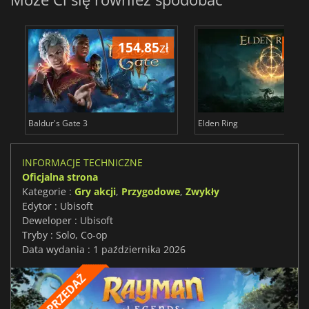
154.85
zł
171
Baldur's Gate 3
Elden Ring
INFORMACJE TECHNICZNE
Oficjalna strona
Kategorie :
Gry akcji
,
Przygodowe
,
Zwykły
Edytor : Ubisoft
Deweloper : Ubisoft
Tryby : Solo, Co-op
Data wydania : 1 października 2026