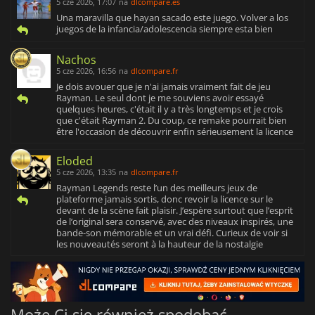
5 cze 2026, 17:07
na
dlcompare.es
Una maravilla que hayan sacado este juego. Volver a los
juegos de la infancia/adolescencia siempre esta bien
Nachos
5 cze 2026, 16:56
na
dlcompare.fr
Je dois avouer que je n'ai jamais vraiment fait de jeu
Rayman. Le seul dont je me souviens avoir essayé
quelques heures, c'était il y a très longtemps et je crois
que c'était Rayman 2. Du coup, ce remake pourrait bien
être l'occasion de découvrir enfin sérieusement la licence
Eloded
5 cze 2026, 13:35
na
dlcompare.fr
Rayman Legends reste l’un des meilleurs jeux de
plateforme jamais sortis, donc revoir la licence sur le
devant de la scène fait plaisir. J’espère surtout que l’esprit
de l’original sera conservé, avec des niveaux inspirés, une
bande-son mémorable et un vrai défi. Curieux de voir si
les nouveautés seront à la hauteur de la nostalgie
Może Ci się również spodobać