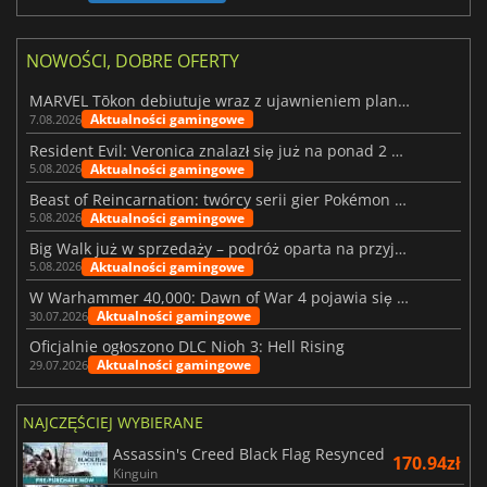
NOWOŚCI, DOBRE OFERTY
MARVEL Tōkon debiutuje wraz z ujawnieniem planu rozwoju na pierwszy rok
Aktualności gamingowe
7.08.2026
Resident Evil: Veronica znalazł się już na ponad 2 milionach list życzeń
Aktualności gamingowe
5.08.2026
Beast of Reincarnation: twórcy serii gier Pokémon wkraczają na nową ścieżkę
Aktualności gamingowe
5.08.2026
Big Walk już w sprzedaży – podróż oparta na przyjaźni
Aktualności gamingowe
5.08.2026
W Warhammer 40,000: Dawn of War 4 pojawia się frakcja Nekronów
Aktualności gamingowe
30.07.2026
Oficjalnie ogłoszono DLC Nioh 3: Hell Rising
Aktualności gamingowe
29.07.2026
NAJCZĘŚCIEJ WYBIERANE
Assassin's Creed Black Flag Resynced
170.94zł
Kinguin