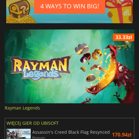
4 WAYS TO WIN BIG!
33.33zł
Rayman Legends
WIĘCEJ GIER OD UBISOFT
Assassin's Creed Black Flag Resynced
170.94zł
Kinguin