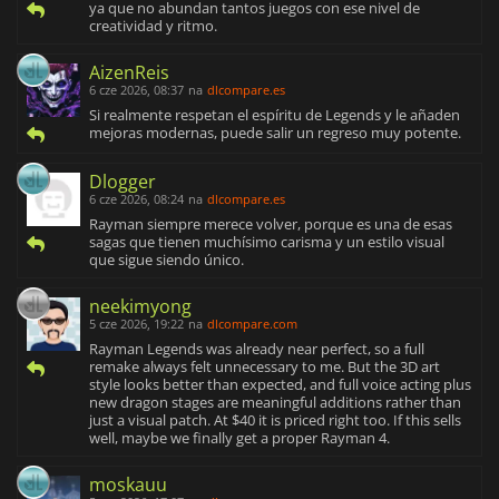
ya que no abundan tantos juegos con ese nivel de
creatividad y ritmo.
AizenReis
6 cze 2026, 08:37
na
dlcompare.es
Si realmente respetan el espíritu de Legends y le añaden
mejoras modernas, puede salir un regreso muy potente.
Dlogger
6 cze 2026, 08:24
na
dlcompare.es
Rayman siempre merece volver, porque es una de esas
sagas que tienen muchísimo carisma y un estilo visual
que sigue siendo único.
neekimyong
5 cze 2026, 19:22
na
dlcompare.com
Rayman Legends was already near perfect, so a full
remake always felt unnecessary to me. But the 3D art
style looks better than expected, and full voice acting plus
new dragon stages are meaningful additions rather than
just a visual patch. At $40 it is priced right too. If this sells
well, maybe we finally get a proper Rayman 4.
moskauu