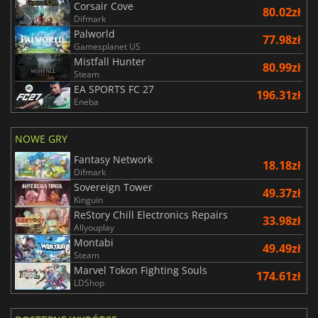
Corsair Cove
80.02zł
Difmark
Palworld
77.98zł
Gamesplanet US
Mistfall Hunter
80.99zł
Steam
EA SPORTS FC 27
196.31zł
Eneba
NOWE GRY
Fantasy Network
18.18zł
Difmark
Sovereign Tower
49.37zł
Kinguin
ReStory Chill Electronics Repairs
33.98zł
Allyouplay
Montabi
49.49zł
Steam
Marvel Tokon Fighting Souls
174.61zł
LDShop