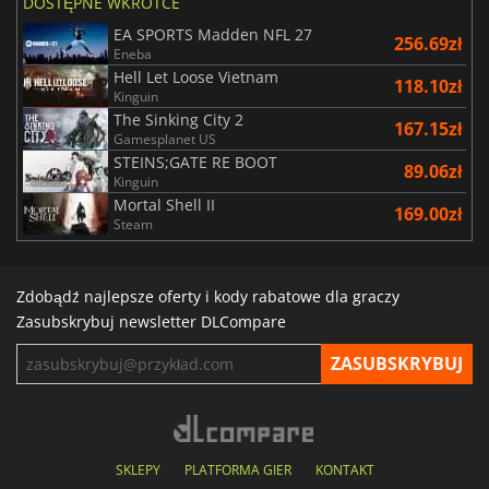
DOSTĘPNE WKRÓTCE
EA SPORTS Madden NFL 27
256.69zł
Eneba
Hell Let Loose Vietnam
118.10zł
Kinguin
The Sinking City 2
167.15zł
Gamesplanet US
STEINS;GATE RE BOOT
89.06zł
Kinguin
Mortal Shell II
169.00zł
Steam
Zdobądź najlepsze oferty i kody rabatowe dla graczy
Zasubskrybuj newsletter DLCompare
SKLEPY
PLATFORMA GIER
KONTAKT