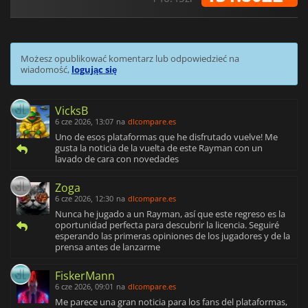
Możesz opublikować komentarz lub odpowiedzieć na
wiadomość,
logując się
VicksB
6 cze 2026, 13:07
na
dlcompare.es
Uno de esos plataformas que he disfrutado vuelve! Me
gusta la noticia de la vuelta de este Rayman con un
lavado de cara con novedades
Zoga
6 cze 2026, 12:30
na
dlcompare.es
Nunca he jugado a un Rayman, así que este regreso es la
oportunidad perfecta para descubrir la licencia. Seguiré
esperando las primeras opiniones de los jugadores y de la
prensa antes de lanzarme
FiskerMann
6 cze 2026, 09:01
na
dlcompare.es
Me parece una gran noticia para los fans del plataformas,