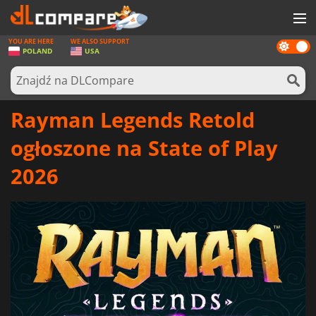
YOU ARE HERE
WE ALSO SUPPORT
Dark
GRY
POLAND
USA
mode
KARTY DO GIER
OPROGRAMOWANIE
Rayman Legends Retold
REWARDS
ogłoszone na State of Play
SPRZĘT KOMPUTEROWY
2026
AKTUALNOŚCI
ZALOGUJ SIĘ LUB ZAREJESTRUJ