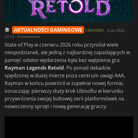
AKTUALNOŚCI GAMINGOWE
Cleonidas
-
5 cze 2026,
21:53
- 9 komentarze
State of Play w czerwcu 2026 roku przyniósł wiele
niespodzianek, ale jedną z najbardziej zapadających w
pamięć odsłon wydarzenia była bez wątpienia gra
Rayman Legends Retold
. Po ponad dekadzie
spędzonej w dużej mierze poza centrum uwagi AAA,
Rayman w końcu powrócił w zupełnie nowej formie,
oznaczając pierwszy duży krok Ubisoftu w kierunku
przywrócenia swojej kultowej serii platformówek na
nowoczesny sprzęt i nową generację graczy.