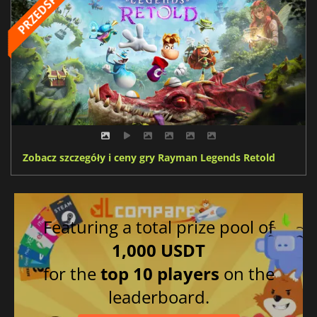
Zobacz szczegóły i ceny gry Rayman Legends Retold
Featuring a total prize pool of
1,000 USDT
for the
top 10 players
on the
leaderboard.