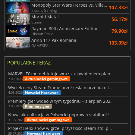
Monopoly Star Wars Heroes vs. Villains
107.33zł
Instant Gaming
Morbid Metal
56.17zł
Steam
Rayman 30th Anniversary Edition
79.90zł
Ubisoft Store
Anno 117 Pax Romana
103.09zł
GAMESEAL
POPULARNE TERAZ
MARVEL Tōkon debiutuje wraz z ujawnieniem planu rozwoju na pierwszy rok
Aktualności gamingowe
7.08.2026
Wyciek ceny Steam Frame przekreśla marzenia o tanim zestawie VR
Nowości Hardware
4.08.2026
Premiery gier wideo w tym tygodniu – sierpień 2026 r. (32. tydzień)
Premiery gier
3.08.2026
Nowa aktualizacja w Palworld poprawia stabilność Sunreach i walk z bossami
Aktualności gamingowe
31.07.2026
Projekt Helix znów w grze, przyszłość Steam stoi pod znakiem zapytania
Nowości Hardware
29.07.2026