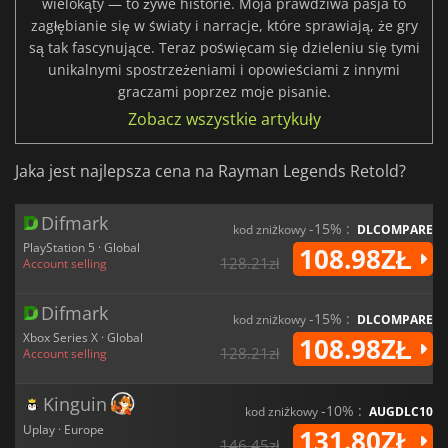
wielokąty — to żywe historie. Moja prawdziwa pasja to
zagłębianie się w światy i narracje, które sprawiają, że gry
są tak fascynujące. Teraz poświęcam się dzieleniu się tymi
unikalnymi spostrzeżeniami i opowieściami z innymi
graczami poprzez moje pisanie.
Zobacz wszystkie artykuły
Jaka jest najlepsza cena na Rayman Legends Retold?
Difmark
-15% :
kod zniżkowy
DLCOMPARE
PlayStation 5 · Global
108.98ZŁ
128.21zł
Account selling
Difmark
-15% :
kod zniżkowy
DLCOMPARE
Xbox Series X · Global
108.98ZŁ
128.21zł
Account selling
Kinguin
-10% :
kod zniżkowy
AUGDLC10
Uplay · Europe
131.80ZŁ
146.45zł