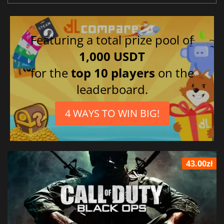
Featuring a total prize pool of
1,000 USDT
for the
top 10 players
on the
leaderboard.
4 WAYS TO WIN BIG!
43.00zł