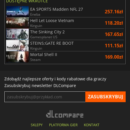
DOSTĘPNE WKRÓTCE
EA SPORTS Madden NFL 27
257.16zł
Eneba
Hell Let Loose Vietnam
118.20zł
Kinguin
The Sinking City 2
167.65zł
Gamesplanet US
STEINS;GATE RE BOOT
111.15zł
Kinguin
Mortal Shell II
169.00zł
Steam
Zdobądź najlepsze oferty i kody rabatowe dla graczy
Zasubskrybuj newsletter DLCompare
SKLEPY
PLATFORMA GIER
KONTAKT