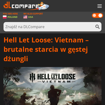
YOU ARE HERE
WE ALSO SUPPORT
Dark
GRY
POLAND
USA
mode
KARTY DO GIER
OPROGRAMOWANIE
Hell Let Loose: Vietnam –
REWARDS
brutalne starcia w gęstej
SPRZĘT KOMPUTEROWY
dżungli
AKTUALNOŚCI
ZALOGUJ SIĘ LUB ZAREJESTRUJ