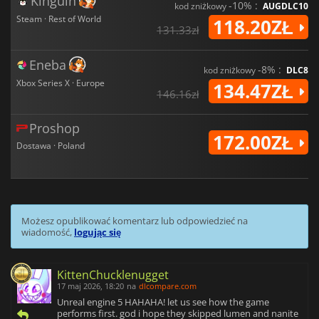
Kinguin
-10% :
kod zniżkowy
AUGDLC10
Steam · Rest of World
118.20ZŁ
131.33zł
Eneba
-8% :
kod zniżkowy
DLC8
Xbox Series X · Europe
134.47ZŁ
146.16zł
Proshop
172.00ZŁ
Dostawa · Poland
Możesz opublikować komentarz lub odpowiedzieć na
wiadomość,
logując się
KittenChucklenugget
17 maj 2026, 18:20
na
dlcompare.com
Unreal engine 5 HAHAHA! let us see how the game
performs first. god i hope they skipped lumen and nanite