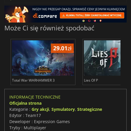
Może Ci się również spodobać
29.01
zł
66
Total War WARHAMMER 3
Lies Of P
INFORMACJE TECHNICZNE
Oficjalna strona
Kategorie :
Gry akcji
,
Symulatory
,
Strategiczne
Edytor : Team17
Deweloper : Expression Games
Tryby : Multiplayer