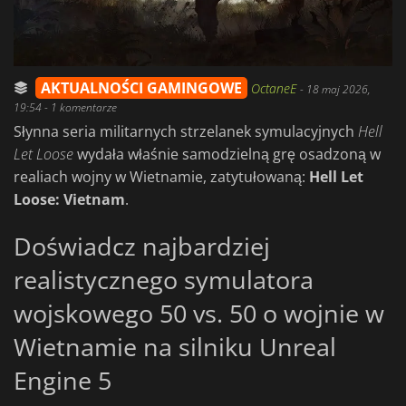
AKTUALNOŚCI GAMINGOWE
OctaneE
-
18 maj 2026,
19:54
- 1 komentarze
Słynna seria militarnych strzelanek symulacyjnych
Hell
Let Loose
wydała właśnie samodzielną grę osadzoną w
realiach wojny w Wietnamie, zatytułowaną:
Hell Let
Loose: Vietnam
.
Doświadcz najbardziej
realistycznego symulatora
wojskowego 50 vs. 50 o wojnie w
Wietnamie na silniku Unreal
Engine 5