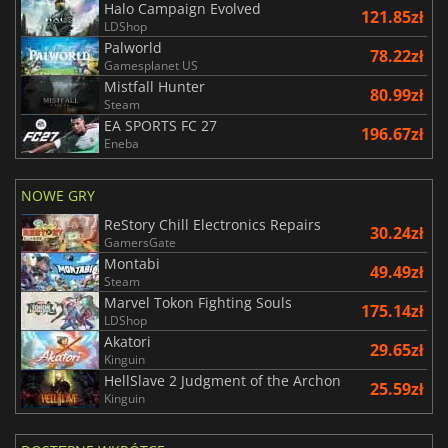
Halo Campaign Evolved
121.85zł
LDShop
Palworld
78.22zł
Gamesplanet US
Mistfall Hunter
80.99zł
Steam
EA SPORTS FC 27
196.67zł
Eneba
NOWE GRY
ReStory Chill Electronics Repairs
30.24zł
GamersGate
Montabi
49.49zł
Steam
Marvel Tokon Fighting Souls
175.14zł
LDShop
Akatori
29.65zł
Kinguin
HellSlave 2 Judgment of the Archon
25.59zł
Kinguin