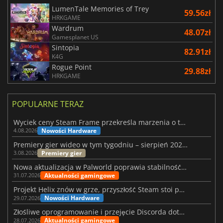
LumenTale Memories of Trey
59.56zł
HRKGAME
Wardrum
48.07zł
Gamesplanet US
Sintopia
82.91zł
K4G
Rogue Point
29.88zł
HRKGAME
POPULARNE TERAZ
Wyciek ceny Steam Frame przekreśla marzenia o tanim zestawie VR
Nowości Hardware
4.08.2026
Premiery gier wideo w tym tygodniu – sierpień 2026 r. (32. tydzień)
Premiery gier
3.08.2026
Nowa aktualizacja w Palworld poprawia stabilność Sunreach i walk z bossami
Aktualności gamingowe
31.07.2026
Projekt Helix znów w grze, przyszłość Steam stoi pod znakiem zapytania
Nowości Hardware
29.07.2026
Złośliwe oprogramowanie i przejęcie Discorda dotknęły Meccha Chameleon
Aktualności gamingowe
28.07.2026