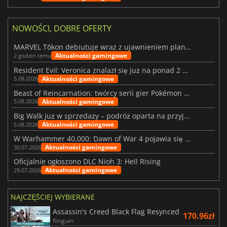
NOWOŚCI, DOBRE OFERTY
MARVEL Tōkon debiutuje wraz z ujawnieniem planu rozwoju na pierwszy rok
Aktualności gamingowe
2 godzin temu
Resident Evil: Veronica znalazł się już na ponad 2 milionach list życzeń
Aktualności gamingowe
5.08.2026
Beast of Reincarnation: twórcy serii gier Pokémon wkraczają na nową ścieżkę
Aktualności gamingowe
5.08.2026
Big Walk już w sprzedaży – podróż oparta na przyjaźni
Aktualności gamingowe
5.08.2026
W Warhammer 40,000: Dawn of War 4 pojawia się frakcja Nekronów
Aktualności gamingowe
30.07.2026
Oficjalnie ogłoszono DLC Nioh 3: Hell Rising
Aktualności gamingowe
29.07.2026
NAJCZĘŚCIEJ WYBIERANE
Assassin's Creed Black Flag Resynced
170.96zł
Kinguin