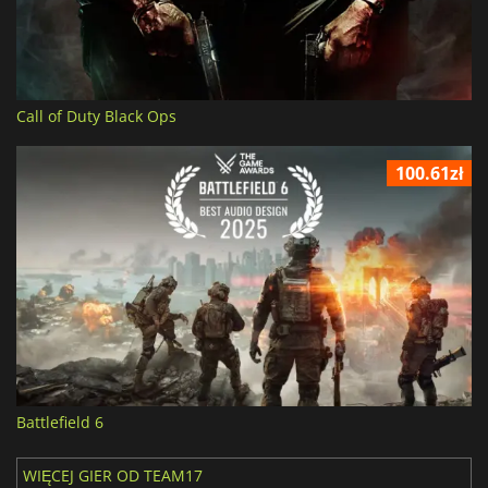
Call of Duty Black Ops
100.61zł
Battlefield 6
WIĘCEJ GIER OD TEAM17