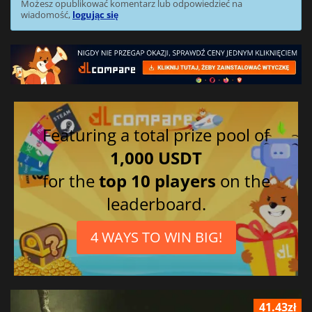
Możesz opublikować komentarz lub odpowiedzieć na
wiadomość,
logując się
Featuring a total prize pool of
1,000 USDT
for the
top 10 players
on the
leaderboard.
4 WAYS TO WIN BIG!
41.43zł