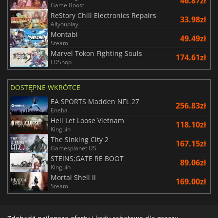
46.87zł
Game Boost
ReStory Chill Electronics Repairs
33.98zł
Allyouplay
Montabi
49.49zł
Steam
Marvel Tokon Fighting Souls
174.61zł
LDShop
DOSTĘPNE WKRÓTCE
EA SPORTS Madden NFL 27
256.83zł
Eneba
Hell Let Loose Vietnam
118.10zł
Kinguin
The Sinking City 2
167.15zł
Gamesplanet US
STEINS;GATE RE BOOT
89.06zł
Kinguin
Mortal Shell II
169.00zł
Steam