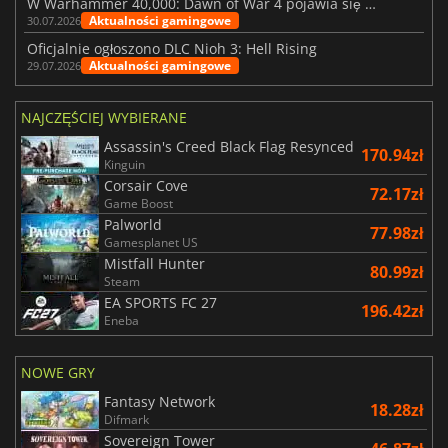
W Warhammer 40,000: Dawn of War 4 pojawia się frakcja Nekronów
Aktualności gamingowe
30.07.2026
Oficjalnie ogłoszono DLC Nioh 3: Hell Rising
Aktualności gamingowe
29.07.2026
NAJCZĘŚCIEJ WYBIERANE
Assassin's Creed Black Flag Resynced
170.94zł
Kinguin
Corsair Cove
72.17zł
Game Boost
Palworld
77.98zł
Gamesplanet US
Mistfall Hunter
80.99zł
Steam
EA SPORTS FC 27
196.42zł
Eneba
NOWE GRY
Fantasy Network
18.28zł
Difmark
Sovereign Tower