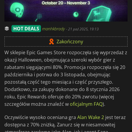
HOT DEALS
manhkbrady
-
21 paź 2025, 19:13
Zakończony
W sklepie Epic Games Store rozpoczęła się wyprzedaż z
okazji Halloween, obejmująca szeroki wybór gier z
rabatami sięgającymi 80%. Promocja rozpoczęła się 20
października i potrwa do 3 listopada, obejmując
pozostałą część tego miesiąca i część przyszłego.
Dodatkowo, za zakupy dokonane do 8 stycznia 2026
roku, Epic Rewards oferuje do 20% zwrotu (więcej
szczegółów można znaleźć w
oficjalnym FAQ
).
Oczywiście wysoko oceniana gra
Alan Wake 2
jest teraz
dostępna z 70% zniżką. Zanurz się w niesamowitej