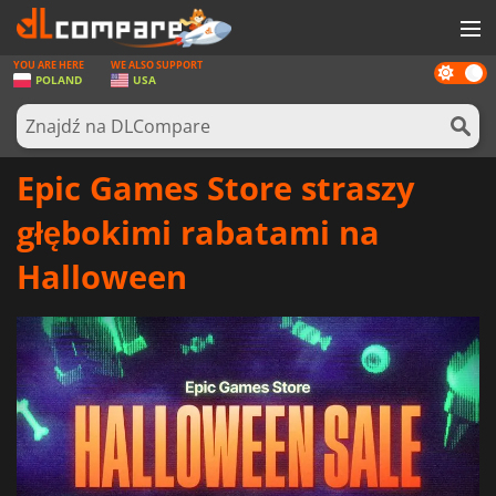
YOU ARE HERE
WE ALSO SUPPORT
Dark
GRY
POLAND
USA
mode
KARTY DO GIER
OPROGRAMOWANIE
Epic Games Store straszy
REWARDS
głębokimi rabatami na
SPRZĘT KOMPUTEROWY
Halloween
AKTUALNOŚCI
ZALOGUJ SIĘ LUB ZAREJESTRUJ