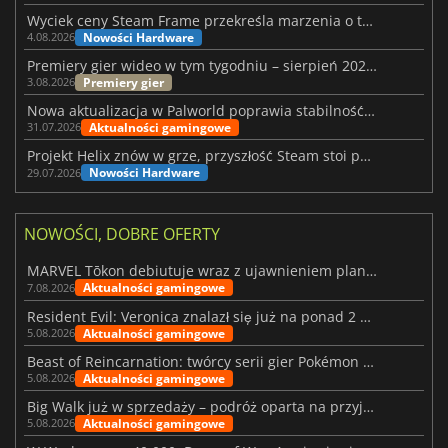
Wyciek ceny Steam Frame przekreśla marzenia o tanim zestawie VR
Nowości Hardware
4.08.2026
Premiery gier wideo w tym tygodniu – sierpień 2026 r. (32. tydzień)
Premiery gier
3.08.2026
Nowa aktualizacja w Palworld poprawia stabilność Sunreach i walk z bossami
Aktualności gamingowe
31.07.2026
Projekt Helix znów w grze, przyszłość Steam stoi pod znakiem zapytania
Nowości Hardware
29.07.2026
NOWOŚCI, DOBRE OFERTY
MARVEL Tōkon debiutuje wraz z ujawnieniem planu rozwoju na pierwszy rok
Aktualności gamingowe
7.08.2026
Resident Evil: Veronica znalazł się już na ponad 2 milionach list życzeń
Aktualności gamingowe
5.08.2026
Beast of Reincarnation: twórcy serii gier Pokémon wkraczają na nową ścieżkę
Aktualności gamingowe
5.08.2026
Big Walk już w sprzedaży – podróż oparta na przyjaźni
Aktualności gamingowe
5.08.2026