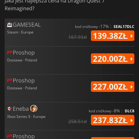
Jaka jest najlepsza cena na Dragon Quest 7
Reimagined?
GAMESEAL
-17% :
kod zniżkowy
SEAL17DLC
Steam · Europe
139.38ZŁ
167.93zł
Proshop
220.00ZŁ
Dostawa · Poland
Proshop
227.00ZŁ
Dostawa · Poland
Eneba
-8% :
kod zniżkowy
DLC8
Xbox Series X · Europe
237.83ZŁ
258.51zł
Proshop