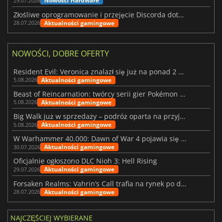
Nowości Hardware
29.07.2026
Złośliwe oprogramowanie i przejęcie Discorda dotknęły Meccha Chameleon
Aktualności gamingowe
28.07.2026
NOWOŚCI, DOBRE OFERTY
Resident Evil: Veronica znalazł się już na ponad 2 milionach list życzeń
Aktualności gamingowe
5.08.2026
Beast of Reincarnation: twórcy serii gier Pokémon wkraczają na nową ścieżkę
Aktualności gamingowe
5.08.2026
Big Walk już w sprzedaży – podróż oparta na przyjaźni
Aktualności gamingowe
5.08.2026
W Warhammer 40,000: Dawn of War 4 pojawia się frakcja Nekronów
Aktualności gamingowe
30.07.2026
Oficjalnie ogłoszono DLC Nioh 3: Hell Rising
Aktualności gamingowe
29.07.2026
Forsaken Realms: Vahrin’s Call trafia na rynek po dziesięciu latach prac
Aktualności gamingowe
28.07.2026
NAJCZĘŚCIEJ WYBIERANE