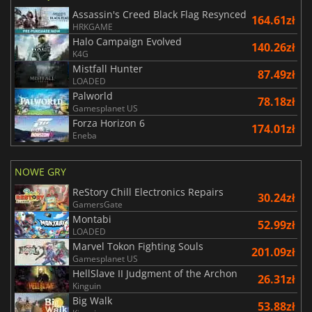
Assassin's Creed Black Flag Resynced
164.61zł
HRKGAME
Halo Campaign Evolved
140.26zł
K4G
Mistfall Hunter
87.49zł
LOADED
Palworld
78.18zł
Gamesplanet US
Forza Horizon 6
174.01zł
Eneba
NOWE GRY
ReStory Chill Electronics Repairs
30.24zł
GamersGate
Montabi
52.99zł
LOADED
Marvel Tokon Fighting Souls
201.09zł
Gamesplanet US
HellSlave II Judgment of the Archon
26.31zł
Kinguin
Big Walk
53.88zł