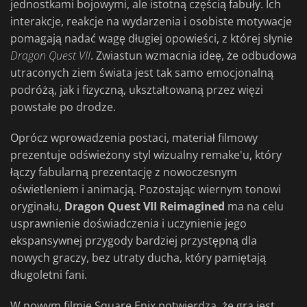
jednostkami bojowymi, ale istotną częścią fabuły. Ich
interakcje, reakcje na wydarzenia i osobiste motywacje
pomagają nadać wagę długiej opowieści, z której słynie
Dragon Quest VII
. Zwiastun wzmacnia ideę, że odbudowa
utraconych ziem świata jest tak samo emocjonalną
podróżą, jak i fizyczną, ukształtowaną przez więzi
powstałe po drodze.
Oprócz wprowadzenia postaci, materiał filmowy
prezentuje odświeżony styl wizualny remake'u, który
łączy fabularną prezentację z nowoczesnym
oświetleniem i animacją. Pozostając wiernym tonowi
oryginału,
Dragon Quest VII Reimagined
ma na celu
usprawnienie doświadczenia i uczynienie jego
ekspansywnej przygody bardziej przystępną dla
nowych graczy, bez utraty ducha, który pamiętają
długoletni fani.
W nowym filmie Square Enix potwierdza, że gra jest