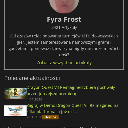
Fyra Frost
3421 Artykuły
Od czasów relacjonowania turniejów MTG do wszystkich
gier, jestem zainteresowana najnowszymi grami i
gadżetami, ponieważ dziewczyna nigdy nie może mieć ich
dość!
Zobacz wszystkie artykuły
Polecane aktualności
Dragon Quest VII Reimagined zbiera pochwały
przed jutrzejszą premierą
4.02.2026
Zagraj w Demo Dragon Quest VII Reimagined na
kilku platformach już dziś
7.01.2026
Demos