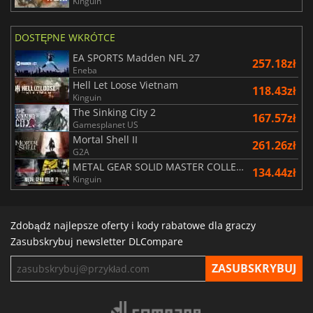
Kinguin
DOSTĘPNE WKRÓTCE
EA SPORTS Madden NFL 27
257.18zł
Eneba
Hell Let Loose Vietnam
118.43zł
Kinguin
The Sinking City 2
167.57zł
Gamesplanet US
Mortal Shell II
261.26zł
G2A
METAL GEAR SOLID MASTER COLLECTION Vol.2
134.44zł
Kinguin
Zdobądź najlepsze oferty i kody rabatowe dla graczy
Zasubskrybuj newsletter DLCompare