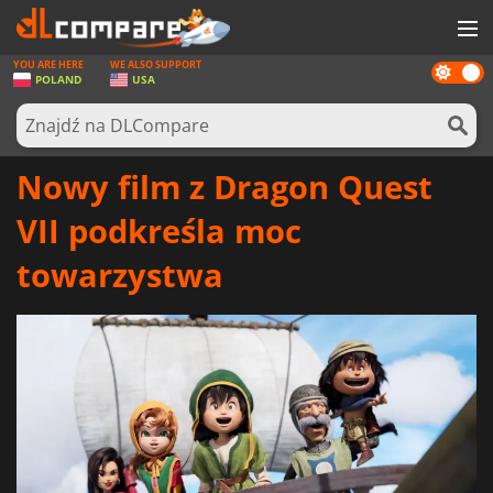
YOU ARE HERE
WE ALSO SUPPORT
Dark
GRY
POLAND
USA
mode
KARTY DO GIER
OPROGRAMOWANIE
Nowy film z Dragon Quest
REWARDS
VII podkreśla moc
SPRZĘT KOMPUTEROWY
towarzystwa
AKTUALNOŚCI
ZALOGUJ SIĘ LUB ZAREJESTRUJ