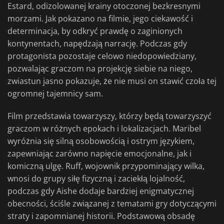
Estard, odizolowanej krainy otoczonej bezkresnymi
morzami. Jak pokazano na filmie, jego ciekawość i
determinacja, by odkryć prawdę o zaginionych
kontynentach, napędzają narrację. Podczas gdy
protagonista pozostaje celowo niedopowiedziany,
pozwalając graczom na projekcję siebie na niego,
zwiastun jasno pokazuje, że nie musi on stawić czoła tej
ogromnej tajemnicy sam.
Film przedstawia towarzyszy, którzy będą towarzyszyć
graczom w różnych epokach i lokalizacjach. Maribel
wyróżnia się silną osobowością i ostrym językiem,
zapewniając zarówno napięcie emocjonalne, jak i
komiczną ulgę. Ruff, wojownik przypominający wilka,
wnosi do grupy siłę fizyczną i zaciekłą lojalność,
podczas gdy Aishe dodaje bardziej enigmatycznej
obecności, ściśle związanej z tematami gry dotyczącymi
straty i zapomnianej historii. Podstawową obsadę