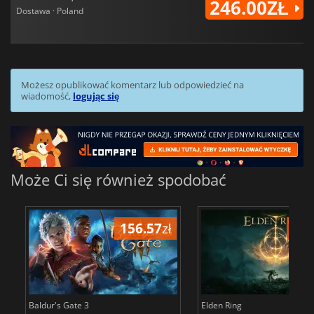
246.00ZŁ
Dostawa · Poland
Możesz opublikować komentarz lub odpowiedzieć na
wiadomość,
logując się
Może Ci się również spodobać
156.57
zł
175
Baldur's Gate 3
Elden Ring