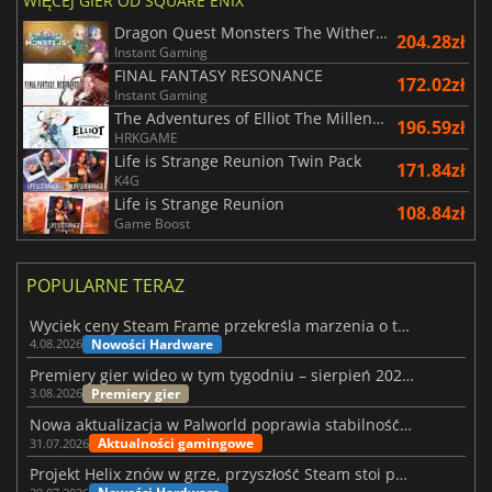
WIĘCEJ GIER OD SQUARE ENIX
Dragon Quest Monsters The Withered World
204.28zł
Instant Gaming
FINAL FANTASY RESONANCE
172.02zł
Instant Gaming
The Adventures of Elliot The Millennium Tales
196.59zł
HRKGAME
Life is Strange Reunion Twin Pack
171.84zł
K4G
Life is Strange Reunion
108.84zł
Game Boost
POPULARNE TERAZ
Wyciek ceny Steam Frame przekreśla marzenia o tanim zestawie VR
Nowości Hardware
4.08.2026
Premiery gier wideo w tym tygodniu – sierpień 2026 r. (32. tydzień)
Premiery gier
3.08.2026
Nowa aktualizacja w Palworld poprawia stabilność Sunreach i walk z bossami
Aktualności gamingowe
31.07.2026
Projekt Helix znów w grze, przyszłość Steam stoi pod znakiem zapytania