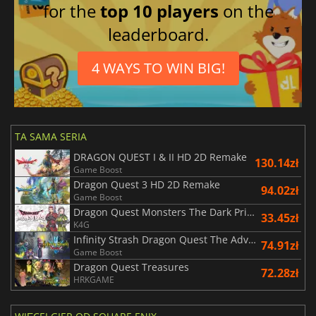
for the
top 10 players
on the
leaderboard.
4 WAYS TO WIN BIG!
TA SAMA SERIA
DRAGON QUEST I & II HD 2D Remake
130.14zł
Game Boost
Dragon Quest 3 HD 2D Remake
94.02zł
Game Boost
Dragon Quest Monsters The Dark Prince
33.45zł
K4G
Infinity Strash Dragon Quest The Adventure of Dai
74.91zł
Game Boost
Dragon Quest Treasures
72.28zł
HRKGAME