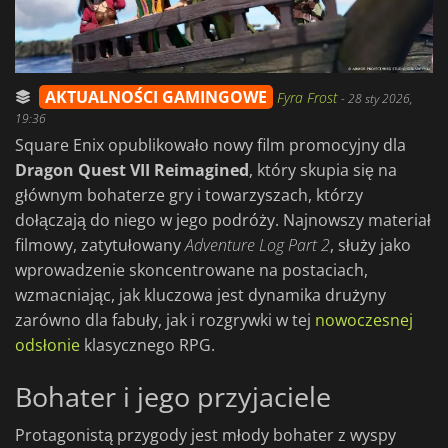
AKTUALNOŚCI GAMINGOWE
Fyra Frost
-
28 sty 2026,
19:36
Square Enix opublikowało nowy film promocyjny dla
Dragon Quest VII Reimagined
, który skupia się na
głównym bohaterze gry i towarzyszach, którzy
dołączają do niego w jego podróży. Najnowszy materiał
filmowy, zatytułowany
Adventure Log Part 2
, służy jako
wprowadzenie skoncentrowane na postaciach,
wzmacniając, jak kluczowa jest dynamika drużyny
zarówno dla fabuły, jak i rozgrywki w tej
nowoczesnej
odsłonie
klasycznego RPG.
Bohater i jego przyjaciele
Protagonistą przygody jest młody bohater z wyspy