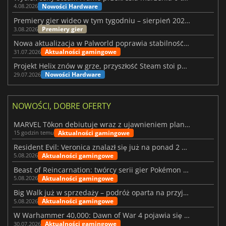
Nowości Hardware
4.08.2026
Premiery gier wideo w tym tygodniu – sierpień 2026 r. (32. tydzień)
Premiery gier
3.08.2026
Nowa aktualizacja w Palworld poprawia stabilność Sunreach i walk z bossami
Aktualności gamingowe
31.07.2026
Projekt Helix znów w grze, przyszłość Steam stoi pod znakiem zapytania
Nowości Hardware
29.07.2026
NOWOŚCI, DOBRE OFERTY
MARVEL Tōkon debiutuje wraz z ujawnieniem planu rozwoju na pierwszy rok
Aktualności gamingowe
15 godzin temu
Resident Evil: Veronica znalazł się już na ponad 2 milionach list życzeń
Aktualności gamingowe
5.08.2026
Beast of Reincarnation: twórcy serii gier Pokémon wkraczają na nową ścieżkę
Aktualności gamingowe
5.08.2026
Big Walk już w sprzedaży – podróż oparta na przyjaźni
Aktualności gamingowe
5.08.2026
W Warhammer 40,000: Dawn of War 4 pojawia się frakcja Nekronów
Aktualności gamingowe
30.07.2026