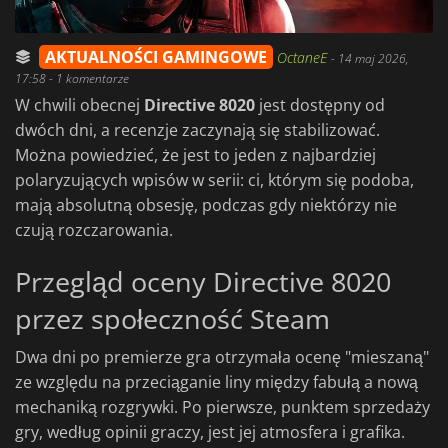
AKTUALNOŚCI GAMINGOWE
OctaneE
-
14 maj 2026,
17:58
- 1 komentarze
W chwili obecnej
Directive 8020
jest dostępny od
dwóch dni, a recenzje zaczynają się stabilizować.
Można powiedzieć, że jest to jeden z najbardziej
polaryzujących wpisów w serii: ci, którym się podoba,
mają absolutną obsesję, podczas gdy niektórzy nie
czują rozczarowania.
Przegląd oceny Directive 8020
przez społeczność Steam
Dwa dni po premierze gra otrzymała ocenę "mieszaną"
ze względu na przeciąganie liny między fabułą a nową
mechaniką rozgrywki. Po pierwsze, punktem sprzedaży
gry, według opinii graczy, jest jej atmosfera i grafika.