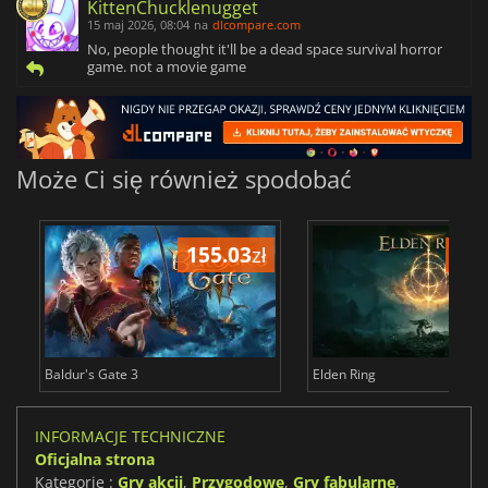
KittenChucklenugget
15 maj 2026, 08:04
na
dlcompare.com
No, people thought it'll be a dead space survival horror
game. not a movie game
Może Ci się również spodobać
155.03
zł
175
Baldur's Gate 3
Elden Ring
INFORMACJE TECHNICZNE
Oficjalna strona
Kategorie :
Gry akcji
,
Przygodowe
,
Gry fabularne
,