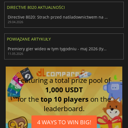
DIRECTIVE 8020 AKTUALNOŚCI
Directive 8020: Strach przed naśladownictwem na Tau Ceti f
29.04.2026
POWIĄZANE ARTYKUŁY
Premiery gier wideo w tym tygodniu - maj 2026 (tydzień 20)
11.05.2026
Featuring a total prize pool of
1,000 USDT
for the
top 10 players
on the
leaderboard.
4 WAYS TO WIN BIG!