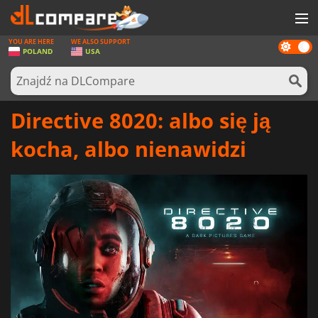
YOU ARE HERE
WE ALSO SUPPORT
Dark
GRY
POLAND
USA
mode
KARTY DO GIER
OPROGRAMOWANIE
Directive 8020: albo się ją
REWARDS
kocha, albo nienawidzi
SPRZĘT KOMPUTEROWY
AKTUALNOŚCI
ZALOGUJ SIĘ LUB ZAREJESTRUJ