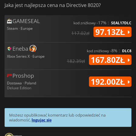
Jaka jest najlepsza cena na Directive 8020?
GAMESEAL
-17% :
kod zniżkowy
SEAL17DLC
Steam · Europe
97.13ZŁ
117.02zł
Eneba
-8% :
kod zniżkowy
DLC8
Xbox Series X · Europe
167.80ZŁ
182.39zł
Proshop
192.00ZŁ
Dostawa · Poland
Deluxe Edition
Możesz opublikować komentarz lub odpowiedzieć na
wiadomość,
logując się