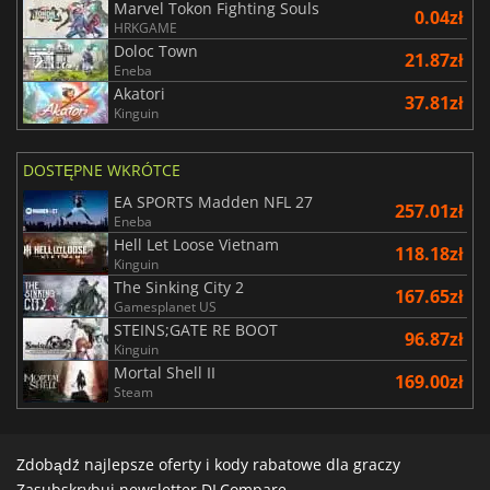
Marvel Tokon Fighting Souls
0.04zł
HRKGAME
Doloc Town
21.87zł
Eneba
Akatori
37.81zł
Kinguin
DOSTĘPNE WKRÓTCE
EA SPORTS Madden NFL 27
257.01zł
Eneba
Hell Let Loose Vietnam
118.18zł
Kinguin
The Sinking City 2
167.65zł
Gamesplanet US
STEINS;GATE RE BOOT
96.87zł
Kinguin
Mortal Shell II
169.00zł
Steam
Zdobądź najlepsze oferty i kody rabatowe dla graczy
Zasubskrybuj newsletter DLCompare