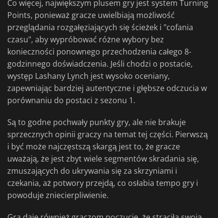
Co więcej, największym plusem gry jest system Turning
Points, ponieważ gracze uwielbiają możliwość
przeglądania rozgałęziających się ścieżek i "cofania
czasu", aby wypróbować różne wybory bez
konieczności ponownego przechodzenia całego 8-
godzinnego doświadczenia. Jeśli chodzi o postacie,
występ Lashany Lynch jest wysoko oceniany,
zapewniając bardziej autentyczne i głębsze odczucia w
porównaniu do postaci z sezonu 1.
Są to godne pochwały punkty gry, ale nie brakuje
sprzecznych opinii graczy na temat tej części. Pierwszą
i być może najczęstszą skargą jest to, że gracze
uważają, że jest zbyt wiele segmentów skradania się,
zmuszających do ukrywania się za skrzyniami i
czekania, aż potwory przejdą, co osłabia tempo gry i
powoduje zniecierpliwienie.
Gra daje również graczom poczucie, że straciła swoją