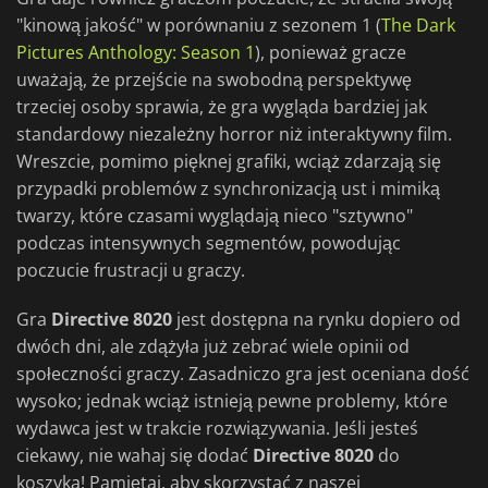
"kinową jakość" w porównaniu z sezonem 1 (
The Dark
Pictures Anthology: Season 1
), ponieważ gracze
uważają, że przejście na swobodną perspektywę
trzeciej osoby sprawia, że gra wygląda bardziej jak
standardowy niezależny horror niż interaktywny film.
Wreszcie, pomimo pięknej grafiki, wciąż zdarzają się
przypadki problemów z synchronizacją ust i mimiką
twarzy, które czasami wyglądają nieco "sztywno"
podczas intensywnych segmentów, powodując
poczucie frustracji u graczy.
Gra
Directive 8020
jest dostępna na rynku dopiero od
dwóch dni, ale zdążyła już zebrać wiele opinii od
społeczności graczy. Zasadniczo gra jest oceniana dość
wysoko; jednak wciąż istnieją pewne problemy, które
wydawca jest w trakcie rozwiązywania. Jeśli jesteś
ciekawy, nie wahaj się dodać
Directive 8020
do
koszyka! Pamiętaj, aby skorzystać z naszej