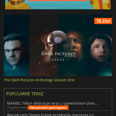
78.23zł
The Dark Pictures Anthology Season One
POPULARNE TERAZ
MARVEL Tōkon debiutuje wraz z ujawnieniem planu rozwoju na pierwszy rok
Aktualności gamingowe
15 godzin temu
Wyciek ceny Steam Frame przekreśla marzenia o tanim zestawie VR