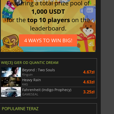
Featuring a total prize pool of
1,000 USDT
for the
top 10 players
on the
leaderboard.
4 WAYS TO WIN BIG!
WIĘCEJ GIER OD QUANTIC DREAM
Beyond : Two Souls
4.67zł
Kinguin
Heavy Rain
4.63zł
K4G
Fahrenheit (Indigo Prophecy)
3.25zł
GAMESEAL
POPULARNE TERAZ