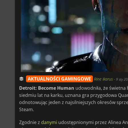
AKTUALNOŚCI GAMINGOWE
Rine Ikarus
-
9 sty 2
Detroit: Become Human
udowodniła, że świetna 
siedmiu lat na karku, uznana gra przygodowa Qua
odnotowując jeden z najsilniejszych okresów sprz
Steam.
Zgodnie z
danymi
udostępnionymi przez Alinea Anal