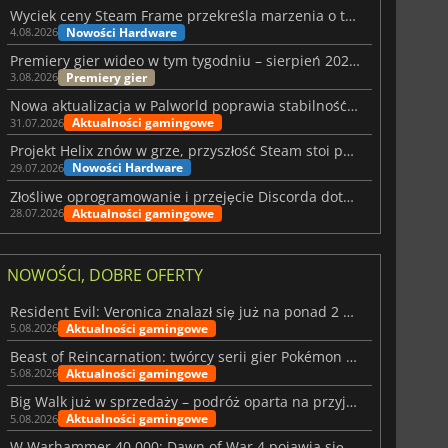
Wyciek ceny Steam Frame przekreśla marzenia o tanim zestawie VR
Nowości Hardware
4.08.2026
Premiery gier wideo w tym tygodniu – sierpień 2026 r. (32. tydzień)
Premiery gier
3.08.2026
Nowa aktualizacja w Palworld poprawia stabilność Sunreach i walk z bossami
Aktualności gamingowe
31.07.2026
Projekt Helix znów w grze, przyszłość Steam stoi pod znakiem zapytania
Nowości Hardware
29.07.2026
Złośliwe oprogramowanie i przejęcie Discorda dotknęły Meccha Chameleon
Aktualności gamingowe
28.07.2026
NOWOŚCI, DOBRE OFERTY
Resident Evil: Veronica znalazł się już na ponad 2 milionach list życzeń
Aktualności gamingowe
5.08.2026
Beast of Reincarnation: twórcy serii gier Pokémon wkraczają na nową ścieżkę
Aktualności gamingowe
5.08.2026
Big Walk już w sprzedaży – podróż oparta na przyjaźni
Aktualności gamingowe
5.08.2026
W Warhammer 40,000: Dawn of War 4 pojawia się frakcja Nekronów