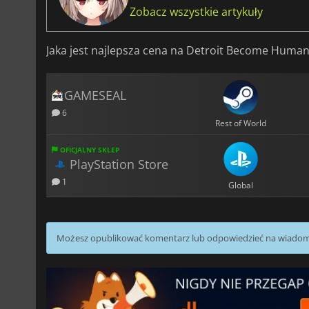
Zobacz wszystkie artykuły
Jaka jest najlepsza cena na Detroit Become Huma
GAMESEAL
6
Rest of World
OFICJALNY SKLEP
PlayStation Store
1
Global
Możesz opublikować komentarz lub odpowiedzieć na wiado