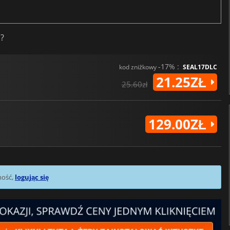
n?
-17% :
kod zniżkowy
SEAL17DLC
21.25ZŁ
25.60zł
129.00ZŁ
mość,
logując się