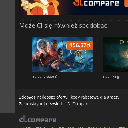
Może Ci się również spodobać
196.83
zł
156.57
zł
Baldur's Gate 3
Elden Ring
Zdobądź najlepsze oferty i kody rabatowe dla graczy
Zasubskrybuj newsletter DLCompare
SKLEPY
PLATFORMA GIER
KONTAKT
NAJCZĘŚCIEJ ZADAWANE