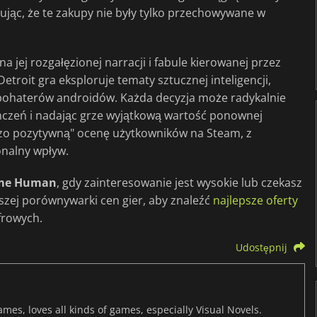
ując, że te zakupy nie były tylko przechowywane w
na jej rozgałęzionej narracji i fabule kierowanej przez
Detroit gra eksploruje tematy sztucznej inteligencji,
 bohaterów androidów. Każda decyzja może radykalnie
ńczeń i nadając grze wyjątkową wartość ponownej
dzo pozytywną" ocenę użytkowników na Steam, z
onalny wpływ.
ome Human
, gdy zainteresowanie jest wysokie lub czekasz
szej porównywarki cen gier, aby znaleźć
najlepsze oferty
frowych.
Udostępnij
mes, loves all kinds of games, especially Visual Novels.