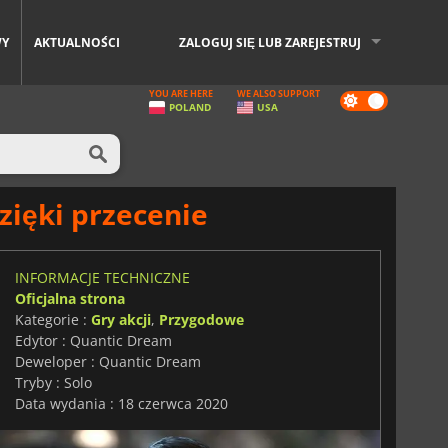
WY
AKTUALNOŚCI
ZALOGUJ SIĘ LUB ZAREJESTRUJ
YOU ARE HERE
WE ALSO SUPPORT
Dark
POLAND
USA
mode
ięki przecenie
INFORMACJE TECHNICZNE
Oficjalna strona
Kategorie :
Gry akcji
,
Przygodowe
Edytor : Quantic Dream
Deweloper : Quantic Dream
Tryby : Solo
Data wydania : 18 czerwca 2020