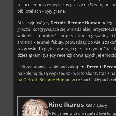
rekord jednoczesnej liczby graczy na Steam, pokaz
bibliotekach - były grane.
Atrakcyjność gry
Detroit: Become Human
polega 
gracza. Rozgrywająca się w niedalekiej przyszłości 
wolności i moralności poprzez trzech grywalnych
zmienić kierunek fabuły, prowadząc do wielu zako
rozgrywki. Ta głębia pomogła grze utrzymać "bar
dziesiątkami tysięcy recenzji chwalących jej emocj
Jeśli zastanawiasz się nad zakupem
Detroit: Bec
na kolejną dużą wyprzedaż - warto skorzystać z na
na Detroit: Become Human
w różnych sklepach cy
Rine Ikarus
368 Artykuły
A PC gamer with unrequited love for ga