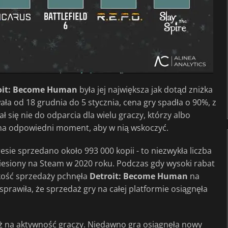
oit: Become Human
była jej największa jak dotąd zniżka
a od 18 grudnia do 5 stycznia, cena gry spadła o 90%, z
ł się nie do odparcia dla wielu graczy, którzy albo
 na odpowiedni moment, aby w nią wskoczyć.
resie sprzedano około 993 000 kopii - to niezwykła liczba
niesiony na Steam w 2020 roku. Podczas gdy wysoki rabat
lkość sprzedaży pchnęła
Detroit: Become Human
na
prawiła, że sprzedaż gry na całej platformie osiągnęła
ż na aktywność graczy. Niedawno gra osiągnęła nowy