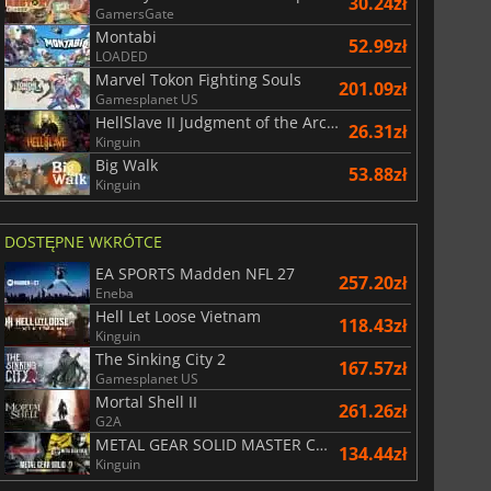
30.24zł
GamersGate
Montabi
52.99zł
LOADED
Marvel Tokon Fighting Souls
201.09zł
Gamesplanet US
HellSlave II Judgment of the Archon
26.31zł
Kinguin
Big Walk
53.88zł
Kinguin
DOSTĘPNE WKRÓTCE
EA SPORTS Madden NFL 27
257.20zł
Eneba
Hell Let Loose Vietnam
118.43zł
Kinguin
The Sinking City 2
167.57zł
Gamesplanet US
Mortal Shell II
261.26zł
G2A
METAL GEAR SOLID MASTER COLLECTION Vol.2
134.44zł
Kinguin