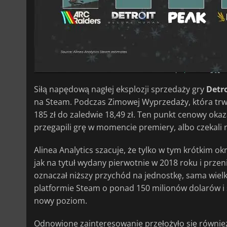
Siłą napędową nagłej eksplozji sprzedaży gry
Detr
na Steam. Podczas Zimowej Wyprzedaży, która trwał
185 zł do zaledwie 18,49 zł. Ten punkt cenowy okaza
przegapili grę w momencie premiery, albo czekali
Alinea Analytics szacuje, że tylko w tym krótkim ok
jak na tytuł wydany pierwotnie w 2018 roku i prze
oznaczał niższy przychód na jednostkę, sama wie
platformie Steam o ponad 150 milionów dolarów i s
nowy poziom.
Odnowione zainteresowanie przełożyło się równie