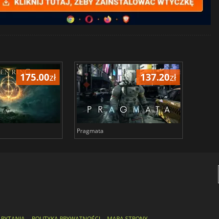
175.00
zł
137.20
zł
Pragmata
Total 
 PYTANIA
POLITYKA PRYWATNOŚCI
MAPA STRONY