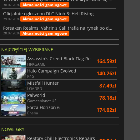
Aktualności gamingowe
30.07.2026
Oficjalnie ogłoszono DLC Nioh 3: Hell Rising
Aktualności gamingowe
29.07.2026
Forsaken Realms: Vahrin’s Call trafia na rynek po dziesięciu latach prac
Aktualności gamingowe
28.07.2026
NAJCZĘŚCIEJ WYBIERANE
Assassin's Creed Black Flag Resynced
164.59zł
HRKGAME
Halo Campaign Evolved
140.26zł
K4G
Mistfall Hunter
87.49zł
LOADED
Palworld
78.18zł
Gamesplanet US
Forza Horizon 6
174.02zł
Eneba
NOWE GRY
ReStory Chill Electronics Repairs