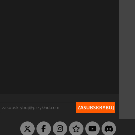
29.09
zł
66.55
zł
War WARHAMMER 3
Lies Of P