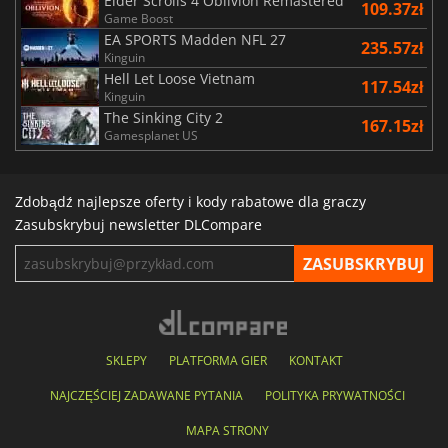
Elder Scrolls 4 Oblivion Remastered
109.37zł
Game Boost
EA SPORTS Madden NFL 27
235.57zł
Kinguin
Hell Let Loose Vietnam
117.54zł
Kinguin
The Sinking City 2
167.15zł
Gamesplanet US
Zdobądź najlepsze oferty i kody rabatowe dla graczy
Zasubskrybuj newsletter DLCompare
SKLEPY
PLATFORMA GIER
KONTAKT
NAJCZĘŚCIEJ ZADAWANE PYTANIA
POLITYKA PRYWATNOŚCI
MAPA STRONY