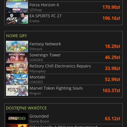
Forza Horizon 6
170.90zł
LDShop
EA SPORTS FC 27
196.16zł
Eneba
NOWE GRY
Fantasy Network
18.29zł
Difmark
Sovereign Tower
46.29zł
LOADED
ReStory Chill Electronics Repairs
33.98zł
Allyouplay
Montabi
52.99zł
LOADED
Marvel Tokon Fighting Souls
163.37zł
Kinguin
DOSTĘPNE WKRÓTCE
Grounded
63.12zł
Game Boost