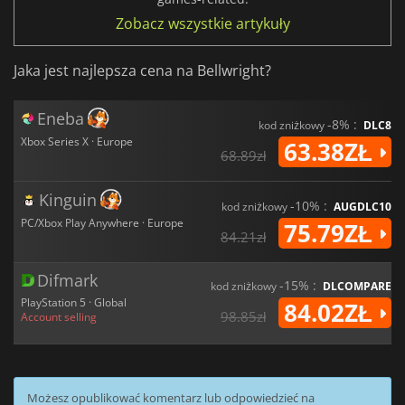
Zobacz wszystkie artykuły
Jaka jest najlepsza cena na Bellwright?
Eneba
-8% :
kod zniżkowy
DLC8
Xbox Series X · Europe
63.38ZŁ
68.89zł
Kinguin
-10% :
kod zniżkowy
AUGDLC10
PC/Xbox Play Anywhere · Europe
75.79ZŁ
84.21zł
Difmark
-15% :
kod zniżkowy
DLCOMPARE
PlayStation 5 · Global
84.02ZŁ
98.85zł
Account selling
Możesz opublikować komentarz lub odpowiedzieć na