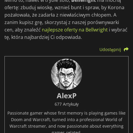
Mimo to, nawet w trybie solo,
Bellwright
ma mocną
ofertę: zbuduj wioskę, wznieś bunt i spraw, by Korona
pożałowała, że zadarła z niewłaściwym chłopem. A
zanim kupisz grę, skorzystaj z naszej porównywarki
cen, aby znaleźć
najlepsze oferty na Bellwright
i wybrać
tę, która najbardziej Ci odpowiada.
Udostępnij
AlexP
677 Artykuły
Passionate gamer whose first memory is playing games like
Doom and Warcraft, turned into a professional World of
Warcraft streamer, and now passionate about everything
games-related.