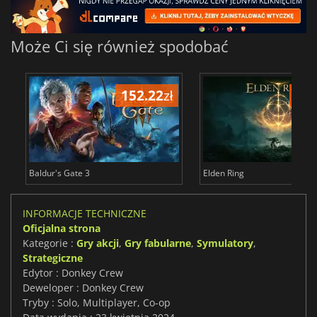
Może Ci się również spodobać
152.22
zł
175
Baldur's Gate 3
Elden Ring
INFORMACJE TECHNICZNE
Oficjalna strona
Kategorie :
Gry akcji
,
Gry fabularne
,
Symulatory
,
Strategiczne
Edytor : Donkey Crew
Deweloper : Donkey Crew
Tryby : Solo, Multiplayer, Co-op