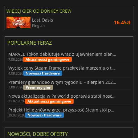
WIĘCEJ GIER OD DONKEY CREW
Last Oasis
16.45zł
Kinguin
POPULARNE TERAZ
MARVEL Tōkon debiutuje wraz z ujawnieniem planu rozwoju na pierwszy rok
Aktualności gamingowe
7.08.2026
Wyciek ceny Steam Frame przekreśla marzenia o tanim zestawie VR
Nowości Hardware
4.08.2026
Premiery gier wideo w tym tygodniu – sierpień 2026 r. (32. tydzień)
Premiery gier
3.08.2026
Nowa aktualizacja w Palworld poprawia stabilność Sunreach i walk z bossami
Aktualności gamingowe
31.07.2026
Projekt Helix znów w grze, przyszłość Steam stoi pod znakiem zapytania
Nowości Hardware
29.07.2026
NOWOŚCI, DOBRE OFERTY