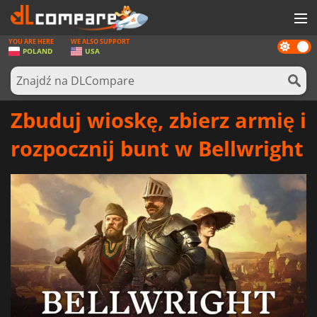
YOU ARE HERE
WE ALSO SUPPORT
Dark
GRY
POLAND
USA
mode
KARTY DO GIER
OPROGRAMOWANIE
Zbuduj wioskę, zbierz armię i
REWARDS
rozpocznij bunt w Bellwright
SPRZĘT KOMPUTEROWY
AKTUALNOŚCI
ZALOGUJ SIĘ LUB ZAREJESTRUJ