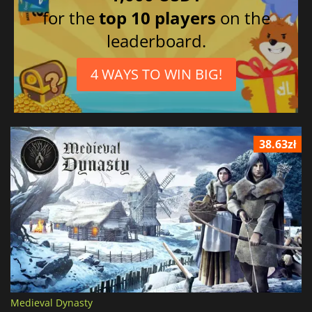
for the
top 10 players
on the
leaderboard.
4 WAYS TO WIN BIG!
38.63zł
Medieval Dynasty