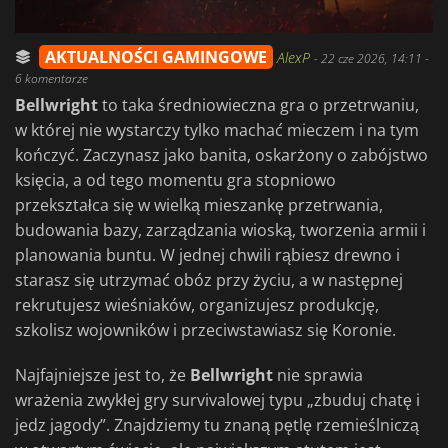
AKTUALNOŚCI GAMINGOWE
AlexP
-
22 cze 2026, 14:11
-
6 komentarze
Bellwright
to taka średniowieczna gra o przetrwaniu,
w której nie wystarczy tylko machać mieczem i na tym
kończyć. Zaczynasz jako banita, oskarżony o zabójstwo
księcia, a od tego momentu gra stopniowo
przekształca się w wielką mieszankę przetrwania,
budowania bazy, zarządzania wioską, tworzenia armii i
planowania buntu. W jednej chwili rąbiesz drewno i
starasz się utrzymać obóz przy życiu, a w następnej
rekrutujesz wieśniaków, organizujesz produkcję,
szkolisz wojowników i przeciwstawiasz się Koronie.
Najfajniejsze jest to, że
Bellwright
nie sprawia
wrażenia zwykłej gry survivalowej typu „zbuduj chatę i
jedz jagody”. Znajdziemy tu znaną pętlę rzemieślniczą