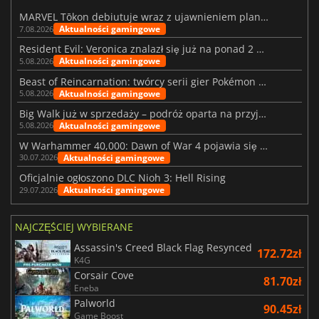
MARVEL Tōkon debiutuje wraz z ujawnieniem planu rozwoju na pierwszy rok
Aktualności gamingowe
7.08.2026
Resident Evil: Veronica znalazł się już na ponad 2 milionach list życzeń
Aktualności gamingowe
5.08.2026
Beast of Reincarnation: twórcy serii gier Pokémon wkraczają na nową ścieżkę
Aktualności gamingowe
5.08.2026
Big Walk już w sprzedaży – podróż oparta na przyjaźni
Aktualności gamingowe
5.08.2026
W Warhammer 40,000: Dawn of War 4 pojawia się frakcja Nekronów
Aktualności gamingowe
30.07.2026
Oficjalnie ogłoszono DLC Nioh 3: Hell Rising
Aktualności gamingowe
29.07.2026
NAJCZĘŚCIEJ WYBIERANE
Assassin's Creed Black Flag Resynced
172.72zł
K4G
Corsair Cove
81.70zł
Eneba
Palworld
90.45zł
Game Boost