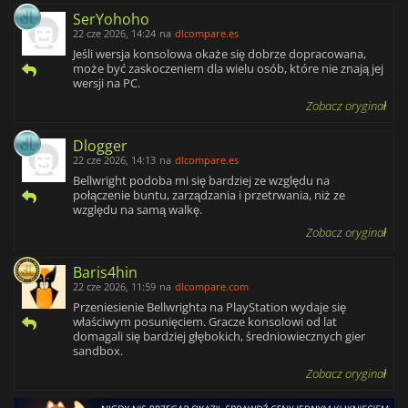
SerYohoho
22 cze 2026, 14:24
na
dlcompare.es
Jeśli wersja konsolowa okaże się dobrze dopracowana,
może być zaskoczeniem dla wielu osób, które nie znają jej
wersji na PC.
Zobacz oryginał
Dlogger
22 cze 2026, 14:13
na
dlcompare.es
Bellwright podoba mi się bardziej ze względu na
połączenie buntu, zarządzania i przetrwania, niż ze
względu na samą walkę.
Zobacz oryginał
Baris4hin
22 cze 2026, 11:59
na
dlcompare.com
Przeniesienie Bellwrighta na PlayStation wydaje się
właściwym posunięciem. Gracze konsolowi od lat
domagali się bardziej głębokich, średniowiecznych gier
sandbox.
Zobacz oryginał