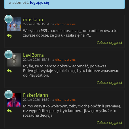
wiadomość,
logując się
moskauu
22 cze 2026, 15:54
na
dlcompare.es
Wersja na PS5 znacznie poszerza grono odbiorców, a to
zawsze dobrze, że gra ukazała się na PC.
Zobacz oryginał
LaviBorra
22 cze 2026, 15:18
na
dlcompare.es
Myślę, że to bardzo dobra wiadomość, ponieważ
Bellwright wydaje się mieć rację bytu i dobrze wpasować
do PlayStation.
Zobacz oryginał
FiskerMann
22 cze 2026, 14:50
na
dlcompare.es
Mimo wszystko wolałbym, żeby trochę opóźnili premierę,
niż wypuścili zepsuty tryb kooperacji, więc myślę, że to
rozsądna decyzja.
Zobacz oryginał